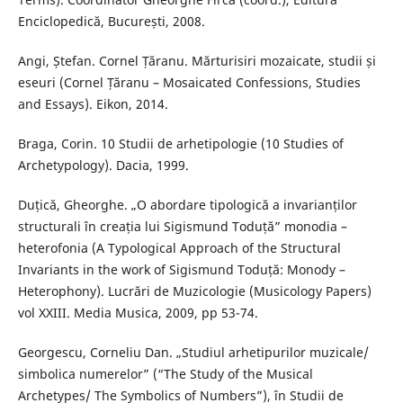
Enciclopedică, București, 2008.
Angi, Ștefan. Cornel Țăranu. Mărturisiri mozaicate, studii și
eseuri (Cornel Țăranu – Mosaicated Confessions, Studies
and Essays). Eikon, 2014.
Braga, Corin. 10 Studii de arhetipologie (10 Studies of
Archetypology). Dacia, 1999.
Duțică, Gheorghe. „O abordare tipologică a invarianților
structurali în creația lui Sigismund Toduță” monodia –
heterofonia (A Typological Approach of the Structural
Invariants in the work of Sigismund Toduță: Monody –
Heterophony). Lucrări de Muzicologie (Musicology Papers)
vol XXIII. Media Musica, 2009, pp 53-74.
Georgescu, Corneliu Dan. „Studiul arhetipurilor muzicale/
simbolica numerelor” (“The Study of the Musical
Archetypes/ The Symbolics of Numbers”), în Studii de