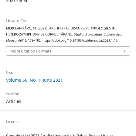
2021-06-30
How to Cite
MERCEAN-ȚÂRC, M. (2021). ARCHETYPAL DISCURSIVE TYPOLOGIES IN
HETERO(SYM)PHONY BY CORNEL ȚĂRANU.
Studia Universitatis Babes-Bolyai
Musica
,
66
(1), 179–192. https://doi.org/10.24193/subbmusica.2021.1.12
More Citation Formats
Issue
Volume 66, No. 1, June 2021
Section
Articles
License
Copyright (c) 2021 Studia Universitatis Babeș-Bolyai Musica