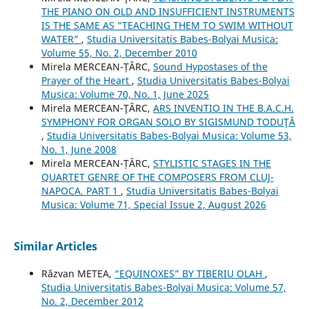
THE PIANO ON OLD AND INSUFFICIENT INSTRUMENTS
IS THE SAME AS “TEACHING THEM TO SWIM WITHOUT
WATER”
,
Studia Universitatis Babes-Bolyai Musica:
Volume 55, No. 2, December 2010
Mirela MERCEAN-ȚÂRC,
Sound Hypostases of the
Prayer of the Heart
,
Studia Universitatis Babes-Bolyai
Musica: Volume 70, No. 1, June 2025
Mirela MERCEAN-ŢÂRC,
ARS INVENTIO IN THE B.A.C.H.
SYMPHONY FOR ORGAN SOLO BY SIGISMUND TODUŢĂ
,
Studia Universitatis Babes-Bolyai Musica: Volume 53,
No. 1, June 2008
Mirela MERCEAN-ȚÂRC,
STYLISTIC STAGES IN THE
QUARTET GENRE OF THE COMPOSERS FROM CLUJ-
NAPOCA. PART 1
,
Studia Universitatis Babes-Bolyai
Musica: Volume 71, Special Issue 2, August 2026
Similar Articles
Răzvan METEA,
“EQUINOXES” BY TIBERIU OLAH
,
Studia Universitatis Babes-Bolyai Musica: Volume 57,
No. 2, December 2012