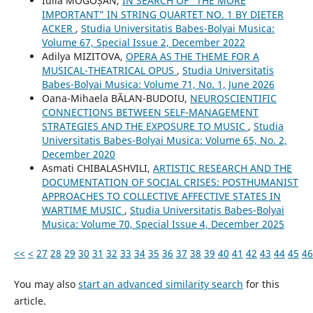
Iulia MOGOȘAN,
IN SEARCH OF “THE MORE
IMPORTANT” IN STRING QUARTET NO. 1 BY DIETER
ACKER
,
Studia Universitatis Babes-Bolyai Musica:
Volume 67, Special Issue 2, December 2022
Adilya MIZITOVA,
OPERA AS THE THEME FOR A
MUSICAL-THEATRICAL OPUS
,
Studia Universitatis
Babes-Bolyai Musica: Volume 71, No. 1, June 2026
Oana-Mihaela BĂLAN-BUDOIU,
NEUROSCIENTIFIC
CONNECTIONS BETWEEN SELF-MANAGEMENT
STRATEGIES AND THE EXPOSURE TO MUSIC
,
Studia
Universitatis Babes-Bolyai Musica: Volume 65, No. 2,
December 2020
Asmati CHIBALASHVILI,
ARTISTIC RESEARCH AND THE
DOCUMENTATION OF SOCIAL CRISES: POSTHUMANIST
APPROACHES TO COLLECTIVE AFFECTIVE STATES IN
WARTIME MUSIC
,
Studia Universitatis Babes-Bolyai
Musica: Volume 70, Special Issue 4, December 2025
<<
<
27
28
29
30
31
32
33
34
35
36
37
38
39
40
41
42
43
44
45
46
You may also
start an advanced similarity search
for this
article.