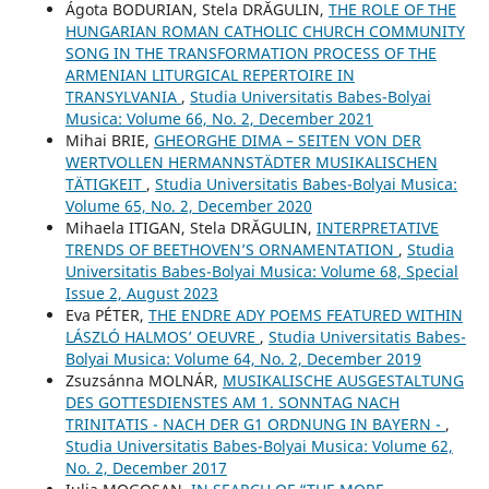
Ágota BODURIAN, Stela DRĂGULIN,
THE ROLE OF THE
HUNGARIAN ROMAN CATHOLIC CHURCH COMMUNITY
SONG IN THE TRANSFORMATION PROCESS OF THE
ARMENIAN LITURGICAL REPERTOIRE IN
TRANSYLVANIA
,
Studia Universitatis Babes-Bolyai
Musica: Volume 66, No. 2, December 2021
Mihai BRIE,
GHEORGHE DIMA – SEITEN VON DER
WERTVOLLEN HERMANNSTÄDTER MUSIKALISCHEN
TÄTIGKEIT
,
Studia Universitatis Babes-Bolyai Musica:
Volume 65, No. 2, December 2020
Mihaela ITIGAN, Stela DRĂGULIN,
INTERPRETATIVE
TRENDS OF BEETHOVEN’S ORNAMENTATION
,
Studia
Universitatis Babes-Bolyai Musica: Volume 68, Special
Issue 2, August 2023
Eva PÉTER,
THE ENDRE ADY POEMS FEATURED WITHIN
LÁSZLÓ HALMOS’ OEUVRE
,
Studia Universitatis Babes-
Bolyai Musica: Volume 64, No. 2, December 2019
Zsuzsánna MOLNÁR,
MUSIKALISCHE AUSGESTALTUNG
DES GOTTESDIENSTES AM 1. SONNTAG NACH
TRINITATIS - NACH DER G1 ORDNUNG IN BAYERN -
,
Studia Universitatis Babes-Bolyai Musica: Volume 62,
No. 2, December 2017