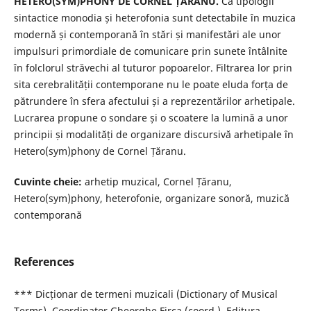
HETERO(SYM)PHONY DE CORNEL ȚARANU.
Ca tipologii
sintactice monodia și heterofonia sunt detectabile în muzica
modernă și contemporană în stări și manifestări ale unor
impulsuri primordiale de comunicare prin sunete întâlnite
în folclorul străvechi al tuturor popoarelor. Filtrarea lor prin
sita cerebralității contemporane nu le poate eluda forța de
pătrundere în sfera afectului și a reprezentărilor arhetipale.
Lucrarea propune o sondare și o scoatere la lumină a unor
principii și modalități de organizare discursivă arhetipale în
Hetero(sym)phony de Cornel Țăranu.
Cuvinte cheie:
arhetip muzical, Cornel Țăranu,
Hetero(sym)phony, heterofonie, organizare sonoră, muzică
contemporană
References
*** Dicționar de termeni muzicali (Dictionary of Musical
Terms). Coordinator Gheorghe Firca (coord.), Editura