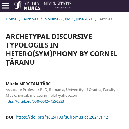
Home
/
Archives
/
Volume 66, No. 1, June 2021
/
Articles
ARCHETYPAL DISCURSIVE
TYPOLOGIES IN
HETERO(SYM)PHONY BY CORNEL
ȚĂRANU
Mirela MERCEAN-ȚÂRC
Associate Professor PhD, Romania, University of Oradea, Faculty of
Music. E-mail: merceanmirela@yahoo.com
https://orcid.org/0000-0002-4135-2833
DOI:
https://doi.org/10.24193/subbmusica.2021.1.12