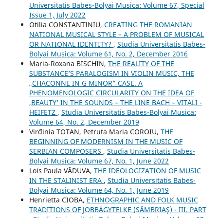
Universitatis Babes-Bolyai Musica: Volume 67, Special
Issue 1, July 2022
Otilia CONSTANTINIU,
CREATING THE ROMANIAN
NATIONAL MUSICAL STYLE – A PROBLEM OF MUSICAL
OR NATIONAL IDENTITY?
,
Studia Universitatis Babes-
Bolyai Musica: Volume 61, No. 2, December 2016
Maria-Roxana BISCHIN,
THE REALITY OF THE
SUBSTANCE’S PARALOGISM IN VIOLIN MUSIC, THE
„CHACONNE IN G MINOR” CASE. A
PHENOMENOLOGIC CIRCULARITY ON THE IDEA OF
‚BEAUTY’ IN THE SOUNDS – THE LINE BACH – VITALI -
HEIFETZ
,
Studia Universitatis Babes-Bolyai Musica:
Volume 64, No. 2, December 2019
Virđinia TOTAN, Petruța Maria COROIU,
THE
BEGINNING OF MODERNISM IN THE MUSIC OF
SERBIAN COMPOSERS
,
Studia Universitatis Babes-
Bolyai Musica: Volume 67, No. 1, June 2022
Lois Paula VĂDUVA,
THE IDEOLOGIZATION OF MUSIC
IN THE STALINIST ERA
,
Studia Universitatis Babes-
Bolyai Musica: Volume 64, No. 1, June 2019
Henrietta CIOBA,
ETHNOGRAPHIC AND FOLK MUSIC
TRADITIONS OF JOBBÁGYTELKE (SÂMBRIAŞ) - III. PART