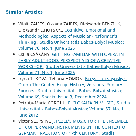
Similar Articles
Vitalіi ZAIETS, Oksana ZAIETS, Oleksandr BENZIUK,
Oleksandr LIHOTSKYI,
Cognitive, Emotional and
Methodological Aspects of Musician-Performer’s
Thinking
,
Studia Universitatis Babes-Bolyai Musica:
Volume 70, No. 1, June 2025
Csilla CSÁKÁNY,
GETTING FAMILIAR WITH OPERA IN
EARLY ADULTHOOD. PERSPECTIVES OF A CREATIVE
WORKSHOP
,
Studia Universitatis Babes-Bolyai Musica:
Volume 71, No. 1, June 2026
Iryna TUKOVA, Tetiana HOMON,
Borys Liatoshynsky’s
Opera The Golden Hoop: History, Versions, Primary
Sources
,
Studia Universitatis Babes-Bolyai Musica:
Volume 69, Special Issue 3, December 2024
Petruţa-Maria COROIU ,
PHILOKALIA IN MUSIC
,
Studia
Universitatis Babes-Bolyai Musica: Volume 57, No. 1,
June 2012
Victor SLUPSKYI,
J. PEZEL’S MUSIC FOR THE ENSEMBLE
OF COPPER WIND INSTRUMENTS IN THE CONTEXT OF
GERMAN TRADITION OF 17th CENTURY
,
Studia