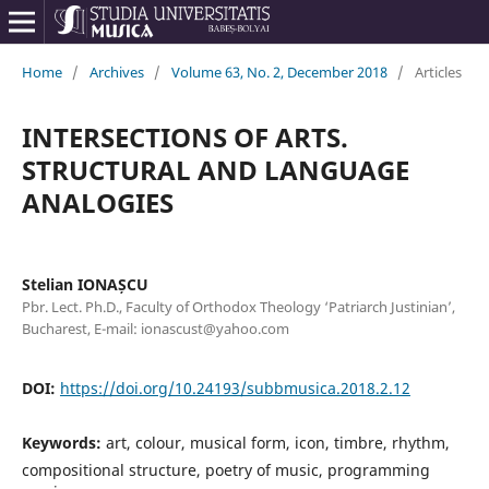
Home
/
Archives
/
Volume 63, No. 2, December 2018
/
Articles
INTERSECTIONS OF ARTS.
STRUCTURAL AND LANGUAGE
ANALOGIES
Stelian IONAȘCU
Pbr. Lect. Ph.D., Faculty of Orthodox Theology ‘Patriarch Justinian’,
Bucharest, E-mail: ionascust@yahoo.com
DOI:
https://doi.org/10.24193/subbmusica.2018.2.12
Keywords:
art, colour, musical form, icon, timbre, rhythm,
compositional structure, poetry of music, programming