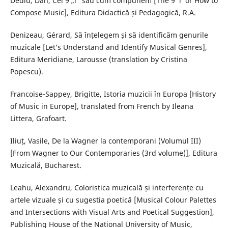
Dediu, Dan, Cei 9 „i” sau cum compunem [The 9 ‘i’ or How to
Compose Music], Editura Didactică și Pedagogică, R.A.
Denizeau, Gérard, Să înțelegem și să identificăm genurile
muzicale [Let’s Understand and Identify Musical Genres],
Editura Meridiane, Larousse (translation by Cristina
Popescu).
Francoise-Sappey, Brigitte, Istoria muzicii în Europa [History
of Music in Europe], translated from French by Ileana
Littera, Grafoart.
Iliuț, Vasile, De la Wagner la contemporani (Volumul III)
[From Wagner to Our Contemporaries (3rd volume)], Editura
Muzicală, Bucharest.
Leahu, Alexandru, Coloristica muzicală și interferențe cu
artele vizuale și cu sugestia poetică [Musical Colour Palettes
and Intersections with Visual Arts and Poetical Suggestion],
Publishing House of the National University of Music,