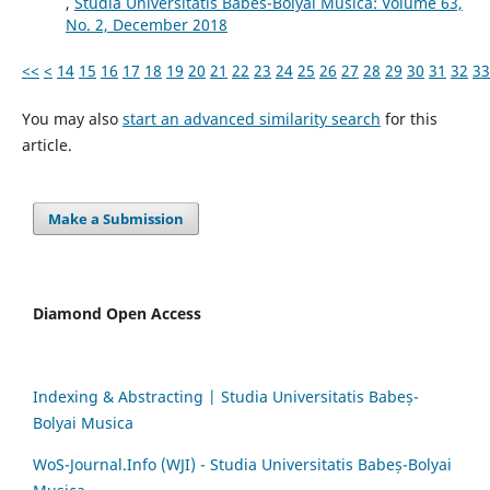
,
Studia Universitatis Babes-Bolyai Musica: Volume 63,
No. 2, December 2018
<<
<
14
15
16
17
18
19
20
21
22
23
24
25
26
27
28
29
30
31
32
33
You may also
start an advanced similarity search
for this
article.
Make a Submission
Diamond Open Access
Indexing & Abstracting | Studia Universitatis Babeș-
Bolyai Musica
WoS-Journal.Info (WJI) - Studia Universitatis Babeș-Bolyai