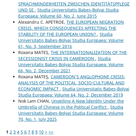
SPRACHMINDERHEITEN ZWISCHEN IDENTITÄTSPFLEGE
UND SE
,
Studia Universitatis Babes-Bolyai Studia
Europaea: Volume 60, No. 2, June 2015
Alexandru C. APETROE,
THE EUROPEAN MIGRATION
CRISIS. WHICH CONSEQUENCES AFFECTING THE
STABILITY OF THE EUROPEAN UNION?
,
Studia
Universitatis Babes-Bolyai Studia Europaea: Volume
61, No. 3, September 2016
Roxana MATEȘ,
THE INTERNATIONALIZATION OF THE
SECESSIONIST CRISIS IN CAMEROON
,
Studia
Universitatis Babes-Bolyai Studia Europaea: Volume
66, No. 2, December 2021
Roxana MATEŞ,
CAMEROON’S ANGLOPHONE CRISIS:
ANALYSIS OF THE POLITICAL, SOCIO-CULTURAL AND
ECONOMIC IMPACT
,
Studia Universitatis Babes-Bolyai
Studia Europaea: Volume 64, No. 2, December 2019
Nok Lam CHAN,
Unveiling A New Identity Under the
Umbrella of Chinese in the Political Conflict
,
Studia
Universitatis Babes-Bolyai Studia Europaea: Volume
70, No. 1, July 2025
1
2
3
4
5
6
7
8
9
10
>
>>