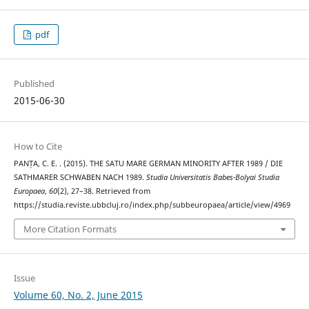
pdf
Published
2015-06-30
How to Cite
PANȚA, C. E. . (2015). THE SATU MARE GERMAN MINORITY AFTER 1989 / DIE
SATHMARER SCHWABEN NACH 1989.
Studia Universitatis Babes-Bolyai Studia
Europaea
,
60
(2), 27–38. Retrieved from
https://studia.reviste.ubbcluj.ro/index.php/subbeuropaea/article/view/4969
More Citation Formats
Issue
Volume 60, No. 2, June 2015