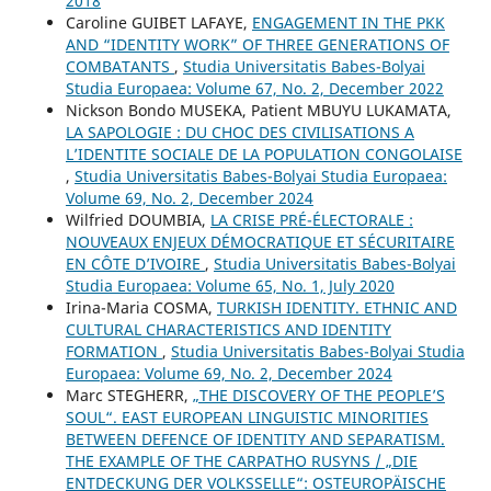
2018
Caroline GUIBET LAFAYE,
ENGAGEMENT IN THE PKK
AND “IDENTITY WORK” OF THREE GENERATIONS OF
COMBATANTS
,
Studia Universitatis Babes-Bolyai
Studia Europaea: Volume 67, No. 2, December 2022
Nickson Bondo MUSEKA, Patient MBUYU LUKAMATA,
LA SAPOLOGIE : DU CHOC DES CIVILISATIONS A
L’IDENTITE SOCIALE DE LA POPULATION CONGOLAISE
,
Studia Universitatis Babes-Bolyai Studia Europaea:
Volume 69, No. 2, December 2024
Wilfried DOUMBIA,
LA CRISE PRÉ-ÉLECTORALE :
NOUVEAUX ENJEUX DÉMOCRATIQUE ET SÉCURITAIRE
EN CÔTE D’IVOIRE
,
Studia Universitatis Babes-Bolyai
Studia Europaea: Volume 65, No. 1, July 2020
Irina-Maria COSMA,
TURKISH IDENTITY. ETHNIC AND
CULTURAL CHARACTERISTICS AND IDENTITY
FORMATION
,
Studia Universitatis Babes-Bolyai Studia
Europaea: Volume 69, No. 2, December 2024
Marc STEGHERR,
„THE DISCOVERY OF THE PEOPLE’S
SOUL“. EAST EUROPEAN LINGUISTIC MINORITIES
BETWEEN DEFENCE OF IDENTITY AND SEPARATISM.
THE EXAMPLE OF THE CARPATHO RUSYNS / „DIE
ENTDECKUNG DER VOLKSSELLE“: OSTEUROPÄISCHE