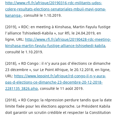
http://www.rfi.fr/afrique/20190316-rdc-militants-udps-
colere-resultats-elections-senatoriales-mbuji-mayi-goma-
kananga-
, consulté le 1.10.2019.
(2019), « RDC: en meeting à Kinshasa, Martin Fayulu fustige
l'alliance Tshisekedi-Kabila », sur Rfi, le 24.04.2019, en
ligne, URL:
http://www.rfi.fr/afrique/20190428-rdc-meeting-
kinshasa-martin-fayulu-fustige-alliance-tshisekedi-kabila
,
consulté le 1.10.2019.
(2018), « RD Congo : il n'y aura pas d'élections ce dimanche
23 décembre », sur Le Point Afrique, le 20.12.2018, en ligne,
URL:
https://www.lepoint.fr/afrique/rd-congo-il-n-y-aura-
pas-d-elections-ce-dimanche-23-decembre-20-12-2018-
2281135_3826.php
, consulté le 11 août 2019.
(2018), « RD Congo: la répression perdure tandis que la date
limite fixée pour les élections approche. Le Président Kabila
doit garantir un scrutin crédible et respecter la Constitution