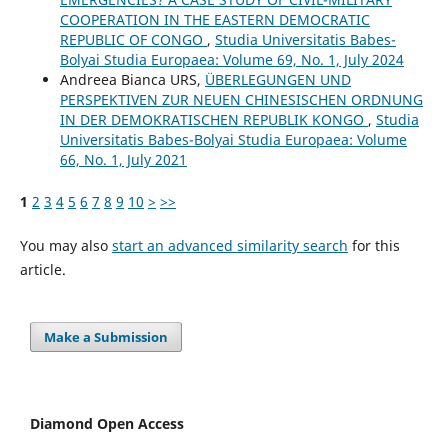
COOPERATION IN THE EASTERN DEMOCRATIC
REPUBLIC OF CONGO
,
Studia Universitatis Babes-
Bolyai Studia Europaea: Volume 69, No. 1, July 2024
Andreea Bianca URS,
ÜBERLEGUNGEN UND
PERSPEKTIVEN ZUR NEUEN CHINESISCHEN ORDNUNG
IN DER DEMOKRATISCHEN REPUBLIK KONGO
,
Studia
Universitatis Babes-Bolyai Studia Europaea: Volume
66, No. 1, July 2021
1
2
3
4
5
6
7
8
9
10
>
>>
You may also
start an advanced similarity search
for this
article.
Make a Submission
Diamond Open Access