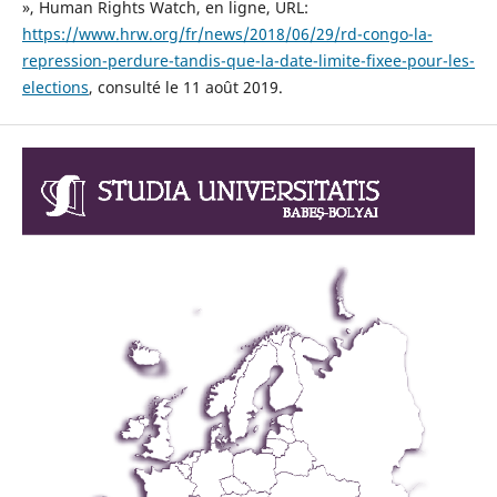
», Human Rights Watch, en ligne, URL:
https://www.hrw.org/fr/news/2018/06/29/rd-congo-la-
repression-perdure-tandis-que-la-date-limite-fixee-pour-les-
elections
, consulté le 11 août 2019.