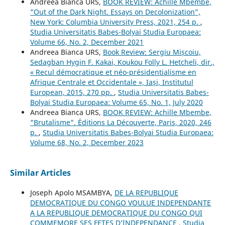
Andreea Bianca URS,
BOOK REVIEW: Achille Mbembe,
"Out of the Dark Night. Essays on Decolonization”,
New York: Columbia University Press, 2021, 254 p.
,
Studia Universitatis Babes-Bolyai Studia Europaea:
Volume 66, No. 2, December 2021
Andreea Bianca URS,
Book Review: Sergiu Mișcoiu,
Sedagban Hygin F. Kakai, Koukou Folly L. Hetcheli, dir.,
« Recul démocratique et néo-présidentialisme en
Afrique Centrale et Occidentale », Iași, Institutul
European, 2015, 270 pp.
,
Studia Universitatis Babes-
Bolyai Studia Europaea: Volume 65, No. 1, July 2020
Andreea Bianca URS,
BOOK REVIEW: Achille Mbembe,
"Brutalisme". Éditions La Découverte, Paris, 2020, 246
p.
,
Studia Universitatis Babes-Bolyai Studia Europaea:
Volume 68, No. 2, December 2023
Similar Articles
Joseph Apolo MSAMBYA,
DE LA REPUBLIQUE
DEMOCRATIQUE DU CONGO VOULUE INDEPENDANTE
A LA REPUBLIQUE DEMOCRATIQUE DU CONGO QUI
COMMEMORE SES FETES D’INDEPENDANCE
,
Studia