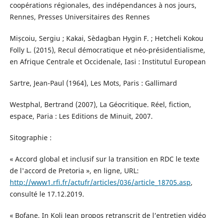
coopérations régionales, des indépendances à nos jours,
Rennes, Presses Universitaires des Rennes
Mișcoiu, Sergiu ; Kakai, Sèdagban Hygin F. ; Hetcheli Kokou
Folly L. (2015), Recul démocratique et néo-présidentialisme,
en Afrique Centrale et Occidenale, Iasi : Institutul European
Sartre, Jean-Paul (1964), Les Mots, Paris : Gallimard
Westphal, Bertrand (2007), La Géocritique. Réel, fiction,
espace, Paria : Les Editions de Minuit, 2007.
Sitographie :
« Accord global et inclusif sur la transition en RDC le texte
de l'accord de Pretoria », en ligne, URL:
http://www1.rfi.fr/actufr/articles/036/article_18705.asp
,
consulté le 17.12.2019.
« Bofane, In Koli Jean propos retranscrit de l’entretien vidéo