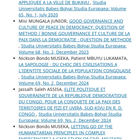
APPLIQUEE A LA VILLE DE BUKAVU
,
Studia
Universitatis Babes-Bolyai Studia Europaea: Volume
65, No. 1, July 2020
Misi MUNGALA JUNIOR,
GOOD GOVERNANCE AND
CULTURE OF PEACE IN DEMOCRACY: QUESTION OF
METHOD / BONNE GOUVERNANCE ET CULTURE DE LA
PAIX DANS LA DEMOCRATIE : QUESTION DE METHODE
,
Studia Universitatis Babes-Bolyai Studia Europaea:
Volume 68, No. 2, December 2023
Nickson Bondo MUSEKA, Patient MBUYU LUKAMATA,
LA SAPOLOGIE : DU CHOC DES CIVILISATIONS A
L’IDENTITE SOCIALE DE LA POPULATION CONGOLAISE
,
Studia Universitatis Babes-Bolyai Studia Europaea:
Volume 69, No. 2, December 2024
Jassalh Saleh ASSISA,
ELITE POLITIQUE ET
SOUVERAINETE DE LA REPUBLIQUE DEMOCRATIQUE
DU CONGO. POUR LA CONQUETE DE LA PAIX DES
TERRITOIRES DE FIZI ET UVIRA, SUD-KIVU EN R. D.
CONGO
,
Studia Universitatis Babes-Bolyai Studia
Europaea: Volume 69, No. 2, December 2024
Nickson Bondo MUSEKA,
LETTING GO OF THE
HUMANITARIAN PRINCIPLES IN COMPLEX
EMERGENCIES? A CASE STUDY OF CIVIL-MILITARY