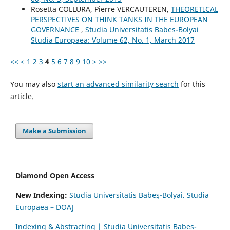
Rosetta COLLURA, Pierre VERCAUTEREN,
THEORETICAL
PERSPECTIVES ON THINK TANKS IN THE EUROPEAN
GOVERNANCE
,
Studia Universitatis Babes-Bolyai
Studia Europaea: Volume 62, No. 1, March 2017
<<
<
1
2
3
4
5
6
7
8
9
10
>
>>
You may also
start an advanced similarity search
for this
article.
Make a Submission
Diamond Open Access
New Indexing:
Studia Universitatis Babeş-Bolyai. Studia
Europaea – DOAJ
Indexing & Abstracting | Studia Universitatis Babeș-