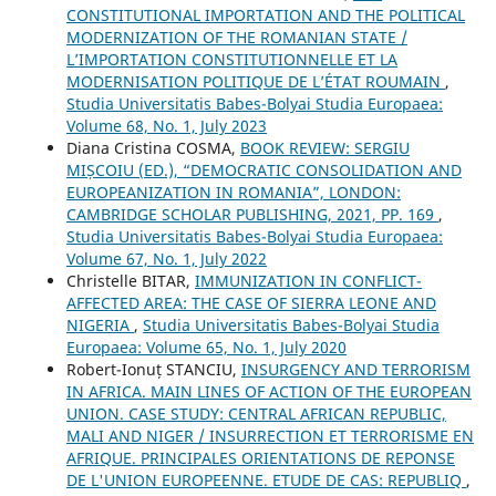
CONSTITUTIONAL IMPORTATION AND THE POLITICAL
MODERNIZATION OF THE ROMANIAN STATE /
L’IMPORTATION CONSTITUTIONNELLE ET LA
MODERNISATION POLITIQUE DE L’ÉTAT ROUMAIN
,
Studia Universitatis Babes-Bolyai Studia Europaea:
Volume 68, No. 1, July 2023
Diana Cristina COSMA,
BOOK REVIEW: SERGIU
MIȘCOIU (ED.), “DEMOCRATIC CONSOLIDATION AND
EUROPEANIZATION IN ROMANIA”, LONDON:
CAMBRIDGE SCHOLAR PUBLISHING, 2021, PP. 169
,
Studia Universitatis Babes-Bolyai Studia Europaea:
Volume 67, No. 1, July 2022
Christelle BITAR,
IMMUNIZATION IN CONFLICT-
AFFECTED AREA: THE CASE OF SIERRA LEONE AND
NIGERIA
,
Studia Universitatis Babes-Bolyai Studia
Europaea: Volume 65, No. 1, July 2020
Robert-Ionuț STANCIU,
INSURGENCY AND TERRORISM
IN AFRICA. MAIN LINES OF ACTION OF THE EUROPEAN
UNION. CASE STUDY: CENTRAL AFRICAN REPUBLIC,
MALI AND NIGER / INSURRECTION ET TERRORISME EN
AFRIQUE. PRINCIPALES ORIENTATIONS DE REPONSE
DE L'UNION EUROPEENNE. ETUDE DE CAS: REPUBLIQ
,