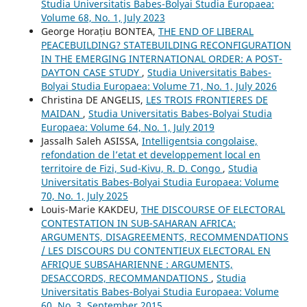
Studia Universitatis Babes-Bolyai Studia Europaea:
Volume 68, No. 1, July 2023
George Horațiu BONTEA,
THE END OF LIBERAL
PEACEBUILDING? STATEBUILDING RECONFIGURATION
IN THE EMERGING INTERNATIONAL ORDER: A POST-
DAYTON CASE STUDY
,
Studia Universitatis Babes-
Bolyai Studia Europaea: Volume 71, No. 1, July 2026
Christina DE ANGELIS,
LES TROIS FRONTIERES DE
MAIDAN
,
Studia Universitatis Babes-Bolyai Studia
Europaea: Volume 64, No. 1, July 2019
Jassalh Saleh ASISSA,
Intelligentsia congolaise,
refondation de l’etat et developpement local en
territoire de Fizi, Sud-Kivu, R. D. Congo
,
Studia
Universitatis Babes-Bolyai Studia Europaea: Volume
70, No. 1, July 2025
Louis-Marie KAKDEU,
THE DISCOURSE OF ELECTORAL
CONTESTATION IN SUB-SAHARAN AFRICA:
ARGUMENTS, DISAGREEMENTS, RECOMMENDATIONS
/ LES DISCOURS DU CONTENTIEUX ELECTORAL EN
AFRIQUE SUBSAHARIENNE : ARGUMENTS,
DESACCORDS, RECOMMANDATIONS
,
Studia
Universitatis Babes-Bolyai Studia Europaea: Volume
60, No. 3, September 2015