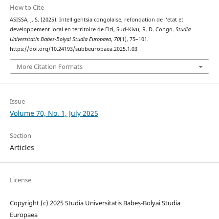
How to Cite
ASISSA, J. S. (2025). Intelligentsia congolaise, refondation de l’etat et
developpement local en territoire de Fizi, Sud-Kivu, R. D. Congo.
Studia
Universitatis Babes-Bolyai Studia Europaea
,
70
(1), 75–101.
https://doi.org/10.24193/subbeuropaea.2025.1.03
More Citation Formats
Issue
Volume 70, No. 1, July 2025
Section
Articles
License
Copyright (c) 2025 Studia Universitatis Babeș-Bolyai Studia
Europaea