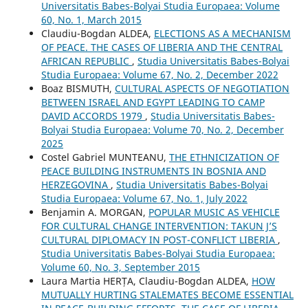
Universitatis Babes-Bolyai Studia Europaea: Volume
60, No. 1, March 2015
Claudiu-Bogdan ALDEA,
ELECTIONS AS A MECHANISM
OF PEACE. THE CASES OF LIBERIA AND THE CENTRAL
AFRICAN REPUBLIC
,
Studia Universitatis Babes-Bolyai
Studia Europaea: Volume 67, No. 2, December 2022
Boaz BISMUTH,
CULTURAL ASPECTS OF NEGOTIATION
BETWEEN ISRAEL AND EGYPT LEADING TO CAMP
DAVID ACCORDS 1979
,
Studia Universitatis Babes-
Bolyai Studia Europaea: Volume 70, No. 2, December
2025
Costel Gabriel MUNTEANU,
THE ETHNICIZATION OF
PEACE BUILDING INSTRUMENTS IN BOSNIA AND
HERZEGOVINA
,
Studia Universitatis Babes-Bolyai
Studia Europaea: Volume 67, No. 1, July 2022
Benjamin A. MORGAN,
POPULAR MUSIC AS VEHICLE
FOR CULTURAL CHANGE INTERVENTION: TAKUN J’S
CULTURAL DIPLOMACY IN POST-CONFLICT LIBERIA
,
Studia Universitatis Babes-Bolyai Studia Europaea:
Volume 60, No. 3, September 2015
Laura Martia HERȚA, Claudiu-Bogdan ALDEA,
HOW
MUTUALLY HURTING STALEMATES BECOME ESSENTIAL