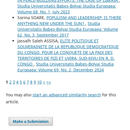
IN PEACE-BUILDING EFFORTS. THE CASE OF LIBERIA
,
Studia Universitatis Babes-Bolyai Studia Europaea:
Volume 68, No. 1, July 2023
Sorina SOARE,
POPULISM AND LEADERSHIP: IS THERE
ANYTHING NEW UNDER THE SUN?
,
Studia
Universitatis Babes-Bolyai Studia Europaea: Volume
62, No. 3, September 2017
Jassalh Saleh ASSISA,
ELITE POLITIQUE ET
SOUVERAINETE DE LA REPUBLIQUE DEMOCRATIQUE
DU CONGO. POUR LA CONQUETE DE LA PAIX DES
TERRITOIRES DE FIZI ET UVIRA, SUD-KIVU EN R. D.
CONGO
,
Studia Universitatis Babes-Bolyai Studia
Europaea: Volume 69, No. 2, December 2024
1
2
3
4
5
6
7
8
9
10
>
>>
You may also
start an advanced similarity search
for this
article.
Make a Submission