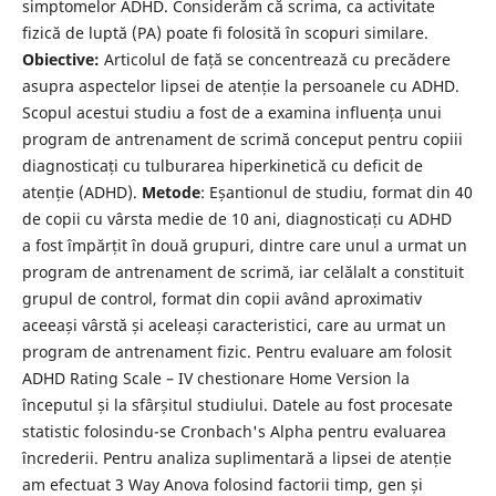
simptomelor ADHD. Considerăm că scrima, ca activitate
fizică de luptă (PA) poate fi folosită în scopuri similare.
Obiective:
Articolul de față se concentrează cu precădere
asupra aspectelor lipsei de atenție la persoanele cu ADHD.
Scopul acestui studiu a fost de a examina influența unui
program de antrenament de scrimă conceput pentru copiii
diagnosticați cu tulburarea hiperkinetică cu deficit de
atenție (ADHD).
Metode
: Eșantionul de studiu, format din 40
de copii cu vârsta medie de 10 ani, diagnosticați cu ADHD
a
fost împărțit în două grupuri, dintre care unul a urmat un
program de antrenament de scrimă, iar celălalt a constituit
grupul de control, format din copii având aproximativ
aceeași vârstă și aceleași caracteristici, care au urmat un
program de antrenament fizic. Pentru evaluare am folosit
ADHD Rating Scale – IV chestionare Home Version la
începutul și la sfârșitul studiului. Datele au fost procesate
statistic folosindu-se Cronbach's Alpha pentru evaluarea
încrederii. Pentru analiza suplimentară a lipsei de atenție
am efectuat 3 Way Anova folosind factorii timp, gen și