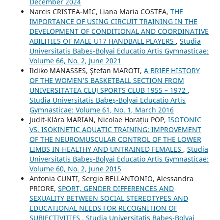
December 2024
Narcis CRISTEA-MIC, Liana Maria COSTEA,
THE
IMPORTANCE OF USING CIRCUIT TRAINING IN THE
DEVELOPMENT OF CONDITIONAL AND COORDINATIVE
ABILITIES OF MALE U17 HANDBALL PLAYERS
,
Studia
Universitatis Babeş-Bolyai Educatio Artis Gymnasticae:
Volume 66, No. 2, June 2021
Ildiko MANASSES, Ştefan MAROTI,
A BRIEF HISTORY
OF THE WOMEN’S BASKETBALL SECTION FROM
UNIVERSITATEA CLUJ SPORTS CLUB 1955 – 1972
,
Studia Universitatis Babeş-Bolyai Educatio Artis
Gymnasticae: Volume 61, No. 1, March 2016
Judit-Klára MARIAN, Nicolae Horațiu POP,
ISOTONIC
VS. ISOKINETIC AQUATIC TRAINING: IMPROVEMENT
OF THE NEUROMUSCULAR CONTROL OF THE LOWER
LIMBS IN HEALTHY AND UNTRAINED FEMALES
,
Studia
Universitatis Babeş-Bolyai Educatio Artis Gymnasticae:
Volume 60, No. 2, June 2015
Antonia CUNTI, Sergio BELLANTONIO, Alessandra
PRIORE,
SPORT, GENDER DIFFERENCES AND
SEXUALITY BETWEEN SOCIAL STEREOTYPES AND
EDUCATIONAL NEEDS FOR RECOGNITION OF
SUBJECTIVITIES
,
Studia Universitatis Babeş-Bolyai