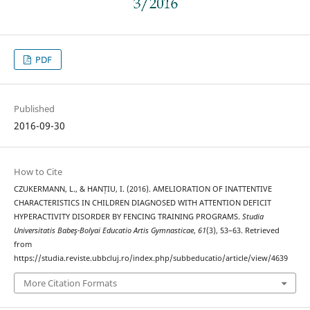
PDF
Published
2016-09-30
How to Cite
CZUKERMANN, L., & HANȚIU, I. (2016). AMELIORATION OF INATTENTIVE
CHARACTERISTICS IN CHILDREN DIAGNOSED WITH ATTENTION DEFICIT
HYPERACTIVITY DISORDER BY FENCING TRAINING PROGRAMS.
Studia
Universitatis Babeş-Bolyai Educatio Artis Gymnasticae
,
61
(3), 53–63. Retrieved
from
https://studia.reviste.ubbcluj.ro/index.php/subbeducatio/article/view/4639
More Citation Formats