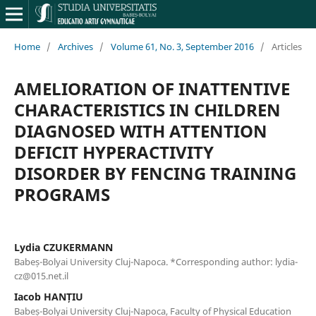
Home
/
Archives
/
Volume 61, No. 3, September 2016
/
Articles
AMELIORATION OF INATTENTIVE
CHARACTERISTICS IN CHILDREN
DIAGNOSED WITH ATTENTION
DEFICIT HYPERACTIVITY
DISORDER BY FENCING TRAINING
PROGRAMS
Lydia CZUKERMANN
Babeș-Bolyai University Cluj-Napoca. *Corresponding author: lydia-
cz@015.net.il
Iacob HANȚIU
Babeș-Bolyai University Cluj-Napoca, Faculty of Physical Education