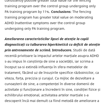
consistently positive greater total value for the fencing
training program over the control group undergoing only
PA training program by 11%.
Conclusions
: The fencing
training program has greater total value on moderating
ADHD Inattentive symptoms over the control group
undergoing only PA training program.
Ameliorarea caracteristicilor lipsei de atenție la copiii
diagnosticați
cu tulburarea hiperkinetică cu deficit de atenție
prin antrenamente de scrimă
. Introducere.
Studii de dată
recentă privitoare la impactul artelor marțiale asupra ADHD
s-au impus în conștiința de sine a societății, iar scrima a
început sa-si extindă influența în sfera metodelor de
tratament, făcând uz de însușirile specifice războinicilor, ca
viteza, forța, precizia și curajul. Ca mijloc de dezvoltare a
cunoașterii de sine, a competenței în diverse domenii de
activitate și funcționare a încrederii în sine, condiției fizice și
echilibrului emoțional, activitatea artelor marțiale s-a
descoperit încă mai demult ca fiind metodă de ameliorare a