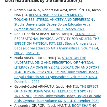
Most read articles by the same author(s)
Răzvan KALININ, Róbert BALÁZSI, Imre PÉNTEK, Iacob
HANȚIU,
RELATIONSHIP BETWEEN MENTAL
TOUGHNESS, STRESS, ANXIETY AND DEPRESSION
,
Studia Universitatis Babeş-Bolyai Educatio Artis
Gymnasticae: Volume 66, No. 1, March 2021
Radu Tiberiu ȘERBAN, Iacob HANȚIU,
TENNIS AS A
RECREATIONAL PHYSICAL ACTIVITY FOR ADULTS: THE
EFFECT ON PHYSICAL FITNESS
,
Studia Universitatis
Babeş-Bolyai Educatio Artis Gymnasticae: Volume 64,
No. 2, June 2019
Nada ARSENI, Iacob HANȚIU,
STUDY ON THE
UNDERSTANDING AND PERCEPTION OF PHYSICAL
LITERACY AMONG PHYSICAL EDUCATION AND SPORT
TEACHERS IN ROMANIA
,
Studia Universitatis Babeş-
Bolyai Educatio Artis Gymnasticae: Volume 67, No. 4,
December 2022
Gabriel-Costel ARNĂUTU, Iacob HANȚIU,
THE EFFECT
OF INTRODUCING VISUAL FEEDBACK ON SPORTS
TRAINING
,
Studia Universitatis Babeş-Bolyai Educatio
Artis Gymnasticae: Volume 66, No. 4, December 2021
Alexandra GIURGIU, Iacob HANȚIU,
BODY SHAPING