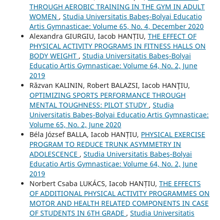
THROUGH AEROBIC TRAINING IN THE GYM IN ADULT
WOMEN
,
Studia Universitatis Babeş-Bolyai Educatio
Artis Gymnasticae: Volume 65, No. 4, December 2020
Alexandra GIURGIU, Iacob HANȚIU,
THE EFFECT OF
PHYSICAL ACTIVITY PROGRAMS IN FITNESS HALLS ON
BODY WEIGHT
,
Studia Universitatis Babeş-Bolyai
Educatio Artis Gymnasticae: Volume 64, No. 2, June
2019
Răzvan KALININ, Robert BALAZSI, Iacob HANŢIU,
OPTIMIZING SPORTS PERFORMANCE THROUGH
MENTAL TOUGHNESS: PILOT STUDY
,
Studia
Universitatis Babeş-Bolyai Educatio Artis Gymnasticae:
Volume 65, No. 2, June 2020
Béla József BALLA, Iacob HANȚIU,
PHYSICAL EXERCISE
PROGRAM TO REDUCE TRUNK ASYMMETRY IN
ADOLESCENCE
,
Studia Universitatis Babeş-Bolyai
Educatio Artis Gymnasticae: Volume 64, No. 2, June
2019
Norbert Csaba LUKÁCS, Iacob HANȚIU,
THE EFFECTS
OF ADDITIONAL PHYSICAL ACTIVITY PROGRAMMES ON
MOTOR AND HEALTH RELATED COMPONENTS IN CASE
OF STUDENTS IN 6TH GRADE
,
Studia Universitatis