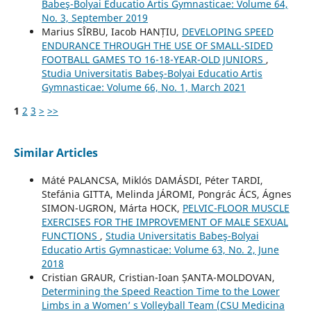
Babeş-Bolyai Educatio Artis Gymnasticae: Volume 64,
No. 3, September 2019
Marius SÎRBU, Iacob HANȚIU,
DEVELOPING SPEED
ENDURANCE THROUGH THE USE OF SMALL-SIDED
FOOTBALL GAMES TO 16-18-YEAR-OLD JUNIORS
,
Studia Universitatis Babeş-Bolyai Educatio Artis
Gymnasticae: Volume 66, No. 1, March 2021
1
2
3
>
>>
Similar Articles
Máté PALANCSA, Miklós DAMÁSDI, Péter TARDI,
Stefánia GITTA, Melinda JÁROMI, Pongrác ÁCS, Ágnes
SIMON-UGRON, Márta HOCK,
PELVIC-FLOOR MUSCLE
EXERCISES FOR THE IMPROVEMENT OF MALE SEXUAL
FUNCTIONS
,
Studia Universitatis Babeş-Bolyai
Educatio Artis Gymnasticae: Volume 63, No. 2, June
2018
Cristian GRAUR, Cristian-Ioan ȘANTA-MOLDOVAN,
Determining the Speed Reaction Time to the Lower
Limbs in a Women’ s Volleyball Team (CSU Medicina