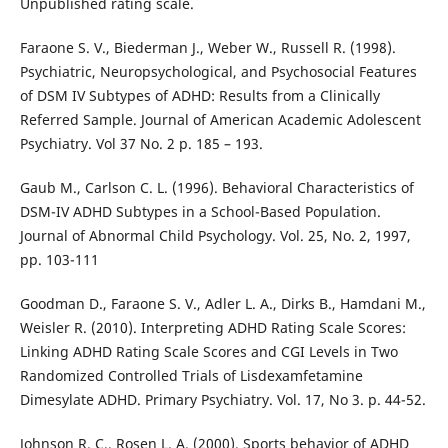
Unpublished rating scale.
Faraone S. V., Biederman J., Weber W., Russell R. (1998).
Psychiatric, Neuropsychological, and Psychosocial Features
of DSM IV Subtypes of ADHD: Results from a Clinically
Referred Sample. Journal of American Academic Adolescent
Psychiatry. Vol 37 No. 2 p. 185 – 193.
Gaub M., Carlson C. L. (1996). Behavioral Characteristics of
DSM-IV ADHD Subtypes in a School-Based Population.
Journal of Abnormal Child Psychology. Vol. 25, No. 2, 1997,
pp. 103-111
Goodman D., Faraone S. V., Adler L. A., Dirks B., Hamdani M.,
Weisler R. (2010). Interpreting ADHD Rating Scale Scores:
Linking ADHD Rating Scale Scores and CGI Levels in Two
Randomized Controlled Trials of Lisdexamfetamine
Dimesylate ADHD. Primary Psychiatry. Vol. 17, No 3. p. 44-52.
Johnson R. C., Rosen L. A. (2000). Sports behavior of ADHD