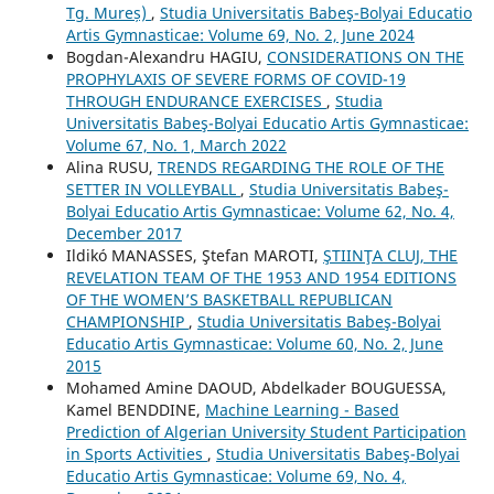
Tg. Mureș)
,
Studia Universitatis Babeş-Bolyai Educatio
Artis Gymnasticae: Volume 69, No. 2, June 2024
Bogdan-Alexandru HAGIU,
CONSIDERATIONS ON THE
PROPHYLAXIS OF SEVERE FORMS OF COVID-19
THROUGH ENDURANCE EXERCISES
,
Studia
Universitatis Babeş-Bolyai Educatio Artis Gymnasticae:
Volume 67, No. 1, March 2022
Alina RUSU,
TRENDS REGARDING THE ROLE OF THE
SETTER IN VOLLEYBALL
,
Studia Universitatis Babeş-
Bolyai Educatio Artis Gymnasticae: Volume 62, No. 4,
December 2017
Ildikó MANASSES, Ştefan MAROTI,
ŞTIINŢA CLUJ, THE
REVELATION TEAM OF THE 1953 AND 1954 EDITIONS
OF THE WOMEN’S BASKETBALL REPUBLICAN
CHAMPIONSHIP
,
Studia Universitatis Babeş-Bolyai
Educatio Artis Gymnasticae: Volume 60, No. 2, June
2015
Mohamed Amine DAOUD, Abdelkader BOUGUESSA,
Kamel BENDDINE,
Machine Learning - Based
Prediction of Algerian University Student Participation
in Sports Activities
,
Studia Universitatis Babeş-Bolyai
Educatio Artis Gymnasticae: Volume 69, No. 4,