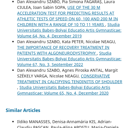
Dan Alexandru SZABO, Pia Simona FᾸGᾸRAȘ, Laura
CIULEA, Ioan Sabin SOPA,
USE OF THE 30 M
ACCELERATION TEST FOR PREDICTING RESULTS AT
ATHLETIC TESTS OF SPEED ON 60, 100 AND 200 M IN
CHILDREN WITH A RANGE OF 10 TO 11 YEARS
,
Studia
Universitatis Babeş-Bolyai Educatio Artis Gymnasticae:
Volume 64, No. 4, December 2019
Dan Alexandru SZABO, Kata PETER, Nicolae NEAGU,
THE IMPORTANCE OF RECOVERY TREATMENT IN
PATIENTS WITH ALGONEURODYSTROPHY
,
Studia
Universitatis Babeş-Bolyai Educatio Artis Gymnasticae:
Volume 67, No. 3, September 2022
Dan Alexandru SZABO, Agnes Piroska ANTAL, Margit
SZÉKELY VARGA, Nicolae NEAGU,
CONSERVATIVE
TREATMENT IN CALCIFYING TENDINITIS OF SHOULDER
,
Studia Universitatis Babeş-Bolyai Educatio Artis
Gymnasticae: Volume 65, No. 4, December 2020
Similar Articles
Ildiko MANASSES, Denisa-Annamária KIS, Adrian-
Claudiu PAȘCAN, Paula-Alina APOSTU, Maria-Daniela