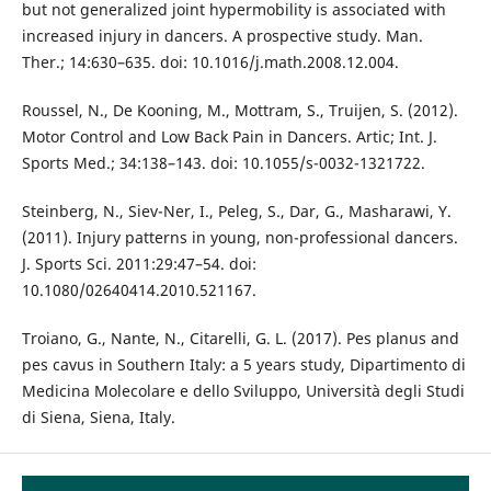
but not generalized joint hypermobility is associated with
increased injury in dancers. A prospective study. Man.
Ther.; 14:630–635. doi: 10.1016/j.math.2008.12.004.
Roussel, N., De Kooning, M., Mottram, S., Truijen, S. (2012).
Motor Control and Low Back Pain in Dancers. Artic; Int. J.
Sports Med.; 34:138–143. doi: 10.1055/s-0032-1321722.
Steinberg, N., Siev-Ner, I., Peleg, S., Dar, G., Masharawi, Y.
(2011). Injury patterns in young, non-professional dancers.
J. Sports Sci. 2011:29:47–54. doi:
10.1080/02640414.2010.521167.
Troiano, G., Nante, N., Citarelli, G. L. (2017). Pes planus and
pes cavus in Southern Italy: a 5 years study, Dipartimento di
Medicina Molecolare e dello Sviluppo, Università degli Studi
di Siena, Siena, Italy.