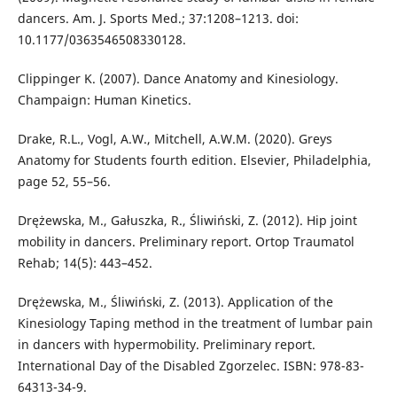
dancers. Am. J. Sports Med.; 37:1208–1213. doi:
10.1177/0363546508330128.
Clippinger K. (2007). Dance Anatomy and Kinesiology.
Champaign: Human Kinetics.
Drake, R.L., Vogl, A.W., Mitchell, A.W.M. (2020). Greys
Anatomy for Students fourth edition. Elsevier, Philadelphia,
page 52, 55–56.
Drężewska, M., Gałuszka, R., Śliwiński, Z. (2012). Hip joint
mobility in dancers. Preliminary report. Ortop Traumatol
Rehab; 14(5): 443–452.
Drężewska, M., Śliwiński, Z. (2013). Application of the
Kinesiology Taping method in the treatment of lumbar pain
in dancers with hypermobility. Preliminary report.
International Day of the Disabled Zgorzelec. ISBN: 978-83-
64313-34-9.