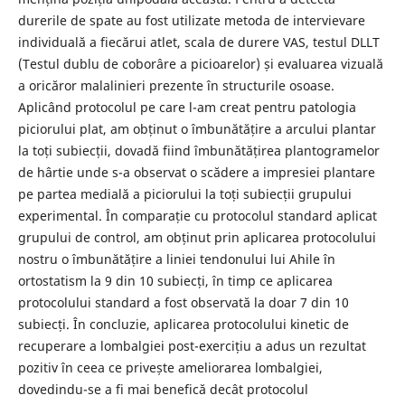
durerile de spate au fost utilizate metoda de intervievare
individuală a fiecărui atlet, scala de durere VAS, testul DLLT
(Testul dublu de coborâre a picioarelor) și evaluarea vizuală
a oricăror malalinieri prezente în structurile osoase.
Aplicând protocolul pe care l-am creat pentru patologia
piciorului plat, am obținut o îmbunătățire a arcului plantar
la toți subiecții, dovadă fiind îmbunătățirea plantogramelor
de hârtie unde s-a observat o scădere a impresiei plantare
pe partea medială a piciorului la toți subiecții grupului
experimental. În comparație cu protocolul standard aplicat
grupului de control, am obținut prin aplicarea protocolului
nostru o îmbunătățire a liniei tendonului lui Ahile în
ortostatism la 9 din 10 subiecți, în timp ce aplicarea
protocolului standard a fost observată la doar 7 din 10
subiecți. În concluzie, aplicarea protocolului kinetic de
recuperare a lombalgiei post-exercițiu a adus un rezultat
pozitiv în ceea ce privește ameliorarea lombalgiei,
dovedindu-se a fi mai benefică decât protocolul