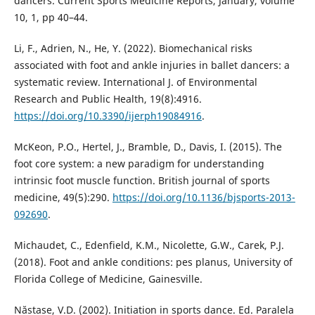
dancers. Current Sports Medicine Reports, January, volume
10, 1, pp 40–44.
Li, F., Adrien, N., He, Y. (2022). Biomechanical risks
associated with foot and ankle injuries in ballet dancers: a
systematic review. International J. of Environmental
Research and Public Health, 19(8):4916.
https://doi.org/10.3390/ijerph19084916
.
McKeon, P.O., Hertel, J., Bramble, D., Davis, I. (2015). The
foot core system: a new paradigm for understanding
intrinsic foot muscle function. British journal of sports
medicine, 49(5):290.
https://doi.org/10.1136/bjsports-2013-
092690
.
Michaudet, C., Edenfield, K.M., Nicolette, G.W., Carek, P.J.
(2018). Foot and ankle conditions: pes planus, University of
Florida College of Medicine, Gainesville.
Năstase, V.D. (2002). Initiation in sports dance. Ed. Paralela