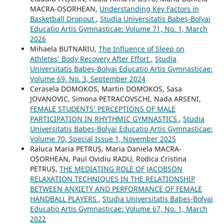
MACRA-OȘORHEAN,
Understanding Key Factors in
Basketball Dropout
,
Studia Universitatis Babeş-Bolyai
Educatio Artis Gymnasticae: Volume 71, No. 1, March
2026
Mihaela BUTNARIU,
The Influence of Sleep on
Athletes’ Body Recovery After Effort
,
Studia
Universitatis Babeş-Bolyai Educatio Artis Gymnasticae:
Volume 69, No. 3, September 2024
Cerasela DOMOKOS, Martin DOMOKOS, Sasa
JOVANOVIC, Simona PETRACOVSCHI, Nada ARSENI,
FEMALE STUDENTS’ PERCEPTIONS OF MALE
PARTICIPATION IN RHYTHMIC GYMNASTICS
,
Studia
Universitatis Babeş-Bolyai Educatio Artis Gymnasticae:
Volume 70, Special Issue 1, November 2025
Raluca Maria PETRUȘ, Maria Daniela MACRA-
OȘORHEAN, Paul Ovidiu RADU, Rodica Cristina
PETRUȘ,
THE MEDIATING ROLE OF JACOBSON
RELAXATION TECHNIQUES IN THE RELATIONSHIP
BETWEEN ANXIETY AND PERFORMANCE OF FEMALE
HANDBALL PLAYERS
,
Studia Universitatis Babeş-Bolyai
Educatio Artis Gymnasticae: Volume 67, No. 1, March
2022