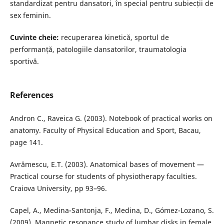
standardizat pentru dansatori, în special pentru subiecții de
sex feminin.
Cuvinte cheie:
recuperarea kinetică, sportul de
performanță, patologiile dansatorilor, traumatologia
sportivă.
References
Andron C., Raveica G. (2003). Notebook of practical works on
anatomy. Faculty of Physical Education and Sport, Bacau,
page 141.
Avrămescu, E.T. (2003). Anatomical bases of movement —
Practical course for students of physiotherapy faculties.
Craiova University, pp 93–96.
Capel, A., Medina-Santonja, F., Medina, D., Gómez-Lozano, S.
(2009). Magnetic resonance study of lumbar disks in female