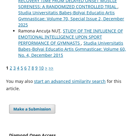
RECOVERY TIME FROM DELAYED ONSET MUSCLE
SORENESS: A RANDOMIZED CONTROLLED TRIAL
,
Studia Universitatis Babeş-Bolyai Educatio Artis
Gymnasticae: Volume 70, Special Issue 2, December
2025
Ramona Ancuţa NUŢ,
STUDY OF THE INFLUENCE OF
EMOTIONAL INTELLIGENCE UPON SPORT
PERFORMANCE OF GYMNASTS
,
Studia Universitatis
Babeş-Bolyai Educatio Artis Gymnasticae: Volume 60,
No. 4, December 2015
1
2
3
4
5
6
7
8
9
10
>
>>
You may also
start an advanced similarity search
for this
article.
Make a Submission
Diamond Open Access