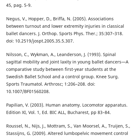
45, pag. 5-9.
Negus, V., Hopper, D., Briffa, N. (2005). Associations
between turnout and lower extremity injuries in classical
ballet dancers. J. Orthop. Sports Phys. Ther.; 35:307–318.
doi: 10.2519/jospt.2005.35.5.307.
Nilsson, C., Wykman, A., Leanderson, J. (1993). Spinal
sagittal mobility and joint laxity in young ballet dancers—A
comparative study between first-year students at the
Swedish Ballet School and a control group. Knee Surg.
Sports Traumatol. Arthrosc; 1:206–208. doi:
10.1007/BF01560208.
Papilian, V. (2003). Human anatomy. Locomotor apparatus.
Edition XI, Vol. 1, Ed. BIC ALL, Bucharest, pp 83–84.
Roussel, N., Nijs, J., Mottram, S., Van Moorsel, A., Truijen, S.,
Stassijns, G. (2009). Altered lumbopelvic movement control