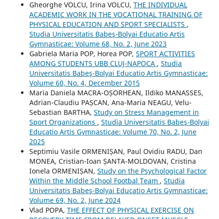
Gheorghe VOLCU, Irina VOLCU,
THE INDIVIDUAL
ACADEMIC WORK IN THE VOCATIONAL TRAINING OF
PHYSICAL EDUCATION AND SPORT SPECIALISTS
,
Studia Universitatis Babeş-Bolyai Educatio Artis
Gymnasticae: Volume 68, No. 2, June 2023
Gabriela Maria POP, Horea POP,
SPORT ACTIVITIES
AMONG STUDENTS UBB CLUJ-NAPOCA
,
Studia
Universitatis Babeş-Bolyai Educatio Artis Gymnasticae:
Volume 60, No. 4, December 2015
Maria Daniela MACRA-OȘORHEAN, Ildiko MANASSES,
Adrian-Claudiu PAȘCAN, Ana-Maria NEAGU, Velu-
Sebastian BARTHA,
Study on Stress Management in
Sport Organizations
,
Studia Universitatis Babeş-Bolyai
Educatio Artis Gymnasticae: Volume 70, No. 2, June
2025
Septimiu Vasile ORMENIȘAN, Paul Ovidiu RADU, Dan
MONEA, Cristian-Ioan ȘANTA-MOLDOVAN, Cristina
Ionela ORMENIȘAN,
Study on the Psychological Factor
Within the Middle School Footbal Team
,
Studia
Universitatis Babeş-Bolyai Educatio Artis Gymnasticae:
Volume 69, No. 2, June 2024
Vlad POPA,
THE EFFECT OF PHYSICAL EXERCISE ON