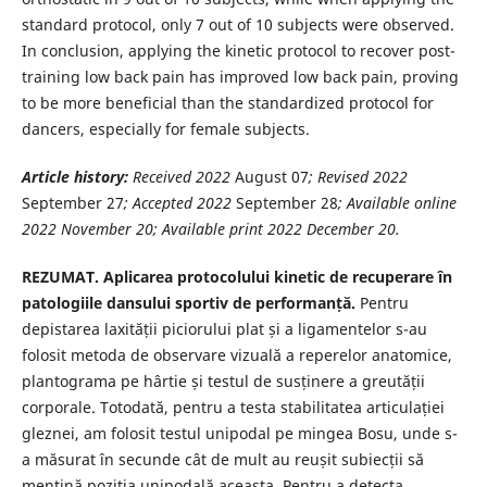
standard protocol, only 7 out of 10 subjects were observed.
In conclusion, applying the kinetic protocol to recover post-
training low back pain has improved low back pain, proving
to be more beneficial than the standardized protocol for
dancers, especially for female subjects.
Article history:
Received 2022
August 07
; Revised 2022
September 27
; Accepted 2022
September 28
;
Available online
2022 November 20; Available print 2022 December 20.
REZUMAT. Aplicarea protocolului kinetic de recuperare în
patologiile dansului sportiv de performanță.
Pentru
depistarea laxității piciorului plat și a ligamentelor s-au
folosit metoda de observare vizuală a reperelor anatomice,
plantograma pe hârtie și testul de susținere a greutății
corporale. Totodată, pentru a testa stabilitatea articulației
gleznei, am folosit testul unipodal pe mingea Bosu, unde s-
a măsurat în secunde cât de mult au reușit subiecții să
mențină poziția unipodală aceasta. Pentru a detecta