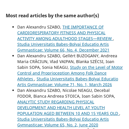
Most read articles by the same author(s)
Dan Alexandru SZABO,
THE IMPORTANCE OF
CARDIORESPIRATORY FITNESS AND PHYSICAL
ACTIVITY AMONG ADULTHOOD STAGES—REVIEW
,
Studia Universitatis Babeş-Bolyai Educatio Artis
Gymnasticae: Volume 66, No. 4, December 2021
Dan Alexandru SZABO, Gellért BUZOGANY, Andreea
Maria CRĂCIUN, Vlad VAIPAN, Blanka SZÉCSI, Ioan
Sabin SOPA, Sonia NEAGU,
Study on the Level of Motor
Control and Proprioception Among Folk Dance
Athletes
,
Studia Universitatis Babeş-Bolyai Educatio
Artis Gymnasticae: Volume 71, No. 1, March 2026
Dan Alexandru SZABO, Nicolae NEAGU, Decebal
FODOR, Bianca Andreea STOICA, Ioan Sabin SOPA,
ANALYTIC STUDY REGARDING PHYSICAL
DEVELOPMENT AND HEALTH LEVEL AT YOUTH
POPULATION AGED BETWEEN 10 AND 15 YEARS OLD
,
Studia Universitatis Babeş-Bolyai Educatio Artis
Gymnasticae: Volume 65, No. 2, June 2020