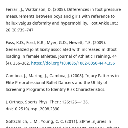
Ferrari, J., Watkinson, D. (2005). Differences in foot pressure
measurements between boys and girls with reference to
hallux valgus deformity and hypermobility. Foot Ankle Int.;
26 (9):739–747.
Foss, K.D., Ford, K.R., Myer, G.D., Hewett, T.E. (2009).
Generalized joint laxity associated with increased midfoot
loading in female athletes. Journal of Athletic Training, 44
(4), 356–362.
https://doi.org/10.4085/1062-6050-44.4.356
Gamboa, J., Maring, J., Gamboa, J. (2008). Injury Patterns in
Elite Preprofessional Ballet Dancers and the Utility of
Screening Programs to Identify Risk Characteristics.
J. Orthop. Sports Phys. Ther.; 126:126—136.
doi:10.2519/jospt.2008.2390.
Gottschlich, L. M., Young, C. C. (2011). SIPne Injuries in