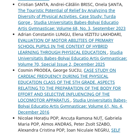
Cristian ȘANTA, Andrei-Cătălin BRISC, Onela ȘANTA,
The Touristic Potential of Relief by Analyzing the
Diversity of Physical Activities. Case Study: Turda
Gorge
,
Studia Universitatis Babeş-Bolyai Educatio
Artis Gymnasticae: Volume 68, No. 3, September 2023
Adrian Constantin LUNGU, Elena VIZITIU LAKHDARI,
EVALUATION OF MOTOR ABILITIES OF PRIMARY
SCHOOL PUPILS IN THE CONTEXT OF HYBRID
LEARNING THROUGH PHYSICAL EDUCATION
,
Studia
Universitatis Babeş-Bolyai Educatio Artis Gymnasticae:
Volume 70, Special Issue 2, December 2025
Cosmin PRODEA, George SUCIU,
CASE STUDY ON
CARDIAC FREQUENCY DURING THE PHYSICAL
EDUCATION CLASS OF THE 5TH GRADE. ASPECTS
RELATING TO THE PREPARATION OF THE BODY FOR
EFFORT AND SELECTIVE INFLUENCING OF THE
LOCOMOTOR APPARATUS
,
Studia Universitatis Babeş-
Bolyai Educatio Artis Gymnasticae: Volume 61, No. 4,
December 2016
Nicolae Horațiu POP, Ancuța Ramona NUȚ, Gabriela
Maria POP, Almos ANDRAS, Peter Zsolt SZABO,
Alexandra Cristina POP, Ioan Niculaie NEGRU,
SELF