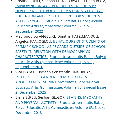
Cristina SUNEI, Simona PETRACOVSCHI, Eugen BOTA,
IMPROVING DRAW-A-PERSON TEST RESULTS BY
DEVELOPING THE BODY SCHEMA DURING PHYSICAL
EDUCATION AND SPORT LESSONS FOR STUDENTS
AGED 6-7 YEARS
,
Studia Universitatis Babeş-Bolyai
Educatio Artis Gymnasticae: Volume 67, No. 3,
September 2022
Mavropoulou ANGELIKI, Dimitris HATZIMANOUIL,
Angelos KANIOGLOU,
BEHAVIOURS OF STUDENTS OF
PRIMARY SCHOOL AS REGARDS OUTSIDE OF SCHOOL
SAFETY IN RELATION WITH DEMOGRAPHICS
CHARACTERISTICS
,
Studia Universitatis Babeş-Bolyai
Educatio Artis Gymnasticae: Volume 61, No. 3,
September 2016
Vica IVAȘCU, Bogdan Constantin UNGUREAN,
INFLUENCE OF GENDER ON MOTRICITY IN
ADOLESCENTS
,
Studia Universitatis Babeş-Bolyai
Educatio Artis Gymnasticae: Volume 70, Special Issue
2, December 2025
Elena SÎRBU, Șerban GLIGOR,
STATINS, MYOPATHY
AND PHYSICAL ACTIVITY
,
Studia Universitatis Babeş-
Bolyai Educatio Artis Gymnasticae: Volume 63, No. 4,
December 2018