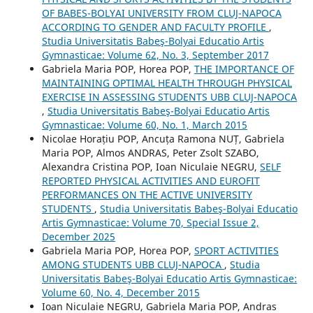
OF BABES-BOLYAI UNIVERSITY FROM CLUJ-NAPOCA
ACCORDING TO GENDER AND FACULTY PROFILE
,
Studia Universitatis Babeş-Bolyai Educatio Artis
Gymnasticae: Volume 62, No. 3, September 2017
Gabriela Maria POP, Horea POP,
THE IMPORTANCE OF
MAINTAINING OPTIMAL HEALTH THROUGH PHYSICAL
EXERCISE IN ASSESSING STUDENTS UBB CLUJ-NAPOCA
,
Studia Universitatis Babeş-Bolyai Educatio Artis
Gymnasticae: Volume 60, No. 1, March 2015
Nicolae Horațiu POP, Ancuța Ramona NUȚ, Gabriela
Maria POP, Almos ANDRAS, Peter Zsolt SZABO,
Alexandra Cristina POP, Ioan Niculaie NEGRU,
SELF
REPORTED PHYSICAL ACTIVITIES AND EUROFIT
PERFORMANCES ON THE ACTIVE UNIVERSITY
STUDENTS
,
Studia Universitatis Babeş-Bolyai Educatio
Artis Gymnasticae: Volume 70, Special Issue 2,
December 2025
Gabriela Maria POP, Horea POP,
SPORT ACTIVITIES
AMONG STUDENTS UBB CLUJ-NAPOCA
,
Studia
Universitatis Babeş-Bolyai Educatio Artis Gymnasticae:
Volume 60, No. 4, December 2015
Ioan Niculaie NEGRU, Gabriela Maria POP, Andras