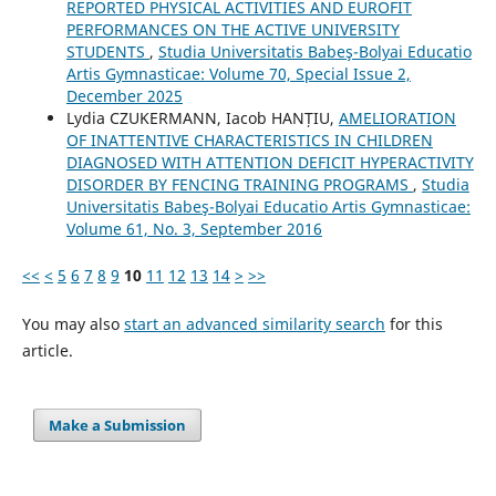
REPORTED PHYSICAL ACTIVITIES AND EUROFIT
PERFORMANCES ON THE ACTIVE UNIVERSITY
STUDENTS
,
Studia Universitatis Babeş-Bolyai Educatio
Artis Gymnasticae: Volume 70, Special Issue 2,
December 2025
Lydia CZUKERMANN, Iacob HANȚIU,
AMELIORATION
OF INATTENTIVE CHARACTERISTICS IN CHILDREN
DIAGNOSED WITH ATTENTION DEFICIT HYPERACTIVITY
DISORDER BY FENCING TRAINING PROGRAMS
,
Studia
Universitatis Babeş-Bolyai Educatio Artis Gymnasticae:
Volume 61, No. 3, September 2016
<<
<
5
6
7
8
9
10
11
12
13
14
>
>>
You may also
start an advanced similarity search
for this
article.
Make a Submission