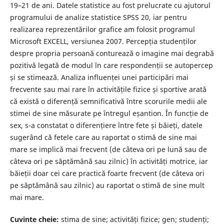
19–21 de ani. Datele statistice au fost prelucrate cu ajutorul
programului de analize statistice SPSS 20, iar pentru
realizarea reprezentărilor grafice am folosit programul
Microsoft EXCELL, versiunea 2007. Percepția studenților
despre propria persoană conturează o imagine mai degrabă
pozitivă legată de modul în care respondenții se autopercep
și se stimează. Analiza influenței unei participări mai
frecvente sau mai rare în activitățile fizice și sportive arată
că există o diferență semnificativă între scorurile medii ale
stimei de sine măsurate pe întregul eșantion. În funcție de
sex, s-a constatat o diferențiere între fete și băieți, datele
sugerând că fetele care au raportat o stimă de sine mai
mare se implică mai frecvent (de câteva ori pe lună sau de
câteva ori pe săptămână sau zilnic) în activități motrice, iar
băieții doar cei care practică foarte frecvent (de câteva ori
pe săptămână sau zilnic) au raportat o stimă de sine mult
mai mare.
Cuvinte cheie:
stima de sine; activități fizice; gen; studenți;