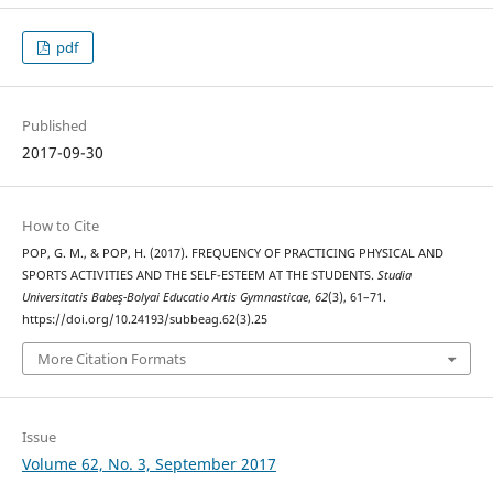
pdf
Published
2017-09-30
How to Cite
POP, G. M., & POP, H. (2017). FREQUENCY OF PRACTICING PHYSICAL AND
SPORTS ACTIVITIES AND THE SELF-ESTEEM AT THE STUDENTS.
Studia
Universitatis Babeş-Bolyai Educatio Artis Gymnasticae
,
62
(3), 61–71.
https://doi.org/10.24193/subbeag.62(3).25
More Citation Formats
Issue
Volume 62, No. 3, September 2017