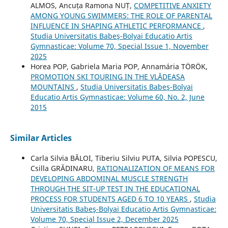
ALMOS, Ancuța Ramona NUȚ,
COMPETITIVE ANXIETY
AMONG YOUNG SWIMMERS: THE ROLE OF PARENTAL
INFLUENCE IN SHAPING ATHLETIC PERFORMANCE
,
Studia Universitatis Babeş-Bolyai Educatio Artis
Gymnasticae: Volume 70, Special Issue 1, November
2025
Horea POP, Gabriela Maria POP, Annamária TÖRÖK,
PROMOTION SKI TOURING IN THE VLĂDEASA
MOUNTAINS
,
Studia Universitatis Babeş-Bolyai
Educatio Artis Gymnasticae: Volume 60, No. 2, June
2015
Similar Articles
Carla Silvia BĂLOI, Tiberiu Silviu PUTA, Silvia POPESCU,
Csilla GRĂDINARU,
RATIONALIZATION OF MEANS FOR
DEVELOPING ABDOMINAL MUSCLE STRENGTH
THROUGH THE SIT-UP TEST IN THE EDUCATIONAL
PROCESS FOR STUDENTS AGED 6 TO 10 YEARS
,
Studia
Universitatis Babeş-Bolyai Educatio Artis Gymnasticae:
Volume 70, Special Issue 2, December 2025