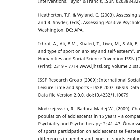
Interventions. Taylor & Francis, ISBN 02038843
Heatherton, T.F. & Wyland, C. (2003). Assessing 
and R. Snyder, (Eds). Assessing Positive Psycholo
Washington, DC: APA.
Ichraf, A., Ali, B.M., Khaled, T., Liwa, M., & Ali, E
and type of sport on anxiety and self-esteem”. In
Humanities and Social Science Invention ISSN (O
(Print): 2319 – 7714 www.ijhssi.org Volume 2 Issu
ISSP Research Group (2009): International Soci
Leisure Time and Sports - ISSP 2007. GESIS Data
Data file Version 2.0.0, doi:10.4232/1.10079
Modrzejewska, R., Badura-Madej W., (2009); Cha
population of adolescents in 15 years – a compar
Psychiatry and Psychotherapy; 2: 41–47. Ómarsson,
of sports participation on adolescents self-est
differences in gender and types of sports explo