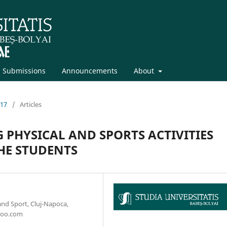
Submissions
Announcements
About
017
/
Articles
 PHYSICAL AND SPORTS ACTIVITIES
THE STUDENTS
and Sport, Cluj-Napoca,
hoo.com