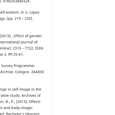
29, 9780203884324.
self-esteem. In S. Lopez
gy. (pp. 219 – 233).
. (2013), „Effect of gender
ternational Journal of
nline): 2319 – 7722, ISSN
e 3, PP.55-61.
al Survey Programme:
 Archive, Cologne. ZA4850
nge in self-image in the
ative study. Archives of
 B., P., (2013); Effects
eem and body-image:
red, Bachelor's degrees