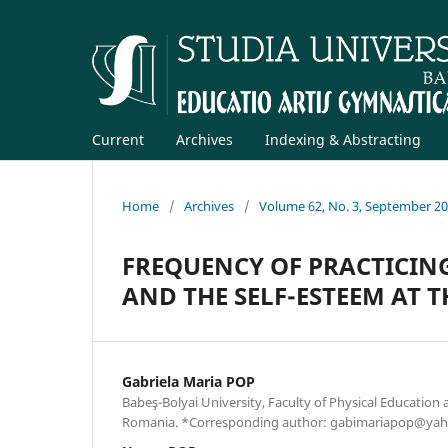
Current
Archives
Indexing & Abstracting
Home
/
Archives
/
Volume 62, No. 3, September 2
FREQUENCY OF PRACTICING
AND THE SELF-ESTEEM AT 
Gabriela Maria POP
Babeş-Bolyai University, Faculty of Physical Education 
Romania. *Corresponding author: gabimariapop@ya