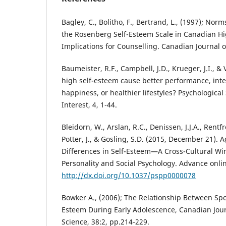
Bagley, C., Bolitho, F., Bertrand, L., (1997); Nor
the Rosenberg Self-Esteem Scale in Canadian Hi
Implications for Counselling. Canadian Journal of
Baumeister, R.F., Campbell, J.D., Krueger, J.I., &
high self-esteem cause better performance, int
happiness, or healthier lifestyles? Psychological
Interest, 4, 1-44.
Bleidorn, W., Arslan, R.C., Denissen, J.J.A., Rentfr
Potter, J., & Gosling, S.D. (2015, December 21).
Differences in Self-Esteem—A Cross-Cultural Wi
Personality and Social Psychology. Advance onlin
http://dx.doi.org/10.1037/pspp0000078
Bowker A., (2006); The Relationship Between Spor
Esteem During Early Adolescence, Canadian Jour
Science, 38:2, pp.214-229.