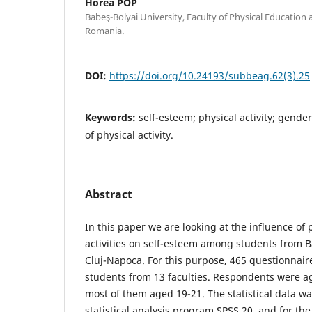
Horea POP
Babeş-Bolyai University, Faculty of Physical Education 
Romania.
DOI:
https://doi.org/10.24193/subbeag.62(3).25
Keywords:
self-esteem; physical activity; gende
of physical activity.
Abstract
In this paper we are looking at the influence of 
activities on self-esteem among students from B
Cluj-Napoca. For this purpose, 465 questionnair
students from 13 faculties. Respondents were 
most of them aged 19-21. The statistical data w
statistical analysis program SPSS 20, and for th