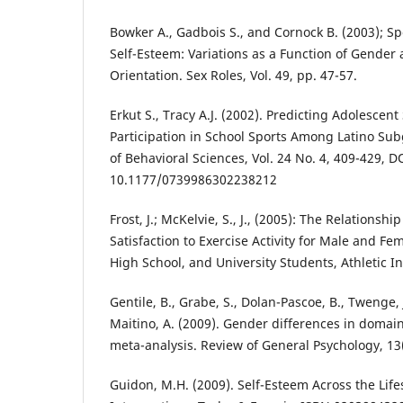
Bowker A., Gadbois S., and Cornock B. (2003); Sp
Self-Esteem: Variations as a Function of Gender
Orientation. Sex Roles, Vol. 49, pp. 47-57.
Erkut S., Tracy A.J. (2002). Predicting Adolescen
Participation in School Sports Among Latino Sub
of Behavioral Sciences, Vol. 24 No. 4, 409-429, D
10.1177/0739986302238212
Frost, J.; McKelvie, S., J., (2005): The Relationsh
Satisfaction to Exercise Activity for Male and F
High School, and University Students, Athletic In
Gentile, B., Grabe, S., Dolan-Pascoe, B., Twenge, J
Maitino, A. (2009). Gender differences in domain
meta-analysis. Review of General Psychology, 13(
Guidon, M.H. (2009). Self-Esteem Across the Lif