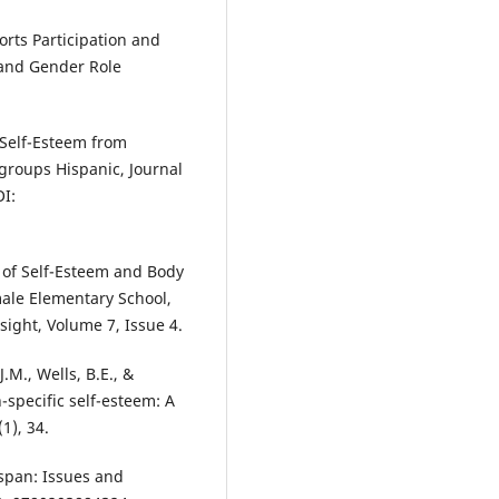
orts Participation and
 and Gender Role
t Self-Esteem from
groups Hispanic, Journal
OI:
ip of Self-Esteem and Body
emale Elementary School,
sight, Volume 7, Issue 4.
.M., Wells, B.E., &
-specific self-esteem: A
1), 34.
espan: Issues and