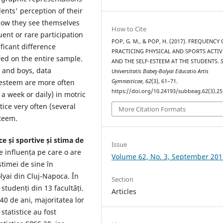
ents' perception of their
 how they see themselves
How to Cite
ent or rare participation
POP, G. M., & POP, H. (2017). FREQUENCY 
ificant difference
PRACTICING PHYSICAL AND SPORTS ACTIV
ed on the entire sample.
AND THE SELF-ESTEEM AT THE STUDENTS.
s and boys, data
Universitatis Babeş-Bolyai Educatio Artis
-esteem are more often
Gymnasticae
,
62
(3), 61–71.
https://doi.org/10.24193/subbeag.62(3).25
a week or daily) in motric
tice very often (several
More Citation Formats
steem.
ce și sportive și stima de
Issue
e influența pe care o are
Volume 62, No. 3, September 201
 stimei de sine în
lyai din Cluj-Napoca. În
Section
studenți din 13 facultăți.
Articles
40 de ani, majoritatea lor
statistice au fost