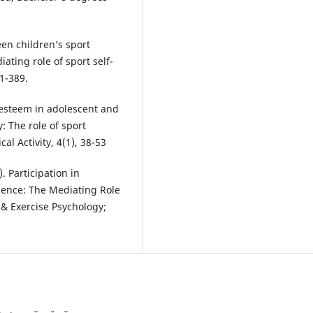
een children’s sport
ating role of sport self-
1-389.
f-esteem in adolescent and
: The role of sport
al Activity, 4(1), 38-53
. Participation in
cence: The Mediating Role
 & Exercise Psychology;