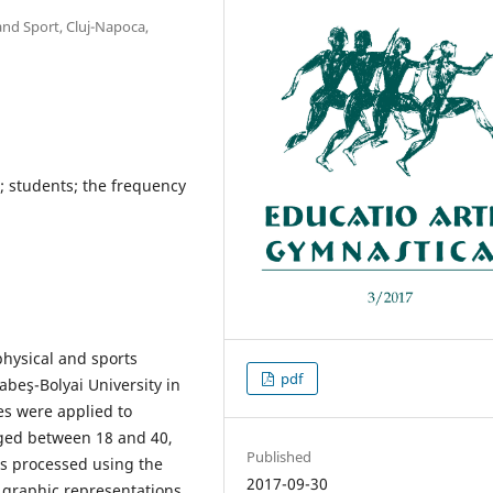
and Sport, Cluj-Napoca,
r; students; the frequency
physical and sports
pdf
abeş-Bolyai University in
es were applied to
aged between 18 and 40,
Published
as processed using the
2017-09-30
e graphic representations