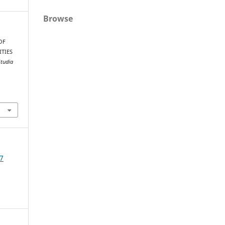
Browse
OF
ITIES
Studia
7