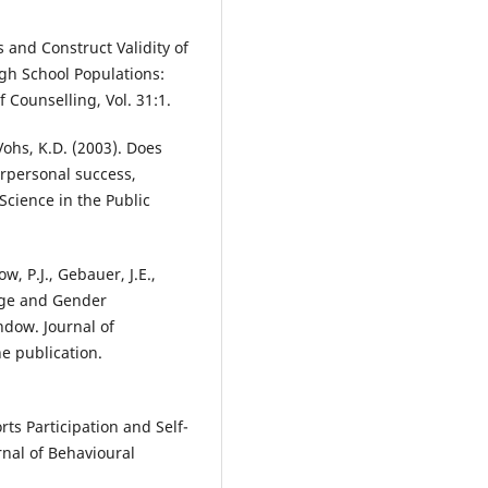
ms and Construct Validity of
gh School Populations:
 Counselling, Vol. 31:1.
 Vohs, K.D. (2003). Does
erpersonal success,
 Science in the Public
ow, P.J., Gebauer, J.E.,
 Age and Gender
ndow. Journal of
e publication.
ts Participation and Self-
nal of Behavioural