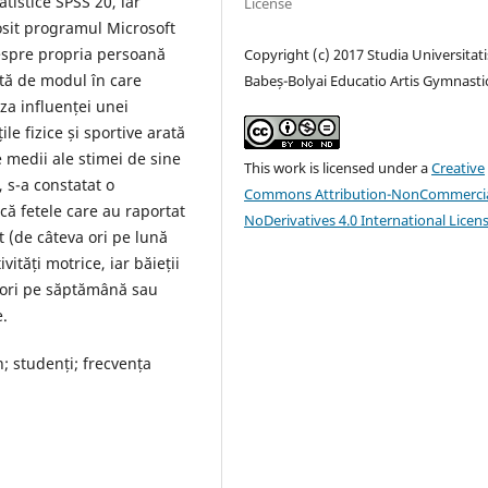
tistice SPSS 20, iar
License
osit programul Microsoft
espre propria persoană
Copyright (c) 2017 Studia Universitati
tă de modul în care
Babeș-Bolyai Educatio Artis Gymnasti
za influenței unei
ile fizice și sportive arată
e medii ale stimei de sine
This work is licensed under a
Creative
 s-a constatat o
Commons Attribution-NonCommercia
 că fetele care au raportat
NoDerivatives 4.0 International Licen
 (de câteva ori pe lună
ități motrice, iar băieții
a ori pe săptămână sau
e.
n; studenți; frecvența