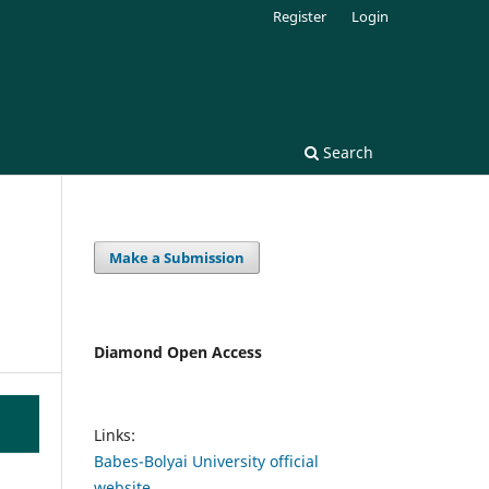
Register
Login
Search
Make a Submission
Diamond Open Access
Links:
Babes-Bolyai University official
website