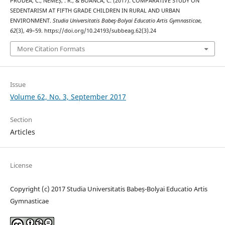
PRODEA, C., NEMEȘ, . R., & BOANCĂ, C. (2017). COMPARATIVE STUDY ON
SEDENTARISM AT FIFTH GRADE CHILDREN IN RURAL AND URBAN
ENVIRONMENT.
Studia Universitatis Babeş-Bolyai Educatio Artis Gymnasticae
,
62
(3), 49–59. https://doi.org/10.24193/subbeag.62(3).24
More Citation Formats
Issue
Volume 62, No. 3, September 2017
Section
Articles
License
Copyright (c) 2017 Studia Universitatis Babeș-Bolyai Educatio Artis
Gymnasticae