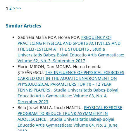
1
2
>
>>
Similar Articles
Gabriela Maria POP, Horea POP,
FREQUENCY OF
PRACTICING PHYSICAL AND SPORTS ACTIVITIES AND
THE SELF-ESTEEM AT THE STUDENTS
,
Studia
Universitatis Babeş-Bolyai Educatio Artis Gymnasticae:
Volume 62, No. 3, September 2017
Florin MIRON, Dan MONEA, Horea Leonida
ȘTEFĂNESCU,
THE INFLUENCE OF PHYSICAL EXERCISES
CARRIED OUT IN THE AQUATIC ENVIRONMENT ON
PHYSIOLOGICAL PARAMETERS FOR 10 – 12 YEAR
TENNIS PLAYERS
,
Studia Universitatis Babeş-Bolyai
Educatio Artis Gymnasticae: Volume 68, No. 4,
December 2023
Béla József BALLA, Iacob HANȚIU,
PHYSICAL EXERCISE
PROGRAM TO REDUCE TRUNK ASYMMETRY IN
ADOLESCENCE
,
Studia Universitatis Babeş-Bolyai
Educatio Artis Gymnasticae: Volume 64, No. 2, June
2019