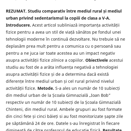
REZUMAT. Studiu comparativ între mediul rural și mediul
urban privind sedentarismul la copiii de clasa a V-A.
Introducere.
Acest articol subliniază importanța activității
fizice pentru a avea un stil de viață sănătos pe fondul unei
tehnologii moderne în continuă dezvoltare. Nu trebuie să ne
deplasăm prea mult pentru a comunica cu o persoană sau
pentru a ne juca iar toate acestea au un impact negativ
asupra activității fizice zilnice a copiilor.
Obiectivele
acestui
studiu au fost de a arăta influența negativă a tehnologiei
asupra activității fizice și de a determina dacă există
diferențe între mediul urban și cel rural privind nivelul
activității fizice.
Metode.
S-a ales un număr de 10 subiecți
din mediul urban de la Școala Gimnazială „Ioan Bob”
respectiv un număr de 10 subiecți de la Școala Gimnazială
Chinteni, din mediul rural. Ambele grupuri au fost formate
din cinci fete și cinci băieți si au fost monitorizate șapte zile
pe săptămână 24 de ore. Datele s-au înregistrat în fiecare
dimineață de către profesorul de educație fizică.
Rezultate.