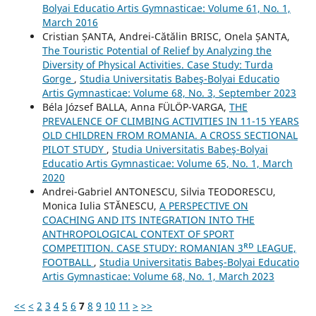
Bolyai Educatio Artis Gymnasticae: Volume 61, No. 1,
March 2016
Cristian ȘANTA, Andrei-Cătălin BRISC, Onela ȘANTA,
The Touristic Potential of Relief by Analyzing the
Diversity of Physical Activities. Case Study: Turda
Gorge
,
Studia Universitatis Babeş-Bolyai Educatio
Artis Gymnasticae: Volume 68, No. 3, September 2023
Béla József BALLA, Anna FÜLÖP-VARGA,
THE
PREVALENCE OF CLIMBING ACTIVITIES IN 11-15 YEARS
OLD CHILDREN FROM ROMANIA. A CROSS SECTIONAL
PILOT STUDY
,
Studia Universitatis Babeş-Bolyai
Educatio Artis Gymnasticae: Volume 65, No. 1, March
2020
Andrei-Gabriel ANTONESCU, Silvia TEODORESCU,
Monica Iulia STĂNESCU,
A PERSPECTIVE ON
COACHING AND ITS INTEGRATION INTO THE
ANTHROPOLOGICAL CONTEXT OF SPORT
COMPETITION. CASE STUDY: ROMANIAN 3ᴿᴰ LEAGUE,
FOOTBALL
,
Studia Universitatis Babeş-Bolyai Educatio
Artis Gymnasticae: Volume 68, No. 1, March 2023
<<
<
2
3
4
5
6
7
8
9
10
11
>
>>