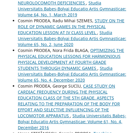
NEUROLOCOMOTH DEFICIENCIES
,
Studia
Universitatis Babeş-Bolyai Educatio Artis Gymnasticae:
Volume 64, No. 1, March 2019
Cosmin PRODEA, Radu Mihai SZEMES,
STUDY ON THE
ROLE OF DYNAMIC GAMES IN THE PHYSICAL
EDUCATION LESSON AT IV CLASS LEVEL
,
Studia
Universitatis Babeş-Bolyai Educatio Artis Gymnasticae:
Volume 65, No. 2, June 2020
Cosmin PRODEA, Nora Frida BLAGA,
OPTIMIZING THE
PHYSICAL EDUCATION LESSONS FOR HARMONIOUS
PHYSICAL DEVELOPMENT AT FOURTH GRADE
STUDENTS THROUGH DYNAMIC GAMES
,
Studia
Universitatis Babeş-Bolyai Educatio Artis Gymnasticae:
Volume 65, No. 4, December 2020
Cosmin PRODEA, George SUCIU,
CASE STUDY ON
CARDIAC FREQUENCY DURING THE PHYSICAL
EDUCATION CLASS OF THE 5TH GRADE. ASPECTS
RELATING TO THE PREPARATION OF THE BODY FOR
EFFORT AND SELECTIVE INFLUENCING OF THE
LOCOMOTOR APPARATUS
,
Studia Universitatis Babeş-
Bolyai Educatio Artis Gymnasticae: Volume 61, No. 4,
December 2016