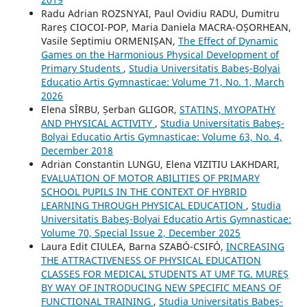
Radu Adrian ROZSNYAI, Paul Ovidiu RADU, Dumitru
Rareș CIOCOI-POP, Maria Daniela MACRA-OȘORHEAN,
Vasile Septimiu ORMENIȘAN,
The Effect of Dynamic
Games on the Harmonious Physical Development of
Primary Students
,
Studia Universitatis Babeş-Bolyai
Educatio Artis Gymnasticae: Volume 71, No. 1, March
2026
Elena SÎRBU, Șerban GLIGOR,
STATINS, MYOPATHY
AND PHYSICAL ACTIVITY
,
Studia Universitatis Babeş-
Bolyai Educatio Artis Gymnasticae: Volume 63, No. 4,
December 2018
Adrian Constantin LUNGU, Elena VIZITIU LAKHDARI,
EVALUATION OF MOTOR ABILITIES OF PRIMARY
SCHOOL PUPILS IN THE CONTEXT OF HYBRID
LEARNING THROUGH PHYSICAL EDUCATION
,
Studia
Universitatis Babeş-Bolyai Educatio Artis Gymnasticae:
Volume 70, Special Issue 2, December 2025
Laura Edit CIULEA, Barna SZABÓ-CSIFÓ,
INCREASING
THE ATTRACTIVENESS OF PHYSICAL EDUCATION
CLASSES FOR MEDICAL STUDENTS AT UMF TG. MUREȘ
BY WAY OF INTRODUCING NEW SPECIFIC MEANS OF
FUNCTIONAL TRAINING
,
Studia Universitatis Babeş-