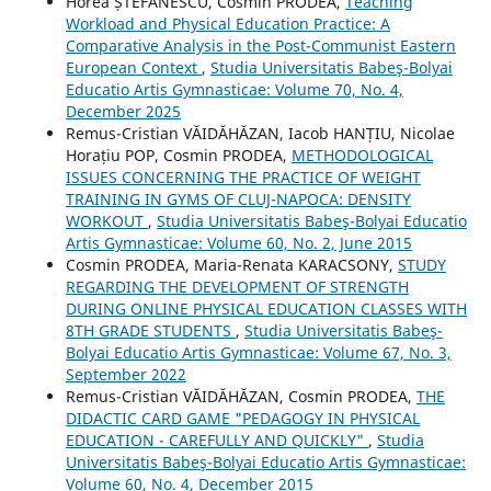
Horea ȘTEFĂNESCU, Cosmin PRODEA,
Teaching
Workload and Physical Education Practice: A
Comparative Analysis in the Post-Communist Eastern
European Context
,
Studia Universitatis Babeş-Bolyai
Educatio Artis Gymnasticae: Volume 70, No. 4,
December 2025
Remus-Cristian VĂIDĂHĂZAN, Iacob HANȚIU, Nicolae
Horațiu POP, Cosmin PRODEA,
METHODOLOGICAL
ISSUES CONCERNING THE PRACTICE OF WEIGHT
TRAINING IN GYMS OF CLUJ-NAPOCA: DENSITY
WORKOUT
,
Studia Universitatis Babeş-Bolyai Educatio
Artis Gymnasticae: Volume 60, No. 2, June 2015
Cosmin PRODEA, Maria-Renata KARACSONY,
STUDY
REGARDING THE DEVELOPMENT OF STRENGTH
DURING ONLINE PHYSICAL EDUCATION CLASSES WITH
8TH GRADE STUDENTS
,
Studia Universitatis Babeş-
Bolyai Educatio Artis Gymnasticae: Volume 67, No. 3,
September 2022
Remus-Cristian VĂIDĂHĂZAN, Cosmin PRODEA,
THE
DIDACTIC CARD GAME "PEDAGOGY IN PHYSICAL
EDUCATION - CAREFULLY AND QUICKLY"
,
Studia
Universitatis Babeş-Bolyai Educatio Artis Gymnasticae:
Volume 60, No. 4, December 2015