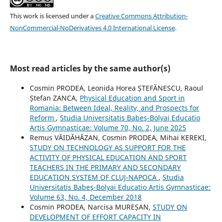
This work is licensed under a
Creative Commons Attribution-
NonCommercial-NoDerivatives 4.0 International License
.
Most read articles by the same author(s)
Cosmin PRODEA, Leonida Horea ȘTEFĂNESCU, Raoul
Ștefan ZANCA,
Physical Education and Sport in
Romania: Between Ideal, Reality, and Prospects for
Reform
,
Studia Universitatis Babeş-Bolyai Educatio
Artis Gymnasticae: Volume 70, No. 2, June 2025
Remus VĂIDĂHĂZAN, Cosmin PRODEA, Mihai KEREKI,
STUDY ON TECHNOLOGY AS SUPPORT FOR THE
ACTIVITY OF PHYSICAL EDUCATION AND SPORT
TEACHERS IN THE PRIMARY AND SECONDARY
EDUCATION SYSTEM OF CLUJ-NAPOCA
,
Studia
Universitatis Babeş-Bolyai Educatio Artis Gymnasticae:
Volume 63, No. 4, December 2018
Cosmin PRODEA, Narcisa MUREȘAN,
STUDY ON
DEVELOPMENT OF EFFORT CAPACITY IN