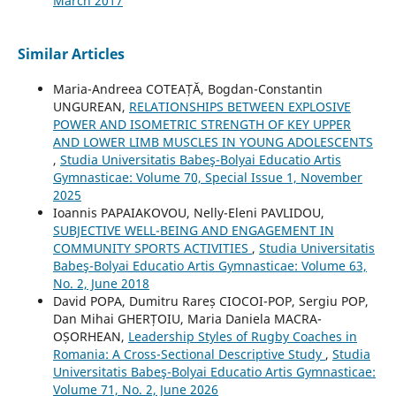
March 2017
Similar Articles
Maria-Andreea COTEAȚĂ, Bogdan-Constantin
UNGUREAN,
RELATIONSHIPS BETWEEN EXPLOSIVE
POWER AND ISOMETRIC STRENGTH OF KEY UPPER
AND LOWER LIMB MUSCLES IN YOUNG ADOLESCENTS
,
Studia Universitatis Babeş-Bolyai Educatio Artis
Gymnasticae: Volume 70, Special Issue 1, November
2025
Ioannis PAPAIAKOVOU, Nelly-Eleni PAVLIDOU,
SUBJECTIVE WELL-BEING AND ENGAGEMENT IN
COMMUNITY SPORTS ACTIVITIES
,
Studia Universitatis
Babeş-Bolyai Educatio Artis Gymnasticae: Volume 63,
No. 2, June 2018
David POPA, Dumitru Rareș CIOCOI-POP, Sergiu POP,
Dan Mihai GHERȚOIU, Maria Daniela MACRA-
OȘORHEAN,
Leadership Styles of Rugby Coaches in
Romania: A Cross-Sectional Descriptive Study
,
Studia
Universitatis Babeş-Bolyai Educatio Artis Gymnasticae:
Volume 71, No. 2, June 2026