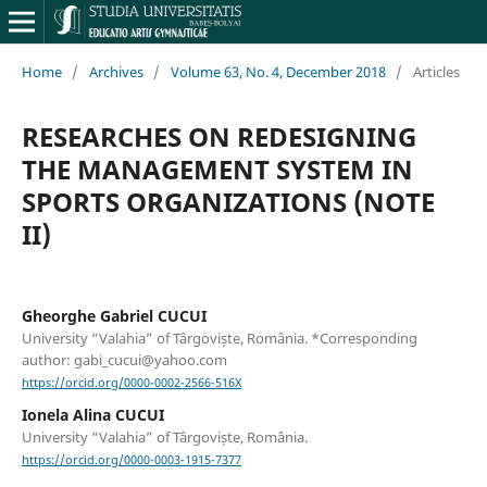
Home
/
Archives
/
Volume 63, No. 4, December 2018
/
Articles
RESEARCHES ON REDESIGNING
THE MANAGEMENT SYSTEM IN
SPORTS ORGANIZATIONS (NOTE
II)
Gheorghe Gabriel CUCUI
University “Valahia” of Târgoviște, România. *Corresponding
author: gabi_cucui@yahoo.com
https://orcid.org/0000-0002-2566-516X
Ionela Alina CUCUI
University “Valahia” of Târgoviște, România.
https://orcid.org/0000-0003-1915-7377