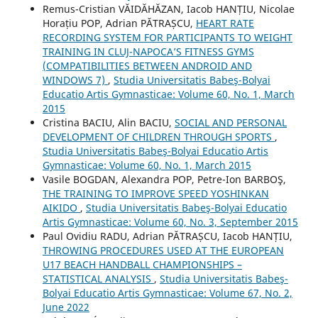
Remus-Cristian VĂIDĂHĂZAN, Iacob HANȚIU, Nicolae
Horațiu POP, Adrian PĂTRAȘCU,
HEART RATE
RECORDING SYSTEM FOR PARTICIPANTS TO WEIGHT
TRAINING IN CLUJ-NAPOCA’S FITNESS GYMS
(COMPATIBILITIES BETWEEN ANDROID AND
WINDOWS 7)
,
Studia Universitatis Babeş-Bolyai
Educatio Artis Gymnasticae: Volume 60, No. 1, March
2015
Cristina BACIU, Alin BACIU,
SOCIAL AND PERSONAL
DEVELOPMENT OF CHILDREN THROUGH SPORTS
,
Studia Universitatis Babeş-Bolyai Educatio Artis
Gymnasticae: Volume 60, No. 1, March 2015
Vasile BOGDAN, Alexandra POP, Petre-Ion BARBOŞ,
THE TRAINING TO IMPROVE SPEED YOSHINKAN
AIKIDO
,
Studia Universitatis Babeş-Bolyai Educatio
Artis Gymnasticae: Volume 60, No. 3, September 2015
Paul Ovidiu RADU, Adrian PĂTRAȘCU, Iacob HANȚIU,
THROWING PROCEDURES USED AT THE EUROPEAN
U17 BEACH HANDBALL CHAMPIONSHIPS –
STATISTICAL ANALYSIS
,
Studia Universitatis Babeş-
Bolyai Educatio Artis Gymnasticae: Volume 67, No. 2,
June 2022