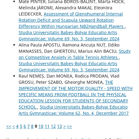
Máté PINTÉR, Iuliana BOROS-BALINT, Márta HOCK,
Melinda JÁROMI, Alexandra MAKAI, Eleonóra
LEIDECKER,
Assessment of Glenohumeral Internal
Rotation Deficit and Scapula Upward Rotation
Differency Within Hungarian NB2Handball Players
,
Studia Universitatis Babeş-Bolyai Educatio Artis
Gymnasticae: Volume 69, No. 3, September 2024
Alina Paula APOSTU, Ramona Ancuța NUȚ, Ildiko
MANASSES, Dan GHERȚOIU, Marius Alin BACIU,
Study
on Competitive Anxiety in Table Tennis Athletes
,
Studia Universitatis Babeş-Bolyai Educatio Artis
Gymnasticae: Volume 69, No. 3, September 2024
Raul NEMEȘ, Dan MONEA, Rodica PRODAN, Vlad
GROSU, Peter SZABO, Gheorghe MONEA,
THE
IMPROVEMENT OF THE MOTOR QUALITY - SPEED WITH
SPECIFIC MEANS FROM FOOTBALL IN THE PHYSICAL
EDUCATION LESSON FOR STUDENTS OF SECONDARY
SCHOOL
,
Studia Universitatis Babeş-Bolyai Educatio
Artis Gymnasticae: Volume 62, No. 4, December 2017
<<
<
4
5
6
7
8
9
10
11
12
13
>
>>