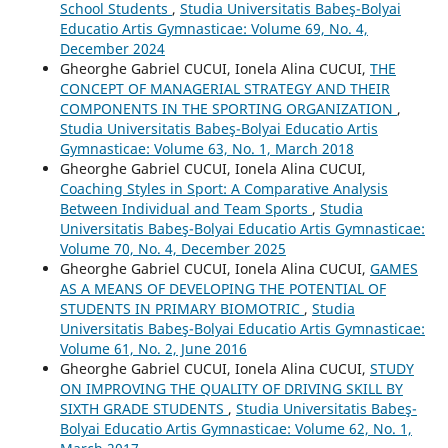
School Students
,
Studia Universitatis Babeş-Bolyai
Educatio Artis Gymnasticae: Volume 69, No. 4,
December 2024
Gheorghe Gabriel CUCUI, Ionela Alina CUCUI,
THE
CONCEPT OF MANAGERIAL STRATEGY AND THEIR
COMPONENTS IN THE SPORTING ORGANIZATION
,
Studia Universitatis Babeş-Bolyai Educatio Artis
Gymnasticae: Volume 63, No. 1, March 2018
Gheorghe Gabriel CUCUI, Ionela Alina CUCUI,
Coaching Styles in Sport: A Comparative Analysis
Between Individual and Team Sports
,
Studia
Universitatis Babeş-Bolyai Educatio Artis Gymnasticae:
Volume 70, No. 4, December 2025
Gheorghe Gabriel CUCUI, Ionela Alina CUCUI,
GAMES
AS A MEANS OF DEVELOPING THE POTENTIAL OF
STUDENTS IN PRIMARY BIOMOTRIC
,
Studia
Universitatis Babeş-Bolyai Educatio Artis Gymnasticae:
Volume 61, No. 2, June 2016
Gheorghe Gabriel CUCUI, Ionela Alina CUCUI,
STUDY
ON IMPROVING THE QUALITY OF DRIVING SKILL BY
SIXTH GRADE STUDENTS
,
Studia Universitatis Babeş-
Bolyai Educatio Artis Gymnasticae: Volume 62, No. 1,