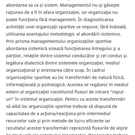
abordarea sa ca și sistem. Managementul nu-şi găseşte
raţiunea de a fi în afara organizaţiei, iar organizaţia nu
poate funcţiona fără management. În diagnosticarea
activităţii unei organizaţii sportive se impune, fără îndoială,
utilizarea avantajului metodologic al abordării sistemice.
Prin prisma managementului organizaţiilor sportive
abordarea sistemică vizează funcţionarea întregului şi a
părţilor, relaţiile dintre sistemul conducător şi cel condus şi
legătura dialectică dintre sistemele organizaţiei, mediul
organizaţional şi orientarea către scop. În cadrul
organizaţiilor sportive au loc transformări de natură fizică,
informaţională şi psihologică. Acestea se regăsesc în mediul
extern al organizaţiei constituind fluxuri de intrare “input-
uri” în sistemul organizaţiei. Pentru ca aceste transformări
să aibă loc organizaţiile sportive trebuie să dispună de
capacitatea de a acţiona/reacţiona prin intermediul
resurselor sale şi prin metode de lucru eficiente iar
rezultatul acestor transformări reprezintă fluxurile de ieşire