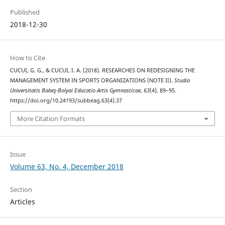
Published
2018-12-30
How to Cite
CUCUI, G. G., & CUCUI, I. A. (2018). RESEARCHES ON REDESIGNING THE
MANAGEMENT SYSTEM IN SPORTS ORGANIZATIONS (NOTE II).
Studia
Universitatis Babeş-Bolyai Educatio Artis Gymnasticae
,
63
(4), 89–95.
https://doi.org/10.24193/subbeag.63(4).37
More Citation Formats
Issue
Volume 63, No. 4, December 2018
Section
Articles