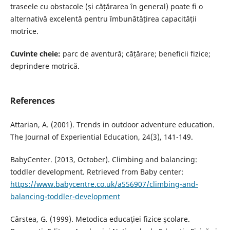
traseele cu obstacole (și cățărarea în general) poate fi o
alternativă excelentă pentru îmbunătățirea capacității
motrice.
Cuvinte cheie:
parc de aventură; cățărare; beneficii fizice;
deprindere motrică.
References
Attarian, A. (2001). Trends in outdoor adventure education.
The Journal of Experiential Education, 24(3), 141-149.
BabyCenter. (2013, October). Climbing and balancing:
toddler development. Retrieved from Baby center:
https://www.babycentre.co.uk/a556907/climbing-and-
balancing-toddler-development
Cârstea, G. (1999). Metodica educaţiei fizice şcolare.