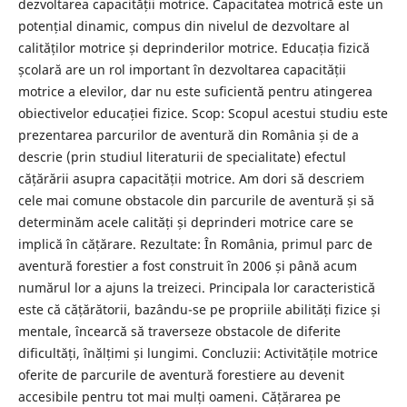
dezvoltarea capacității motrice. Capacitatea motrică este un
potențial dinamic, compus din nivelul de dezvoltare al
calităților motrice și deprinderilor motrice. Educația fizică
școlară are un rol important în dezvoltarea capacității
motrice a elevilor, dar nu este suficientă pentru atingerea
obiectivelor educației fizice. Scop: Scopul acestui studiu este
prezentarea parcurilor de aventură din România și de a
descrie (prin studiul literaturii de specialitate) efectul
cățărării asupra capacității motrice. Am dori să descriem
cele mai comune obstacole din parcurile de aventură și să
determinăm acele calități și deprinderi motrice care se
implică în cățărare. Rezultate: În România, primul parc de
aventură forestier a fost construit în 2006 și până acum
numărul lor a ajuns la treizeci. Principala lor caracteristică
este că cățărătorii, bazându-se pe propriile abilități fizice și
mentale, încearcă să traverseze obstacole de diferite
dificultăți, înălțimi și lungimi. Concluzii: Activitățile motrice
oferite de parcurile de aventură forestiere au devenit
accesibile pentru tot mai mulți oameni. Cățărarea pe