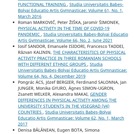
FUNCTIONAL TRAINING
,
Studia Universitatis Babeş-
Bolyai Educatio Artis Gymnasticae: Volume 61, No. 1,
March 2016
Roman MARKOVIČ, Peter ŽIŠKA, Jaromír ŠIMONEK,
PHYSICAL ACTIVITY IN THE TIME OF COVID-19
PANDEMIC
,
Studia Universitatis Babeş-Bolyai Educatio
Artis Gymnasticae: Volume 66, No. 2, June 2021
Iosif SANDOR, Emanuele ISIDORI, Francesco TADDEI,
Răzvan KALININ,
THE CHARACTERISTICS OF PHYSICAL
ACTIVITY PRACTICE IN THREE ROMANIAN SCHOOLS
WITH DIFFERENT ETHNIC GROUPS
,
Studia
Universitatis Babeş-Bolyai Educatio Artis Gymnasticae:
Volume 64, No. 4, December 2019
Pongrác ÁCS, Józef BERGIER, Ferdinand SALONNA, Jan
JUNGER, Monika GYURO, Ágnes SIMON-UGRON,
Zsanett WELKER, Alexandra MAKAI,
GENDER
DIFFERENCES IN PHYSICAL ACTIVITY AMONG THE
UNIVERSITY STUDENTS IN THE VISEGRAD (V4)
COUNTRIES
,
Studia Universitatis Babeş-Bolyai
Educatio Artis Gymnasticae: Volume 62, No. 1, March
2017
Denisa BĂLĂNEAN, Eugen BOTA, Simona