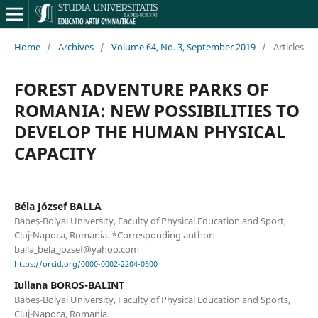
Home
/
Archives
/
Volume 64, No. 3, September 2019
/
Articles
FOREST ADVENTURE PARKS OF
ROMANIA: NEW POSSIBILITIES TO
DEVELOP THE HUMAN PHYSICAL
CAPACITY
Béla József BALLA
Babeş-Bolyai University, Faculty of Physical Education and Sport,
Cluj-Napoca, Romania. *Corresponding author:
balla_bela_jozsef@yahoo.com
https://orcid.org/0000-0002-2204-0500
Iuliana BOROS-BALINT
Babeş-Bolyai University, Faculty of Physical Education and Sports,
Cluj-Napoca, Romania.