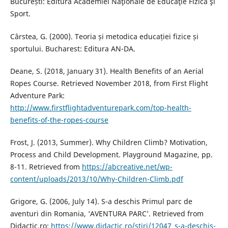
București: Editura Academiei Naţionale de Educaţie Fizică şi
Sport.
Cârstea, G. (2000). Teoria și metodica educației fizice și
sportului. Bucharest: Editura AN-DA.
Deane, S. (2018, January 31). Health Benefits of an Aerial
Ropes Course. Retrieved November 2018, from First Flight
Adventure Park:
http://www.firstflightadventurepark.com/top-health-
benefits-of-the-ropes-course
Frost, J. (2013, Summer). Why Children Climb? Motivation,
Process and Child Development. Playground Magazine, pp.
8-11. Retrieved from
https://abcreative.net/wp-
content/uploads/2013/10/Why-Children-Climb.pdf
Grigore, G. (2006, July 14). S-a deschis Primul parc de
aventuri din Romania, ‘AVENTURA PARC’. Retrieved from
Didactic.ro:
https://www.didactic.ro/stiri/12047_s-a-deschis-