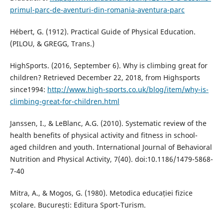
primul-parc-de-aventuri-din-romania-aventura-parc
Hébert, G. (1912). Practical Guide of Physical Education.
(PILOU, & GREGG, Trans.)
HighSports. (2016, September 6). Why is climbing great for
children? Retrieved December 22, 2018, from Highsports
since1994:
http://www.high-sports.co.uk/blog/item/why-is-
climbing-great-for-children.html
Janssen, I., & LeBlanc, A.G. (2010). Systematic review of the
health benefits of physical activity and fitness in school-
aged children and youth. International Journal of Behavioral
Nutrition and Physical Activity, 7(40). doi:10.1186/1479-5868-
7-40
Mitra, A., & Mogos, G. (1980). Metodica educației fizice
școlare. București: Editura Sport-Turism.