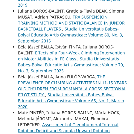
2019
Iuliana BOROS-BALINT, Graţiela-Flavia DEAK, Simona
MUȘAT, Adrian PĂTRAȘCU,
TRX SUSPENSION
TRAINING METHOD AND STATIC BALANCE IN JUNIOR
BASKETBALL PLAYERS
,
Studia Universitatis Babeş-
Bolyai Educatio Artis Gymnasticae: Volume 60, No. 3,
September 2015
Béla József BALLA, István FINTA, Iuliana BOROS-
BALINT,
Effects of a Four-Week Climbing Intervention
on Motor Abilities in PE Class
,
Studia Universitatis
Babeş-Bolyai Educatio Artis Gymnasticae: Volume 70,
No. 3, September 2025
Béla József BALLA, Anna FÜLÖP-VARGA,
THE
PREVALENCE OF CLIMBING ACTIVITIES IN 11-15 YEARS
OLD CHILDREN FROM ROMANIA. A CROSS SECTIONAL
PILOT STUDY
,
Studia Universitatis Babeş-Bolyai
Educatio Artis Gymnasticae: Volume 65, No. 1, March
2020
Máté PINTÉR, Iuliana BOROS-BALINT, Márta HOCK,
Melinda JÁROMI, Alexandra MAKAI, Eleonóra
LEIDECKER,
Assessment of Glenohumeral Internal
Rotation Deficit and Scapula Upward Rotation