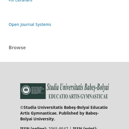
For Librarians
Open Journal Systems
Browse
©Studia Universitatis Babeş-Bolyai Educatio
Artis Gymnasticae. Published by Babeș-
Bolyai University.
ISSN (online):
2065-9547 |
ISSN (print):