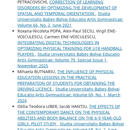
PETRACOVSCHI,
CORRECTION OF LEARNING
DISORDERS BY OPTIMIZING THE DEVELOPMENT OF
SPATIAL AND TEMPORAL ORIENTATION
,
Studia
Universitatis Babeş-Bolyai Educatio Artis Gymnasticae:
Volume 66, No. 2, June 2021
Roxana-Nicoleta POPA, Alex-Paul SECIU, Virgil ENE-
VOICULESCU, Carmen ENE-VOICULESCU,
INTEGRATING DIGITAL TECHNOLOGIES IN
OPTIMIZING PHYSICAL TRAINING FOR U18 HANDBALL
PLAYERS
,
Studia Universitatis Babeş-Bolyai Educatio
Artis Gymnasticae: Volume 70, Special Issue 1,
November 2025
Mihaela BUTNARIU,
THE INFLUENCE OF PHYSICAL
EDUCATION LESSONS IN THE PRACTICAL
PREPARATION OF STUDENTS FOR OBTAINING THE
DRIVING LICENCE
,
Studia Universitatis Babeş-Bolyai
Educatio Artis Gymnasticae: Volume 69, No. 1, March
2024
Otilia Teodora LIBER, Iacob HANȚIU,
THE EFFECTS OF
THE CONTEMPORARY DANCE ON THE PHYSICAL
ABILITIES AND BODY BALANCE ON THE 6-9 YEAR-OLD
GIRLS: PILOT STUDY
,
Studia Universitatis Babeş-Bolyai
Educatio Artis Gymnasticae: Volume 68, No. 2, June