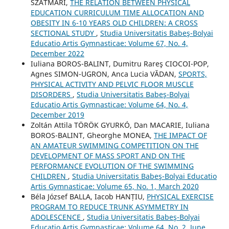
SZATMÁRI,
THE RELATION BETWEEN PHYSICAL
EDUCATION CURRICULUM TIME ALLOCATION AND
OBESITY IN 6-10 YEARS OLD CHILDREN: A CROSS
SECTIONAL STUDY
,
Studia Universitatis Babeş-Bolyai
Educatio Artis Gymnasticae: Volume 67, No. 4,
December 2022
Iuliana BOROS-BALINT, Dumitru Rareş CIOCOI-POP,
Agnes SIMON-UGRON, Anca Lucia VĂDAN,
SPORTS,
PHYSICAL ACTIVITY AND PELVIC FLOOR MUSCLE
DISORDERS
,
Studia Universitatis Babeş-Bolyai
Educatio Artis Gymnasticae: Volume 64, No. 4,
December 2019
Zoltán Attila TÖRÖK GYURKÓ, Dan MACARIE, Iuliana
BOROS-BALINT, Gheorghe MONEA,
THE IMPACT OF
AN AMATEUR SWIMMING COMPETITION ON THE
DEVELOPMENT OF MASS SPORT AND ON THE
PERFORMANCE EVOLUTION OF THE SWIMMING
CHILDREN
,
Studia Universitatis Babeş-Bolyai Educatio
Artis Gymnasticae: Volume 65, No. 1, March 2020
Béla József BALLA, Iacob HANȚIU,
PHYSICAL EXERCISE
PROGRAM TO REDUCE TRUNK ASYMMETRY IN
ADOLESCENCE
,
Studia Universitatis Babeş-Bolyai
Educatio Artis Gymnasticae: Volume 64, No. 2, June