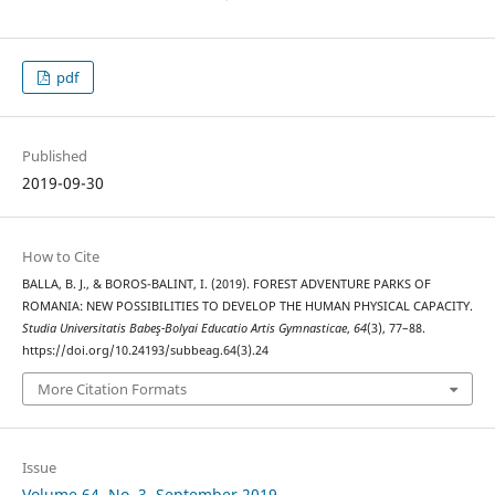
pdf
Published
2019-09-30
How to Cite
BALLA, B. J., & BOROS-BALINT, I. (2019). FOREST ADVENTURE PARKS OF
ROMANIA: NEW POSSIBILITIES TO DEVELOP THE HUMAN PHYSICAL CAPACITY.
Studia Universitatis Babeş-Bolyai Educatio Artis Gymnasticae
,
64
(3), 77–88.
https://doi.org/10.24193/subbeag.64(3).24
More Citation Formats
Issue
Volume 64, No. 3, September 2019