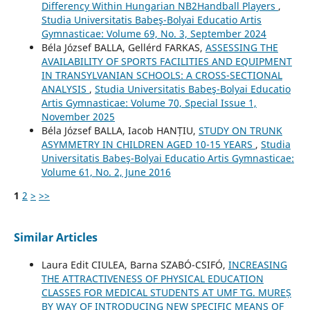
Differency Within Hungarian NB2Handball Players
,
Studia Universitatis Babeş-Bolyai Educatio Artis
Gymnasticae: Volume 69, No. 3, September 2024
Béla József BALLA, Gellérd FARKAS,
ASSESSING THE
AVAILABILITY OF SPORTS FACILITIES AND EQUIPMENT
IN TRANSYLVANIAN SCHOOLS: A CROSS-SECTIONAL
ANALYSIS
,
Studia Universitatis Babeş-Bolyai Educatio
Artis Gymnasticae: Volume 70, Special Issue 1,
November 2025
Béla József BALLA, Iacob HANȚIU,
STUDY ON TRUNK
ASYMMETRY IN CHILDREN AGED 10-15 YEARS
,
Studia
Universitatis Babeş-Bolyai Educatio Artis Gymnasticae:
Volume 61, No. 2, June 2016
1
2
>
>>
Similar Articles
Laura Edit CIULEA, Barna SZABÓ-CSIFÓ,
INCREASING
THE ATTRACTIVENESS OF PHYSICAL EDUCATION
CLASSES FOR MEDICAL STUDENTS AT UMF TG. MUREȘ
BY WAY OF INTRODUCING NEW SPECIFIC MEANS OF