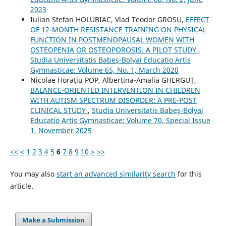
2023
Iulian Ștefan HOLUBIAC, Vlad Teodor GROSU,
EFFECT
OF 12-MONTH RESISTANCE TRAINING ON PHYSICAL
FUNCTION IN POSTMENOPAUSAL WOMEN WITH
OSTEOPENIA OR OSTEOPOROSIS: A PILOT STUDY
,
Studia Universitatis Babeş-Bolyai Educatio Artis
Gymnasticae: Volume 65, No. 1, March 2020
Nicolae Horațiu POP, Albertina-Amalia GHERGUȚ,
BALANCE-ORIENTED INTERVENTION IN CHILDREN
WITH AUTISM SPECTRUM DISORDER: A PRE-POST
CLINICAL STUDY
,
Studia Universitatis Babeş-Bolyai
Educatio Artis Gymnasticae: Volume 70, Special Issue
1, November 2025
<<
<
1
2
3
4
5
6
7
8
9
10
>
>>
You may also
start an advanced similarity search
for this
article.
Make a Submission