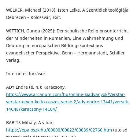
WELKER, Michael (2018): Isten Lelke. A Szentlélek teológiája.
Debrecen – Kolozsvár, Exit.
WITTICH, Gunda (2025): Der schulische Religionsunterricht
der Minderheiten in Rumänien. Eine Wahrnehmung und
Deutung im europäischen Bildungskontext aus
evangelischer Perspektive. Bonn – Hermannstadt, Schiller
Verlag.
Internetes források
ADY Endre (é. n.): Karácsony.
https://www.arcanum.com/hu/online-kiadvanyok/Verstar-
verstar-otven-kolto-osszes-verse-2/ady-endre-13441/versek-
14C48/karacsony-14C64/
BABITS Mihály: A vihar,
https://epa.oszk.hu/00000/00022/00089/02766.htm
(utolsó