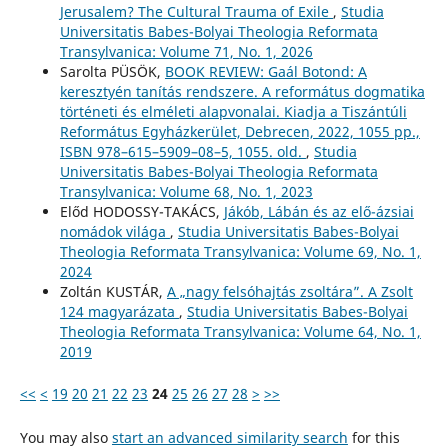
Jerusalem? The Cultural Trauma of Exile
,
Studia
Universitatis Babes-Bolyai Theologia Reformata
Transylvanica: Volume 71, No. 1, 2026
Sarolta PÜSÖK,
BOOK REVIEW: Gaál Botond: A
keresztyén tanítás rendszere. A református dogmatika
történeti és elméleti alapvonalai. Kiadja a Tiszántúli
Református Egyházkerület, Debrecen, 2022, 1055 pp.,
ISBN 978–615–5909–08–5, 1055. old.
,
Studia
Universitatis Babes-Bolyai Theologia Reformata
Transylvanica: Volume 68, No. 1, 2023
Előd HODOSSY-TAKÁCS,
Jákób, Lábán és az elő-ázsiai
nomádok világa
,
Studia Universitatis Babes-Bolyai
Theologia Reformata Transylvanica: Volume 69, No. 1,
2024
Zoltán KUSTÁR,
A „nagy felsóhajtás zsoltára”. A Zsolt
124 magyarázata
,
Studia Universitatis Babes-Bolyai
Theologia Reformata Transylvanica: Volume 64, No. 1,
2019
<<
<
19
20
21
22
23
24
25
26
27
28
>
>>
You may also
start an advanced similarity search
for this