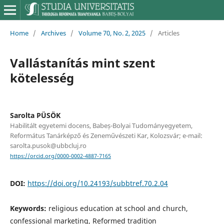
Home
/
Archives
/
Volume 70, No. 2, 2025
/
Articles
Vallástanítás mint szent
kötelesség
Sarolta PÜSÖK
Habilitált egyetemi docens, Babeș-Bolyai Tudományegyetem,
Református Tanárképző és Zeneművészeti Kar, Kolozsvár; e-mail:
sarolta.pusok@ubbcluj.ro
https://orcid.org/0000-0002-4887-7165
DOI:
https://doi.org/10.24193/subbtref.70.2.04
Keywords:
religious education at school and church,
confessional marketing, Reformed tradition