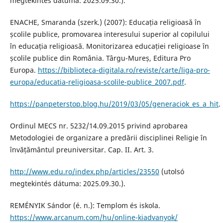
megtekintés dátuma: 2025.09.30.).
ENACHE, Smaranda (szerk.) (2007): Educația religioasă în
școlile publice, promovarea interesului superior al copilului
în educația religioasă. Monitorizarea educației religioase în
școlile publice din România. Târgu-Mureș, Editura Pro
Europa.
https://biblioteca-digitala.ro/reviste/carte/liga-pro-
europa/educatia-religioasa-scolile-publice_2007.pdf
.
https://panpeterstop.blog.hu/2019/03/05/generaciok_es_a_hit
.
Ordinul MECS nr. 5232/14.09.2015 privind aprobarea
Metodologiei de organizare a predării disciplinei Religie în
învățământul preuniversitar. Cap. II. Art. 3.
http://www.edu.ro/index.php/articles/23550
(utolsó
megtekintés dátuma: 2025.09.30.).
REMÉNYIK Sándor (é. n.): Templom és iskola.
https://www.arcanum.com/hu/online-kiadvanyok/