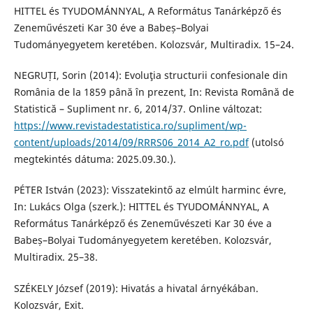
HITTEL és TYUDOMÁNNYAL, A Református Tanárképző és
Zeneművészeti Kar 30 éve a Babeș–Bolyai
Tudományegyetem keretében. Kolozsvár, Multiradix. 15–24.
NEGRUȚI, Sorin (2014): Evoluţia structurii confesionale din
România de la 1859 până în prezent, In: Revista Română de
Statistică – Supliment nr. 6, 2014/37. Online változat:
https://www.revistadestatistica.ro/supliment/wp-
content/uploads/2014/09/RRRS06_2014_A2_ro.pdf
(utolsó
megtekintés dátuma: 2025.09.30.).
PÉTER István (2023): Visszatekintő az elmúlt harminc évre,
In: Lukács Olga (szerk.): HITTEL és TYUDOMÁNNYAL, A
Református Tanárképző és Zeneművészeti Kar 30 éve a
Babeș–Bolyai Tudományegyetem keretében. Kolozsvár,
Multiradix. 25–38.
SZÉKELY József (2019): Hivatás a hivatal árnyékában.
Kolozsvár, Exit.