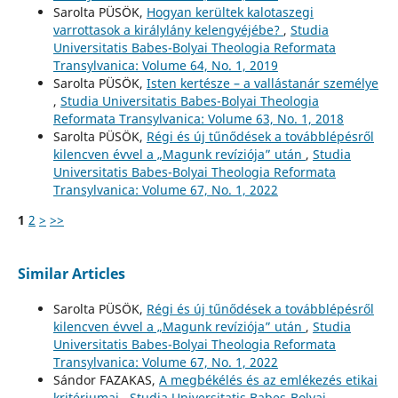
Sarolta PÜSÖK,
Hogyan kerültek kalotaszegi
varrottasok a királylány kelengyéjébe?
,
Studia
Universitatis Babes-Bolyai Theologia Reformata
Transylvanica: Volume 64, No. 1, 2019
Sarolta PÜSÖK,
Isten kertésze – a vallástanár személye
,
Studia Universitatis Babes-Bolyai Theologia
Reformata Transylvanica: Volume 63, No. 1, 2018
Sarolta PÜSÖK,
Régi és új tűnődések a továbblépésről
kilencven évvel a „Magunk revíziója” után
,
Studia
Universitatis Babes-Bolyai Theologia Reformata
Transylvanica: Volume 67, No. 1, 2022
1
2
>
>>
Similar Articles
Sarolta PÜSÖK,
Régi és új tűnődések a továbblépésről
kilencven évvel a „Magunk revíziója” után
,
Studia
Universitatis Babes-Bolyai Theologia Reformata
Transylvanica: Volume 67, No. 1, 2022
Sándor FAZAKAS,
A megbékélés és az emlékezés etikai
kritériumai
,
Studia Universitatis Babes-Bolyai