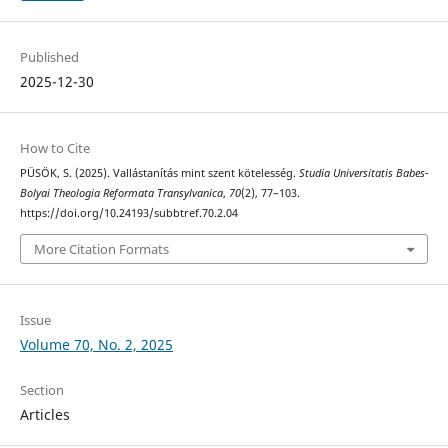
Published
2025-12-30
How to Cite
PÜSÖK, S. (2025). Vallástanítás mint szent kötelesség.
Studia Universitatis Babes-
Bolyai Theologia Reformata Transylvanica
,
70
(2), 77–103.
https://doi.org/10.24193/subbtref.70.2.04
More Citation Formats
Issue
Volume 70, No. 2, 2025
Section
Articles