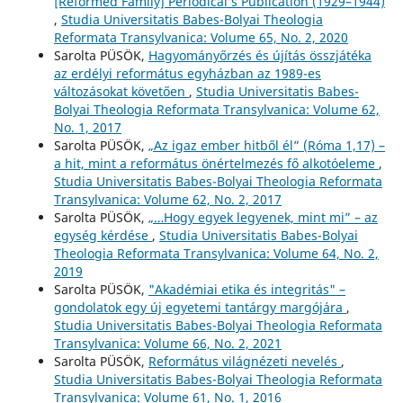
[Reformed Family] Periodical’s Publication (1929–1944)
,
Studia Universitatis Babes-Bolyai Theologia
Reformata Transylvanica: Volume 65, No. 2, 2020
Sarolta PÜSÖK,
Hagyományőrzés és újítás összjátéka
az erdélyi református egyházban az 1989-es
változásokat követően
,
Studia Universitatis Babes-
Bolyai Theologia Reformata Transylvanica: Volume 62,
No. 1, 2017
Sarolta PÜSÖK,
„Az igaz ember hitből él” (Róma 1,17) –
a hit, mint a református önértelmezés fő alkotóeleme
,
Studia Universitatis Babes-Bolyai Theologia Reformata
Transylvanica: Volume 62, No. 2, 2017
Sarolta PÜSÖK,
„…Hogy egyek legyenek, mint mi” – az
egység kérdése
,
Studia Universitatis Babes-Bolyai
Theologia Reformata Transylvanica: Volume 64, No. 2,
2019
Sarolta PÜSÖK,
"Akadémiai etika és integritás" –
gondolatok egy új egyetemi tantárgy margójára
,
Studia Universitatis Babes-Bolyai Theologia Reformata
Transylvanica: Volume 66, No. 2, 2021
Sarolta PÜSÖK,
Református világnézeti nevelés
,
Studia Universitatis Babes-Bolyai Theologia Reformata
Transylvanica: Volume 61, No. 1, 2016