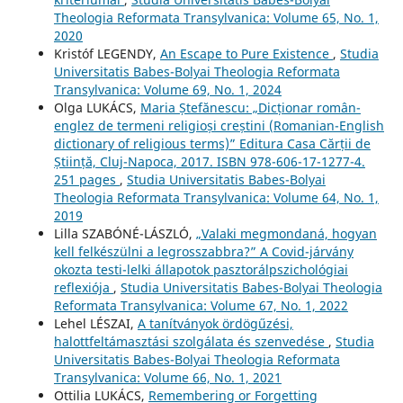
Theologia Reformata Transylvanica: Volume 65, No. 1,
2020
Kristóf LEGENDY,
An Escape to Pure Existence
,
Studia
Universitatis Babes-Bolyai Theologia Reformata
Transylvanica: Volume 69, No. 1, 2024
Olga LUKÁCS,
Maria Ștefănescu: „Dicționar român-
englez de termeni religioși creștini (Romanian-English
dictionary of religious terms)” Editura Casa Cărții de
Știință, Cluj-Napoca, 2017. ISBN 978-606-17-1277-4.
251 pages
,
Studia Universitatis Babes-Bolyai
Theologia Reformata Transylvanica: Volume 64, No. 1,
2019
Lilla SZABÓNÉ-LÁSZLÓ,
„Valaki megmondaná, hogyan
kell felkészülni a legrosszabbra?” A Covid-járvány
okozta testi-lelki állapotok pasztorálpszichológiai
reflexiója
,
Studia Universitatis Babes-Bolyai Theologia
Reformata Transylvanica: Volume 67, No. 1, 2022
Lehel LÉSZAI,
A tanítványok ördögűzési,
halottfeltámasztási szolgálata és szenvedése
,
Studia
Universitatis Babes-Bolyai Theologia Reformata
Transylvanica: Volume 66, No. 1, 2021
Ottilia LUKÁCS,
Remembering or Forgetting