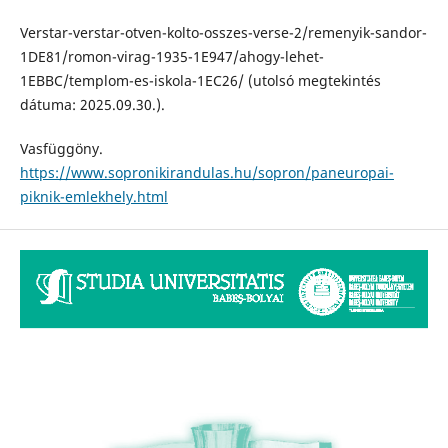
Verstar-verstar-otven-kolto-osszes-verse-2/remenyik-sandor-
1DE81/romon-virag-1935-1E947/ahogy-lehet-
1EBBC/templom-es-iskola-1EC26/ (utolsó megtekintés
dátuma: 2025.09.30.).
Vasfüggöny.
https://www.sopronikirandulas.hu/sopron/paneuropai-
piknik-emlekhely.html