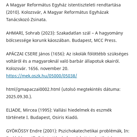
A Magyar Református Egyház istentiszteleti rendtartása
(2010). Kolozsvár, A Magyar Református Egyházak
Tanácskozó Zsinata.
AHMARI, Sohrab (2023): Szakadatlan szál – A hagyomány
bölcsessége korunk káoszában. Budapest, MCC Press.
APÁCZAI CSERE János (1656): Az iskolák fölöttébb szükséges
voltáról és a magyaroknál való barbár állapotuk okairól.
Kolozsvár. 1656. november 20.
https://mek.oszk.hu/05000/05038/
html/gmapaczai0002.html (utolsó megtekintés dátuma:
2025.09.30.).
ELIADE, Mircea (1995): Vallási hiedelmek és eszmék
története I. Budapest, Osiris Kiadó.
GYÖKÖSSY Endre (2001): Pszichokatechetikai problémák, In: