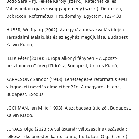
Bodó Sára – ifj. Fekete Károly (szerk.): Katechetikai és
Valláspedagógiai szöveggyűjtemény (szerk.): Debrecen,
Debreceni Református Hittudományi Egyetem. 122–133.
HUBER, Wolfgang (2002): Az egyház korszakváltás idején –
Társadalmi átalakulás és az egyház megújulása, Budapest,
Kálvin Kiadó.
ILLIK Péter (2018): Európa alkonyi fényben – A „poszt-
posztmodern” öreg földrész. Budapest, Unicus Kiadó.
KARÁCSONY Sándor (1943): Lehetséges-e református elvű
világnézeti nevelés elméletben? In: A magyarok Istene.
Budapest, Exodus.
LOCHMAN, Jan Milic (1993): A szabadság útjelzői. Budapest,
Kálvin Kiadó.
LUKÁCS Olga (2023): A vallástanár változásainak századai:
lelkész–iskolamester–kántortanító, In: Lukács Olga (szerk.):