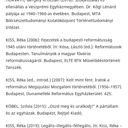
ellenállás a Veszprémi Egyházmegyében. Dr. Kőgl Lénárd
pályája az 1940–1960-as években. Budapest, MTA
Bölcsészettudományi Kutatóközpont Történettudományi
Intézet.
KISS, Réka (2006): Fejezetek a budapesti reformátusság
1945 utáni történetéből. In: Kósa, László (ed.): Reformátusok
Budapesten. Tanulmányok a magyar főváros
reformátusságáról. Budapest, ELTE BTK Művelődéstörténeti
Tanszék.
KISS, Réka (ed., introd.) (2007): Kelt mint fent. Iratok a
református Megújulási Mozgalom történetéből. (1956–1957).
Budapest, Dunamelléki Református Egyházkerület. 425.
KÖBEL, Szilvia (2015): „Oszd meg és uralkodj!” A pártállam
és az egyházak. Budapest, Rejtjel Kiadó.
KISS, Réka (2019): Legális–illegális–féllegális. In: Kiss, Réka –