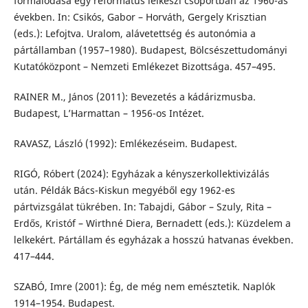
formálódasa egy református lelkészi csoportban az 1960-as
években. In: Csikós, Gabor – Horváth, Gergely Krisztian
(eds.): Lefojtva. Uralom, alávetettség és autonómia a
pártállamban (1957–1980). Budapest, Bölcsészettudományi
Kutatóközpont – Nemzeti Emlékezet Bizottsága. 457–495.
RAINER M., János (2011): Bevezetés a kádárizmusba.
Budapest, L’Harmattan – 1956-os Intézet.
RAVASZ, László (1992): Emlékezéseim. Budapest.
RIGÓ, Róbert (2024): Egyházak a kényszerkollektivizálás
után. Példák Bács-Kiskun megyéből egy 1962-es
pártvizsgálat tükrében. In: Tabajdi, Gábor – Szuly, Rita –
Erdős, Kristóf – Wirthné Diera, Bernadett (eds.): Küzdelem a
lelkekért. Pártállam és egyházak a hosszú hatvanas években.
417–444.
SZABÓ, Imre (2001): Ég, de még nem emésztetik. Naplók
1914–1954. Budapest.