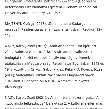
Hungarian Protestants. Debrecen– Gwangju (Debreceni
Református Hittudományi Egyetem – Honam Theological
University and Seminary. 243–257.
MAJTÉNYI, György (2015): „De elmehet a Kádár Jani a
picsába!” Reziliencia az államszocializmusban. Replika. 95–
112.
NAGY, Károly Zsolt (2017): „Amit az evangelium igér, azt
váltsa valóra a demokróácia.” A társadalmi változások
teológiai reflexiói és a belső nyilvánosság nyelvének
átalakulása a Magyarországi Református Egyházban 1945 és
1948 között. In: Csikós, Gábor – Kiss, Réka – O. Kovacs, József
(eds.): Váltóállítás. Diktatúrák a vidéki Magyarországon
1945-ben. Budapest, MTA BTK – Nemzeti Emlékezet
Bizottsága.
NAGY, Károly Zsolt (2021): „Valami félelem szorongat…” A
„szocialista lelkésztípus” kialakítása 2. A kulturális ellenállás