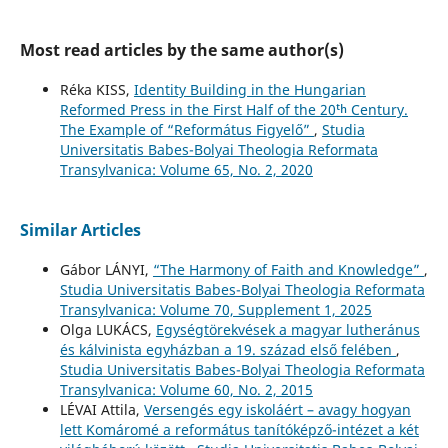
Most read articles by the same author(s)
Réka KISS,
Identity Building in the Hungarian
Reformed Press in the First Half of the 20ᵗʰ Century.
The Example of “Református Figyelő”
,
Studia
Universitatis Babes-Bolyai Theologia Reformata
Transylvanica: Volume 65, No. 2, 2020
Similar Articles
Gábor LÁNYI,
“The Harmony of Faith and Knowledge”
,
Studia Universitatis Babes-Bolyai Theologia Reformata
Transylvanica: Volume 70, Supplement 1, 2025
Olga LUKÁCS,
Egységtörekvések a magyar lutheránus
és kálvinista egyházban a 19. század első felében
,
Studia Universitatis Babes-Bolyai Theologia Reformata
Transylvanica: Volume 60, No. 2, 2015
LÉVAI Attila,
Versengés egy iskoláért – avagy hogyan
lett Komáromé a református tanítóképző-intézet a két