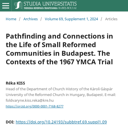
Home
/
Archives
/
Volume 69, Supplement 1, 2024
/
Articles
Pathfinding and Connections in
the Life of Small Reformed
Communities in Budapest. The
Contexts of the 1967 YMCA Trial
Réka KISS
Head of the Department of Church History of the Károli Gáspár
University of the Reformed Church in Hungary, Budapest. E-mail:
foldvaryne.kiss.reka@kre.hu
https://orcid.org/0000-0001-7168-8277
DOI:
https://doi.org/10.24193/subbtref.69.suppl1.09