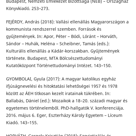
Budapest, Nemzeti Emlékezet Bizottsága (NEB) – Országház
Könyvkiadó. 253–273.
FEJÉRDY, András (2018): Vallási ellenállás Magyarországon a
kommunista rendszerrel szemben. Források és
gyűjtemények. In: Apor, Péter – Bódi, Lóránt – Horváth,
Sándor – Huhák, Heléna – Scheibner, Tamás (eds.):
Kulturális ellenállás a Kádár-korszakban. Gyűjtemények
története. Budapest, MTA Bölcsészettudományi
Kutatóközpont Történettudományi Intézet. 143–150.
GYOMBOLAI, Gyula (2017): A magyar katolikus egyház
ifjúságnevelési és hitoktatási lehetőségei 1957 és 1978
között az ÁEH titkosan kezelt iratainak tükrében. In:
Ballabás, Dániel (ed.): Mozaikok a 18–20. századi magyar és
egyetemes történelemből. PhD-hallgatók V. konferenciája.
2016. május 6. Eger, Eszterházy Károly Egyetem – Líceum
Kiadó. 143–155.
HORVÁTH, Gergely Krisztián (2018): Szovjetizálás és