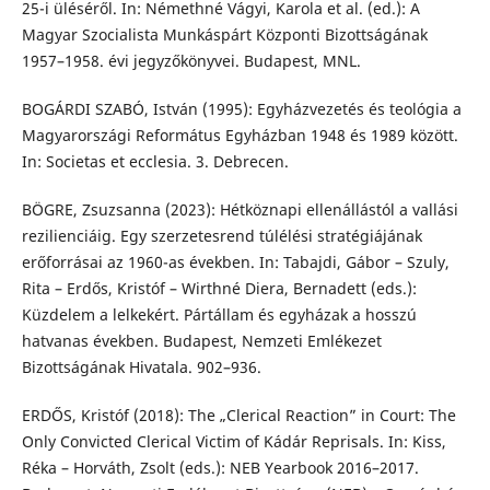
25-i üléséről. In: Némethné Vágyi, Karola et al. (ed.): A
Magyar Szocialista Munkáspárt Központi Bizottságának
1957–1958. évi jegyzőkönyvei. Budapest, MNL.
BOGÁRDI SZABÓ, István (1995): Egyházvezetés és teológia a
Magyarországi Református Egyházban 1948 és 1989 között.
In: Societas et ecclesia. 3. Debrecen.
BÖGRE, Zsuzsanna (2023): Hétköznapi ellenállástól a vallási
rezilienciáig. Egy szerzetesrend túlélési stratégiájának
erőforrásai az 1960-as években. In: Tabajdi, Gábor – Szuly,
Rita – Erdős, Kristóf – Wirthné Diera, Bernadett (eds.):
Küzdelem a lelkekért. Pártállam és egyházak a hosszú
hatvanas években. Budapest, Nemzeti Emlékezet
Bizottságának Hivatala. 902–936.
ERDŐS, Kristóf (2018): The „Clerical Reaction” in Court: The
Only Convicted Clerical Victim of Kádár Reprisals. In: Kiss,
Réka – Horváth, Zsolt (eds.): NEB Yearbook 2016–2017.