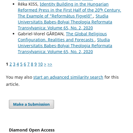
Réka KISS,
Identity Building in the Hungarian
Reformed Press in the First Half of the 20ᵗʰ Century.
The Example of “Református Figyelő”
,
Studia
Universitatis Babes-Bolyai Theologia Reformata
Transylvanica: Volume 65, No. 2, 2020
Gabriel-Viorel GÂRDAN,
The Global Religious
Configuration. Realities and Forecasts
,
Studia
Universitatis Babes-Bolyai Theologia Reformata
Transylvanica: Volume 65, No. 2, 2020
1
2
3
4
5
6
7
8
9
10
>
>>
You may also
start an advanced similarity search
for this
article.
Make a Submission
Diamond Open Access