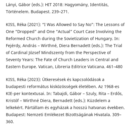
Lányi, Gábor (eds.): HIT 2018: Hagyomány, Identitás,
Történelem. Budapest. 239–271.
KISS, Réka (2021): “I Was Allowed to Say No”: The Lessons of
One “Dropped” and One “Actual” Court Case Involving the
Reformed Church during the Sovietization of Hungary. In:
Fejérdy, András – Wirthné, Diera Bernadett (eds.): The Trial
of Cardinal József Mindszenty from the Perspective of
Seventy Years: The Fate of Church Leaders in Central and
Eastern Europe. Vatican, Libreria Editrice Vaticana. 461–480
KISS, Réka (2023): Útkeresések és kapcsolódások a
budapesti református kisközösségek életében. Az 1968-es
KIE-per kontextusai. In: Tabajdi, Gábor – Szuly, Rita – Erdős,
Kristóf – Wirthné Diera, Bernadett (eds.): Küzdelem a
lelkekért. Pártállam és egyházak a hosszú hatvanas években.
Budapest: Nemzeti Emlékezet Bizottságának Hivatala. 309–
360.