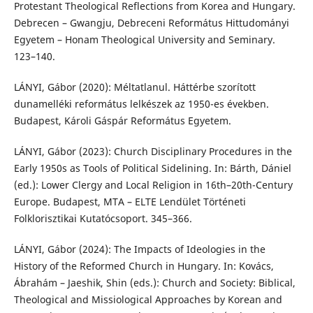
Protestant Theological Reflections from Korea and Hungary.
Debrecen – Gwangju, Debreceni Református Hittudományi
Egyetem – Honam Theological University and Seminary.
123–140.
LÁNYI, Gábor (2020): Méltatlanul. Háttérbe szorított
dunamelléki református lelkészek az 1950-es években.
Budapest, Károli Gáspár Református Egyetem.
LÁNYI, Gábor (2023): Church Disciplinary Procedures in the
Early 1950s as Tools of Political Sidelining. In: Bárth, Dániel
(ed.): Lower Clergy and Local Religion in 16th–20th-Century
Europe. Budapest, MTA – ELTE Lendület Történeti
Folklorisztikai Kutatócsoport. 345–366.
LÁNYI, Gábor (2024): The Impacts of Ideologies in the
History of the Reformed Church in Hungary. In: Kovács,
Ábrahám – Jaeshik, Shin (eds.): Church and Society: Biblical,
Theological and Missiological Approaches by Korean and