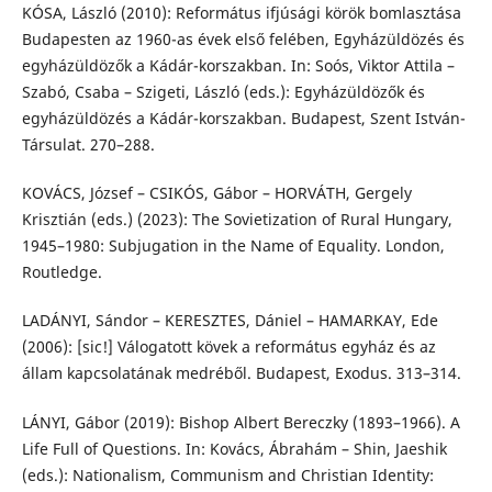
KÓSA, László (2010): Református ifjúsági körök bomlasztása
Budapesten az 1960-as évek első felében, Egyházüldözés és
egyházüldözők a Kádár-korszakban. In: Soós, Viktor Attila –
Szabó, Csaba – Szigeti, László (eds.): Egyházüldözők és
egyházüldözés a Kádár-korszakban. Budapest, Szent István-
Társulat. 270–288.
KOVÁCS, József – CSIKÓS, Gábor – HORVÁTH, Gergely
Krisztián (eds.) (2023): The Sovietization of Rural Hungary,
1945–1980: Subjugation in the Name of Equality. London,
Routledge.
LADÁNYI, Sándor – KERESZTES, Dániel – HAMARKAY, Ede
(2006): [sic!] Válogatott kövek a református egyház és az
állam kapcsolatának medréből. Budapest, Exodus. 313–314.
LÁNYI, Gábor (2019): Bishop Albert Bereczky (1893–1966). A
Life Full of Questions. In: Kovács, Ábrahám – Shin, Jaeshik
(eds.): Nationalism, Communism and Christian Identity: