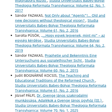
világháború között
,
Studia Universitatis Babes-Bolyai
Theologia Reformata Transylvanica: Volume 62, No. 1,
2017
Sándor FAZAKAS,
Not Only about “Agents”!... Old and
new decisions without theological vision?
,
Studia
Universitatis Babes-Bolyai Theologia Reformata
Transylvanica: Volume 61, No. 2, 2016
Sarolta PÜSÖK,
„…Hogy egyek legyenek, mint mi” – az
egység kérdése
,
Studia Universitatis Babes-Bolyai
Theologia Reformata Transylvanica: Volume 64, No. 2,
2019
Sándor FAZAKAS,
Prophetie und Bekenntnis Eine
Untersuchung aus sozialethischer Sicht
,
Studia
Universitatis Babes-Bolyai Theologia Reformata
Transylvanica: Volume 60, No. 2, 2015
Judit BOGNÁRNÉ KOCSIS,
The Teaching and
Educational Traditions of the Reformed Church
,
Studia Universitatis Babes-Bolyai Theologia Reformata
Transylvanica: Volume 61, No. 2, 2016
József PÁLFI,
Dr. Gyenge János szakirodalmi
munkássága. Adalékok a Gyenge János ügyhöz (III.)
,
Studia Universitatis Babes-Bolyai Theologia Reformata
Transylvanica: Volume 70, No. 1, 2025