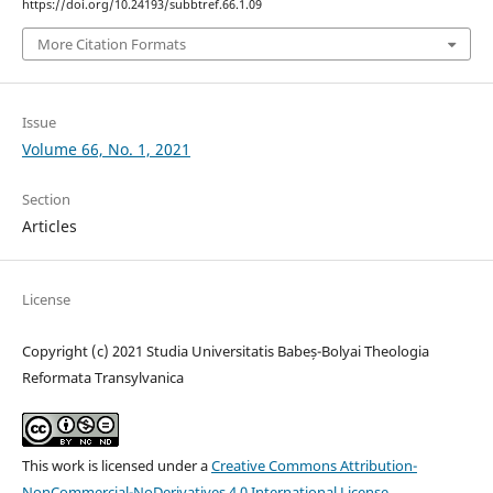
https://doi.org/10.24193/subbtref.66.1.09
More Citation Formats
Issue
Volume 66, No. 1, 2021
Section
Articles
License
Copyright (c) 2021 Studia Universitatis Babeș-Bolyai Theologia
Reformata Transylvanica
This work is licensed under a
Creative Commons Attribution-
NonCommercial-NoDerivatives 4.0 International License
.