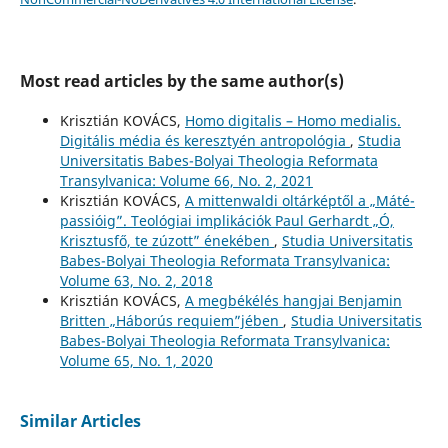
Most read articles by the same author(s)
Krisztián KOVÁCS,
Homo digitalis – Homo medialis.
Digitális média és keresztyén antropológia
,
Studia
Universitatis Babes-Bolyai Theologia Reformata
Transylvanica: Volume 66, No. 2, 2021
Krisztián KOVÁCS,
A mittenwaldi oltárképtől a „Máté-
passióig”. Teológiai implikációk Paul Gerhardt „Ó,
Krisztusfő, te zúzott” énekében
,
Studia Universitatis
Babes-Bolyai Theologia Reformata Transylvanica:
Volume 63, No. 2, 2018
Krisztián KOVÁCS,
A megbékélés hangjai Benjamin
Britten „Háborús requiem”jében
,
Studia Universitatis
Babes-Bolyai Theologia Reformata Transylvanica:
Volume 65, No. 1, 2020
Similar Articles