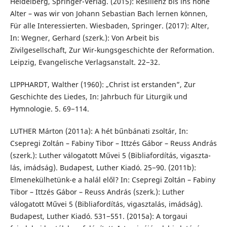
Heidelberg, Springer-Verlag. (2015): Resilienz bis ins hohe
Alter – was wir von Johann Sebastian Bach lernen können,
Für alle Interessierten. Wiesbaden, Springer. (2017): Alter,
In: Wegner, Gerhard (szerk.): Von Arbeit bis
Zivilgesellschaft, Zur Wir-kungsgeschichte der Reformation.
Leipzig, Evangelische Verlagsanstalt. 22−32.
LIPPHARDT, Walther (1960): „Christ ist erstanden”, Zur
Geschichte des Liedes, In: Jahrbuch für Liturgik und
Hymnologie. 5. 69−114.
LUTHER Márton (2011a): A hét bűnbánati zsoltár, In:
Csepregi Zoltán – Fabiny Tibor – Ittzés Gábor – Reuss András
(szerk.): Luther válogatott Művei 5 (Bibliafordítás, vigaszta-
lás, imádság). Budapest, Luther Kiadó. 25−90. (2011b):
Elmenekülhetünk-e a halál elől? In: Csepregi Zoltán – Fabiny
Tibor – Ittzés Gábor – Reuss András (szerk.): Luther
válogatott Művei 5 (Bibliafordítás, vigasztalás, imádság).
Budapest, Luther Kiadó. 531−551. (2015a): A torgaui