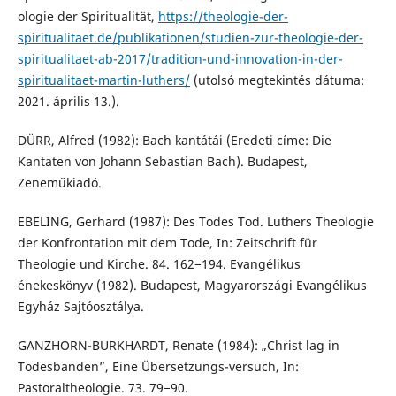
ologie der Spiritualität,
https://theologie-der-
spiritualitaet.de/publikationen/studien-zur-theologie-der-
spiritualitaet-ab-2017/tradition-und-innovation-in-der-
spiritualitaet-martin-luthers/
(utolsó megtekintés dátuma:
2021. április 13.).
DÜRR, Alfred (1982): Bach kantátái (Eredeti címe: Die
Kantaten von Johann Sebastian Bach). Budapest,
Zeneműkiadó.
EBELING, Gerhard (1987): Des Todes Tod. Luthers Theologie
der Konfrontation mit dem Tode, In: Zeitschrift für
Theologie und Kirche. 84. 162−194. Evangélikus
énekeskönyv (1982). Budapest, Magyarországi Evangélikus
Egyház Sajtóosztálya.
GANZHORN-BURKHARDT, Renate (1984): „Christ lag in
Todesbanden”, Eine Übersetzungs-versuch, In:
Pastoraltheologie. 73. 79−90.