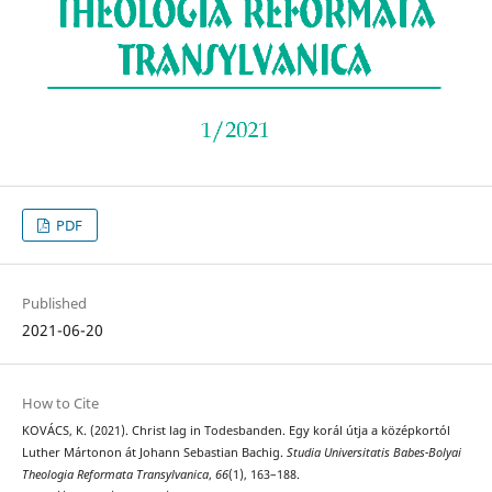
PDF
Published
2021-06-20
How to Cite
KOVÁCS, K. (2021). Christ lag in Todesbanden. Egy korál útja a középkortól
Luther Mártonon át Johann Sebastian Bachig.
Studia Universitatis Babes-Bolyai
Theologia Reformata Transylvanica
,
66
(1), 163–188.