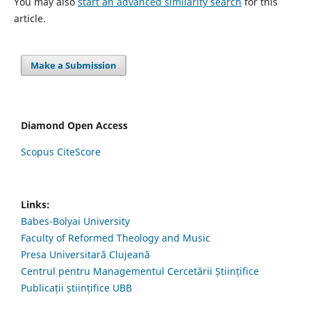
You may also
start an advanced similarity search
for this
article.
Make a Submission
Diamond Open Access
Scopus CiteScore
Links:
Babes-Bolyai University
Faculty of Reformed Theology and Music
Presa Universitară Clujeană
Centrul pentru Managementul Cercetării Științifice
Publicații științifice UBB