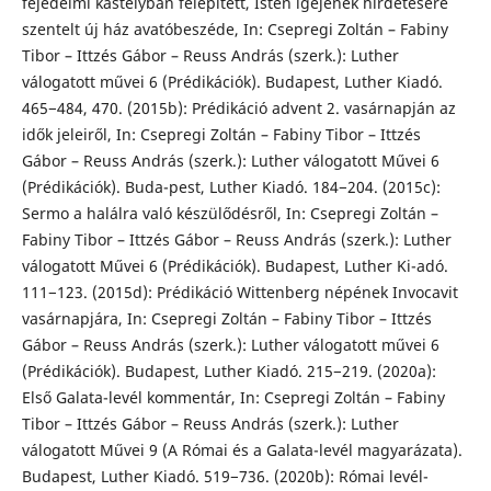
fejedelmi kastélyban felépített, Isten igéjének hirdetésére
szentelt új ház avatóbeszéde, In: Csepregi Zoltán – Fabiny
Tibor – Ittzés Gábor – Reuss András (szerk.): Luther
válogatott művei 6 (Prédikációk). Budapest, Luther Kiadó.
465−484, 470. (2015b): Prédikáció advent 2. vasárnapján az
idők jeleiről, In: Csepregi Zoltán – Fabiny Tibor – Ittzés
Gábor – Reuss András (szerk.): Luther válogatott Művei 6
(Prédikációk). Buda-pest, Luther Kiadó. 184−204. (2015c):
Sermo a halálra való készülődésről, In: Csepregi Zoltán –
Fabiny Tibor – Ittzés Gábor – Reuss András (szerk.): Luther
válogatott Művei 6 (Prédikációk). Budapest, Luther Ki-adó.
111−123. (2015d): Prédikáció Wittenberg népének Invocavit
vasárnapjára, In: Csepregi Zoltán – Fabiny Tibor – Ittzés
Gábor – Reuss András (szerk.): Luther válogatott művei 6
(Prédikációk). Budapest, Luther Kiadó. 215−219. (2020a):
Első Galata-levél kommentár, In: Csepregi Zoltán – Fabiny
Tibor – Ittzés Gábor – Reuss András (szerk.): Luther
válogatott Művei 9 (A Római és a Galata-levél magyarázata).
Budapest, Luther Kiadó. 519−736. (2020b): Római levél-