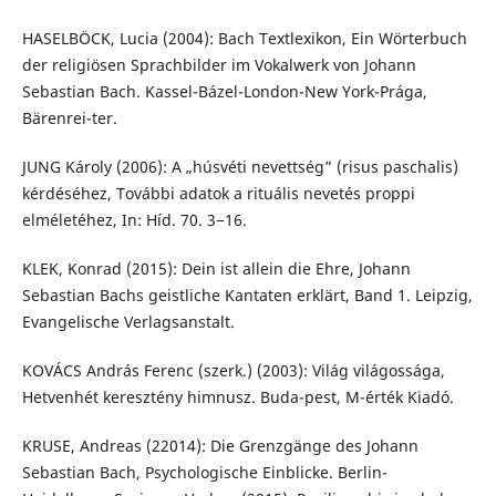
HASELBÖCK, Lucia (2004): Bach Textlexikon, Ein Wörterbuch
der religiösen Sprachbilder im Vokalwerk von Johann
Sebastian Bach. Kassel-Bázel-London-New York-Prága,
Bärenrei-ter.
JUNG Károly (2006): A „húsvéti nevettség” (risus paschalis)
kérdéséhez, További adatok a rituális nevetés proppi
elméletéhez, In: Híd. 70. 3−16.
KLEK, Konrad (2015): Dein ist allein die Ehre, Johann
Sebastian Bachs geistliche Kantaten erklärt, Band 1. Leipzig,
Evangelische Verlagsanstalt.
KOVÁCS András Ferenc (szerk.) (2003): Világ világossága,
Hetvenhét keresztény himnusz. Buda-pest, M-érték Kiadó.
KRUSE, Andreas (22014): Die Grenzgänge des Johann
Sebastian Bach, Psychologische Einblicke. Berlin-