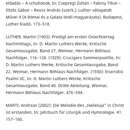
előadás – A scholionok, In: Csepregi Zoltán – Fabiny Tibor –
Ittzés Gábor – Reuss András (szerk.): Luther válogatott
Művei 9 (A Római és a Galata levél-magyarázata). Budapest,
Luther Kiadó. 173−518.
LUTHER, Martin (1903): Predigt am ersten Osterfeiertag
Nachmittags, In: D. Martin Luthers Werke, Kritische
Gesamtausgabe, Band 27. Weimar, Hermann Böhlaus
Nachfolger. 116−120. (1929): Crucigers Sommerpostille, In:
D. Martin Luthers Werke, Kritische Gesamtausgabe, Band
22. Weimar, Hermann Böhlaus Nachfolger. (1930): Enarratio
Psalmi XC, In: D. Martin Luthers Werke, Kritische
Gesamtausgabe, Band 40. Dritte Abteilung. Weimar,
Hermann Böhlaus Nachfolger. 476−594.
MARTI, Andreas (2002): Die Melodie des „Halleluja” in Christ
ist erstanden, In: Jahrbuch für Liturgik und Hymnologie. 41.
157−160.