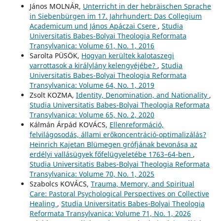
János MOLNÁR,
Unterricht in der hebräischen Sprache
in Siebenbürgen im 17. Jahrhundert: Das Collegium
Academicum und János Apáczai Csere
,
Studia
Universitatis Babes-Bolyai Theologia Reformata
Transylvanica: Volume 61, No. 1, 2016
Sarolta PÜSÖK,
Hogyan kerültek kalotaszegi
varrottasok a királylány kelengyéjébe?
,
Studia
Universitatis Babes-Bolyai Theologia Reformata
Transylvanica: Volume 64, No. 1, 2019
Zsolt KOZMA,
Identity, Denomination, and Nationality
,
Studia Universitatis Babes-Bolyai Theologia Reformata
Transylvanica: Volume 65, No. 2, 2020
Kálmán Árpád KOVÁCS,
Ellenreformáció,
felvilágosodás, állami erőkoncentráció-optimalizálás?
Heinrich Kajetan Blümegen grófjának bevonása az
erdélyi vallásügyek főfelügyeletébe 1763–64-ben
,
Studia Universitatis Babes-Bolyai Theologia Reformata
Transylvanica: Volume 70, No. 1, 2025
Szabolcs KOVÁCS,
Trauma, Memory, and Spiritual
Care: Pastoral Psychological Perspectives on Collective
Healing
,
Studia Universitatis Babes-Bolyai Theologia
Reformata Transylvanica: Volume 71, No. 1, 2026