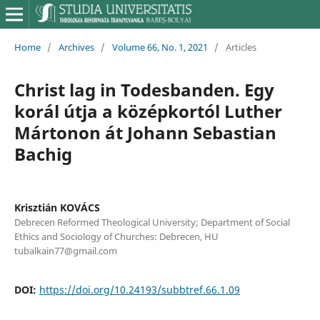
Home
/
Archives
/
Volume 66, No. 1, 2021
/
Articles
Christ lag in Todesbanden. Egy
korál útja a középkortól Luther
Mártonon át Johann Sebastian
Bachig
Krisztián KOVÁCS
Debrecen Reformed Theological University; Department of Social
Ethics and Sociology of Churches: Debrecen, HU
tubalkain77@gmail.com
DOI:
https://doi.org/10.24193/subbtref.66.1.09