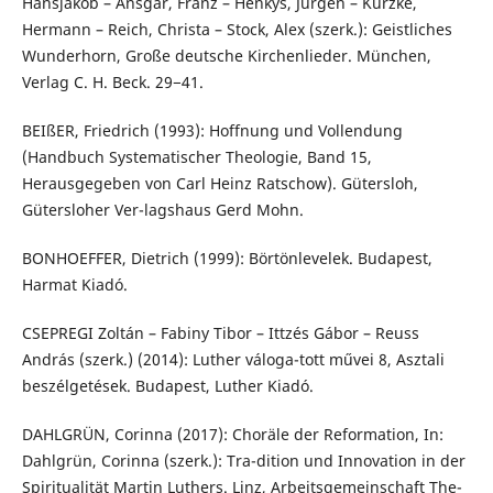
Hansjakob – Ansgar, Franz – Henkys, Jürgen – Kurzke,
Hermann – Reich, Christa – Stock, Alex (szerk.): Geistliches
Wunderhorn, Große deutsche Kirchenlieder. München,
Verlag C. H. Beck. 29−41.
BEIßER, Friedrich (1993): Hoffnung und Vollendung
(Handbuch Systematischer Theologie, Band 15,
Herausgegeben von Carl Heinz Ratschow). Gütersloh,
Gütersloher Ver-lagshaus Gerd Mohn.
BONHOEFFER, Dietrich (1999): Börtönlevelek. Budapest,
Harmat Kiadó.
CSEPREGI Zoltán – Fabiny Tibor – Ittzés Gábor – Reuss
András (szerk.) (2014): Luther váloga-tott művei 8, Asztali
beszélgetések. Budapest, Luther Kiadó.
DAHLGRÜN, Corinna (2017): Choräle der Reformation, In:
Dahlgrün, Corinna (szerk.): Tra-dition und Innovation in der
Spiritualität Martin Luthers. Linz, Arbeitsgemeinschaft The-