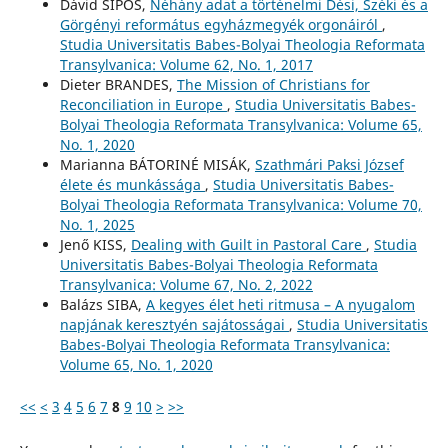
Dávid SIPOS,
Néhány adat a történelmi Dési, Széki és a
Görgényi református egyházmegyék orgonáiról
,
Studia Universitatis Babes-Bolyai Theologia Reformata
Transylvanica: Volume 62, No. 1, 2017
Dieter BRANDES,
The Mission of Christians for
Reconciliation in Europe
,
Studia Universitatis Babes-
Bolyai Theologia Reformata Transylvanica: Volume 65,
No. 1, 2020
Marianna BÁTORINÉ MISÁK,
Szathmári Paksi József
élete és munkássága
,
Studia Universitatis Babes-
Bolyai Theologia Reformata Transylvanica: Volume 70,
No. 1, 2025
Jenő KISS,
Dealing with Guilt in Pastoral Care
,
Studia
Universitatis Babes-Bolyai Theologia Reformata
Transylvanica: Volume 67, No. 2, 2022
Balázs SIBA,
A kegyes élet heti ritmusa – A nyugalom
napjának keresztyén sajátosságai
,
Studia Universitatis
Babes-Bolyai Theologia Reformata Transylvanica:
Volume 65, No. 1, 2020
<<
<
3
4
5
6
7
8
9
10
>
>>