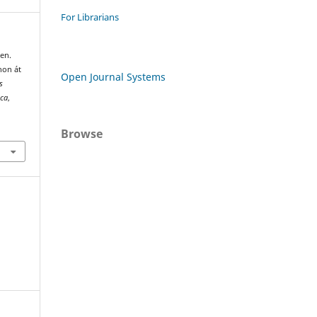
For Librarians
den.
non át
Open Journal Systems
s
ica
,
Browse