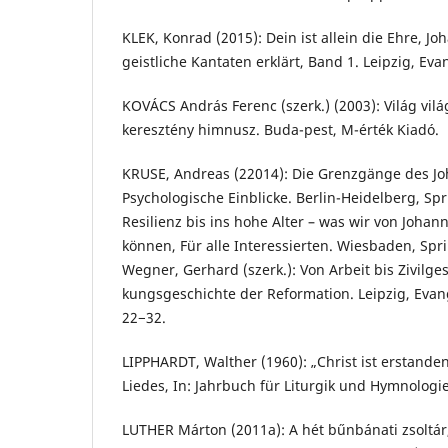
KLEK, Konrad (2015): Dein ist allein die Ehre, J
geistliche Kantaten erklärt, Band 1. Leipzig, Eva
KOVÁCS András Ferenc (szerk.) (2003): Világ vil
keresztény himnusz. Buda-pest, M-érték Kiadó.
KRUSE, Andreas (22014): Die Grenzgänge des Jo
Psychologische Einblicke. Berlin-Heidelberg, Spr
Resilienz bis ins hohe Alter – was wir von Johan
können, Für alle Interessierten. Wiesbaden, Sprin
Wegner, Gerhard (szerk.): Von Arbeit bis Zivilges
kungsgeschichte der Reformation. Leipzig, Evang
22−32.
LIPPHARDT, Walther (1960): „Christ ist erstande
Liedes, In: Jahrbuch für Liturgik und Hymnologie
LUTHER Márton (2011a): A hét bűnbánati zsoltár,