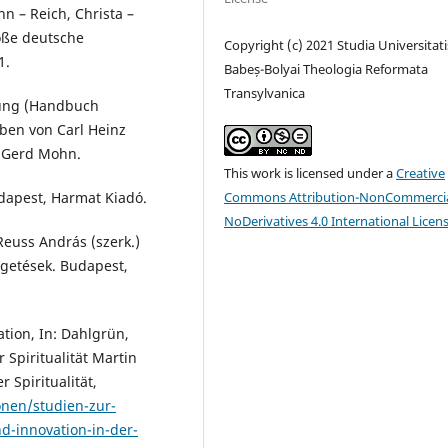
n – Reich, Christa –
roße deutsche
Copyright (c) 2021 Studia Universitati
1.
Babeș-Bolyai Theologia Reformata
Transylvanica
dung (Handbuch
ben von Carl Heinz
s Gerd Mohn.
This work is licensed under a
Creative
Commons Attribution-NonCommercia
dapest, Harmat Kiadó.
NoDerivatives 4.0 International Licen
Reuss András (szerk.)
élgetések. Budapest,
tion, In: Dahlgrün,
r Spiritualität Martin
 Spiritualität,
ionen/studien-zur-
nd-innovation-in-der-