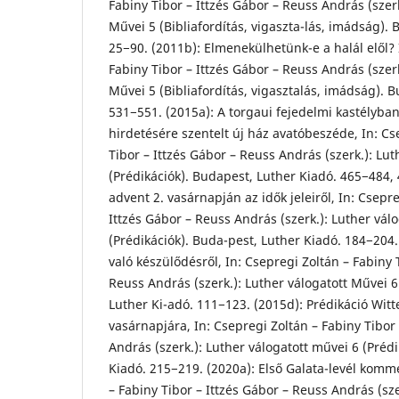
Fabiny Tibor – Ittzés Gábor – Reuss András (szerk
Művei 5 (Bibliafordítás, vigaszta-lás, imádság).
25−90. (2011b): Elmenekülhetünk-e a halál elől? 
Fabiny Tibor – Ittzés Gábor – Reuss András (szerk
Művei 5 (Bibliafordítás, vigasztalás, imádság). 
531−551. (2015a): A torgaui fejedelmi kastélyban 
hirdetésére szentelt új ház avatóbeszéde, In: Cs
Tibor – Ittzés Gábor – Reuss András (szerk.): Lut
(Prédikációk). Budapest, Luther Kiadó. 465−484, 
advent 2. vasárnapján az idők jeleiről, In: Csepre
Ittzés Gábor – Reuss András (szerk.): Luther vál
(Prédikációk). Buda-pest, Luther Kiadó. 184−204.
való készülődésről, In: Csepregi Zoltán – Fabiny 
Reuss András (szerk.): Luther válogatott Művei 6
Luther Ki-adó. 111−123. (2015d): Prédikáció Wit
vasárnapjára, In: Csepregi Zoltán – Fabiny Tibor
András (szerk.): Luther válogatott művei 6 (Préd
Kiadó. 215−219. (2020a): Első Galata-levél komme
– Fabiny Tibor – Ittzés Gábor – Reuss András (sze