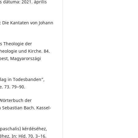
s dátuma: 2021. április
e: Die Kantaten von Johann
s Theologie der
Theologie und Kirche. 84.
pest, Magyarországi
lag in Todesbanden”,
e. 73. 79−90.
 Wörterbuch der
 Sebastian Bach. Kassel-
 paschalis) kérdéséhez,
hez, In: Híd. 70. 3−16.