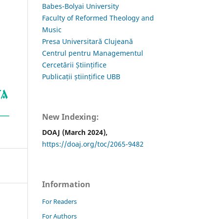
Babes-Bolyai University
Faculty of Reformed Theology and
Music
Presa Universitară Clujeană
Centrul pentru Managementul
Cercetării Științifice
Publicații științifice UBB
New Indexing:
DOAJ (March 2024),
https://doaj.org/toc/2065-9482
Information
For Readers
For Authors