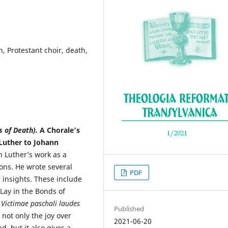
, Protestant choir, death,
s of Death).
A Chorale’s
Luther to Johann
n Luther’s work as a
ions. He wrote several
PDF
 insights. These include
 Lay in the Bonds of
t
Vic
timae paschali laudes
Published
 not only the joy over
2021-06-20
d, but it also gives a