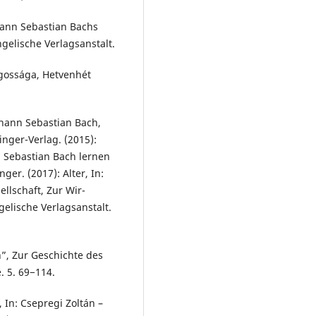
ohann Sebastian Bachs
ngelische Verlagsanstalt.
ágossága, Hetvenhét
hann Sebastian Bach,
inger-Verlag. (2015):
n Sebastian Bach lernen
ger. (2017): Alter, In:
ellschaft, Zur Wir-
elische Verlagsanstalt.
n”, Zur Geschichte des
. 5. 69−114.
 In: Csepregi Zoltán –