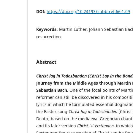
DOI:
https://doi.org/10.24193/subbtref.66.1.09
Keywords:
Martin Luther, Johann Sebastian Bach
resurrection
Abstract
Christ lag in Todesbanden (Christ Lay in the Bond
Journey from the Middle Ages through Martin 
Sebastian Bach.
One of the focal points of Marti
reformer can still be discovered in his composit
lyrics in which he formulated essential dogmatic
the Easter song
Christ lag in Todesbanden
[Christ
Death] based on the mediaeval Gregorian chan
and its later version
Christ ist erstanden
, in which
Easter and the resurrection of Christ can be foun