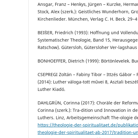
Ansgar, Franz – Henkys, Jürgen – Kurzke, Herman
Stock, Alex (szerk.): Geistliches Wunderhorn, G
Kirchenlieder. München, Verlag C. H. Beck. 29−4
BEIßER, Friedrich (1993): Hoffnung und Vollen
Systematischer Theologie, Band 15, Herausgege
Ratschow). Gütersloh, Gütersloher Ver-lagshau
BONHOEFFER, Dietrich (1999): Börtönlevelek. Bu
CSEPREGI Zoltán – Fabiny Tibor – Ittzés Gábor – 
(2014): Luther váloga-tott művei 8, Asztali besz
Luther Kiadó.
DAHLGRÜN, Corinna (2017): Choräle der Reforma
Corinna (szerk.): Tra-dition und Innovation in de
Luthers. Linz, Arbeitsgemeinschaft The-ologie der
https://theologie-der-spiritualitaet.de/publikat
theologie-der-spiritualitaet-ab-2017/tradition-u