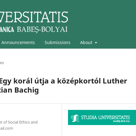
Announcements
Submissions
About
les
Egy korál útja a középkortól Luther
ian Bachig
 of Social Ethics and
ail.com