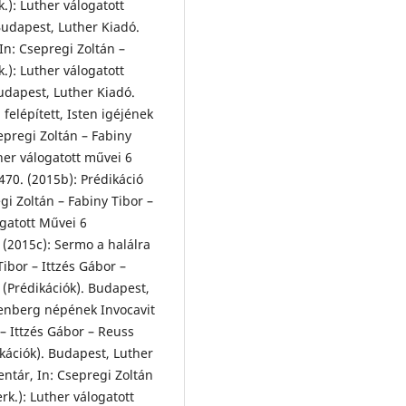
.): Luther válogatott
 Budapest, Luther Kiadó.
In: Csepregi Zoltán –
.): Luther válogatott
Budapest, Luther Kiadó.
felépített, Isten igéjének
epregi Zoltán – Fabiny
her válogatott művei 6
470. (2015b): Prédikáció
gi Zoltán – Fabiny Tibor –
ogatott Művei 6
 (2015c): Sermo a halálra
Tibor – Ittzés Gábor –
 (Prédikációk). Budapest,
tenberg népének Invocavit
 – Ittzés Gábor – Reuss
ikációk). Budapest, Luther
ntár, In: Csepregi Zoltán
rk.): Luther válogatott