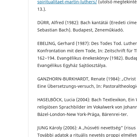
spiritualitaet-martin-luthers/
(utolsó megtekinté
13.).
DÜRR, Alfred (1982): Bach kantátái (Eredeti cím
Sebastian Bach). Budapest, Zeneműkiadó.
EBELING, Gerhard (1987): Des Todes Tod. Luther
Konfrontation mit dem Tode, In: Zeitschrift für 
162−194. Evangélikus énekeskönyv (1982). Buda
Evangélikus Egyház Sajtóosztálya.
GANZHORN-BURKHARDT, Renate (1984): „Christ 
Eine Übersetzungs-versuch, In: Pastoraltheologi
HASELBÖCK, Lucia (2004): Bach Textlexikon, Ein
religiösen Sprachbilder im Vokalwerk von Johann
Bázel-London-New York-Prága, Bärenrei-ter.
JUNG Károly (2006): A „húsvéti nevettség” (risus
További adatok a rituális nevetés proppi elméleté