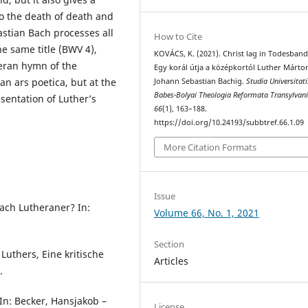
to the death of death and
astian Bach processes all
How to Cite
he same title (BWV 4),
KOVÁCS, K. (2021). Christ lag in Todesban
theran hymn of the
Egy korál útja a középkortól Luther Márto
an ars poetica, but at the
Johann Sebastian Bachig.
Studia Universitati
Babes-Bolyai Theologia Reformata Transylvan
sentation of Luther’s
66
(1), 163–188.
https://doi.org/10.24193/subbtref.66.1.09
More Citation Formats
Issue
ach Lutheraner? In:
Volume 66, No. 1, 2021
Section
Luthers, Eine kritische
Articles
.
In: Becker, Hansjakob –
License