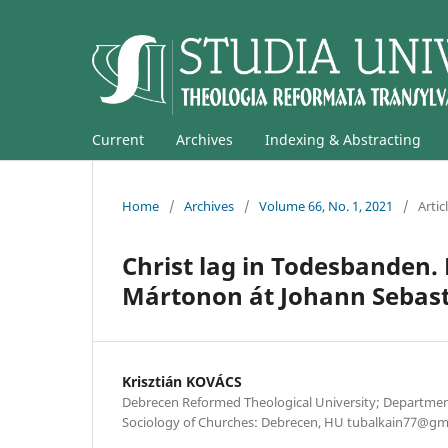
Current
Archives
Indexing & Abstracting
Home
/
Archives
/
Volume 66, No. 1, 2021
/
Artic
Christ lag in Todesbanden. 
Mártonon át Johann Sebast
Krisztián KOVÁCS
Debrecen Reformed Theological University; Department
Sociology of Churches: Debrecen, HU tubalkain77@gm