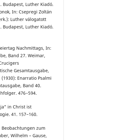
. Budapest, Luther Kiadó.
onok, In: Csepregi Zoltán
rk.): Luther válogatott
. Budapest, Luther Kiadó.
eiertag Nachmittags, In:
abe, Band 27. Weimar,
Crucigers
ritische Gesamtausgabe,
(1930): Enarratio Psalmi
amtausgabe, Band 40.
hfolger. 476−594.
a” in Christ ist
ogie. 41. 157−160.
t, Beobachtungen zum
amber, Wilhelm – Gause,