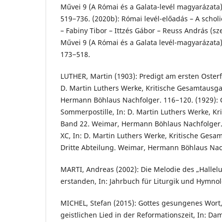
Művei 9 (A Római és a Galata-levél magyarázata)
519−736. (2020b): Római levél-előadás – A scholi
– Fabiny Tibor – Ittzés Gábor – Reuss András (sze
Művei 9 (A Római és a Galata levél-magyarázata)
173−518.
LUTHER, Martin (1903): Predigt am ersten Osterf
D. Martin Luthers Werke, Kritische Gesamtausg
Hermann Böhlaus Nachfolger. 116−120. (1929): 
Sommerpostille, In: D. Martin Luthers Werke, K
Band 22. Weimar, Hermann Böhlaus Nachfolger. 
XC, In: D. Martin Luthers Werke, Kritische Ges
Dritte Abteilung. Weimar, Hermann Böhlaus Nac
MARTI, Andreas (2002): Die Melodie des „Halleluj
erstanden, In: Jahrbuch für Liturgik und Hymnol
MICHEL, Stefan (2015): Gottes gesungenes Wor
geistlichen Lied in der Reformationszeit, In: D