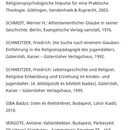
Religionspsychologische Impulse für eine Praktische
Theologie. Göttingen, Vandenhoek & Ruprecht, 2003.
SCHMIDT, Werner H.: Alttestamentlicher Glaube in seiner
Geschichte. Berlin, Evangelische Verlag-sanstalt, 1976.
SCHWEITZER, Friedrich: Die Suche nach einenem Glauben.
Einführung in die Religionspädagogik des Jugendalters.
Gütersloh, Kaiser – Gütersloher Verlagshaus, 1992.
SCHWEITZER, Friedrich: Lebensgeschichte und Religion.
Religiöse Entwicklung und Erziehung im Kindes- und
Jugendalter. (4. átdolgozott és bővített kiadás), Gütersloh,
Kaiser – Gütersloher Verlagshaus, 1999.
SIBA Balázs: Isten és élettörténet, Budapest, Loisir Kiadó,
2010.
VERGOTE, Antoine: Valláslélektan. Budapest, Párbeszéd
(Dialógus) Alapítvány – Semmelweis Egyetem TF – Híd