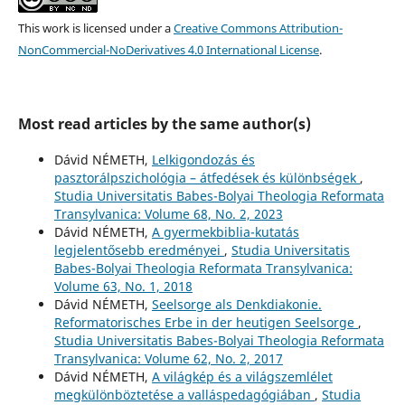
This work is licensed under a
Creative Commons Attribution-
NonCommercial-NoDerivatives 4.0 International License
.
Most read articles by the same author(s)
Dávid NÉMETH,
Lelkigondozás és
pasztorálpszichológia – átfedések és különbségek
,
Studia Universitatis Babes-Bolyai Theologia Reformata
Transylvanica: Volume 68, No. 2, 2023
Dávid NÉMETH,
A gyermekbiblia-kutatás
legjelentősebb eredményei
,
Studia Universitatis
Babes-Bolyai Theologia Reformata Transylvanica:
Volume 63, No. 1, 2018
Dávid NÉMETH,
Seelsorge als Denkdiakonie.
Reformatorisches Erbe in der heutigen Seelsorge
,
Studia Universitatis Babes-Bolyai Theologia Reformata
Transylvanica: Volume 62, No. 2, 2017
Dávid NÉMETH,
A világkép és a világszemlélet
megkülönböztetése a valláspedagógiában
,
Studia