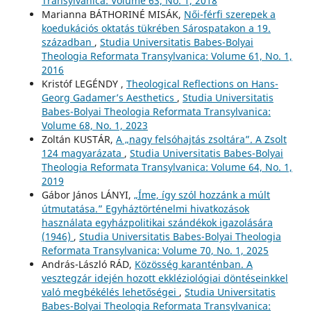
Transylvanica: Volume 63, No. 1, 2018
Marianna BÁTHORINÉ MISÁK,
Női-férfi szerepek a
koedukációs oktatás tükrében Sárospatakon a 19.
században
,
Studia Universitatis Babes-Bolyai
Theologia Reformata Transylvanica: Volume 61, No. 1,
2016
Kristóf LEGÉNDY ,
Theological Reflections on Hans-
Georg Gadamer’s Aesthetics
,
Studia Universitatis
Babes-Bolyai Theologia Reformata Transylvanica:
Volume 68, No. 1, 2023
Zoltán KUSTÁR,
A „nagy felsóhajtás zsoltára”. A Zsolt
124 magyarázata
,
Studia Universitatis Babes-Bolyai
Theologia Reformata Transylvanica: Volume 64, No. 1,
2019
Gábor János LÁNYI,
„Íme, így szól hozzánk a múlt
útmutatása.” Egyháztörténelmi hivatkozások
használata egyházpolitikai szándékok igazolására
(1946)
,
Studia Universitatis Babes-Bolyai Theologia
Reformata Transylvanica: Volume 70, No. 1, 2025
András-László RÁD,
Közösség karanténban. A
vesztegzár idején hozott ekkléziológiai döntéseinkkel
való megbékélés lehetőségei
,
Studia Universitatis
Babes-Bolyai Theologia Reformata Transylvanica: