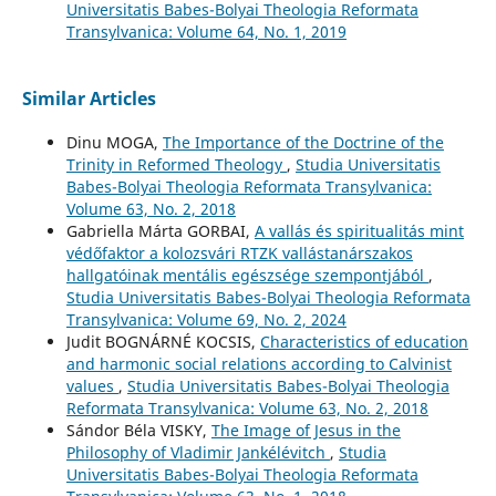
Universitatis Babes-Bolyai Theologia Reformata
Transylvanica: Volume 64, No. 1, 2019
Similar Articles
Dinu MOGA,
The Importance of the Doctrine of the
Trinity in Reformed Theology
,
Studia Universitatis
Babes-Bolyai Theologia Reformata Transylvanica:
Volume 63, No. 2, 2018
Gabriella Márta GORBAI,
A vallás és spiritualitás mint
védőfaktor a kolozsvári RTZK vallástanárszakos
hallgatóinak mentális egészsége szempontjából
,
Studia Universitatis Babes-Bolyai Theologia Reformata
Transylvanica: Volume 69, No. 2, 2024
Judit BOGNÁRNÉ KOCSIS,
Characteristics of education
and harmonic social relations according to Calvinist
values
,
Studia Universitatis Babes-Bolyai Theologia
Reformata Transylvanica: Volume 63, No. 2, 2018
Sándor Béla VISKY,
The Image of Jesus in the
Philosophy of Vladimir Jankélévitch
,
Studia
Universitatis Babes-Bolyai Theologia Reformata