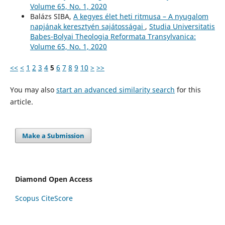
Volume 65, No. 1, 2020
Balázs SIBA,
A kegyes élet heti ritmusa – A nyugalom
napjának keresztyén sajátosságai
,
Studia Universitatis
Babes-Bolyai Theologia Reformata Transylvanica:
Volume 65, No. 1, 2020
<<
<
1
2
3
4
5
6
7
8
9
10
>
>>
You may also
start an advanced similarity search
for this
article.
Make a Submission
Diamond Open Access
Scopus CiteScore