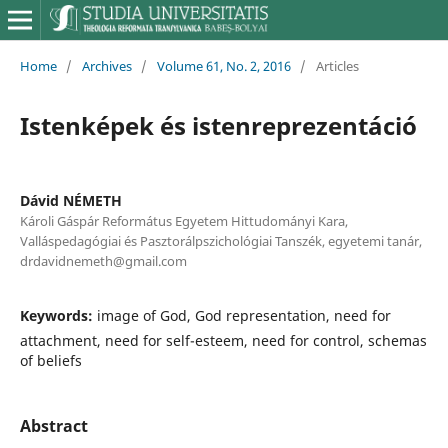
Home
/
Archives
/
Volume 61, No. 2, 2016
/
Articles
Istenképek és istenreprezentáció
Dávid NÉMETH
Károli Gáspár Református Egyetem Hittudományi Kara,
Valláspedagógiai és Pasztorálpszichológiai Tanszék, egyetemi tanár,
drdavidnemeth@gmail.com
Keywords:
image of God, God representation, need for
attachment, need for self-esteem, need for control, schemas
of beliefs
Abstract