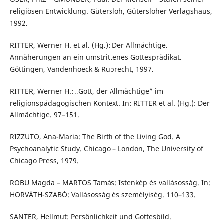
religiösen Entwicklung. Gütersloh, Gütersloher Verlagshaus,
1992.
RITTER, Werner H. et al. (Hg.): Der Allmächtige.
Annäherungen an ein umstrittenes Gottesprädikat.
Göttingen, Vandenhoeck & Ruprecht, 1997.
RITTER, Werner H.: „Gott, der Allmächtige” im
religionspädagogischen Kontext. In: RITTER et al. (Hg.): Der
Allmächtige. 97–151.
RIZZUTO, Ana-Maria: The Birth of the Living God. A
Psychoanalytic Study. Chicago – London, The University of
Chicago Press, 1979.
ROBU Magda – MARTOS Tamás: Istenkép és vallásosság. In:
HORVÁTH-SZABÓ: Vallásosság és személyiség. 110–133.
SANTER, Hellmut: Persönlichkeit und Gottesbild.