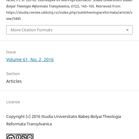
NÉMETH, D. (2016). Istenképek és istenreprezentáció.
Studia Universitatis Babes-
Bolyai Theologia Reformata Transylvanica
,
61
(2), 143–165. Retrieved from
https://studia.reviste.ubbcluj.ro/index.php/subbtheologiareformata/article/v
iew/5445
More Citation Formats
Issue
Volume 61, No. 2, 2016
Section
Articles
License
Copyright (c) 2016 Studia Universitatis Babeș-Bolyai Theologia
Reformata Transylvanica