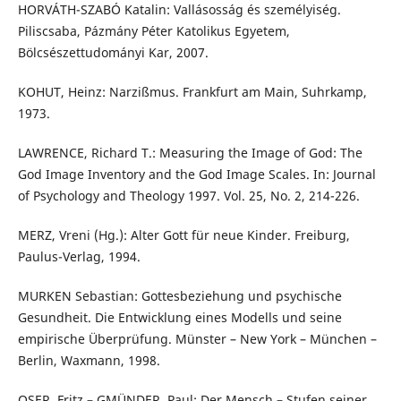
HORVÁTH-SZABÓ Katalin: Vallásosság és személyiség.
Piliscsaba, Pázmány Péter Katolikus Egyetem,
Bölcsészettudományi Kar, 2007.
KOHUT, Heinz: Narzißmus. Frankfurt am Main, Suhrkamp,
1973.
LAWRENCE, Richard T.: Measuring the Image of God: The
God Image Inventory and the God Image Scales. In: Journal
of Psychology and Theology 1997. Vol. 25, No. 2, 214-226.
MERZ, Vreni (Hg.): Alter Gott für neue Kinder. Freiburg,
Paulus-Verlag, 1994.
MURKEN Sebastian: Gottesbeziehung und psychische
Gesundheit. Die Entwicklung eines Modells und seine
empirische Überprüfung. Münster – New York – München –
Berlin, Waxmann, 1998.
OSER, Fritz – GMÜNDER, Paul: Der Mensch – Stufen seiner