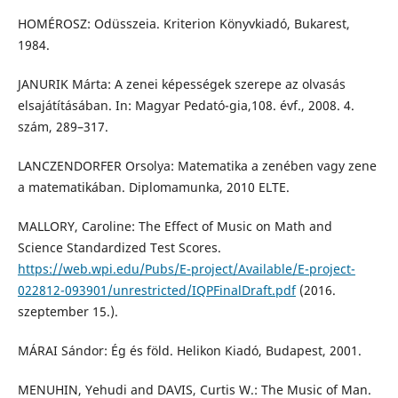
HOMÉROSZ: Odüsszeia. Kriterion Könyvkiadó, Bukarest,
1984.
JANURIK Márta: A zenei képességek szerepe az olvasás
elsajátításában. In: Magyar Pedató-gia,108. évf., 2008. 4.
szám, 289–317.
LANCZENDORFER Orsolya: Matematika a zenében vagy zene
a matematikában. Diplomamunka, 2010 ELTE.
MALLORY, Caroline: The Effect of Music on Math and
Science Standardized Test Scores.
https://web.wpi.edu/Pubs/E-project/Available/E-project-
022812-093901/unrestricted/IQPFinalDraft.pdf
(2016.
szeptember 15.).
MÁRAI Sándor: Ég és föld. Helikon Kiadó, Budapest, 2001.
MENUHIN, Yehudi and DAVIS, Curtis W.: The Music of Man.