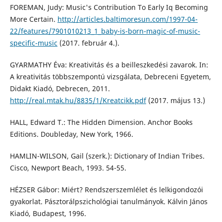
FOREMAN, Judy: Music's Contribution To Early Iq Becoming
More Certain.
http://articles.baltimoresun.com/1997-04-
22/features/7901010213_1_baby-is-born-magic-of-music-
specific-music
(2017. február 4.).
GYARMATHY Éva: Kreativitás és a beilleszkedési zavarok. In:
A kreativitás többszempontú vizsgálata, Debreceni Egyetem,
Didakt Kiadó, Debrecen, 2011.
http://real.mtak.hu/8835/1/Kreatcikk.pdf
(2017. május 13.)
HALL, Edward T.: The Hidden Dimension. Anchor Books
Editions. Doubleday, New York, 1966.
HAMLIN-WILSON, Gail (szerk.): Dictionary of Indian Tribes.
Cisco, Newport Beach, 1993. 54-55.
HÉZSER Gábor: Miért? Rendszerszemlélet és lelkigondozói
gyakorlat. Pásztorálpszichológiai tanulmányok. Kálvin János
Kiadó, Budapest, 1996.