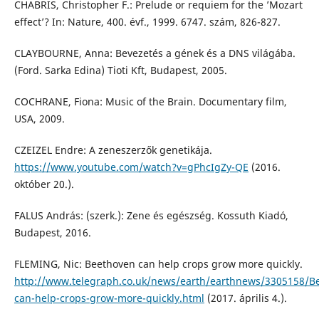
CHABRIS, Christopher F.: Prelude or requiem for the ’Mozart
effect’? In: Nature, 400. évf., 1999. 6747. szám, 826-827.
CLAYBOURNE, Anna: Bevezetés a gének és a DNS világába.
(Ford. Sarka Edina) Tioti Kft, Budapest, 2005.
COCHRANE, Fiona: Music of the Brain. Documentary film,
USA, 2009.
CZEIZEL Endre: A zeneszerzők genetikája.
https://www.youtube.com/watch?v=gPhcIgZy-QE
(2016.
október 20.).
FALUS András: (szerk.): Zene és egészség. Kossuth Kiadó,
Budapest, 2016.
FLEMING, Nic: Beethoven can help crops grow more quickly.
http://www.telegraph.co.uk/news/earth/earthnews/3305158/B
can-help-crops-grow-more-quickly.html
(2017. április 4.).