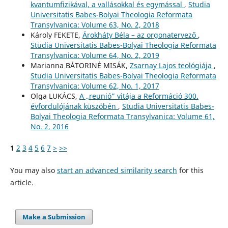
kvantumfizikával, a vallásokkal és egymással
,
Studia
Universitatis Babes-Bolyai Theologia Reformata
Transylvanica: Volume 63, No. 2, 2018
Károly FEKETE,
Árokháty Béla – az orgonatervező
,
Studia Universitatis Babes-Bolyai Theologia Reformata
Transylvanica: Volume 64, No. 2, 2019
Marianna BÁTORINÉ MISÁK,
Zsarnay Lajos teológiája
,
Studia Universitatis Babes-Bolyai Theologia Reformata
Transylvanica: Volume 62, No. 1, 2017
Olga LUKÁCS,
A „reunió” vitája a Reformáció 300.
évfordulójának küszöbén
,
Studia Universitatis Babes-
Bolyai Theologia Reformata Transylvanica: Volume 61,
No. 2, 2016
1
2
3
4
5
6
7
>
>>
You may also
start an advanced similarity search
for this
article.
Make a Submission