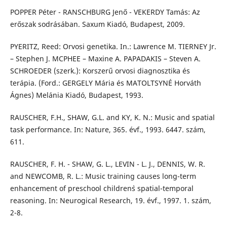
POPPER Péter - RANSCHBURG Jenő - VEKERDY Tamás: Az
erőszak sodrásában. Saxum Kiadó, Budapest, 2009.
PYERITZ, Reed: Orvosi genetika. In.: Lawrence M. TIERNEY Jr.
– Stephen J. MCPHEE – Maxine A. PAPADAKIS – Steven A.
SCHROEDER (szerk.): Korszerű orvosi diagnosztika és
terápia. (Ford.: GERGELY Mária és MATOLTSYNÉ Horváth
Ágnes) Melánia Kiadó, Budapest, 1993.
RAUSCHER, F.H., SHAW, G.L. and KY, K. N.: Music and spatial
task performance. In: Nature, 365. évf., 1993. 6447. szám,
611.
RAUSCHER, F. H. - SHAW, G. L., LEVIN - L. J., DENNIS, W. R.
and NEWCOMB, R. L.: Music training causes long-term
enhancement of preschool children`s spatial-temporal
reasoning. In: Neurogical Research, 19. évf., 1997. 1. szám,
2-8.