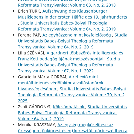
Reformata Transylvanica: Volume 63, No. 2, 2018
Erich TÜRK,
Aufschwung des Klausenburger
Musiklebens in der ersten Hälfte des 19. Jahrhunderts
,
Studia Universitatis Babes-Bolyai Theologia
Reformata Transylvanica: Volume 64, No. 2, 2019
Ferenc PAP,
Az egyházzene mint közfelelősség
,
Studia
Universitatis Babes-Bolyai Theologia Reformata
Transylvanica: Volume 64, No. 2, 2019
Lilla SZÉNÁSI,
A gardneri többszörös intelligencia és
Franz Kett pedagógiájának metszéspontjai
,
Studia
Universitatis Babes-Bolyai Theologia Reformata
Transylvanica: Volume 67, No. 1, 2022
Gabriella Márta GORBAI,
A reflexió mint
mentálhigiénés védőfaktor a vallástanárok
hivatásvégzésében
,
Studia Universitatis Babes-Bolyai
Theologia Reformata Transylvanica: Volume 70, No. 2,
2025
Zsolt GÁRDONYI,
Kölcsönhatások
,
Studia Universitatis
Babes-Bolyai Theologia Reformata Transylvanica:
Volume 64, No. 2, 2019
Mónika KRASZNAY,
Az egység megközelítése az
ürességen (önkiüresítésen) keresztül: párbeszédben a