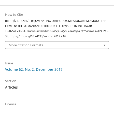
How to Cite
BILIUȚĂ, I. . (2017). REJUVENATING ORTHODOX MISSIONARISM AMONG THE
LAYMEN: THE ROMANIAN ORTHODOX FELLOWSHIP IN INTERWAR
TRANSYLVANIA.
Studia Universitatis Babeș-Bolyai Theologia Orthodoxa
,
62
(2), 21 –
38. https://doi.org/10.24193/subbto.2017.2.02
More Citation Formats
Issue
Volume 62, No. 2, December 2017
Section
Articles
License