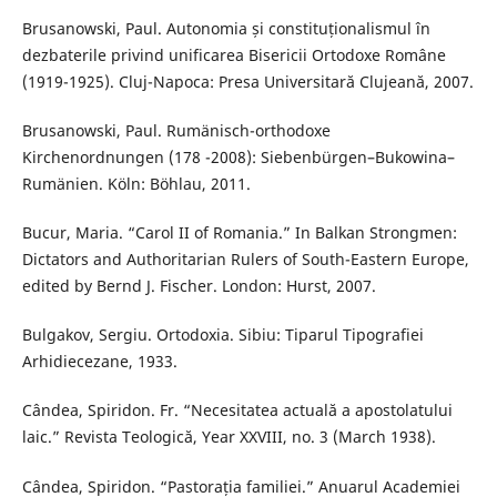
Brusanowski, Paul. Autonomia și constituționalismul în
dezbaterile privind unificarea Bisericii Ortodoxe Române
(1919-1925). Cluj-Napoca: Presa Universitară Clujeană, 2007.
Brusanowski, Paul. Rumänisch-orthodoxe
Kirchenordnungen (178 -2008): Siebenbürgen–Bukowina–
Rumänien. Köln: Böhlau, 2011.
Bucur, Maria. “Carol II of Romania.” In Balkan Strongmen:
Dictators and Authoritarian Rulers of South-Eastern Europe,
edited by Bernd J. Fischer. London: Hurst, 2007.
Bulgakov, Sergiu. Ortodoxia. Sibiu: Tiparul Tipografiei
Arhidiecezane, 1933.
Cândea, Spiridon. Fr. “Necesitatea actuală a apostolatului
laic.” Revista Teologică, Year XXVIII, no. 3 (March 1938).
Cândea, Spiridon. “Pastorația familiei.” Anuarul Academiei