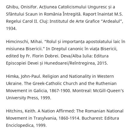
Ghibu, Onisifor. Acțiunea Catolicismului Unguresc și a
Sfântului Scaun in România Întregită. Raport înaintat M.S.
Regelui Carol II. Cluj: Institutul de Arte Grafice “Ardealul”,
1934.
Himcinschi, Mihai. “Rolul și importanța apostolatului laic în
misiunea Bisericii.” In Dreptul canonic în viața Bisericii,
edited by Fr. Florin Dobrei. Deva/Alba Iulia: Editura
Episcopiei Devei și Hunedoarei/Reîntregirea, 2015.
Himka, John-Paul. Religion and Nationality in Western
Ukraine. The Greek-Catholic Church and the Ruthenian
Movement in Galicia, 1867-1900. Montreal: McGill-Queen’s
University Press, 1999.
Hitchins, Keith. A Nation Affirmed: The Romanian National
Movement in Trasylvania, 1860-1914. Bucharest: Editura
Enciclopedica, 1999.