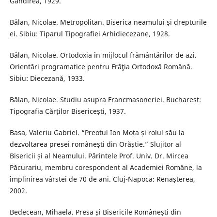
Gândirea, 1929.
Bălan, Nicolae. Metropolitan. Biserica neamului şi drepturile
ei. Sibiu: Tiparul Tipografiei Arhidiecezane, 1928.
Bălan, Nicolae. Ortodoxia în mijlocul frământărilor de azi.
Orientări programatice pentru Frăţia Ortodoxă Română.
Sibiu: Diecezană, 1933.
Bălan, Nicolae. Studiu asupra Francmasoneriei. Bucharest:
Tipografia Cărților Bisericești, 1937.
Basa, Valeriu Gabriel. “Preotul Ion Moța și rolul său la
dezvoltarea presei românești din Orăștie.” Slujitor al
Bisericii și al Neamului. Părintele Prof. Univ. Dr. Mircea
Păcurariu, membru corespondent al Academiei Române, la
împlinirea vârstei de 70 de ani. Cluj-Napoca: Renașterea,
2002.
Bedecean, Mihaela. Presa și Bisericile Românești din