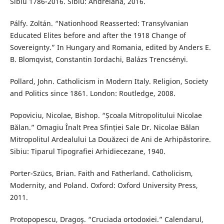
Sibiu 1786-2016. Sibiu: Andreiană, 2016.
Pálfy. Zoltán. “Nationhood Reasserted: Transylvanian
Educated Elites before and after the 1918 Change of
Sovereignty.” In Hungary and Romania, edited by Anders E.
B. Blomqvist, Constantin Iordachi, Balázs Trencsényi.
Pollard, John. Catholicism in Modern Italy. Religion, Society
and Politics since 1861. London: Routledge, 2008.
Popoviciu, Nicolae, Bishop. “Școala Mitropolitului Nicolae
Bălan.” Omagiu Înalt Prea Sfinției Sale Dr. Nicolae Bălan
Mitropolitul Ardealului La Douăzeci de Ani de Arhipăstorire.
Sibiu: Tiparul Tipografiei Arhidiecezane, 1940.
Porter-Szücs, Brian. Faith and Fatherland. Catholicism,
Modernity, and Poland. Oxford: Oxford University Press,
2011.
Protopopescu, Dragoş. “Cruciada ortodoxiei.” Calendarul,