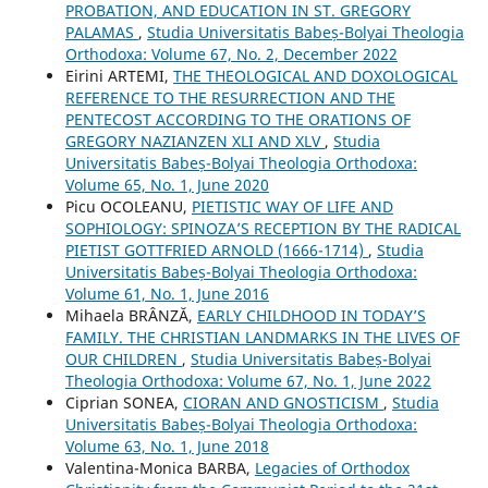
PROBATION, AND EDUCATION IN ST. GREGORY
PALAMAS
,
Studia Universitatis Babeș-Bolyai Theologia
Orthodoxa: Volume 67, No. 2, December 2022
Eirini ARTEMI,
THE THEOLOGICAL AND DOXOLOGICAL
REFERENCE TO THE RESURRECTION AND THE
PENTECOST ACCORDING TO THE ORATIONS OF
GREGORY NAZIANZEN XLI AND XLV
,
Studia
Universitatis Babeș-Bolyai Theologia Orthodoxa:
Volume 65, No. 1, June 2020
Picu OCOLEANU,
PIETISTIC WAY OF LIFE AND
SOPHIOLOGY: SPINOZA’S RECEPTION BY THE RADICAL
PIETIST GOTTFRIED ARNOLD (1666-1714)
,
Studia
Universitatis Babeș-Bolyai Theologia Orthodoxa:
Volume 61, No. 1, June 2016
Mihaela BRÂNZĂ,
EARLY CHILDHOOD IN TODAY’S
FAMILY. THE CHRISTIAN LANDMARKS IN THE LIVES OF
OUR CHILDREN
,
Studia Universitatis Babeș-Bolyai
Theologia Orthodoxa: Volume 67, No. 1, June 2022
Ciprian SONEA,
CIORAN AND GNOSTICISM
,
Studia
Universitatis Babeș-Bolyai Theologia Orthodoxa:
Volume 63, No. 1, June 2018
Valentina-Monica BARBA,
Legacies of Orthodox