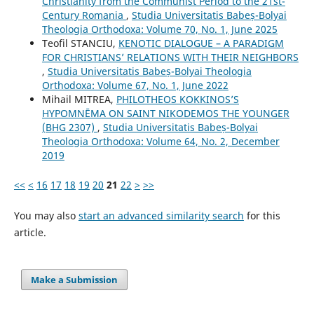
Christianity from the Communist Period to the 21st-
Century Romania
,
Studia Universitatis Babeș-Bolyai
Theologia Orthodoxa: Volume 70, No. 1, June 2025
Teofil STANCIU,
KENOTIC DIALOGUE – A PARADIGM
FOR CHRISTIANS’ RELATIONS WITH THEIR NEIGHBORS
,
Studia Universitatis Babeș-Bolyai Theologia
Orthodoxa: Volume 67, No. 1, June 2022
Mihail MITREA,
PHILOTHEOS KOKKINOS’S
HYPOMNĒMA ON SAINT NIKODEMOS THE YOUNGER
(BHG 2307)
,
Studia Universitatis Babeș-Bolyai
Theologia Orthodoxa: Volume 64, No. 2, December
2019
<<
<
16
17
18
19
20
21
22
>
>>
You may also
start an advanced similarity search
for this
article.
Make a Submission