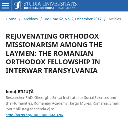
Home
/
Archives
/
Volume 62, No. 2, December 2017
/
Articles
REJUVENATING ORTHODOX
MISSIONARISM AMONG THE
LAYMEN: THE ROMANIAN
ORTHODOX FELLOWSHIP IN
INTERWAR TRANSYLVANIA
Ionuț BILIUȚĂ
Researcher PhD, Gheorghe Sincai Institute for Social Sciences and
the Humanities, Romanian Academy, Târgu Mureș, Romania. Email:
ionut.biliuta@academia-cj.ro.
https://orcid.org/0000-0001-8664-1287