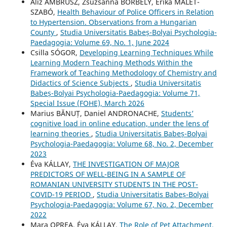
Aliz AMBRUSZ, Zsuzsanna BORBÉLY, Erika MALÉT-
SZABÓ,
Health Behaviour of Police Officers in Relation
to Hypertension. Observations from a Hungarian
County
,
Studia Universitatis Babeș-Bolyai Psychologia-
Paedagogia: Volume 69, No. 1, June 2024
Csilla SÓGOR,
Developing Learning Techniques While
Learning Modern Teaching Methods Within the
Framework of Teaching Methodology of Chemistry and
Didactics of Science Subjects
,
Studia Universitatis
Babeș-Bolyai Psychologia-Paedagogia: Volume 71,
Special Issue (FOHE), March 2026
Marius BĂNUȚ, Daniel ANDRONACHE,
Students’
cognitive load in online education, under the lens of
learning theories
,
Studia Universitatis Babeș-Bolyai
Psychologia-Paedagogia: Volume 68, No. 2, December
2023
Éva KÁLLAY,
THE INVESTIGATION OF MAJOR
PREDICTORS OF WELL-BEING IN A SAMPLE OF
ROMANIAN UNIVERSITY STUDENTS IN THE POST-
COVID-19 PERIOD
,
Studia Universitatis Babeș-Bolyai
Psychologia-Paedagogia: Volume 67, No. 2, December
2022
Mara OPREA, Éva KÁLLAY,
The Role of Pet Attachment,