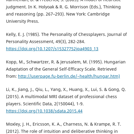
judgment. In K. Holyoak & R. G. Morrison (Eds.), Thinking
and reasoning (pp. 267–293). New York: Cambridge
University Press.
Kelly, E. J. (1985). The Personality of Chessplayers. Journal of
Personality Assessment, 49(3), 282-284.
https://doi.org/10.1207/s15327752jpa4903_13
Kopp, M., Schwartzer, R. & Jerusalem, M. (1995). Hungarian
Adaptation of the General Self-Efficacy Scale. Retrieved
from:
http://userpage.fu-berlin.de/~health/hungar.htm)
Li, K., Jiang, J., Qiu, L., Yang, X., Huang, X., Lui, S. & Gong, Q.
(2015). A multimodal MRI dataset of professional chess
players. Scientific Data, 2(150044), 1-9.
https://doi.org/10.1038/sdata.2015.44
Moxley, J. H., Ericsson, K. A., Charness, N. & Krampe, R. T.
(2012). The role of intuition and deliberative thinking in