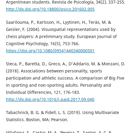
Argentinean students. Revista de Psicología, 34(2), 337-255.
http://dx.doi.org/10.18800/psico.201602.005
Saarilouma, P., Karlsson, H., Lyytinen, H., Teräs, M. &
Geisler, F. (2004). Visuospatial representations used by
chess players: A preliminary study. European Journal of
Cognitive Psychology, 16(5), 753-766.
https://doi.org/10.1080/09541440340000501
Steca, P., Baretta, D., Greco, A., D'Addario, M. & Monzani, D.
(2018). Associations between personality, sports
participation and athletic success. A comparison of Big Five
in sporting and non-sporting adults. Personality and
Individual Differencies, 121, 176-183.
http://dx.doi.org/10.1016/j.paid.2017.09.040
Tabachnick, B. G. & Fidell, L. S. (2019). Using Multivariate
Statistics. Boston, MA: Pearson.
Villafaina, S., Castro, M. A., Pereira, T., Santos, A. C. &