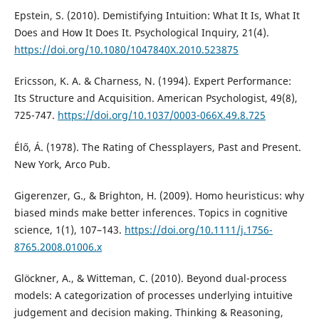
Epstein, S. (2010). Demistifying Intuition: What It Is, What It
Does and How It Does It. Psychological Inquiry, 21(4).
https://doi.org/10.1080/1047840X.2010.523875
Ericsson, K. A. & Charness, N. (1994). Expert Performance:
Its Structure and Acquisition. American Psychologist, 49(8),
725-747.
https://doi.org/10.1037/0003-066X.49.8.725
Élő, Á. (1978). The Rating of Chessplayers, Past and Present.
New York, Arco Pub.
Gigerenzer, G., & Brighton, H. (2009). Homo heuristicus: why
biased minds make better inferences. Topics in cognitive
science, 1(1), 107–143.
https://doi.org/10.1111/j.1756-
8765.2008.01006.x
Glöckner, A., & Witteman, C. (2010). Beyond dual-process
models: A categorization of processes underlying intuitive
judgement and decision making. Thinking & Reasoning,