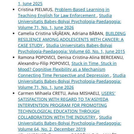
1, June 2025
Cristina PIELMUȘ,
Problem-Based Learning in
Teaching English for Law Enforcement
,
Studia
Universitatis Babeș-Bolyai Psychologia-Paedagogia:
Volume 71, No. 1, June 2026
Camelia Cristina VÂJÂEAN, Adriana BĂBAN,
BUILDING
RESILIENCE AMONG ADOLESCENTS WITH CANCER: A
CASE STUDY
,
Studia Universitatis Babeș-Bolyai
Psychologia-Paedagogia: Volume 60, No. 1, June 2015
Ramona POPOVICI, Denisa Cristina-Alina BERCEANU,
Alexandru-Filip POPOVICI,
Stuck in Time, Stuck in
Mood? Cognitive Flexibility as a Mechanism
Connecting Time Perspective and Depression
,
Studia
Universitatis Babeș-Bolyai Psychologia-Paedagogia:
Volume 71, No. 1, June 2026
Carmen Mihaela CRETU, Aviva MISHAELI,
USERS’
SATISFACTION WITH REGARD TO TA’ASIYEDA
INTERVENTION PROGRAM FOR PROMOTING
TECHNOLOGICAL EDUCATION THROUGH
COLLABORATION WITH THE INDUSTRY
,
Studia
Universitatis Babeș-Bolyai Psychologia-Paedagogia:
Volume 64, No. 2, December 2019