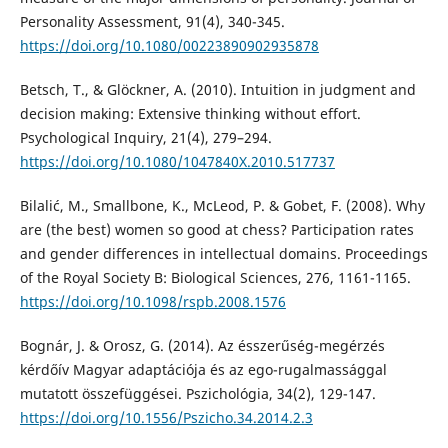
Personality Assessment, 91(4), 340-345.
https://doi.org/10.1080/00223890902935878
Betsch, T., & Glöckner, A. (2010). Intuition in judgment and
decision making: Extensive thinking without effort.
Psychological Inquiry, 21(4), 279–294.
https://doi.org/10.1080/1047840X.2010.517737
Bilalić, M., Smallbone, K., McLeod, P. & Gobet, F. (2008). Why
are (the best) women so good at chess? Participation rates
and gender differences in intellectual domains. Proceedings
of the Royal Society B: Biological Sciences, 276, 1161-1165.
https://doi.org/10.1098/rspb.2008.1576
Bognár, J. & Orosz, G. (2014). Az ésszerűség-megérzés
kérdőív Magyar adaptációja és az ego-rugalmassággal
mutatott összefüggései. Pszichológia, 34(2), 129-147.
https://doi.org/10.1556/Pszicho.34.2014.2.3