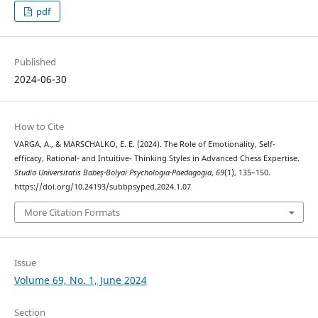
pdf
Published
2024-06-30
How to Cite
VARGA, A., & MARSCHALKO, E. E. (2024). The Role of Emotionality, Self-
efficacy, Rational- and Intuitive- Thinking Styles in Advanced Chess Expertise.
Studia Universitatis Babeș-Bolyai Psychologia-Paedagogia
,
69
(1), 135–150.
https://doi.org/10.24193/subbpsyped.2024.1.07
More Citation Formats
Issue
Volume 69, No. 1, June 2024
Section