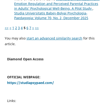
Emotion Regulation and Perceived Parental Practices
in Adults’ Psychological Well-Being. A Pilot Study
,
Studia Universitatis Babeș-Bolyai Psychologia-
Paedagogia: Volume 70, No. 2, December 2025
<<
<
1
2
3
4
5
6
7
>
>>
You may also
start an advanced similarity search
for this
article.
Diamond Open Access
OFFICIAL WEBPAGE:
https://studiapsypaed.com/
Links: