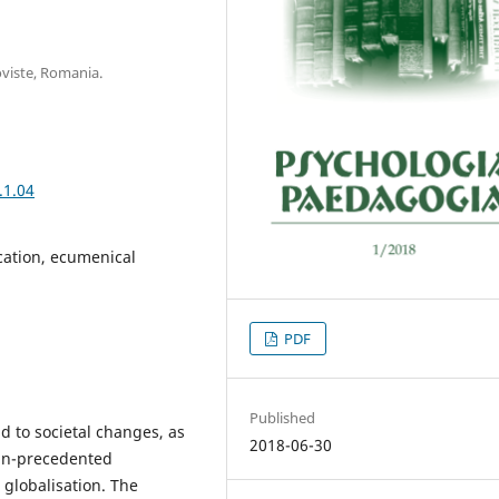
oviste, Romania.
.1.04
cation, ecumenical
PDF
Published
d to societal changes, as
2018-06-30
 un-precedented
globalisation. The