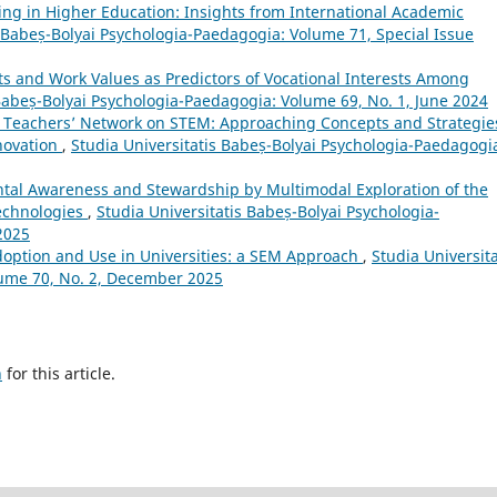
ing in Higher Education: Insights from International Academic
s Babeș-Bolyai Psychologia-Paedagogia: Volume 71, Special Issue
its and Work Values as Predictors of Vocational Interests Among
 Babeș-Bolyai Psychologia-Paedagogia: Volume 69, No. 1, June 2024
 Teachers’ Network on STEM: Approaching Concepts and Strategie
nnovation
,
Studia Universitatis Babeș-Bolyai Psychologia-Paedagogi
tal Awareness and Stewardship by Multimodal Exploration of the
Technologies
,
Studia Universitatis Babeș-Bolyai Psychologia-
2025
doption and Use in Universities: a SEM Approach
,
Studia Universita
lume 70, No. 2, December 2025
h
for this article.