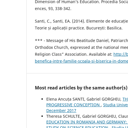
Dimension of Human’s Education. Procedia Socia
ences, 93, 338-342.
Santi, C., Santi, EA. (2014). Elemente de educație
Teorie și aplicații practice. București: Basilica.
*** - Message of His Beatitude Daniel, Patriarc
Orthodox Church, expressed at the national meet
Religion Class” Association. Available at:
http://
benefica-intre-familie-scoala-si-biserica-in-dom
Most read articles by the same author(s)
Elena Ancuța SANTI, Gabriel GORGHIU,
TH
PROGRESSIVE CONCEPTION
,
Studia Unive
December 2017
Theresa SCHULTE, Gabriel GORGHIU, Clau
EDUCATION IN ROMANIA AND GERMANY: R
STUDY ON SCIENCE EDUCATION
,
Studia U