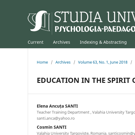
Current
Archives
Indexing & Abstracting
Home
/
Archives
/
Volume 63, No. 1, June 2018
/
EDUCATION IN THE SPIRIT
Elena Ancuța SANTI
Teacher Training Department , Valahia University Targ
santi.anca@yahoo.ro
Cosmin SANTI
Valahia University Targoviste, Romania. santicosmin