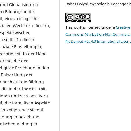
Babeș-Bolyai Psychologia-Paedagogi
und Globalisierung
en Bildungspolitik
t, eine axiologische
zialen Werten zu fördern,
This work is licensed under a
Creative
espekt zwischen
Commons Attribution-NonCommercia
 sollte. In dieser
NoDerivatives 4.0 International Licen
oziale Einstellungen,
echtigkeit. In der Nähe
Kirche, die den
eligiöse Erziehung in den
e Entwicklung der
er auch auf die Bildung
die in der Lage ist, mit
ren und sich positiv zu
uf, die formativen Aspekte
fzuzeigen, wie sie mit
ildung in Beziehung
nischen Bildung in