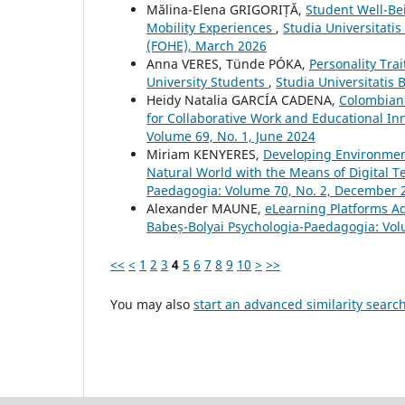
Mălina-Elena GRIGORIȚĂ,
Student Well-Be
Mobility Experiences
,
Studia Universitati
(FOHE), March 2026
Anna VERES, Tünde PÓKA,
Personality Tra
University Students
,
Studia Universitatis
Heidy Natalia GARCÍA CADENA,
Colombian
for Collaborative Work and Educational I
Volume 69, No. 1, June 2024
Miriam KENYERES,
Developing Environmen
Natural World with the Means of Digital 
Paedagogia: Volume 70, No. 2, December 
Alexander MAUNE,
eLearning Platforms A
Babeș-Bolyai Psychologia-Paedagogia: Vo
<<
<
1
2
3
4
5
6
7
8
9
10
>
>>
You may also
start an advanced similarity searc