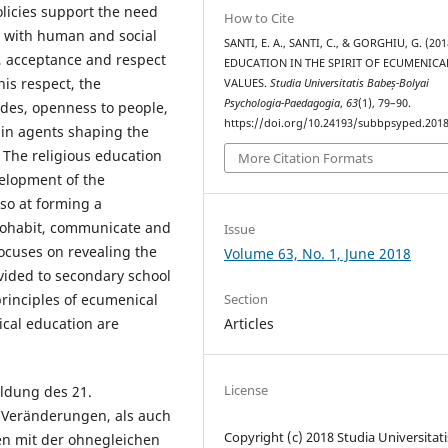
olicies support the need
How to Cite
y with human and social
SANTI, E. A., SANTI, C., & GORGHIU, G. (201
, acceptance and respect
EDUCATION IN THE SPIRIT OF ECUMENICA
his respect, the
VALUES.
Studia Universitatis Babeș-Bolyai
Psychologia-Paedagogia
,
63
(1), 79–90.
udes, openness to people,
https://doi.org/10.24193/subbpsyped.2018
ain agents shaping the
 The religious education
More Citation Formats
velopment of the
lso at forming a
 cohabit, communicate and
Issue
 focuses on revealing the
Volume 63, No. 1, June 2018
ovided to secondary school
principles of ecumenical
Section
cal education are
Articles
License
ildung des 21.
e Veränderungen, als auch
Copyright (c) 2018 Studia Universitati
n mit der ohnegleichen