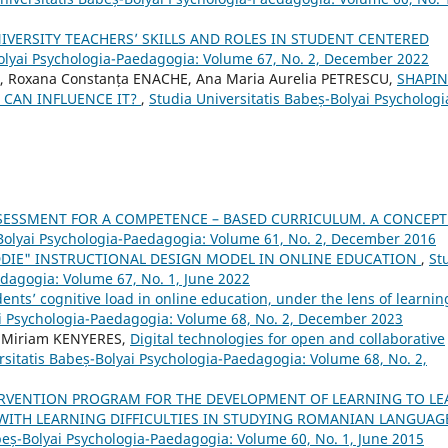
IVERSITY TEACHERS’ SKILLS AND ROLES IN STUDENT CENTERED
Bolyai Psychologia-Paedagogia: Volume 67, No. 2, December 2022
 Roxana Constanța ENACHE, Ana Maria Aurelia PETRESCU,
SHAPI
T CAN INFLUENCE IT?
,
Studia Universitatis Babeș-Bolyai Psychologi
SESSMENT FOR A COMPETENCE – BASED CURRICULUM. A CONCEP
-Bolyai Psychologia-Paedagogia: Volume 61, No. 2, December 2016
DDIE" INSTRUCTIONAL DESIGN MODEL IN ONLINE EDUCATION
,
St
edagogia: Volume 67, No. 1, June 2022
ents’ cognitive load in online education, under the lens of learnin
ai Psychologia-Paedagogia: Volume 68, No. 2, December 2023
 Miriam KENYERES,
Digital technologies for open and collaborative
rsitatis Babeș-Bolyai Psychologia-Paedagogia: Volume 68, No. 2,
RVENTION PROGRAM FOR THE DEVELOPMENT OF LEARNING TO L
WITH LEARNING DIFFICULTIES IN STUDYING ROMANIAN LANGUAG
beș-Bolyai Psychologia-Paedagogia: Volume 60, No. 1, June 2015