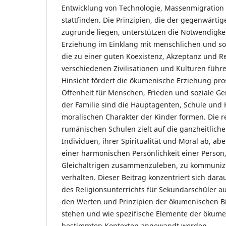
Entwicklung von Technologie, Massenmigration 
stattfinden. Die Prinzipien, die der gegenwärtig
zugrunde liegen, unterstützen die Notwendigkei
Erziehung im Einklang mit menschlichen und so
die zu einer guten Koexistenz, Akzeptanz und R
verschiedenen Zivilisationen und Kulturen führen
Hinsicht fördert die ökumenische Erziehung pros
Offenheit für Menschen, Frieden und soziale Ger
der Familie sind die Hauptagenten, Schule und 
moralischen Charakter der Kinder formen. Die r
rumänischen Schulen zielt auf die ganzheitlich
Individuen, ihrer Spiritualität und Moral ab, ab
einer harmonischen Persönlichkeit einer Person, 
Gleichaltrigen zusammenzuleben, zu kommunizie
verhalten. Dieser Beitrag konzentriert sich dara
des Religionsunterrichts für Sekundarschüler au
den Werten und Prinzipien der ökumenischen B
stehen und wie spezifische Elemente der ökume
bestimmten Kontexten angewandt werden.