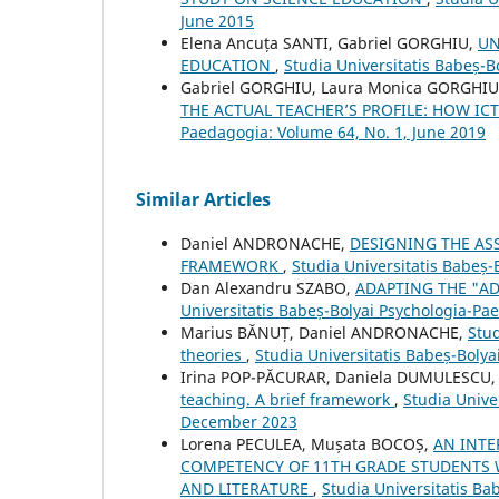
June 2015
Elena Ancuța SANTI, Gabriel GORGHIU,
UN
EDUCATION
,
Studia Universitatis Babeș-
Gabriel GORGHIU, Laura Monica GORGHIU,
THE ACTUAL TEACHER’S PROFILE: HOW IC
Paedagogia: Volume 64, No. 1, June 2019
Similar Articles
Daniel ANDRONACHE,
DESIGNING THE AS
FRAMEWORK
,
Studia Universitatis Babeș
Dan Alexandru SZABO,
ADAPTING THE "A
Universitatis Babeș-Bolyai Psychologia-Pa
Marius BĂNUȚ, Daniel ANDRONACHE,
Stud
theories
,
Studia Universitatis Babeș-Boly
Irina POP-PĂCURAR, Daniela DUMULESCU,
teaching. A brief framework
,
Studia Unive
December 2023
Lorena PECULEA, Mușata BOCOȘ,
AN INTE
COMPETENCY OF 11TH GRADE STUDENTS 
AND LITERATURE
,
Studia Universitatis Ba