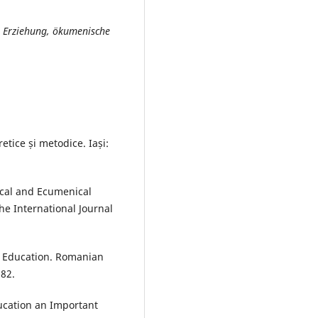
e Erziehung, ökumenische
etice și metodice. Iași:
ical and Ecumenical
he International Journal
on Education. Romanian
-82.
ducation an Important