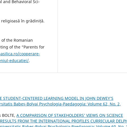
l and Behavioral Sci-
 religioasă în grădiniță.
h of the Romanian
ing of the “Parents for
basilica.ro/cooperare-
eniul-educatiei/
.
E STUDENT-CENTERED LEARNING MODEL IN JOHN DEWEY’S
rsitatis Babeș-Bolyai Psychologia-Paedagogia: Volume 62, No. 2,
s BOLTE,
A COMPARISON OF STAKEHOLDERS’ VIEWS ON SCIENCE
ESULTS FROM THE INTERNATIONAL PROFILES CURRICULAR DELP
niversitatis Babeș-Bolyai Psychologia-Paedagogia: Volume 60, No. 