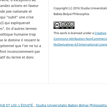
grandes actions en faveur
Copyright (c) 2016 Studia Universitati
e joie nationale et
Babeș-Bolyai Philosophia
qui "subit" une crise
)) qui expliquerait
s". En d’autres termes
This work is licensed under a
Creative
 politique humaine trop
Commons Attribution-NonCommercia
e le domine il ressent le
NoDerivatives 4.0 International Licen
ptionnel que l’on ne lui a
l finit inconsciemment par
atif du terme et donc
QUE ET LOI: L’ÉQUITÉ
,
Studia Universitatis Babeș-Bolyai Philosophi