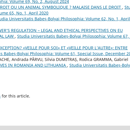
ophia: Volume 69, No. 2, August 2024
 DROIT OU UN ANIMAL SYMBOLIQUE ? MALAISE DANS LE DROIT
,
St
lume 65, No. 1, April 2020
udia Universitatis Babeș-Bolyai Philosophia: Volume 62, No. 1, April
ER’S REGULATION – LEGAL AND ETHICAL PERSPECTIVES ON EU
NAL LAW
,
Studia Universitatis Babeș-Bolyai Philosophia: Volume 67,
XCEPTION? «VEILLE POUR SOI» ET «VEILLE POUR L’AUTRE»: ENTRE
tis Babeș-Bolyai Philosophia: Volume 61, Special Issue, December 2
ACHE, Andrada PÂRVU, Silvia DUMITRAȘ, Rodica GRAMMA, Gabriel
IVES IN ROMANIA AND LITHUANIA
,
Studia Universitatis Babeș-Boly
h
for this article.