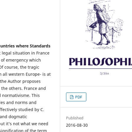
ountries where
Standards
legal situation in France
te of emergency which
Of course, the tragic
 all western Europe- is at
, the Author proposes
 the others. France and
al normativisme. This
PDF
ples and norms and
fectively studied by C.
 and dogmatic
Published
ut it’s not what we need
2016-08-30
ignification of the term