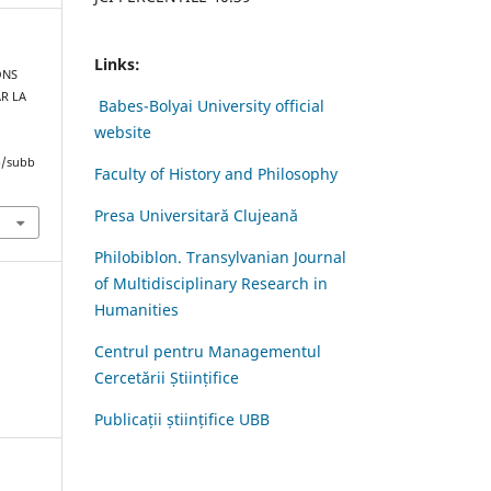
Links:
IONS
R LA
Babes-Bolyai University official
website
hp/subb
Faculty of History and Philosophy
Presa Universitară Clujeană
Philobiblon. Transylvanian Journal
of Multidisciplinary Research in
Humanities
Centrul pentru Managementul
Cercetării Științifice
Publicații științifice UBB