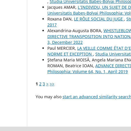
,
Studia Universitatis Babeș-Bolyai Philos
Jacques AMAR,
L’INDIVIDU, UN SUJET DE
Universitatis Babeș-Bolyai Philosophia: Vo
Roxana DAN,
LE RÔLE SOCIAL DU JUGE
,
St
2017
Alexandrina-Augusta BORA,
WHISTLEBLOW
DIRECTIVE TRANSPOSITION INTO NATIO
3, December 2022
Paul MERCIER,
LA VEILLE COMME ÉTAT D’E
NORME ET EXCEPTION
,
Studia Universita
Ştefana Maria MOISĂ, Angela Mariana EN
ROMAN, Beatrice IOAN,
ADVANCE DIRECT
Philosophia: Volume 64, No. 1, April 2019
1
2
3
>
>>
You may also
start an advanced similarity searc