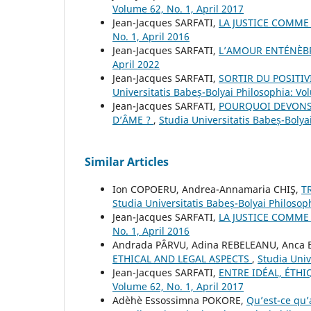
Volume 62, No. 1, April 2017
Jean-Jacques SARFATI,
LA JUSTICE COMME
No. 1, April 2016
Jean-Jacques SARFATI,
L’AMOUR ENTÉNÈ
April 2022
Jean-Jacques SARFATI,
SORTIR DU POSITIV
Universitatis Babeș-Bolyai Philosophia: Vo
Jean-Jacques SARFATI,
POURQUOI DEVONS-
D’ÂME ?
,
Studia Universitatis Babeș-Boly
Similar Articles
Ion COPOERU, Andrea-Annamaria CHIŞ,
T
Studia Universitatis Babeș-Bolyai Philosop
Jean-Jacques SARFATI,
LA JUSTICE COMME
No. 1, April 2016
Andrada PÂRVU, Adina REBELEANU, Anca
ETHICAL AND LEGAL ASPECTS
,
Studia Univ
Jean-Jacques SARFATI,
ENTRE IDÉAL, ÉTHI
Volume 62, No. 1, April 2017
Adèhè Essossimna POKORE,
Qu’est-ce qu’