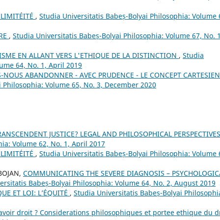
 LIMITÉITÉ
,
Studia Universitatis Babeș-Bolyai Philosophia: Volume 
BRE
,
Studia Universitatis Babeș-Bolyai Philosophia: Volume 67, No. 1
ISME EN ALLANT VERS L'ETHIQUE DE LA DISTINCTION
,
Studia
lume 64, No. 1, April 2019
NOUS ABANDONNER - AVEC PRUDENCE - LE CONCEPT CARTESIEN
ai Philosophia: Volume 65, No. 3, December 2020
RANSCENDENT JUSTICE? LEGAL AND PHILOSOPHICAL PERSPECTIVE
hia: Volume 62, No. 1, April 2017
 LIMITÉITÉ
,
Studia Universitatis Babeș-Bolyai Philosophia: Volume 
 BOJAN,
COMMUNICATING THE SEVERE DIAGNOSIS – PSYCHOLOGIC
ersitatis Babeș-Bolyai Philosophia: Volume 64, No. 2, August 2019
QUE ET LOI: L’ÉQUITÉ
,
Studia Universitatis Babeș-Bolyai Philosophi
avoir droit ? Considerations philosophiques et portee ethique du d