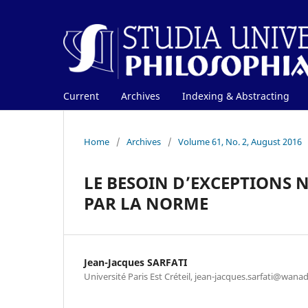
Current
Archives
Indexing & Abstracting
Home
/
Archives
/
Volume 61, No. 2, August 2016
LE BESOIN D’EXCEPTIONS 
PAR LA NORME
Jean-Jacques SARFATI
Université Paris Est Créteil, jean-jacques.sarfati@wanad