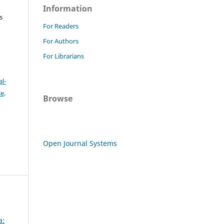
Information
s
For Readers
For Authors
For Librarians
l-
se
.
Browse
Open Journal Systems
a: