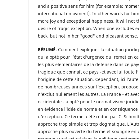
and a positive sens for him (for example: momen
international enjoyment). In other words for him,
more joy and exceptional happiness, it will not 
desire of tragic exception. When one excludes ex
back, but not in her "good" and pleasant sense.
RÉSUMÉ.
Comment expliquer la situation juridiq
qui a opté pour l’état d’urgence qui remet en ca
les plus élémentaires de la défense dans ce pays 
tragique que connaît ce pays -et avec lui toute l
l’origine de cette situation. Cependant, ici l’aute
de nombreuses années sur l’exception, propose 
n’exclut nullement les autres. La France - et avec
occidentale - a opté pour le normativisme jurid
en évidence l’idée de norme et en conséquence 
d’exception. Ce terme a été réduit par C. Schmi
approche trop simple et trop dogmatique. L’Aut
approche plus ouverte du terme et souligne en 
manque cruel actuel dans la politique contempo