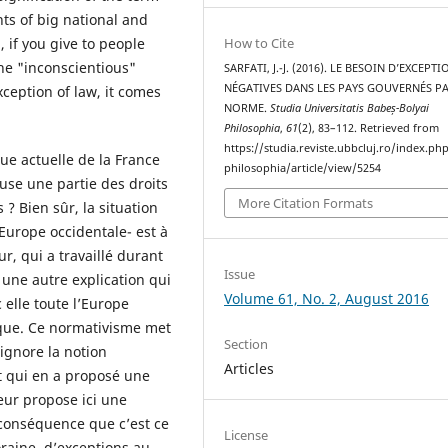
ts of big national and
How to Cite
 if you give to people
the "inconscientious"
SARFATI, J.-J. (2016). LE BESOIN D’EXCEPT
NÉGATIVES DANS LES PAYS GOUVERNÉS PA
ception of law, it comes
NORME.
Studia Universitatis Babeș-Bolyai
Philosophia
,
61
(2), 83–112. Retrieved from
https://studia.reviste.ubbcluj.ro/index.p
ue actuelle de la France
philosophia/article/view/5254
use une partie des droits
More Citation Formats
? Bien sûr, la situation
’Europe occidentale- est à
ur, qui a travaillé durant
Issue
une autre explication qui
Volume 61, No. 2, August 2016
 elle toute l’Europe
ique. Ce normativisme met
Section
ignore la notion
Articles
tt qui en a proposé une
eur propose ici une
conséquence que c’est ce
License
raine, d’exceptions au