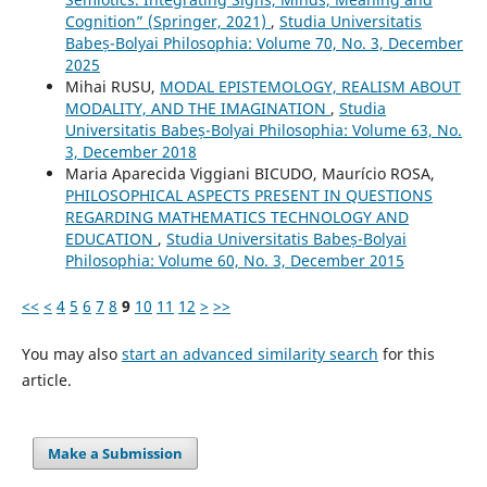
Cognition” (Springer, 2021)
,
Studia Universitatis
Babeș-Bolyai Philosophia: Volume 70, No. 3, December
2025
Mihai RUSU,
MODAL EPISTEMOLOGY, REALISM ABOUT
MODALITY, AND THE IMAGINATION
,
Studia
Universitatis Babeș-Bolyai Philosophia: Volume 63, No.
3, December 2018
Maria Aparecida Viggiani BICUDO, Maurício ROSA,
PHILOSOPHICAL ASPECTS PRESENT IN QUESTIONS
REGARDING MATHEMATICS TECHNOLOGY AND
EDUCATION
,
Studia Universitatis Babeș-Bolyai
Philosophia: Volume 60, No. 3, December 2015
<<
<
4
5
6
7
8
9
10
11
12
>
>>
You may also
start an advanced similarity search
for this
article.
Make a Submission