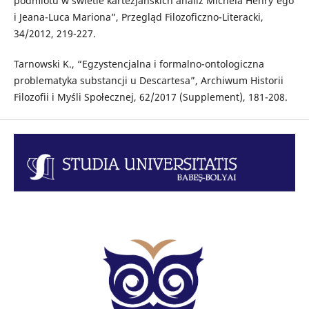
podmiotu w świetle kartezjańskich analiz Michela Henry'ego
i Jeana-Luca Mariona”, Przegląd Filozoficzno-Literacki,
34/2012, 219-227.
Tarnowski K., “Egzystencjalna i formalno-ontologiczna
problematyka substancji u Descartesa”, Archiwum Historii
Filozofii i Myśli Społecznej, 62/2017 (Supplement), 181-208.