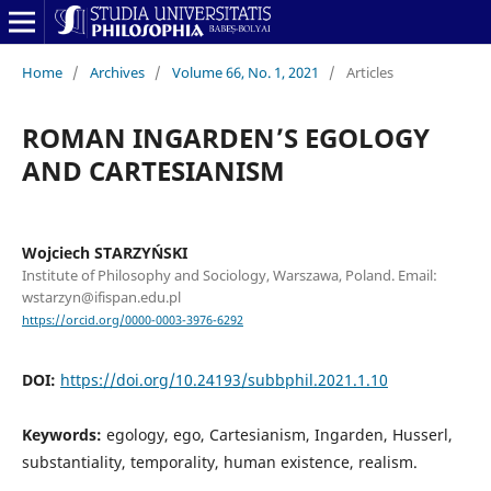
Home
/
Archives
/
Volume 66, No. 1, 2021
/
Articles
ROMAN INGARDEN’S EGOLOGY
AND CARTESIANISM
Wojciech STARZYŃSKI
Institute of Philosophy and Sociology, Warszawa, Poland. Email:
wstarzyn@ifispan.edu.pl
https://orcid.org/0000-0003-3976-6292
DOI:
https://doi.org/10.24193/subbphil.2021.1.10
Keywords:
egology, ego, Cartesianism, Ingarden, Husserl,
substantiality, temporality, human existence, realism.