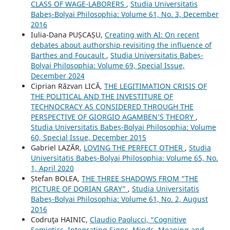
CLASS OF WAGE-LABORERS
,
Studia Universitatis
Babeș-Bolyai Philosophia: Volume 61, No. 3, December
2016
Iulia-Dana PUȘCAȘU,
Creating with AI: On recent
debates about authorship revisiting the influence of
Barthes and Foucault
,
Studia Universitatis Babeș-
Bolyai Philosophia: Volume 69, Special Issue,
December 2024
Ciprian Răzvan LICĂ,
THE LEGITIMATION CRISIS OF
THE POLITICAL AND THE INVESTITURE OF
TECHNOCRACY AS CONSIDERED THROUGH THE
PERSPECTIVE OF GIORGIO AGAMBEN’S THEORY
,
Studia Universitatis Babeș-Bolyai Philosophia: Volume
60, Special Issue, December 2015
Gabriel LAZĂR,
LOVING THE PERFECT OTHER
,
Studia
Universitatis Babeș-Bolyai Philosophia: Volume 65, No.
1, April 2020
Ștefan BOLEA,
THE THREE SHADOWS FROM “THE
PICTURE OF DORIAN GRAY”
,
Studia Universitatis
Babeș-Bolyai Philosophia: Volume 61, No. 2, August
2016
Codruţa HAINIC,
Claudio Paolucci, “Cognitive
Semiotics. Integrating Signs, Minds, Meaning and