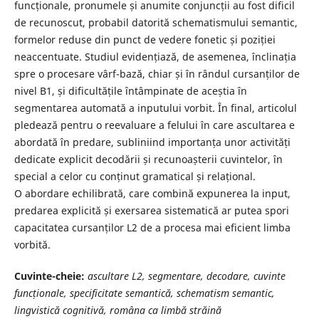
funcționale, pronumele și anumite conjuncții au fost dificil
de recunoscut, probabil datorită schematismului semantic,
formelor reduse din punct de vedere fonetic și poziției
neaccentuate. Studiul evidențiază, de asemenea, înclinația
spre o procesare vârf-bază, chiar și în rândul cursanților de
nivel B1, și dificultățile întâmpinate de aceștia în
segmentarea automată a inputului vorbit. În final, articolul
pledează pentru o reevaluare a felului în care ascultarea e
abordată în predare, subliniind importanța unor activități
dedicate explicit decodării și recunoașterii cuvintelor, în
special a celor cu conținut gramatical și relațional.
O abordare echilibrată, care combină expunerea la input,
predarea explicită și exersarea sistematică ar putea spori
capacitatea cursanților L2 de a procesa mai eficient limba
vorbită.
Cuvinte-cheie:
ascultare L2, segmentare, decodare, cuvinte
funcționale, specificitate
semantică, schematism semantic,
lingvistică cognitivă, româna ca limbă străină