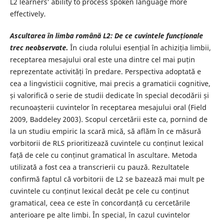
L2 learners’ ability to process spoken language more
effectively.
Ascultarea în limba română L2: De ce cuvintele funcționale
trec neobservate.
În ciuda rolului esențial în achiziția limbii,
receptarea mesajului oral este una dintre cel mai puțin
reprezentate activități în predare. Perspectiva adoptată e
cea a lingvisticii cognitive, mai precis a gramaticii cognitive,
și valorifică o serie de studii dedicate în special decodării și
recunoașterii cuvintelor în receptarea mesajului oral (Field
2009, Baddeley 2003). Scopul cercetării este ca, pornind de
la un studiu empiric la scară mică, să aflăm în ce măsură
vorbitorii de RLS prioritizează cuvintele cu conținut lexical
față de cele cu conținut gramatical în ascultare. Metoda
utilizată a fost cea a transcrierii cu pauză. Rezultatele
confirmă faptul că vorbitorii de L2 se bazează mai mult pe
cuvintele cu conținut lexical decât pe cele cu conținut
gramatical, ceea ce este în concordanță cu cercetările
anterioare pe alte limbi. În special, în cazul cuvintelor