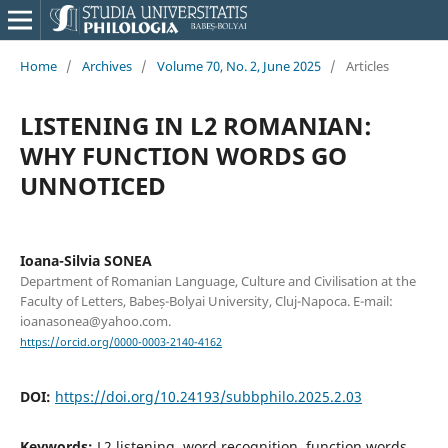
Home
/
Archives
/
Volume 70, No. 2, June 2025
/
Articles
LISTENING IN L2 ROMANIAN:
WHY FUNCTION WORDS GO
UNNOTICED
Ioana-Silvia SONEA
Department of Romanian Language, Culture and Civilisation at the
Faculty of Letters, Babeș-Bolyai University, Cluj-Napoca. E-mail:
ioanasonea@yahoo.com.
https://orcid.org/0000-0003-2140-4162
DOI:
https://doi.org/10.24193/subbphilo.2025.2.03
Keywords:
L2 listening, word recognition, function words,