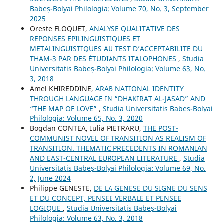
Babeș-Bolyai Philologia: Volume 70, No. 3, September
2025
Oreste FLOQUET,
ANALYSE QUALITATIVE DES
REPONSES EPILINGUISTIQUES ET
METALINGUISTIQUES AU TEST D’ACCEPTABILITE DU
THAM-3 PAR DES ÉTUDIANTS ITALOPHONES
,
Studia
Universitatis Babeș-Bolyai Philologia: Volume 63, No.
3, 2018
Amel KHIREDDINE,
ARAB NATIONAL IDENTITY
THROUGH LANGUAGE IN “DHAKIRAT AL-JASAD” AND
“THE MAP OF LOVE”
,
Studia Universitatis Babeș-Bolyai
Philologia: Volume 65, No. 3, 2020
Bogdan CONTEA, Iulia PIETRARU,
THE POST-
COMMUNIST NOVEL OF TRANSITION AS REALISM OF
TRANSITION. THEMATIC PRECEDENTS IN ROMANIAN
AND EAST-CENTRAL EUROPEAN LITERATURE
,
Studia
Universitatis Babeș-Bolyai Philologia: Volume 69, No.
2, June 2024
Philippe GENESTE,
DE LA GENESE DU SIGNE DU SENS
ET DU CONCEPT, PENSEE VERBALE ET PENSEE
LOGIQUE
,
Studia Universitatis Babeș-Bolyai
Philologia: Volume 63, No. 3, 2018