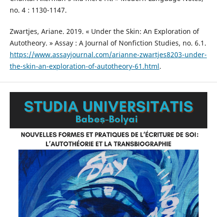
no. 4 : 1130-1147.
Zwartjes, Ariane. 2019. « Under the Skin: An Exploration of
Autotheory. » Assay : A Journal of Nonfiction Studies, no. 6.1.
https://www.assayjournal.com/arianne-zwartjes8203-under-
the-skin-an-exploration-of-autotheory-61.html
.