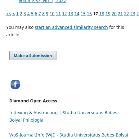
Volume 67, No. 2, 2022
<<
<
1
2
3
4
5
6
7
8
9
10
11
12
13
14
15
16
17
18
19
20
21
22
23
2
You may also
start an advanced similarity search
for this
article.
Make a Submission
Diamond Open Access
Indexing & Abstracting | Studia Universitatis Babeș-
Bolyai Philologia
WoS-Journal.Info (WJI) - Studia Universitatis Babeș-Bolyai