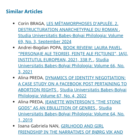
Similar Articles
Corin BRAGA,
LES MÉTAMORPHOSES D’APULÉE. 2.
DESTRUCTURATION ANARCHETYPALE DU ROMAN
,
Studia Universitatis Babeș-Bolyai Philologia: Volume
69, No. 3, September 2024
Andrei-Bogdan POPA,
BOOK REVIEW: LAURA PAVEL,
“PERSONAJE ALE TEORIEI, FIINȚE ALE FICȚIUNII”, IAȘI,
INSTITUTUL EUROPEAN, 2021, 338 P.
,
Studia
Universitatis Babeș-Bolyai Philologia: Volume 66, No.
3, 2021
Alina PREDA,
DYNAMICS OF IDENTITY NEGOTIATION:
A CASE STUDY ON A FACEBOOK POST PERTAINING TO
ABORTION RIGHTS
,
Studia Universitatis Babeș-Bolyai
Philologia: Volume 67, No. 4, 2022
Alina PREDA,
JEANETTE WINTERSON’S “THE STONE
GODS” AS AN EBULLITION OF GENRES
,
Studia
Universitatis Babeș-Bolyai Philologia: Volume 64, No.
1, 2019
Ioana Gabriela NAN,
GIRLHOOD AND GIRL
FRIENDSHIP IN THE NARRATIVES OF BJØRG VIK AND