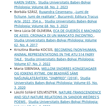
KARIN SVEEN
,
Studia Universitatis Babeș-Bolyai
Philologia: Volume 68, No. 2, 2023
Borbála SZÁSZ,
Ruxandra Cesereanu, „Lumi de
ficțiune, lumi de realitate”, București: Editura Tracus
Arte, 2022, 354 p.
,
Studia Universitatis Babeș-Bolyai
Philologia: Volume 68, No. 3, 2023
Vera Lúcia DE OLIVEIRA,
EÇA DE QUEIRÓS E MACHADO
DE ASSIS: CRONACA DI UN MANCATO INCONTRO
,
Studia Universitatis Babeș-Bolyai Philologia: Volume
62, No. 4, 2017
Krisztina Bianka KOCSIS,
BECOMING (NON)HUMAN.
ANIMAL REPRESENTATIONS IN THE ATU 514 FAIRY
TALE
,
Studia Universitatis Babeș-Bolyai Philologia:
Volume 67, No. 2, 2022
Maria SIBINSKA,
MELLOM SNORRES KONGESAGAER
OG JOIKENS RYTME. OM BEAIVVÁŠ SÁMI
NAŠUNÁLATEÁHTERS "SNØFRID" (2018)
,
Studia
Universitatis Babeș-Bolyai Philologia: Volume 65, No.
3, 2020
László Szilárd SZILVESZTER,
NATURE-TRANSCENDENCE
AND SELF-NATURE RELATIONS IN SANDOR WEÖRES’S
POEMS
,
Studia Universitatis Babeș-Bolyai Philologia: