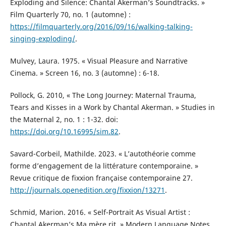
Exploding and Silence: Chantal Akerman’s Soundtracks. »
Film Quarterly 70, no. 1 (automne) :
https://filmquarterly.org/2016/09/16/walking-talking-
singing-exploding/
.
Mulvey, Laura. 1975. « Visual Pleasure and Narrative
Cinema. » Screen 16, no. 3 (automne) : 6-18.
Pollock, G. 2010, « The Long Journey: Maternal Trauma,
Tears and Kisses in a Work by Chantal Akerman. » Studies in
the Maternal 2, no. 1 : 1-32. doi:
https://doi.org/10.16995/sim.82
.
Savard-Corbeil, Mathilde. 2023. « L’autothéorie comme
forme d’engagement de la littérature contemporaine. »
Revue critique de fixxion française contemporaine 27.
http://journals.openedition.org/fixxion/13271
.
Schmid, Marion. 2016. « Self-Portrait As Visual Artist :
Chantal Akerman’s Ma mère rit. » Modern Language Notes,