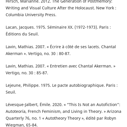
Hirsch, Marianne. 2012. The Generation of Postmemory:
Writing and Visual Culture After the Holocaust. New York :
Columbia University Press.
Lacan, Jacques. 1975. Séminaire XX. (1972-1973). Paris :
Éditions du Seuil.
Lavin, Mathias. 2007. « Écrire à côté de ses lacets. Chantal
Akerman ». Vertigo, no. 30 : 80-87.
Lavin, Mathias. 2007. « Entretien avec Chantal Akerman. »
Vertigo, no. 30 : 85-87.
Lejeune, Philippe. 1975. Le pacte autobiographique. Paris :
Seuil.
Lévesque-Jalbert, Émile. 2020. « “This Is Not an Autofiction”:
Autoteoría, French Feminism, and Living in Theory. » Arizona
Quarterly 76, no. 1 « Autotheory Theory », édité par Robyn
Wiegman, 65-84.