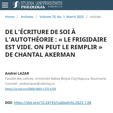
Home
/
Archives
/
Volume 70, No. 1, March 2025
/
Articles
DE L’ÉCRITURE DE SOI À
L’AUTOTHÉORIE : « LE FRIGIDAIRE
EST VIDE. ON PEUT LE REMPLIR »
DE CHANTAL AKERMAN
Andrei LAZAR
Faculté des Lettres, Université Babeş-Bolyai Cluj-Napoca, Roumanie.
Courriel : andrei.lazar@ubbcluj.ro
https://orcid.org/0000-0003-1275-6756
DOI:
https://doi.org/10.24193/subbphilo.2025.1.08