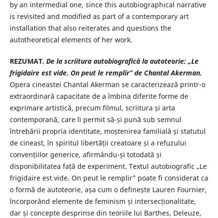
by an intermedial one, since this autobiographical narrative
is revisited and modified as part of a contemporary art
installation that also reiterates and questions the
autotheoretical elements of her work.
REZUMAT.
De la scriitura autobiografică la autoteorie: „Le
frigidaire est vide. On peut le remplir” de Chantal Akerman.
Opera cineastei Chantal Akerman se caracterizează printr-o
extraordinară capacitate de a îmbina diferite forme de
exprimare artistică, precum filmul, scriitura și arta
contemporană, care îi permit să-și pună sub semnul
întrebării propria identitate, moștenirea familială și statutul
de cineast, în spiritul libertății creatoare și a refuzului
convențiilor generice, afirmându-și totodată și
disponibilitatea față de experiment. Textul autobiografic „Le
frigidaire est vide. On peut le remplir” poate fi considerat ca
o formă de autoteorie, așa cum o definește Lauren Fournier,
încorporând elemente de feminism și intersecționalitate,
dar și concepte desprinse din teoriile lui Barthes, Deleuze,