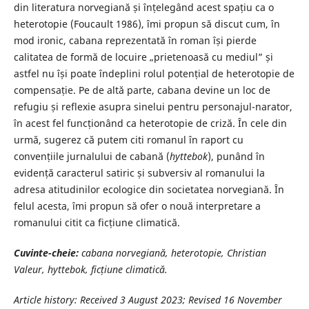
din literatura norvegiană și înțelegând acest spațiu ca o
heterotopie (Foucault 1986), îmi propun să discut cum, în
mod ironic, cabana reprezentată în roman își pierde
calitatea de formă de locuire „prietenoasă cu mediul” și
astfel nu își poate îndeplini rolul potențial de heterotopie de
compensație. Pe de altă parte, cabana devine un loc de
refugiu și reflexie asupra sinelui pentru personajul-narator,
în acest fel funcționând ca heterotopie de criză. În cele din
urmă, sugerez că putem citi romanul în raport cu
convențiile jurnalului de cabană (
hyttebok
), punând în
evidență caracterul satiric și subversiv al romanului la
adresa atitudinilor ecologice din societatea norvegiană. În
felul acesta, îmi propun să ofer o nouă interpretare a
romanului citit ca ficțiune climatică.
Cuvinte-cheie:
cabana norvegiană, heterotopie, Christian
Valeur, hyttebok, ficțiune
climatică.
Article history: Received 3
August 2023
; Revised
16 November