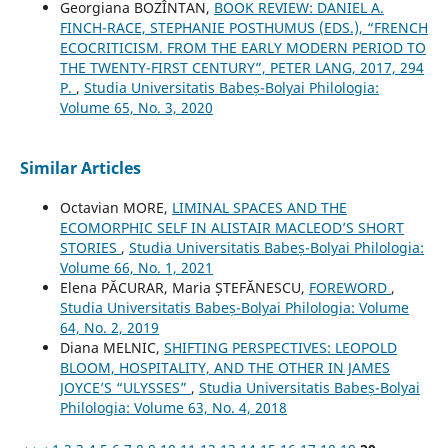
Georgiana BOZÎNTAN,
BOOK REVIEW: DANIEL A.
FINCH-RACE, STEPHANIE POSTHUMUS (EDS.), “FRENCH
ECOCRITICISM. FROM THE EARLY MODERN PERIOD TO
THE TWENTY-FIRST CENTURY”, PETER LANG, 2017, 294
P.
,
Studia Universitatis Babeș-Bolyai Philologia:
Volume 65, No. 3, 2020
Similar Articles
Octavian MORE,
LIMINAL SPACES AND THE
ECOMORPHIC SELF IN ALISTAIR MACLEOD’S SHORT
STORIES
,
Studia Universitatis Babeș-Bolyai Philologia:
Volume 66, No. 1, 2021
Elena PĂCURAR, Maria ȘTEFĂNESCU,
FOREWORD
,
Studia Universitatis Babeș-Bolyai Philologia: Volume
64, No. 2, 2019
Diana MELNIC,
SHIFTING PERSPECTIVES: LEOPOLD
BLOOM, HOSPITALITY, AND THE OTHER IN JAMES
JOYCE’S “ULYSSES”
,
Studia Universitatis Babeș-Bolyai
Philologia: Volume 63, No. 4, 2018