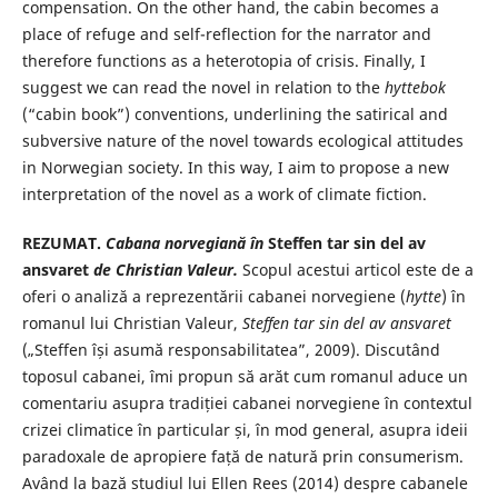
compensation. On the other hand, the cabin becomes a
place of refuge and self-reflection for the narrator and
therefore functions as a heterotopia of crisis. Finally, I
suggest we can read the novel in relation to the
hyttebok
(“cabin book”) conventions, underlining the satirical and
subversive nature of the novel towards ecological attitudes
in Norwegian society. In this way, I aim to propose a new
interpretation of the novel as a work of climate fiction.
REZUMAT.
Cabana norvegiană în
Steffen tar sin del av
ansvaret
de Christian
Valeur.
Scopul acestui articol este de a
oferi o analiză a reprezentării cabanei norvegiene (
hytte
) în
romanul lui Christian Valeur,
Steffen tar sin del av ansvaret
(„Steffen își asumă responsabilitatea”, 2009). Discutând
toposul cabanei, îmi propun să arăt cum romanul aduce un
comentariu asupra tradiției cabanei norvegiene în contextul
crizei climatice în particular și, în mod general, asupra ideii
paradoxale de apropiere față de natură prin consumerism.
Având la bază studiul lui Ellen Rees (2014) despre cabanele