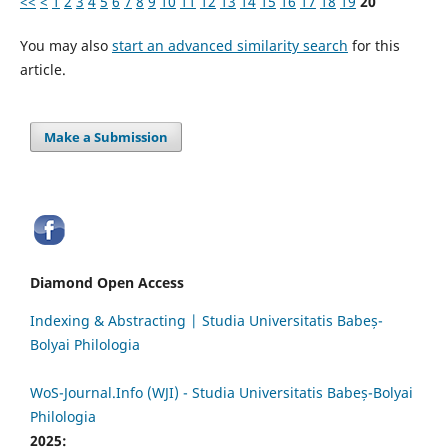
<<
<
1
2
3
4
5
6
7
8
9
10
11
12
13
14
15
16
17
18
19
20
You may also
start an advanced similarity search
for this
article.
Make a Submission
Diamond Open Access
Indexing & Abstracting | Studia Universitatis Babeș-
Bolyai Philologia
WoS-Journal.Info (WJI) - Studia Universitatis Babeș-Bolyai
Philologia
2025: