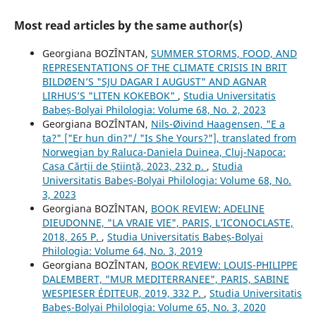
Most read articles by the same author(s)
Georgiana BOZÎNTAN,
SUMMER STORMS, FOOD, AND
REPRESENTATIONS OF THE CLIMATE CRISIS IN BRIT
BILDØEN’S "SJU DAGAR I AUGUST" AND AGNAR
LIRHUS’S "LITEN KOKEBOK"
,
Studia Universitatis
Babeș-Bolyai Philologia: Volume 68, No. 2, 2023
Georgiana BOZÎNTAN,
Nils-Øivind Haagensen, "E a
ta?" ["Er hun din?"/ "Is She Yours?"], translated from
Norwegian by Raluca-Daniela Duinea, Cluj-Napoca:
Casa Cărții de Știință, 2023, 232 p.
,
Studia
Universitatis Babeș-Bolyai Philologia: Volume 68, No.
3, 2023
Georgiana BOZÎNTAN,
BOOK REVIEW: ADELINE
DIEUDONNE, "LA VRAIE VIE", PARIS, L’ICONOCLASTE,
2018, 265 P.
,
Studia Universitatis Babeș-Bolyai
Philologia: Volume 64, No. 3, 2019
Georgiana BOZÎNTAN,
BOOK REVIEW: LOUIS-PHILIPPE
DALEMBERT, "MUR MEDITERRANEE", PARIS, SABINE
WESPIESER ÉDITEUR, 2019, 332 P.
,
Studia Universitatis
Babeș-Bolyai Philologia: Volume 65, No. 3, 2020