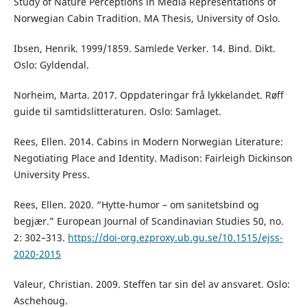
Study of Nature Perceptions in Media Representations of
Norwegian Cabin Tradition. MA Thesis, University of Oslo.
Ibsen, Henrik. 1999/1859. Samlede Verker. 14. Bind. Dikt.
Oslo: Gyldendal.
Norheim, Marta. 2017. Oppdateringar frå lykkelandet. Røff
guide til samtidslitteraturen. Oslo: Samlaget.
Rees, Ellen. 2014. Cabins in Modern Norwegian Literature:
Negotiating Place and Identity. Madison: Fairleigh Dickinson
University Press.
Rees, Ellen. 2020. “Hytte-humor – om sanitetsbind og
begjær.” European Journal of Scandinavian Studies 50, no.
2: 302–313.
https://doi-org.ezproxy.ub.gu.se/10.1515/ejss-
2020-2015
Valeur, Christian. 2009. Steffen tar sin del av ansvaret. Oslo:
Aschehoug.