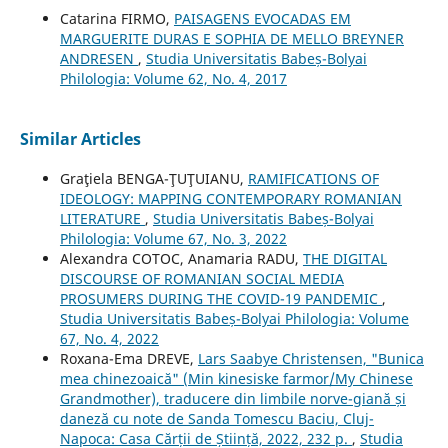
Catarina FIRMO,
PAISAGENS EVOCADAS EM
MARGUERITE DURAS E SOPHIA DE MELLO BREYNER
ANDRESEN
,
Studia Universitatis Babeș-Bolyai
Philologia: Volume 62, No. 4, 2017
Similar Articles
Graţiela BENGA-ŢUŢUIANU,
RAMIFICATIONS OF
IDEOLOGY: MAPPING CONTEMPORARY ROMANIAN
LITERATURE
,
Studia Universitatis Babeș-Bolyai
Philologia: Volume 67, No. 3, 2022
Alexandra COTOC, Anamaria RADU,
THE DIGITAL
DISCOURSE OF ROMANIAN SOCIAL MEDIA
PROSUMERS DURING THE COVID-19 PANDEMIC
,
Studia Universitatis Babeș-Bolyai Philologia: Volume
67, No. 4, 2022
Roxana-Ema DREVE,
Lars Saabye Christensen, "Bunica
mea chinezoaică" (Min kinesiske farmor/My Chinese
Grandmother), traducere din limbile norve-giană și
daneză cu note de Sanda Tomescu Baciu, Cluj-
Napoca: Casa Cărții de Știință, 2022, 232 p.
,
Studia