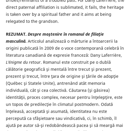
bribes/remnants of a troubled past. For Dany Laferrière, the
direct paternal affiliation is sublimated, it fails, the heritage
is taken over by a spiritual father and it aims at being
relegated to the grandson.
REZUMAT.
Despre moştenire în romanul de filiaţie
masculină.
Articolul analizează o mărturie a întoarcerii la
origini publicată în 2009 de o voce contemporană celebră în
literatura canadiană de expresie franceză: Dany Laferrière,
L’énigme du retour
. Romanul este construit pe o dublă
călătorie geografică şi mentală între trecut şi prezent,
prezent şi trecut, între ţara de origine şi ţările de adopţie
(Québec şi Statele Unite), antrenând atât memoria
individuală, cât şi cea colectivă. Căutarea (şi găsirea)
identităţii, proces complex, necesar pentru înţelepţire, este
un topos de predilecţie în climatul postmodern. Odată
înţeleasă, acceptată şi asumată, identitatea nu este
percepută ca sfâşietoare sau vindicativă, ci, în schimb, îl
ajută pe autor să-şi redobândească pacea şi să meargă mai