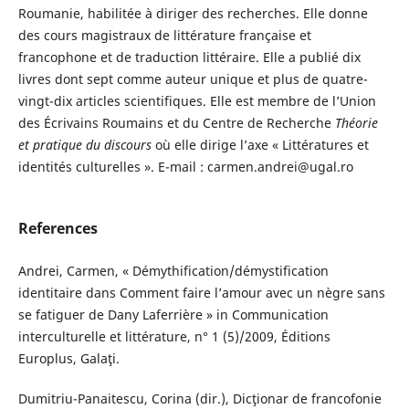
Roumanie, habilitée à diriger des recherches. Elle donne
des cours magistraux de littérature française et
francophone et de traduction littéraire. Elle a publié dix
livres dont sept comme auteur unique et plus de quatre-
vingt-dix articles scientifiques. Elle est membre de l’Union
des Écrivains Roumains et du Centre de Recherche
Théorie
et pratique du discours
où elle dirige l’axe « Littératures et
identités culturelles ». E-mail : carmen.andrei@ugal.ro
References
Andrei, Carmen, « Démythification/démystification
identitaire dans Comment faire l’amour avec un nègre sans
se fatiguer de Dany Laferrière » in Communication
interculturelle et littérature, n° 1 (5)/2009, Éditions
Europlus, Galaţi.
Dumitriu-Panaitescu, Corina (dir.), Dicţionar de francofonie