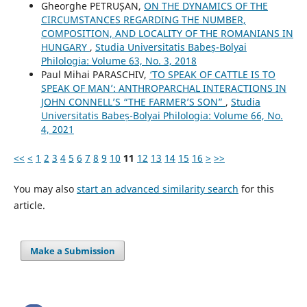
Gheorghe PETRUȘAN,
ON THE DYNAMICS OF THE
CIRCUMSTANCES REGARDING THE NUMBER,
COMPOSITION, AND LOCALITY OF THE ROMANIANS IN
HUNGARY
,
Studia Universitatis Babeș-Bolyai
Philologia: Volume 63, No. 3, 2018
Paul Mihai PARASCHIV,
‘TO SPEAK OF CATTLE IS TO
SPEAK OF MAN’: ANTHROPARCHAL INTERACTIONS IN
JOHN CONNELL’S “THE FARMER’S SON”
,
Studia
Universitatis Babeș-Bolyai Philologia: Volume 66, No.
4, 2021
<<
<
1
2
3
4
5
6
7
8
9
10
11
12
13
14
15
16
>
>>
You may also
start an advanced similarity search
for this
article.
Make a Submission