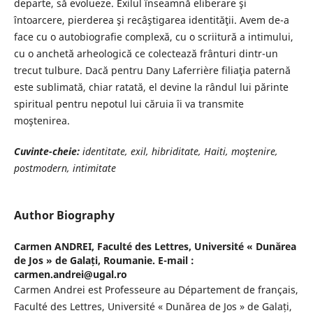
departe, să evolueze. Exilul înseamnă eliberare şi
întoarcere, pierderea şi recâştigarea identităţii. Avem de-a
face cu o autobiografie complexă, cu o scriitură a intimului,
cu o anchetă arheologică ce colectează frânturi dintr-un
trecut tulbure. Dacă pentru Dany Laferrière filiaţia paternă
este sublimată, chiar ratată, el devine la rândul lui părinte
spiritual pentru nepotul lui căruia îi va transmite
moştenirea.
Cuvinte-cheie:
identitate, exil, hibriditate, Haiti, moştenire,
postmodern, intimitate
Author Biography
Carmen ANDREI,
Faculté des Lettres, Université « Dunărea
de Jos » de Galați, Roumanie. E-mail :
carmen.andrei@ugal.ro
Carmen Andrei est Professeure au Département de français,
Faculté des Lettres, Université « Dunărea de Jos » de Galați,