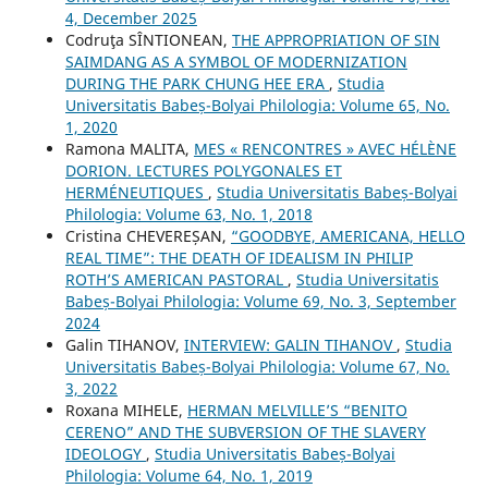
4, December 2025
Codruţa SÎNTIONEAN,
THE APPROPRIATION OF SIN
SAIMDANG AS A SYMBOL OF MODERNIZATION
DURING THE PARK CHUNG HEE ERA
,
Studia
Universitatis Babeș-Bolyai Philologia: Volume 65, No.
1, 2020
Ramona MALITA,
MES « RENCONTRES » AVEC HÉLÈNE
DORION. LECTURES POLYGONALES ET
HERMÉNEUTIQUES
,
Studia Universitatis Babeș-Bolyai
Philologia: Volume 63, No. 1, 2018
Cristina CHEVEREȘAN,
“GOODBYE, AMERICANA, HELLO
REAL TIME”: THE DEATH OF IDEALISM IN PHILIP
ROTH’S AMERICAN PASTORAL
,
Studia Universitatis
Babeș-Bolyai Philologia: Volume 69, No. 3, September
2024
Galin TIHANOV,
INTERVIEW: GALIN TIHANOV
,
Studia
Universitatis Babeș-Bolyai Philologia: Volume 67, No.
3, 2022
Roxana MIHELE,
HERMAN MELVILLE’S “BENITO
CERENO” AND THE SUBVERSION OF THE SLAVERY
IDEOLOGY
,
Studia Universitatis Babeș-Bolyai
Philologia: Volume 64, No. 1, 2019