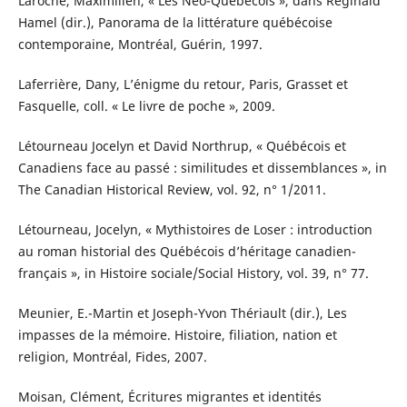
Laroche, Maximilien, « Les Néo-Québécois », dans Réginald
Hamel (dir.), Panorama de la littérature québécoise
contemporaine, Montréal, Guérin, 1997.
Laferrière, Dany, L’énigme du retour, Paris, Grasset et
Fasquelle, coll. « Le livre de poche », 2009.
Létourneau Jocelyn et David Northrup, « Québécois et
Canadiens face au passé : similitudes et dissemblances », in
The Canadian Historical Review, vol. 92, n° 1/2011.
Létourneau, Jocelyn, « Mythistoires de Loser : introduction
au roman historial des Québécois d’héritage canadien-
français », in Histoire sociale/Social History, vol. 39, n° 77.
Meunier, E.-Martin et Joseph-Yvon Thériault (dir.), Les
impasses de la mémoire. Histoire, filiation, nation et
religion, Montréal, Fides, 2007.
Moisan, Clément, Écritures migrantes et identités