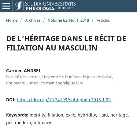
Home
/
Archives
/
Volume 63, No. 1, 2018
/
Articles
DE L’HÉRITAGE DANS LE RÉCIT DE
FILIATION AU MASCULIN
Carmen ANDREI
Faculté des Lettres, Université « Dunărea de Jos » de Galați,
Roumanie. E-mail : carmen.andrei@ugal.ro
DOI:
https://doi.org/10.24193/subbphilo.2018.1.02
Keywords:
identity, filiation, exile, hybridity, Haïti, heritage,
postmodern, intimacy.