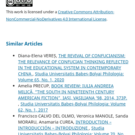
This work is licensed under a
Creative Commons Attribution-
NonCommercial-NoDerivatives 4.0 International License
.
Similar Articles
Diana-Elena VEREȘ,
THE REVIVAL OF CONFUCIANISM:
THE RELEVANCE OF CONFUCIAN THINKING REFLECTED
IN THE EDUCATIONAL SYSTEM IN CONTEMPORARY
CHINA
,
Studia Universitatis Babeș-Bolyai Philologia:
Volume 65, No. 1, 2020
Amelia PRECUP,
BOOK REVIEW: IULIA ANDREEA
MILICĂ, “THE SOUTH IN NINETEENTH CENTURY
AMERICAN FICTION”, IAȘI, VASILIANA ‘98, 2014, 373P.
,
Studia Universitatis Babeș-Bolyai Philologia: Volume
62, No. 1, 2017
Francisco CALVO DEL OLMO, Veronica MANOLE, Sanda
MORARU, Anamaria CUREA,
INTRODUCTION –
INTRODUCCIÓN – INTRODUZIONE
,
Studia
Universitatis Babeș-Bolyai Philologia: Volume 70, No.