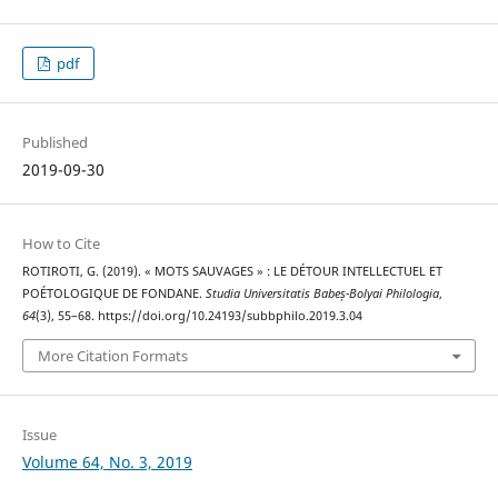
pdf
Published
2019-09-30
How to Cite
ROTIROTI, G. (2019). « MOTS SAUVAGES » : LE DÉTOUR INTELLECTUEL ET
POÉTOLOGIQUE DE FONDANE.
Studia Universitatis Babeș-Bolyai Philologia
,
64
(3), 55–68. https://doi.org/10.24193/subbphilo.2019.3.04
More Citation Formats
Issue
Volume 64, No. 3, 2019