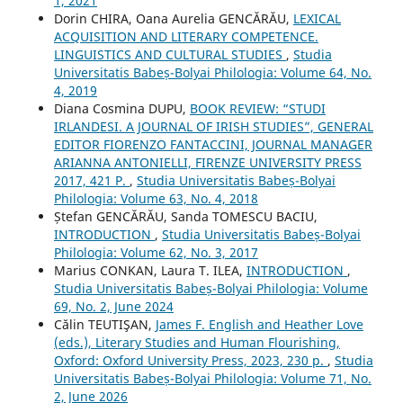
1, 2021
Dorin CHIRA, Oana Aurelia GENCĂRĂU,
LEXICAL
ACQUISITION AND LITERARY COMPETENCE.
LINGUISTICS AND CULTURAL STUDIES
,
Studia
Universitatis Babeș-Bolyai Philologia: Volume 64, No.
4, 2019
Diana Cosmina DUPU,
BOOK REVIEW: “STUDI
IRLANDESI. A JOURNAL OF IRISH STUDIES”, GENERAL
EDITOR FIORENZO FANTACCINI, JOURNAL MANAGER
ARIANNA ANTONIELLI, FIRENZE UNIVERSITY PRESS
2017, 421 P.
,
Studia Universitatis Babeș-Bolyai
Philologia: Volume 63, No. 4, 2018
Ștefan GENCĂRĂU, Sanda TOMESCU BACIU,
INTRODUCTION
,
Studia Universitatis Babeș-Bolyai
Philologia: Volume 62, No. 3, 2017
Marius CONKAN, Laura T. ILEA,
INTRODUCTION
,
Studia Universitatis Babeș-Bolyai Philologia: Volume
69, No. 2, June 2024
Călin TEUTIŞAN,
James F. English and Heather Love
(eds.), Literary Studies and Human Flourishing,
Oxford: Oxford University Press, 2023, 230 p.
,
Studia
Universitatis Babeș-Bolyai Philologia: Volume 71, No.
2, June 2026