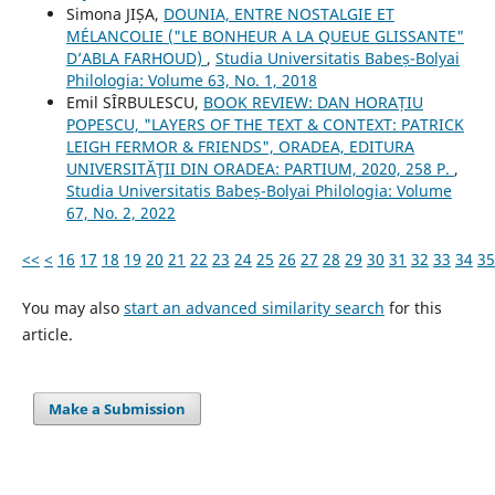
Simona JIȘA,
DOUNIA, ENTRE NOSTALGIE ET
MÉLANCOLIE ("LE BONHEUR A LA QUEUE GLISSANTE"
D’ABLA FARHOUD)
,
Studia Universitatis Babeș-Bolyai
Philologia: Volume 63, No. 1, 2018
Emil SÎRBULESCU,
BOOK REVIEW: DAN HORAȚIU
POPESCU, "LAYERS OF THE TEXT & CONTEXT: PATRICK
LEIGH FERMOR & FRIENDS", ORADEA, EDITURA
UNIVERSITĂŢII DIN ORADEA: PARTIUM, 2020, 258 P.
,
Studia Universitatis Babeș-Bolyai Philologia: Volume
67, No. 2, 2022
<<
<
16
17
18
19
20
21
22
23
24
25
26
27
28
29
30
31
32
33
34
35
You may also
start an advanced similarity search
for this
article.
Make a Submission