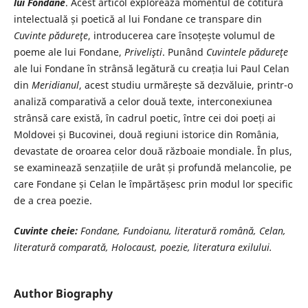
lui Fondane
. Acest articol explorează momentul de cotitură
intelectuală și poetică al lui Fondane ce transpare din
Cuvinte pădureţe
, introducerea care însoțește volumul de
poeme ale lui Fondane,
Privelişti
. Punând
Cuvintele pădureţe
ale lui Fondane în strânsă legătură cu creația lui Paul Celan
din
Meridianul
, acest studiu urmărește să dezvăluie, printr-o
analiză comparativă a celor două texte, interconexiunea
strânsă care există, în cadrul poetic, între cei doi poeți ai
Moldovei și Bucovinei, două regiuni istorice din România,
devastate de oroarea celor două războaie mondiale. În plus,
se examinează senzațiile de urât și profundă melancolie, pe
care Fondane și Celan le împărtășesc prin modul lor specific
de a crea poezie.
Cuvinte cheie:
Fondane, Fundoianu, literatură română, Celan,
literatură
comparată, Holocaust, poezie, literatura exilului.
Author Biography