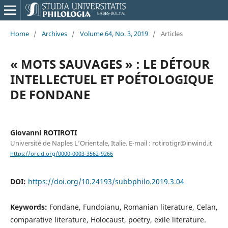
Home
/
Archives
/
Volume 64, No. 3, 2019
/
Articles
« MOTS SAUVAGES » : LE DÉTOUR
INTELLECTUEL ET POÉTOLOGIQUE
DE FONDANE
Giovanni ROTIROTI
Université de Naples L’Orientale, Italie. E-mail : rotirotigr@inwind.it
https://orcid.org/0000-0003-3562-9266
DOI:
https://doi.org/10.24193/subbphilo.2019.3.04
Keywords:
Fondane, Fundoianu, Romanian literature, Celan,
comparative literature, Holocaust, poetry, exile literature.