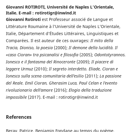
Giovanni ROTIROTI,
Université de Naples L’Orientale,
Italie. E-mail : rotirotigr@inwind.it
Giovanni Rotiroti
est Professeur associé de Langue et
Littérature Roumaine à l’Université de Naples L’Orientale,
Italie, Département d’Études Littéraires, Linguistiques et
Comparées. Il est auteur de ces ouvrages:
Il mito della
Tracia, Dioniso, la poesia
(2000);
Il demone della lucidità. Il
«caso Cioran» tra psicanalisi e filosofia
(2005);
Odontotyrannos.
Ionesco e il fantasma del Rinoceronte
(2009);
Il piacere di
leggere Urmuz
(2010);
Il segreto interdetto. Eliade, Cioran e
Ionesco sulla scena comunitaria dell’esilio
(2011);
La passione
del Reale. Emil Cioran, Gherasim Luca, Paul Celan e l’evento
rivoluzionario dell’amore
(2016);
Elogio della traduzione
impossibile
(2017). E-mail : rotirotigr@inwind.it
References
Beray, Patrice. Benjamin Fondane au temps du poème,