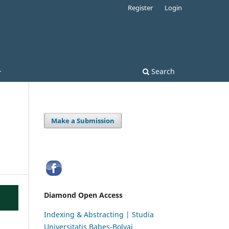
Register
Login
Search
Make a Submission
E
Diamond Open Access
Indexing & Abstracting | Studia
Universitatis Babeș-Bolyai