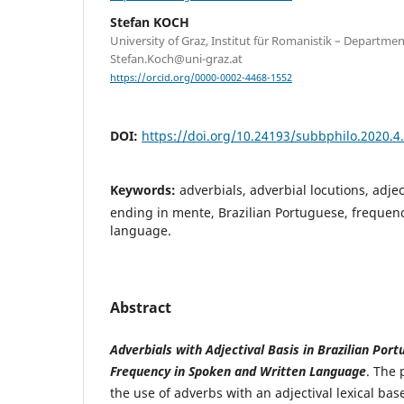
Stefan KOCH
University of Graz, Institut für Romanistik – Departme
Stefan.Koch@uni-graz.at
https://orcid.org/0000-0002-4468-1552
DOI:
https://doi.org/10.24193/subbphilo.2020.4
Keywords:
adverbials, adverbial locutions, adje
ending in mente, Brazilian Portuguese, frequenc
language.
Abstract
Adverbials with Adjectival Basis in Brazilian Por
Frequency in Spoken and Written Language
. The 
the use of adverbs with an adjectival lexical ba