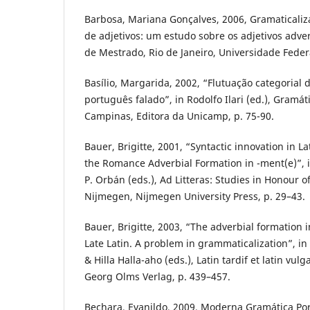
Barbosa, Mariana Gonçalves, 2006, Gramaticaliza
de adjetivos: um estudo sobre os adjetivos adver
de Mestrado, Rio de Janeiro, Universidade Federa
Basílio, Margarida, 2002, “Flutuação categorial 
português falado”, in Rodolfo Ilari (ed.), Gramá
Campinas, Editora da Unicamp, p. 75-90.
Bauer, Brigitte, 2001, “Syntactic innovation in La
the Romance Adverbial Formation in -ment(e)”, i
P. Orbán (eds.), Ad Litteras: Studies in Honour of
Nijmegen, Nijmegen University Press, p. 29–43.
Bauer, Brigitte, 2003, “The adverbial formation 
Late Latin. A problem in grammaticalization”, in 
& Hilla Halla-aho (eds.), Latin tardif et latin vulg
Georg Olms Verlag, p. 439–457.
Bechara, Evanildo, 2009, Moderna Gramática Por