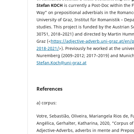
Stefan KOCH
is currently a Post-Doc within the 
Way” on prepositional adverbials in the Romanc
University of Graz, Institut für Romanistik – D
studies. This project is funded by the Austrian 
30751, 2018–2021) and directed by Martin Humme
Graz (<
https://adjective-adverb.uni-graz.at/en/p
2018-2021/
>). Previously he worked at the univer
Nuremberg (2009–2012; 2017–2019) and Munich 
Stefan.Koch@uni-graz.at
References
a) corpus:
Votre, Sebastião, Oliveira, Mariangela Rios de, 
Angélica, Gerhalter, Katharina, 2020, “Corpus of
Adjective-Adverbs, adverbs in mente and Prepos