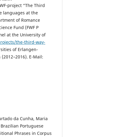
FWF-project “The Third
e languages at the
epartment of Romance
Science Fund (FWF P
l at the University of
rojects/the-third-way-
sities of Erlangen-
(2012–2016). E-Mail:
Furtado da Cunha, Maria
 Brazilian Portuguese
itional Phrases in Corpus