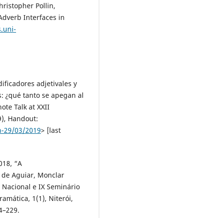
ristopher Pollin,
Adverb Interfaces in
.uni-
ificadores adjetivales y
s: ¿qué tanto se apegan al
ote Talk at XXII
9), Handout:
h-29/03/2019
> [last
018, “A
s de Aguiar, Monclar
 Nacional e IX Seminário
amática, 1(1), Niterói,
4–229.