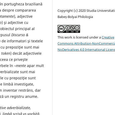
 în portugheza braziliană
rba despre compararea
Copyright (c) 2020 Studia Universitati
utamente
), adjective
Babeș-Bolyai Philologia
o
) şi adjective cu
 obiectul principal al
orpusul
Discurso &
This work is licensed under a
Creative
0 de informatori şi textele
Commons Attribution-NonCommercia
 cu prepoziţie sunt mai
NoDerivatives 4.0 International Licen
i
token
) decât adjectivele
 ceea ce priveşte
rbele în –
mente
apar mult
dverbializate sunt mai
le cu prepoziţie sunt
e limbă investigate,
un inventar restrâns, dar
ează un registru anume.
tive adverbializate,
, limbă scrisă vs vorbită.