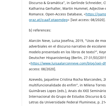
Discurso & Gramática”, in Gerlinde Schneider, Ch
Katharina Gerhalter, Martin Hummel, Adjective-
Romance. Open-Access Database, <
https://gams
graz.at/o:aaif.ptapmdeg
> [last access: 08/2020].
b) references:
Alarcón Neve, Luisa Josefina, 2019, “Usos de mod
adverbiales en el discurso narrativo de escolare
modelo presentado en los libros de texto?”, Keyn
Deutscher Hispanistentag (Berlin, 27-31/03/201
<
https://www.luisaalarconneve.com/blog/xxii-d
access: 08/2020].
Azevedo, Jaqueline Cristina Rocha Marcondes, 2
multifuncionalidade do enfim”, in Milena Torre
Guimãraes Lopes (eds.), Anais do XXII Seminário
Internacional do Grupo de Estudos Discurso & Gr
Letras da Universidade Federal Fluminese, p. 21