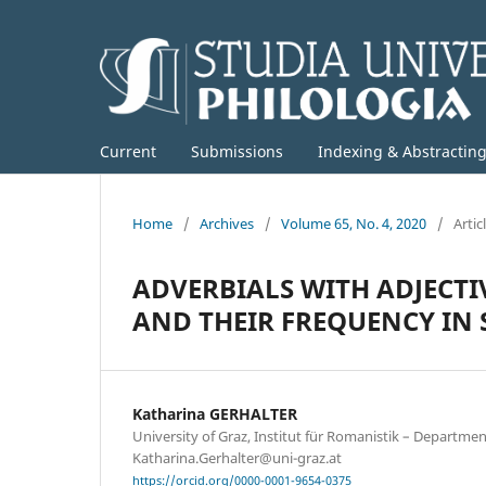
Current
Submissions
Indexing & Abstractin
Home
/
Archives
/
Volume 65, No. 4, 2020
/
Artic
ADVERBIALS WITH ADJECTI
AND THEIR FREQUENCY IN
Katharina GERHALTER
University of Graz, Institut für Romanistik – Departme
Katharina.Gerhalter@uni-graz.at
https://orcid.org/0000-0001-9654-0375