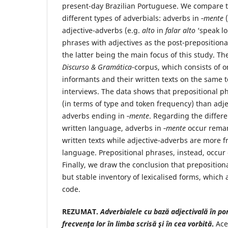
present-day Brazilian Portuguese. We compare t
different types of adverbials: adverbs in ‑
mente
(
adjective-adverbs (e.g.
alto
in
falar alto
‘speak lo
phrases with adjectives as the post-prepositiona
the latter being the main focus of this study. Th
Discurso & Gramática
-corpus, which consists of o
informants and their written texts on the same t
interviews. The data shows that prepositional p
(in terms of type and token frequency) than adj
adverbs ending in ‑
mente
. Regarding the diffe
written language, adverbs in ‑
mente
occur remar
written texts while adjective-adverbs are more 
language. Prepositional phrases, instead, occur 
Finally, we draw the conclusion that preposition
but stable inventory of lexicalised forms, which
code.
REZUMAT.
Adverbialele cu bază adjectivală în por
frecvenţa lor în limba scrisă şi în cea vorbită
.
Ace