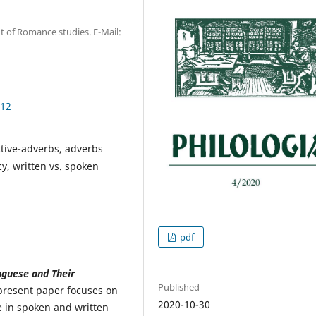
nt of Romance studies. E-Mail:
.12
ctive-adverbs, adverbs
y, written vs. spoken
pdf
tuguese and Their
Published
present paper focuses on
2020-10-30
se in spoken and written