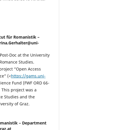
itut für Romanistik –
rina.Gerhalter@uni-
Post-Doc at the University
f Romance Studies.
-project “Open Access
ce” (<
https://gams.uni-
Science Fund (FWF ORD 66-
This project was a
e Studies and the
versity of Graz.
Romanistik – Department
raz.at