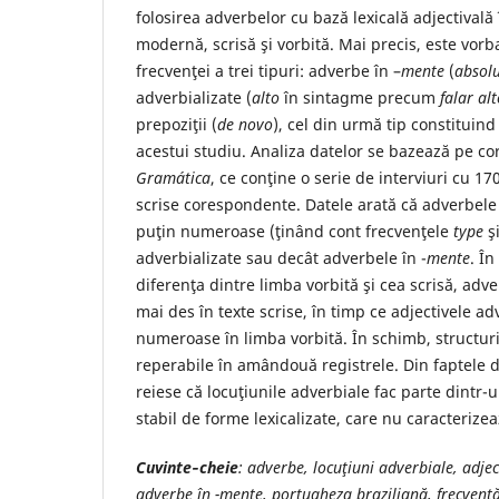
folosirea adverbelor cu bază lexicală adjectivală
modernă, scrisă şi vorbită. Mai precis, este vo
frecvenţei a trei tipuri: adverbe în –
mente
(
absol
adverbializate (
alto
în sintagme precum
falar
alt
prepoziţii (
de novo
), cel din urmă tip constituind
acestui studiu. Analiza datelor se bazează pe c
Gramática
, ce conţine o serie de interviuri cu 17
scrise corespondente. Datele arată că adverbele
puţin numeroase (ţinând cont frecvenţele
type
ş
adverbializate sau decât adverbele în -
mente
. În
diferenţa dintre limba vorbită şi cea scrisă, adve
mai des în texte scrise, în timp ce adjectivele a
numeroase în limba vorbită. În schimb, structuri
reperabile în amândouă registrele. Din faptele d
reiese că locuţiunile adverbiale fac parte dintr-
stabil de forme lexicalizate, care nu caracteriz
Cuvinte
‐
cheie
: adverbe, locuţiuni adverbiale, adjec
adverbe în -mente, portugheza braziliană, frecvenţă