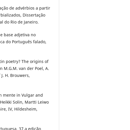
ção de advérbios a partir
bializados, Dissertação
l do Rio de Janeiro.
de base adjetiva no
tica do Português falado,
tin poetry? The origins of
n M.G.M. van der Poel, A.
 J. H. Brouwers,
in mente in Vulgar and
Heikki Solin, Martti Leiwo
aire, IV, Hildesheim,
tuguesa, 37.a edição