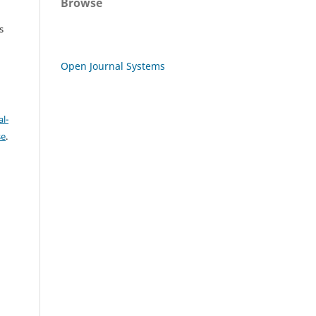
Browse
s
Open Journal Systems
l-
se
.