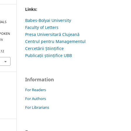
Links:
Babes-Bolyai University
IALS
Faculty of Letters
SPOKEN
Presa Universitară Clujeană
tis
Centrul pentru Managementul
Cercetării Științifice
.12
Publicații științifice UBB
Information
For Readers
For Authors
For Librarians