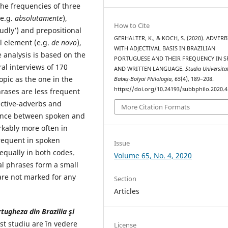
he frequencies of three
e.g.
absolutamente
),
How to Cite
udly’) and prepositional
GERHALTER, K., & KOCH, S. (2020). ADVERB
l element (e.g.
de novo
),
WITH ADJECTIVAL BASIS IN BRAZILIAN
e analysis is based on the
PORTUGUESE AND THEIR FREQUENCY IN 
ral interviews of 170
AND WRITTEN LANGUAGE.
Studia Universita
opic as the one in the
Babeș-Bolyai Philologia
,
65
(4), 189–208.
https://doi.org/10.24193/subbphilo.2020.4
hrases are less frequent
ective-adverbs and
More Citation Formats
rence between spoken and
kably more often in
frequent in spoken
Issue
equally in both codes.
Volume 65, No. 4, 2020
al phrases form a small
 are not marked for any
Section
Articles
tugheza din Brazilia şi
st studiu are în vedere
License