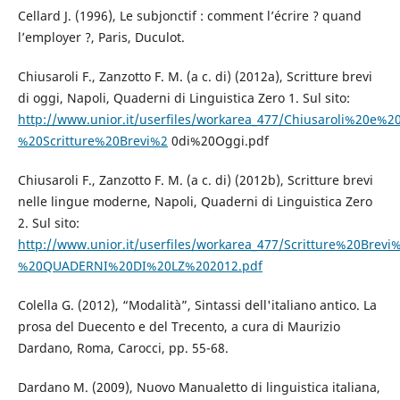
Cellard J. (1996), Le subjonctif : comment l’écrire ? quand
l’employer ?, Paris, Duculot.
Chiusaroli F., Zanzotto F. M. (a c. di) (2012a), Scritture brevi
di oggi, Napoli, Quaderni di Linguistica Zero 1. Sul sito:
http://www.unior.it/userfiles/workarea_477/Chiusaroli%20e%2
%20Scritture%20Brevi%2
0di%20Oggi.pdf
Chiusaroli F., Zanzotto F. M. (a c. di) (2012b), Scritture brevi
nelle lingue moderne, Napoli, Quaderni di Linguistica Zero
2. Sul sito:
http://www.unior.it/userfiles/workarea_477/Scritture%20B
%20QUADERNI%20DI%20LZ%202012.pdf
Colella G. (2012), “Modalità”, Sintassi dell'italiano antico. La
prosa del Duecento e del Trecento, a cura di Maurizio
Dardano, Roma, Carocci, pp. 55-68.
Dardano M. (2009), Nuovo Manualetto di linguistica italiana,