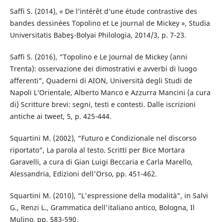
Saffi S. (2014), « De l’intérêt d’une étude contrastive des
bandes dessinées Topolino et Le journal de Mickey », Studia
Universitatis Babeş-Bolyai Philologia, 2014/3, p. 7-23.
Saffi S. (2016), “Topolino e Le Journal de Mickey (anni
Trenta): osservazione dei dimostrativi e avverbi di luogo
afferenti”, Quaderni di AION, Università degli Studi de
Napoli L’Orientale, Alberto Manco e Azzurra Mancini (a cura
di) Scritture brevi: segni, testi e contesti. Dalle iscrizioni
antiche ai tweet, 5, p. 425-444.
Squartini M. (2002), “Futuro e Condizionale nel discorso
riportato”, La parola al testo. Scritti per Bice Mortara
Garavelli, a cura di Gian Luigi Beccaria e Carla Marello,
Alessandria, Edizioni dell'Orso, pp. 451-462.
Squartini M. (2010), “L'espressione della modalità”, in Salvi
G., Renzi L., Grammatica dell'italiano antico, Bologna, Il
Mulino, pp. 583-590.