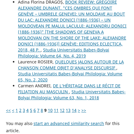
Adina Florina DRAGOȘ,
BOOK REVIEW: GRÉGOIRE
ALEXANDRE DUNANT. "CES OMBRES QUI FONT
GENÈVE – UMBRELE GENEVEI: UN MOLDAVE AU BOUT
DU LAC: ALEXANDRE DONICI (1886-1936) – UN
MOLDOVEAN PE MALUL LACULUI: ALEXANDRU DONICI
(1886-1936)" [THE SHADOWS OF GENEVA A
MOLDOVAN ON THE SHORE OF THE LAKE: ALEXANDRE
DONICI (1886-1936)] GENÈVE: EDITIONS ECLECTICA,
2018, 48 P.
,
Studia Universitatis Babeș-Bolyai
Philologia: Volume 64, No. 4, 2019
Laurence ROSIER,
QUELQUES JALONS AUTOUR DE LA
CHANSON COMME OBJET D'ANALYSE DISCURSIF
,
Studia Universitatis Babeș-Bolyai Philologia: Volume
65, No. 2, 2020
Carmen ANDREI,
DE L’HÉRITAGE DANS LE RÉCIT DE
FILIATION AU MASCULIN
,
Studia Universitatis Babeș-
Bolyai Philologia: Volume 63, No. 1, 2018
<<
<
1
2
3
4
5
6
7
8
9
10
11
12
13
14
>
>>
You may also
start an advanced similarity search
for this
article.