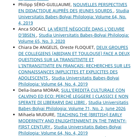
Philipp SÉRO-GUILLAUME,
NOUVELLES PERSPECTIVES
EN DIDACTIQUE AUPRÈS DES JEUNES SOURDS
,
Studia
Universitatis Babeș-Bolyai Philologia: Volume 64, No.
4, 2019
Anca SOCACI,
LA VÉRITÉ NÉGOCIÉE DANS L’OEUVRE
D’IBSEN
,
Studia Universitatis Babeș-Bolyai Philologia:
Volume 65, No. 3, 2020
Chiara De ANGELIS, Oreste FLOQUET,
DEUX GROUPES
DE COLLEGIENS (ABIDJAN ET TOULOUSE) FACE A DEUX
QUESTIONS SUR LA TRANSITIVITE ET
L’INTRANSITIVITE EN FRANÇAIS: RECHERCHES SUR LES
CONNAISSANCES IMPLICITES ET EXPLICITES DES
ADOLESCENTS
,
Studia Universitatis Babeș-Bolyai
Philologia: Volume 64, No. 4, 2019
Delia-Ioana MORAR,
SULL’EREDITÀ CULTURALE CON
CALVINO ED ECO: PERCHÉ LEGGERE I CLASSICI E NON
SPERATE DI LIBERARVI DAI LIBRI
,
Studia Universitatis
Babeș-Bolyai Philologia: Volume 71, No. 2, June 2026
Mihaela MUDURE,
TEACHING THE (BRITISH) EARLY
MODERNITY AND ENLIGHTENMENT IN THE TWENTY-
FIRST CENTURY
,
Studia Universitatis Babeș-Bolyai
Philologia: Volume 64, No. 4, 2019