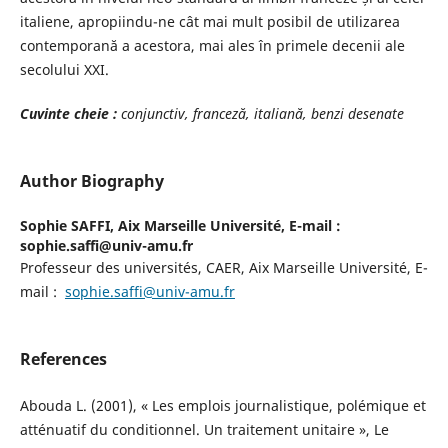
italiene, apropiindu-ne cât mai mult posibil de utilizarea
contemporană a acestora, mai ales în primele decenii ale
secolului XXI.
Cuvinte cheie
:
conjunctiv, fr
anceză, italiană, benzi desenate
Author Biography
Sophie SAFFI,
Aix Marseille Université, E-mail :
sophie.saffi@univ-amu.fr
Professeur des universités, CAER, Aix Marseille Université, E-
mail :
sophie.saffi@univ-amu.fr
References
Abouda L. (2001), « Les emplois journalistique, polémique et
atténuatif du conditionnel. Un traitement unitaire », Le