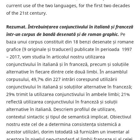
current use of the two languages, for the first two decades
of the 21st century.
Rezumat.
Întrebuințarea conjunctivului în italiană și franceză
într-un corpus de bandă desenată și de roman graphic.
Pe
baza unui corpus constituit din 18 benzi desenate și romane
grafice (9 originale și traduceri) publicate în perioada 1997
– 2017, vom studia în articolul nostru utilizarea
conjunctivului în italiană și în franceză, precum și soluțiile
alternative în fiecare dintre cele două limbi. În ansamblul
corpusului, 49,7% din 227 intrări corespund utilizării
conjunctivului în italiană și soluțiilor alternative în franceză;
29% trimit la utilizarea conjunctivului în ambele limbi; 21%
reflectă utilizarea conjunctivului în franceză și soluții
alternative în italiană. Descriem profilul de utilizare,
contextul sintactic și tipul de semantică implicat. Obiectivul
nostru este cel de a determina consistența sistemică a
acestor utilizări, dorim totodată să furnizăm un inventar al
acestora în nivelul neo-standard al limbii franceze și al celei