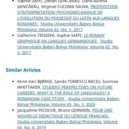
Sophie SAFFI, Ștefan GENCĂRĂU, Oana Aurelia
GENCĂRĂU, Virginie CULOMA SAUVA,
PROPOSITION
D’INTERPRETATION PSYCHOMECANIQUE DE
L’EVOLUTION DU POSSESSIF DU LATIN AUX LANGUES
ROMANES
,
Studia Universitatis Babeș-Bolyai
Philologia: Volume 62, No. 3, 2017
Catherine TEISSIER, Sophie SAFFI,
LE ROMAN
GRAPHIQUE EN LANGUES GERMANIQUES
,
Studia
Universitatis Babeș-Bolyai Philologia: Volume 62, No.
3, 2017
Similar Articles
Anne Kari BJØRGE, Sanda TOMESCU BACIU, Sunniva
WHITTAKER,
STUDENT PERSPECTIVES ON FUTURE
CAREERS: WHAT IS THE ROLE OF LANGUAGES? A
ROMANIAN CASE STUDY
,
Studia Universitatis Babeș-
Bolyai Philologia: Volume 65, No. 3, 2020
Jacqueline PICOCHE, Bruno GERMAIN,
POUR UNE
NOUVELLE DIDACTIQUE DU LEXIQUE FRANÇAIS
,
Studia Universitatis Babeș-Bolyai Philologia: Volume
64, No. 4, 2019