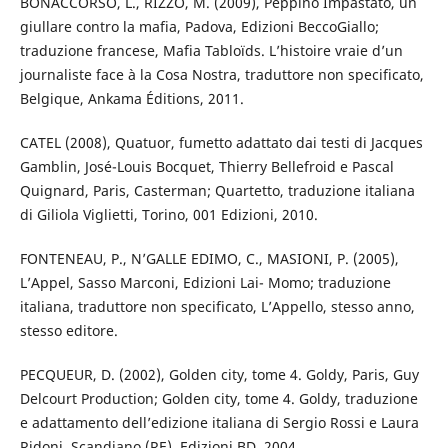
BONACCORSO, L., RIZZO, M. (2009), Peppino Impastato, un
giullare contro la mafia, Padova, Edizioni BeccoGiallo;
traduzione francese, Mafia Tabloïds. L’histoire vraie d’un
journaliste face à la Cosa Nostra, traduttore non specificato,
Belgique, Ankama Éditions, 2011.
CATEL (2008), Quatuor, fumetto adattato dai testi di Jacques
Gamblin, José-Louis Bocquet, Thierry Bellefroid e Pascal
Quignard, Paris, Casterman; Quartetto, traduzione italiana
di Giliola Viglietti, Torino, 001 Edizioni, 2010.
FONTENEAU, P., N’GALLE EDIMO, C., MASIONI, P. (2005),
L’Appel, Sasso Marconi, Edizioni Lai- Momo; traduzione
italiana, traduttore non specificato, L’Appello, stesso anno,
stesso editore.
PECQUEUR, D. (2002), Golden city, tome 4. Goldy, Paris, Guy
Delcourt Production; Golden city, tome 4. Goldy, traduzione
e adattamento dell’edizione italiana di Sergio Rossi e Laura
Ridoni, Scandiano (RE), Edizioni BD, 2004.