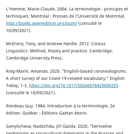
L'Homme, Marie-Claude. 2004. La terminologie : principes et
techniques. Montréal : Presses de l’Université de Montréal,
http://books.openedition.org/pum/
(consulté le
10/09/2021).
McEnery, Tony, and Andrew Hardie. 2012. Corpus
Linguistics: Method, theory and practice. Cambridge:
Cambridge University Press.
Roig-Marín, Amanda. 2020. “English-based coroneologisms.
A short survey of our Covid-19-related vocabulary.” English
Today, 1-3,
https://doi.org/10.1017/S0266078420000255
(consulté le 10/09/2021).
Rondeau Guy. 1984. Introduction à la terminologie, 2e
édition. Québec : Éditions Gaëtan Morin.
Samylicheva, Nadezhda, Jiří Gazda. 2020. “Derivative
neologisms as sociocultural dominants in the Russian and