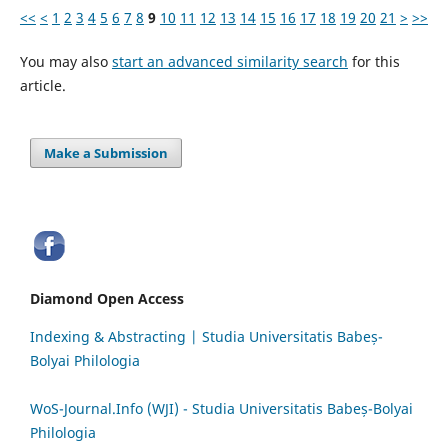
<<
<
1
2
3
4
5
6
7
8
9
10
11
12
13
14
15
16
17
18
19
20
21
>
>>
You may also
start an advanced similarity search
for this
article.
Make a Submission
Diamond Open Access
Indexing & Abstracting | Studia Universitatis Babeș-
Bolyai Philologia
WoS-Journal.Info (WJI) - Studia Universitatis Babeș-Bolyai
Philologia