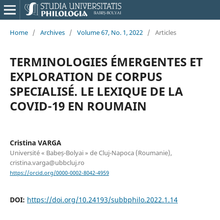
Home
/
Archives
/
Volume 67, No. 1, 2022
/
Articles
TERMINOLOGIES ÉMERGENTES ET
EXPLORATION DE CORPUS
SPECIALISÉ. LE LEXIQUE DE LA
COVID-19 EN ROUMAIN
Cristina VARGA
Université « Babeș-Bolyai » de Cluj-Napoca (Roumanie),
cristina.varga@ubbcluj.ro
https://orcid.org/0000-0002-8042-4959
DOI:
https://doi.org/10.24193/subbphilo.2022.1.14