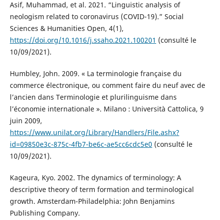
Asif, Muhammad, et al. 2021. “Linguistic analysis of
neologism related to coronavirus (COVID-19).” Social
Sciences & Humanities Open, 4(1),
https://doi.org/10.1016/j.ssaho.2021.100201
(consulté le
10/09/2021).
Humbley, John. 2009. « La terminologie française du
commerce électronique, ou comment faire du neuf avec de
l’ancien dans Terminologie et plurilinguisme dans
l’économie internationale ». Milano : Università Cattolica, 9
juin 2009,
https://www.unilat.org/Library/Handlers/File.ashx?
id=09850e3c-875c-4fb7-be6c-ae5cc6cdc5e0
(consulté le
10/09/2021).
Kageura, Kyo. 2002. The dynamics of terminology: A
descriptive theory of term formation and terminological
growth. Amsterdam-Philadelphia: John Benjamins
Publishing Company.