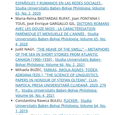
ESPAÑOLES Y RUMANOS EN LAS REDES SOCIALES
,
Studia Universitatis Babeș-Bolyai Philologia: Volume
65, No. 2, 2020
Maria-Reina BASTARDAS RUFAT, Joan FONTANA I
TOUS, José Enrique GARGALLO GIL,
DICTONS ROMANS
AVEC LES DOUZE MOIS : LA CARACTÉRISATION
PARÉMIQUE ET MENSUELLE DE L’ANNÉE
,
Studia
Universitatis Babeș-Bolyai Philologia: Volume 65, No.
4, 2020
Judit NAGY,
“THE HEAVE OF THE SWELL” – METAPHORS
OF THE SEA IN SHORT STORIES FROM ATLANTIC
CANADA (1900–1930)
,
Studia Universitatis Babeș-
Bolyai Philologia: Volume 66, No. 2, 2021
Mihaela BUZEC,
FARKAS, IMOLA-ÁGNES; TODEA,
ADRIANA (EDS.), “THE SCIENCE OF LINGUISTICS.
PAPERS IN HONOUR OF ȘTEFAN OLTEAN”, CLUJ-
NAPOCA: PRESA UNIVERSITARĂ CLUJEANĂ, 2020, 279
P.
,
Studia Universitatis Babeș-Bolyai Philologia:
Volume 66, No. 4, 2021
Constantina Raveca BULEU,
FLICKER
,
Studia
Universitatis Babeș-Bolyai Philologia: Volume 64, No.
1, 2019