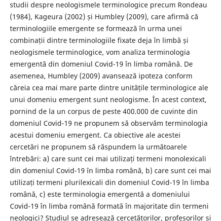
studii despre neologismele terminologice precum Rondeau
(1984), Kageura (2002) și Humbley (2009), care afirmă că
terminologiile emergente se formează în urma unei
combinații dintre terminologiile fixate deja în limbă și
neologismele terminologice, vom analiza terminologia
emergentă din domeniul Covid-19 în limba română. De
asemenea, Humbley (2009) avansează ipoteza conform
căreia cea mai mare parte dintre unitățile terminologice ale
unui domeniu emergent sunt neologisme. În acest context,
pornind de la un corpus de peste 400.000 de cuvinte din
domeniul Covid-19 ne propunem să observăm terminologia
acestui domeniu emergent. Ca obiective ale acestei
cercetări ne propunem să răspundem la următoarele
întrebări: a) care sunt cei mai utilizați termeni monolexicali
din domeniul Covid-19 în limba română, b) care sunt cei mai
utilizați termeni plurilexicali din domeniul Covid-19 în limba
română, c) este terminologia emergentă a domeniului
Covid-19 în limba română formată în majoritate din termeni
neologici? Studiul se adresează cercetătorilor, profesorilor și