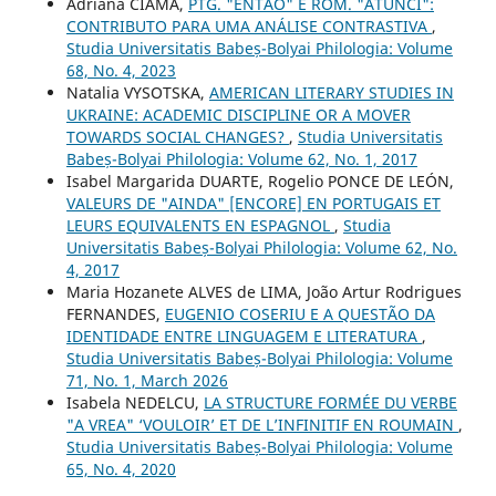
Adriana CIAMA,
PTG. "ENTÃO" E ROM. "ATUNCI":
CONTRIBUTO PARA UMA ANÁLISE CONTRASTIVA
,
Studia Universitatis Babeș-Bolyai Philologia: Volume
68, No. 4, 2023
Natalia VYSOTSKA,
AMERICAN LITERARY STUDIES IN
UKRAINE: ACADEMIC DISCIPLINE OR A MOVER
TOWARDS SOCIAL CHANGES?
,
Studia Universitatis
Babeș-Bolyai Philologia: Volume 62, No. 1, 2017
Isabel Margarida DUARTE, Rogelio PONCE DE LEÓN,
VALEURS DE "AINDA" [ENCORE] EN PORTUGAIS ET
LEURS EQUIVALENTS EN ESPAGNOL
,
Studia
Universitatis Babeș-Bolyai Philologia: Volume 62, No.
4, 2017
Maria Hozanete ALVES de LIMA, João Artur Rodrigues
FERNANDES,
EUGENIO COSERIU E A QUESTÃO DA
IDENTIDADE ENTRE LINGUAGEM E LITERATURA
,
Studia Universitatis Babeș-Bolyai Philologia: Volume
71, No. 1, March 2026
Isabela NEDELCU,
LA STRUCTURE FORMÉE DU VERBE
"A VREA" ‘VOULOIR’ ET DE L’INFINITIF EN ROUMAIN
,
Studia Universitatis Babeș-Bolyai Philologia: Volume
65, No. 4, 2020