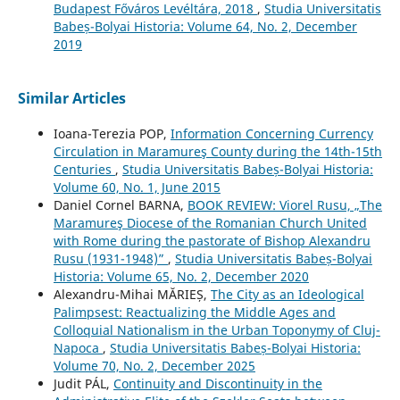
Budapest Főváros Levéltára, 2018
,
Studia Universitatis
Babeș-Bolyai Historia: Volume 64, No. 2, December
2019
Similar Articles
Ioana-Terezia POP,
Information Concerning Currency
Circulation in Maramureş County during the 14th-15th
Centuries
,
Studia Universitatis Babeș-Bolyai Historia:
Volume 60, No. 1, June 2015
Daniel Cornel BARNA,
BOOK REVIEW: Viorel Rusu, „The
Maramureş Diocese of the Romanian Church United
with Rome during the pastorate of Bishop Alexandru
Rusu (1931-1948)”
,
Studia Universitatis Babeș-Bolyai
Historia: Volume 65, No. 2, December 2020
Alexandru-Mihai MĂRIEȘ,
The City as an Ideological
Palimpsest: Reactualizing the Middle Ages and
Colloquial Nationalism in the Urban Toponymy of Cluj-
Napoca
,
Studia Universitatis Babeș-Bolyai Historia:
Volume 70, No. 2, December 2025
Judit PÁL,
Continuity and Discontinuity in the