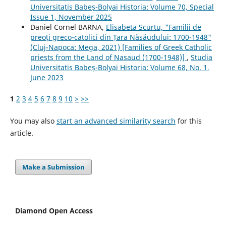
Universitatis Babeș-Bolyai Historia: Volume 70, Special
Issue 1, November 2025
Daniel Cornel BARNA,
Elisabeta Scurtu, "Familii de
preoți greco-catolici din Țara Năsăudului: 1700-1948"
(Cluj-Napoca: Mega, 2021) [Families of Greek Catholic
priests from the Land of Nasaud (1700-1948)]
,
Studia
Universitatis Babeș-Bolyai Historia: Volume 68, No. 1,
June 2023
1
2
3
4
5
6
7
8
9
10
>
>>
You may also
start an advanced similarity search
for this
article.
Make a Submission
Diamond Open Access