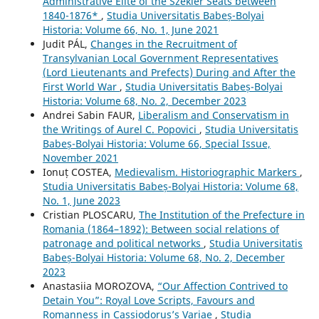
Administrative Elite of the Szekler Seats between
1840-1876*
,
Studia Universitatis Babeș-Bolyai
Historia: Volume 66, No. 1, June 2021
Judit PÁL,
Changes in the Recruitment of
Transylvanian Local Government Representatives
(Lord Lieutenants and Prefects) During and After the
First World War
,
Studia Universitatis Babeș-Bolyai
Historia: Volume 68, No. 2, December 2023
Andrei Sabin FAUR,
Liberalism and Conservatism in
the Writings of Aurel C. Popovici
,
Studia Universitatis
Babeș-Bolyai Historia: Volume 66, Special Issue,
November 2021
Ionuț COSTEA,
Medievalism. Historiographic Markers
,
Studia Universitatis Babeș-Bolyai Historia: Volume 68,
No. 1, June 2023
Cristian PLOSCARU,
The Institution of the Prefecture in
Romania (1864–1892): Between social relations of
patronage and political networks
,
Studia Universitatis
Babeș-Bolyai Historia: Volume 68, No. 2, December
2023
Anastasiia MOROZOVA,
“Our Affection Contrived to
Detain You”: Royal Love Scripts, Favours and
Romanness in Cassiodorus’s Variae
,
Studia