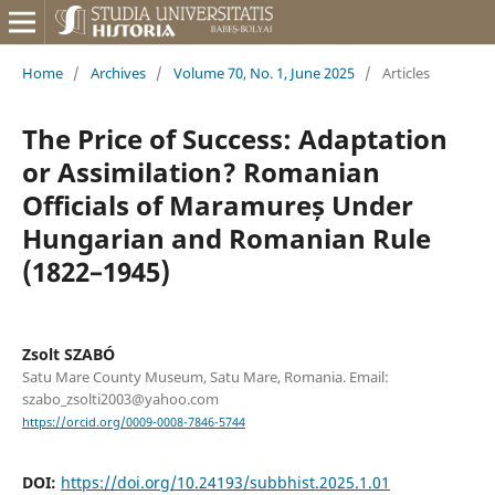
Home
/
Archives
/
Volume 70, No. 1, June 2025
/
Articles
The Price of Success: Adaptation
or Assimilation? Romanian
Officials of Maramureș Under
Hungarian and Romanian Rule
(1822–1945)
Zsolt SZABÓ
Satu Mare County Museum, Satu Mare, Romania. Email:
szabo_zsolti2003@yahoo.com
https://orcid.org/0009-0008-7846-5744
DOI:
https://doi.org/10.24193/subbhist.2025.1.01