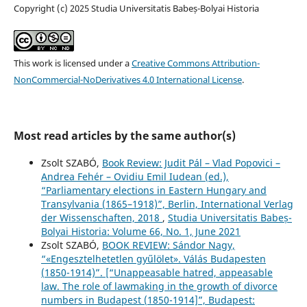
Copyright (c) 2025 Studia Universitatis Babeș-Bolyai Historia
This work is licensed under a
Creative Commons Attribution-
NonCommercial-NoDerivatives 4.0 International License
.
Most read articles by the same author(s)
Zsolt SZABÓ,
Book Review: Judit Pál – Vlad Popovici –
Andrea Fehér – Ovidiu Emil Iudean (ed.),
“Parliamentary elections in Eastern Hungary and
Transylvania (1865–1918)”, Berlin, International Verlag
der Wissenschaften, 2018
,
Studia Universitatis Babeș-
Bolyai Historia: Volume 66, No. 1, June 2021
Zsolt SZABÓ,
BOOK REVIEW: Sándor Nagy,
“«Engesztelhetetlen gyűlölet». Válás Budapesten
(1850-1914)”. [“Unappeasable hatred, appeasable
law. The role of lawmaking in the growth of divorce
numbers in Budapest (1850-1914]”, Budapest: