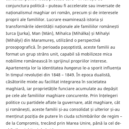
conjunctura politică – puteau fi accelerate sau inversate de
naționalismul maghiar ori român, precum și de interesele
proprii ale familiilor. Lucrare examinează istoria și
transformările identității naționale ale familiilor românești
Iurca (Jurka), Man (Mán), Mihalca (Mihálka) și Mihalyi
(Mihályi) din Maramureș, utilizând o perspectivă
prosopografică. În perioada pașoptistă, aceste familii au
format un grup strâns unit, capabil să mobilizeze mica
nobilime românească în sprijinul propriilor interese.
Apartenența lor la identitatea
hungarus
le-a sporit influența
în timpul revoluției din 1848 – 1849. În epoca dualistă,
căsătoriile mixte au facilitat integrarea în societatea
maghiară, iar proprietățile funciare acumulate au depășit
pe cele ale familiilor maghiare concurente. Prin înțelegeri
politice cu partidele aflate la guvernare, atât maghiare, cât
și românești, aceste familii și-au consolidat și ulterior și-au
menținut poziția de putere în ciuda schimbărilor de regim –
de la Compromis, trecând prin Marea Unire, până la cel de-