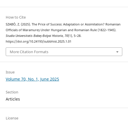
How to Cite
SZABÓ, Z. (2025). The Price of Success: Adaptation or Assimilation? Romanian
Officials of Maramureș Under Hungarian and Romanian Rule (1822–1945).
Studia Universitatis Babeș-Bolyai Historia
,
70
(1), 5–28.
https://doi.org/10.24193/subbhist.2025.1.01
More Citation Formats
Issue
Volume 70, No. 1, June 2025
Section
Articles
License