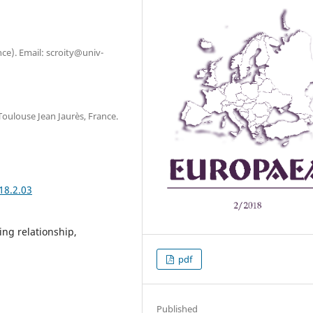
ce). Email: scroity@univ-
Toulouse Jean Jaurès, France.
18.2.03
ing relationship,
pdf
Published