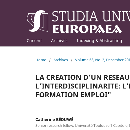
Current
Archives
Indexing & Abstracting
Home
/
Archives
/
Volume 63, No. 2, December 20
LA CREATION D’UN RESEAU
L’INTERDISCIPLINARITE: 
FORMATION EMPLOI"
Catherine BÉDUWÉ
Senior research fellow, Université Toulouse 1 Capitole