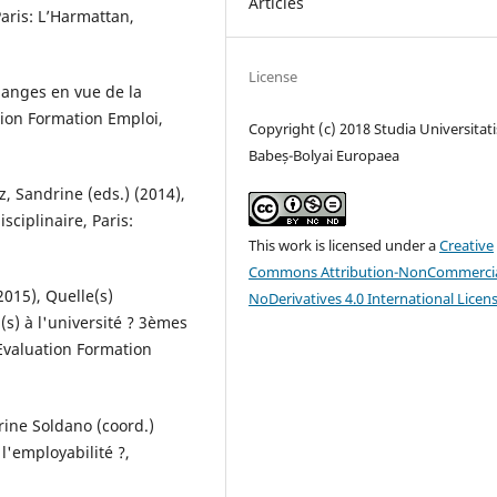
Articles
aris: L’Harmattan,
License
hanges en vue de la
tion Formation Emploi,
Copyright (c) 2018 Studia Universitati
Babeș-Bolyai Europaea
, Sandrine (eds.) (2014),
sciplinaire, Paris:
This work is licensed under a
Creative
Commons Attribution-NonCommercia
2015), Quelle(s)
NoDerivatives 4.0 International Licen
(s) à l'université ? 3èmes
Evaluation Formation
rine Soldano (coord.)
l'employabilité ?,