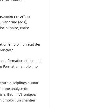
reconnaissance", in
, Sandrine (eds),
sciplinaire, Paris:
ation emploi : un état des
française
e la formation et l’emploi
 in Formation emploi, no
 entre disciplines autour
 : une analyse de
rine; Bedin, Véronique;
on Emploi : un chantier