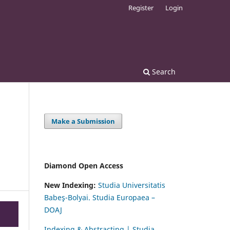
Register
Login
Search
Make a Submission
Diamond Open Access
New Indexing:
Studia Universitatis
Babeş-Bolyai. Studia Europaea –
DOAJ
Indexing & Abstracting | Studia