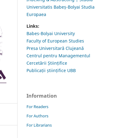
Universitatis Babeș-Bolyai Studia
Europaea
Links:
Babes-Bolyai University
Faculty of European Studies
Presa Universitară Clujeană
Centrul pentru Managementul
Cercetării Științifice
Publicații științifice UBB
Information
For Readers
For Authors
For Librarians