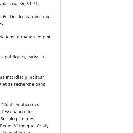
ol. 9, no. 36, 51-71.
2005), Des formations pour
es
relations formation-emploi
es publiques, Paris: La
ns Interdisciplinaires",
t et de recherche dans
, "Confrontation des
 l'Evaluation des
 Sociologie et des
Bedin, Véronique; Croity-
oi : un chantier