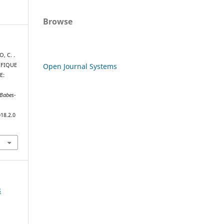
Browse
, C. .
Open Journal Systems
IFIQUE
E:
 Babes-
18.2.0
8