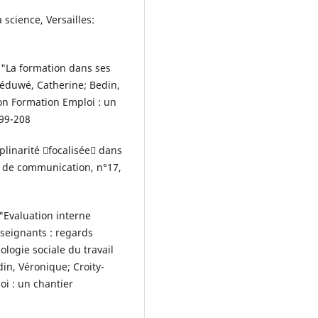
 science, Versailles:
 "La formation dans ses
 Béduwé, Catherine; Bedin,
ion Formation Emploi : un
199-208
plinarité focalisée dans
s de communication, n°17,
 "Evaluation interne
nseignants : regards
logie sociale du travail
in, Véronique; Croity-
oi : un chantier