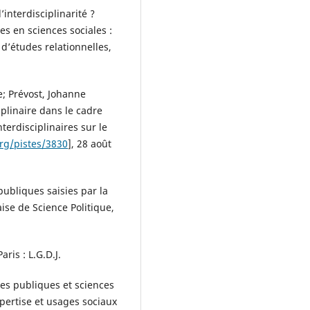
’interdisciplinarité ?
es en sciences sociales :
d’études relationnelles,
e; Prévost, Johanne
iplinaire dans le cadre
terdisciplinaires sur le
org/pistes/3830
], 28 août
publiques saisies par la
aise de Science Politique,
ris : L.G.D.J.
ues publiques et sciences
xpertise et usages sociaux