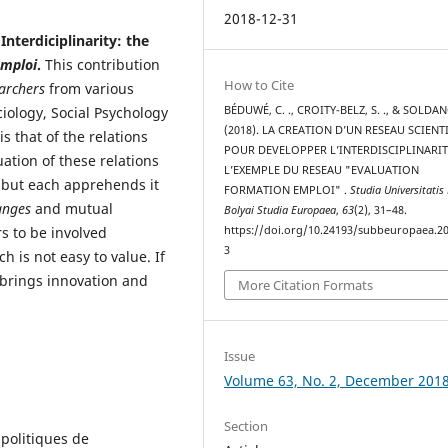
2018-12-31
nterdiciplinarity: the
Emploi
.
This contribution
How to Cite
archers
from various
BÉDUWÉ, C. ., CROITY-BELZ, S. ., & SOLDANO
ciology, Social Psychology
(2018). LA CREATION D’UN RESEAU SCIENT
s that of the relations
POUR DEVELOPPER L’INTERDISCIPLINARIT
tion of these relations
L’EXEMPLE DU RESEAU "EVALUATION
s but each apprehends it
FORMATION EMPLOI" .
Studia Universitatis
hanges
and mutual
Bolyai Studia Europaea
,
63
(2), 31–48.
https://doi.org/10.24193/subbeuropaea.20
s to be involved
3
h is not easy to value. If
brings innovation and
More Citation Formats
Issue
Volume 63, No. 2, December 201
Section
 politiques de