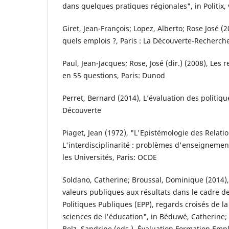
dans quelques pratiques régionales", in Politix, v
Giret, Jean-François; Lopez, Alberto; Rose José (
quels emplois ?, Paris : La Découverte-Recherch
Paul, Jean-Jacques; Rose, José (dir.) (2008), Les 
en 55 questions, Paris: Dunod
Perret, Bernard (2014), L’évaluation des politiqu
Découverte
Piaget, Jean (1972), "L'Epistémologie des Relatio
L'interdisciplinarité : problèmes d'enseignemen
les Universités, Paris: OCDE
Soldano, Catherine; Broussal, Dominique (2014)
valeurs publiques aux résultats dans le cadre de
Politiques Publiques (EPP), regards croisés de la
sciences de l'éducation", in Béduwé, Catherine; 
Belz, Sandrine (eds.), Évaluation Formation Empl