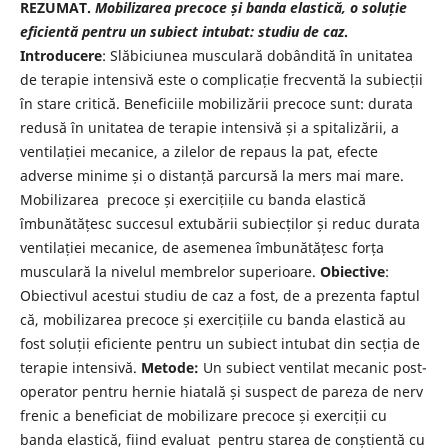
REZUMAT.
Mobilizarea precoce și banda elastică, o soluție
eficientă pentru un subiect intubat: studiu de caz
.
Introducere
: Slăbiciunea musculară dobândită în unitatea
de terapie intensivă este o complicație frecventă la subiecții
în stare critică. Beneficiile mobilizării precoce sunt: durata
redusă în unitatea de terapie intensivă și a spitalizării, a
ventilației mecanice, a zilelor de repaus la pat, efecte
adverse minime și o distanță parcursă la mers mai mare.
Mobilizarea precoce și exercițiile cu banda elastică
îmbunătățesc succesul extubării subiecților și reduc durata
ventilației mecanice, de asemenea îmbunătățesc forța
musculară la nivelul membrelor superioare.
Obiective
:
Obiectivul acestui studiu de caz a fost, de a prezenta faptul
că, mobilizarea precoce și exercițiile cu banda elastică au
fost soluții eficiente pentru un subiect intubat din secția de
terapie intensivă.
Metode:
Un subiect ventilat mecanic post-
operator pentru hernie hiatală și suspect de pareza de nerv
frenic a beneficiat de mobilizare precoce și exerciții cu
banda elastică, fiind evaluat pentru starea de conștientă cu