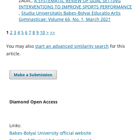
ZADIC,
A SYSTEMATIC REVIEW OF GOAL SETTING
INTERVENTIONS TO IMPROVE SPORTS PERFORMANCE
,
Studia Universitatis Babeş-Bolyai Educatio Artis
Gymnasticae: Volume 66, No. 1, March 2021
1
2
3
4
5
6
7
8
9
10
>
>>
You may also
start an advanced similarity search
for this
article.
Make a Submission
Diamond Open Access
Links:
Babes-Bolyai University official website