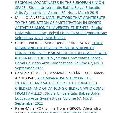
REGIONAL COORDINATES IN THE EUROPEAN UNION
SPACE
,
Studia Universitatis Babeş-Bolyai Educatio
Artis Gymnasticae: Volume 60, No. 1, March 2015
Mihai OLĂNESCU,
MAIN FACTORS THAT CONTRIBUTE
TO THE REDUCTION OF PARTICIPATION IN SPORTS
ACTIVITIES AMONG UNIVERSITY STUDENTS
,
Studia
Universitatis Babeş-Bolyai Educatio Artis Gymnasticae:
Volume 66, No. 1, March 2021
Cosmin PRODEA, Maria-Renata KARACSONY,
STUDY
REGARDING THE DEVELOPMENT OF STRENGTH
DURING ONLINE PHYSICAL EDUCATION CLASSES WITH
8TH GRADE STUDENTS
,
Studia Universitatis Babeş-
Bolyai Educatio Artis Gymnasticae: Volume 67, No. 3,
September 2022
Gabriela TOMESCU, Monica-Iulia STĂNESCU, Kamer-
Ainur AIVAZ,
A COMPARATIVE STUDY ON THE
INTERESTS AND VALUES OF INSTITUTIONALIZED
CHILDREN AND OF DANCING CHILDREN WHO COME
FROM FAMILIES
,
Studia Universitatis Babeş-Bolyai
Educatio Artis Gymnasticae: Volume 67, No. 3,
September 2022
Rareș-Mihai POP, Emilia Florina GROSU, Alexandru