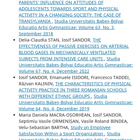
PARENTS’ INFLUENCE ON ATTITUDES OF
ADOLESCENTS TOWARDS SPORT AND PHYSICAL
ACTIVITY IN A CHANGING SOCIETY: THE CASE OF
TRANSYLVANIA
,
Studia Universitatis Babeş-Bolyai
Educatio Artis Gymnasticae: Volume 63, No. 3,
September 2018
Delia-Claudia STAN, Iosif SANDOR,
THE
EFFECTIVENESS OF PASSIVE EXERCISES ON ARTERIAL
BLOOD GASES IN MECHANICALLY VENTILATED
SUBJECTS FROM INTENSIVE CARE UNITS
,
Studia
Universitatis Babeş-Bolyai Educatio Artis Gymnasticae:
Volume 67, No. 4, December 2022
Iosif SANDOR, Emanuele ISIDORI, Francesco TADDEI,
Răzvan KALININ,
THE CHARACTERISTICS OF PHYSICAL
ACTIVITY PRACTICE IN THREE ROMANIAN SCHOOLS
WITH DIFFERENT ETHNIC GROUPS
,
Studia
Universitatis Babeş-Bolyai Educatio Artis Gymnasticae:
Volume 64, No. 4, December 2019
Maria Daniela MACRA-OȘORHEAN, Iosif SANDOR,
Septimiu Vasile ORMENIȘAN, Vasile Roland BINDEA,
Velu-Sebastian BARTHA,
Study on Employee
Satisfaction Within a Sport Organization
,
Studia
Universitatis Babeş-Bolyai Educatio Artis Gymnasticae: