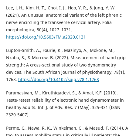
Lee, J. H., Kim, H. T., Choi, I. J., Heo, Y. R., & Jung, Y. W.
(2021). An unusual anatomical variant of the left phrenic
nerve encircling the transverse cervical artery. Folia
morphologica, 80(4), 1027–1031.
https://doi.org/10.5603/FM.a2020.0131
Lupton-Smith, A., Fourie, K., Mazinyo, A., Mokone, M.,
Nxaba, S., & Morrow, B. (2022). Measurement of hand grip
strength: A cross-sectional study of two dynamometry
devices. The South African journal of physiotherapy, 78(1),
1768.
https://doi.org/10.4102/sajp.v78i1.1768
Paramasivan, M., Kiruthigadevi, S., & Amal, K.F. (2019).
Teste-retest reliability of electronic hand dynamometer in
healthy adults. Int. J. of Adv. Res. 7 (May). 325-331 (ISSN
2320-5407).
Perme, C., Nawa, R. K., Winkelman, C., & Masud, F. (2014). A
tool to assess mobility status in critically ill patients: the