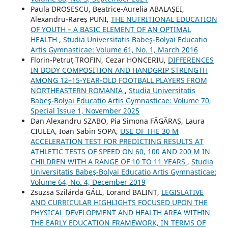
Paula DROSESCU, Beatrice-Aurelia ABALAȘEI,
Alexandru-Rareș PUNI,
THE NUTRITIONAL EDUCATION
OF YOUTH – A BASIC ELEMENT OF AN OPTIMAL
HEALTH
,
Studia Universitatis Babeş-Bolyai Educatio
Artis Gymnasticae: Volume 61, No. 1, March 2016
Florin-Petruț TROFIN, Cezar HONCERIU,
DIFFERENCES
IN BODY COMPOSITION AND HANDGRIP STRENGTH
AMONG 12–15-YEAR-OLD FOOTBALL PLAYERS FROM
NORTHEASTERN ROMANIA
,
Studia Universitatis
Babeş-Bolyai Educatio Artis Gymnasticae: Volume 70,
Special Issue 1, November 2025
Dan Alexandru SZABO, Pia Simona FᾸGᾸRAȘ, Laura
CIULEA, Ioan Sabin SOPA,
USE OF THE 30 M
ACCELERATION TEST FOR PREDICTING RESULTS AT
ATHLETIC TESTS OF SPEED ON 60, 100 AND 200 M IN
CHILDREN WITH A RANGE OF 10 TO 11 YEARS
,
Studia
Universitatis Babeş-Bolyai Educatio Artis Gymnasticae:
Volume 64, No. 4, December 2019
Zsuzsa Szilárda GÁLL, Lorand BALINT,
LEGISLATIVE
AND CURRICULAR HIGHLIGHTS FOCUSED UPON THE
PHYSICAL DEVELOPMENT AND HEALTH AREA WITHIN
THE EARLY EDUCATION FRAMEWORK, IN TERMS OF