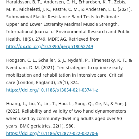
Haraldsson, B. T., Andersen, C. H., Erhardsen, K. T., Zebis,
M. K., Micheletti, J. K., Pastre, C. M., & Andersen, L. L. (2021).
Submaximal Elastic Resistance Band Tests to Estimate
Upper and Lower Extremity Maximal Muscle Strength.
International Journal of Environmental Research and Public
Health, 18(5), 2749. MDPI AG. Retrieved from
http://dx.doi.org/10.3390/ijerph18052749
Hodgson, C. L., Schaller, S. J., Nydahl, P., Timenetsky, K. T., &
Needham, D. M. (2021). Ten strategies to optimize early
mobilization and rehabilitation in intensive care. Critical
care (London, England), 25(1), 324.
https://doi.org/10.1186/s13054-021-03741-z
Huang, L., Liu, Y., Lin, T., Hou, L., Song, Q., Ge, N., & Yue, J.
(2022). Reliability and validity of two hand dynamometers
when used by community-dwelling adults aged over 50
years. BMC geriatrics, 22(1), 580.
https://doi.org/10.1186/s12877-022-03270-6