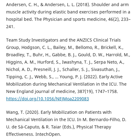
Andersen, C. H., & Andersen, L. L. (2018). Shoulder and arm
muscle activity during elastic band exercises performed in a
hospital bed. The Physician and sports medicine, 46(2), 233–
241.
Team Study Investigators and the ANZICS Clinical Trials
Group, Hodgson, C. L., Bailey, M., Bellomo, R., Brickell, K.,
Broadley, T., Buhr, H., Gabbe, B. J., Gould, D. W., Harrold, M.,
Higgins, A. M., Hurford, S., Iwashyna, T. J., Serpa Neto, A.,
Nichol, A. D., Presneill, J. J., Schaller, S. J., Sivasuthan, J.,
Tipping, C. J., Webb, S., … Young, P. J. (2022). Early Active
Mobilization during Mechanical Ventilation in the ICU. The
New England journal of medicine, 387(19), 1747–1758.
https://doi.org/10.1056/NEJMoa2209083
Wang, T. (2020). Early Mobilization on Patients with
Mechanical Ventilation in the ICU. In M. Bernardo-Filho, D.
U. de Sá-Caputo, & R. Taiar (Eds.), Physical Therapy
Effectiveness. IntechOpen.