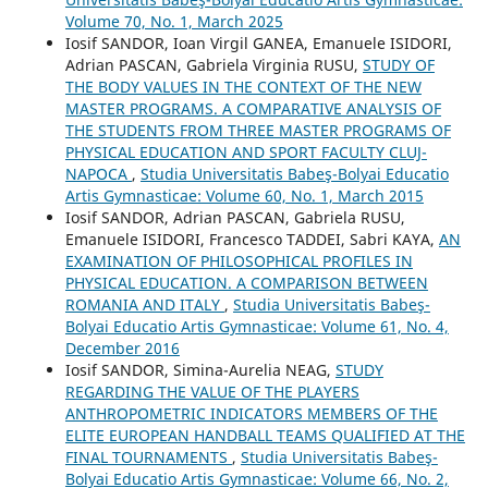
Volume 70, No. 1, March 2025
Iosif SANDOR, Ioan Virgil GANEA, Emanuele ISIDORI,
Adrian PASCAN, Gabriela Virginia RUSU,
STUDY OF
THE BODY VALUES IN THE CONTEXT OF THE NEW
MASTER PROGRAMS. A COMPARATIVE ANALYSIS OF
THE STUDENTS FROM THREE MASTER PROGRAMS OF
PHYSICAL EDUCATION AND SPORT FACULTY CLUJ-
NAPOCA
,
Studia Universitatis Babeş-Bolyai Educatio
Artis Gymnasticae: Volume 60, No. 1, March 2015
Iosif SANDOR, Adrian PASCAN, Gabriela RUSU,
Emanuele ISIDORI, Francesco TADDEI, Sabri KAYA,
AN
EXAMINATION OF PHILOSOPHICAL PROFILES IN
PHYSICAL EDUCATION. A COMPARISON BETWEEN
ROMANIA AND ITALY
,
Studia Universitatis Babeş-
Bolyai Educatio Artis Gymnasticae: Volume 61, No. 4,
December 2016
Iosif SANDOR, Simina-Aurelia NEAG,
STUDY
REGARDING THE VALUE OF THE PLAYERS
ANTHROPOMETRIC INDICATORS MEMBERS OF THE
ELITE EUROPEAN HANDBALL TEAMS QUALIFIED AT THE
FINAL TOURNAMENTS
,
Studia Universitatis Babeş-
Bolyai Educatio Artis Gymnasticae: Volume 66, No. 2,