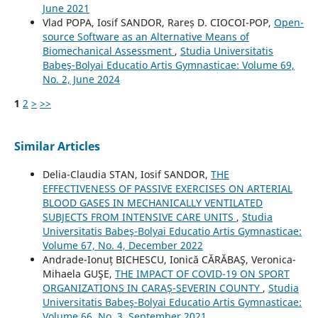
June 2021
Vlad POPA, Iosif SANDOR, Rareș D. CIOCOI-POP,
Open-
source Software as an Alternative Means of
Biomechanical Assessment
,
Studia Universitatis
Babeş-Bolyai Educatio Artis Gymnasticae: Volume 69,
No. 2, June 2024
1
2
>
>>
Similar Articles
Delia-Claudia STAN, Iosif SANDOR,
THE
EFFECTIVENESS OF PASSIVE EXERCISES ON ARTERIAL
BLOOD GASES IN MECHANICALLY VENTILATED
SUBJECTS FROM INTENSIVE CARE UNITS
,
Studia
Universitatis Babeş-Bolyai Educatio Artis Gymnasticae:
Volume 67, No. 4, December 2022
Andrade-Ionuț BICHESCU, Ionică CĂRĂBAŞ, Veronica-
Mihaela GUŞE,
THE IMPACT OF COVID-19 ON SPORT
ORGANIZATIONS IN CARAȘ-SEVERIN COUNTY
,
Studia
Universitatis Babeş-Bolyai Educatio Artis Gymnasticae:
Volume 66, No. 3, September 2021