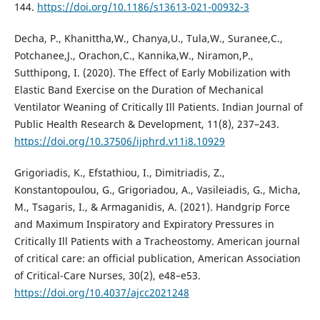
144.
https://doi.org/10.1186/s13613-021-00932-3
Decha, P., Khanittha,W., Chanya,U., Tula,W., Suranee,C.,
Potchanee,J., Orachon,C., Kannika,W., Niramon,P.,
Sutthipong, I. (2020). The Effect of Early Mobilization with
Elastic Band Exercise on the Duration of Mechanical
Ventilator Weaning of Critically Ill Patients. Indian Journal of
Public Health Research & Development, 11(8), 237–243.
https://doi.org/10.37506/ijphrd.v11i8.10929
Grigoriadis, K., Efstathiou, I., Dimitriadis, Z.,
Konstantopoulou, G., Grigoriadou, A., Vasileiadis, G., Micha,
M., Tsagaris, I., & Armaganidis, A. (2021). Handgrip Force
and Maximum Inspiratory and Expiratory Pressures in
Critically Ill Patients with a Tracheostomy. American journal
of critical care: an official publication, American Association
of Critical-Care Nurses, 30(2), e48–e53.
https://doi.org/10.4037/ajcc2021248