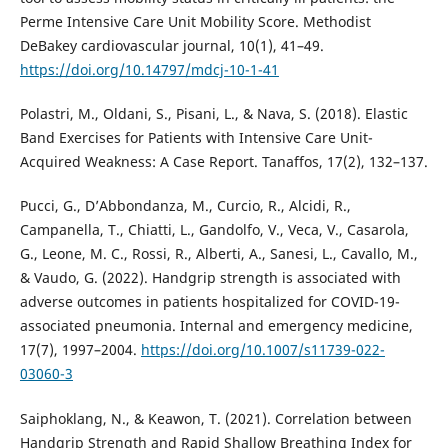
Perme Intensive Care Unit Mobility Score. Methodist
DeBakey cardiovascular journal, 10(1), 41–49.
https://doi.org/10.14797/mdcj-10-1-41
Polastri, M., Oldani, S., Pisani, L., & Nava, S. (2018). Elastic
Band Exercises for Patients with Intensive Care Unit-
Acquired Weakness: A Case Report. Tanaffos, 17(2), 132–137.
Pucci, G., D’Abbondanza, M., Curcio, R., Alcidi, R.,
Campanella, T., Chiatti, L., Gandolfo, V., Veca, V., Casarola,
G., Leone, M. C., Rossi, R., Alberti, A., Sanesi, L., Cavallo, M.,
& Vaudo, G. (2022). Handgrip strength is associated with
adverse outcomes in patients hospitalized for COVID-19-
associated pneumonia. Internal and emergency medicine,
17(7), 1997–2004.
https://doi.org/10.1007/s11739-022-
03060-3
Saiphoklang, N., & Keawon, T. (2021). Correlation between
Handgrip Strength and Rapid Shallow Breathing Index for