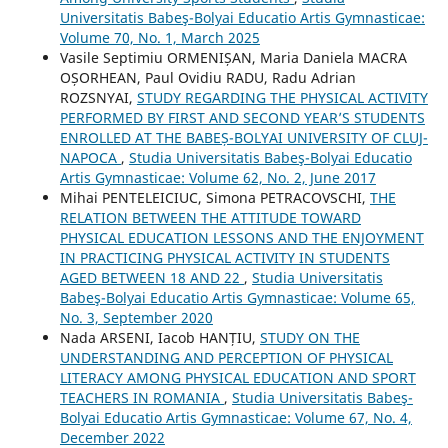
Universitatis Babeş-Bolyai Educatio Artis Gymnasticae:
Volume 70, No. 1, March 2025
Vasile Septimiu ORMENIȘAN, Maria Daniela MACRA
OȘORHEAN, Paul Ovidiu RADU, Radu Adrian
ROZSNYAI,
STUDY REGARDING THE PHYSICAL ACTIVITY
PERFORMED BY FIRST AND SECOND YEAR’S STUDENTS
ENROLLED AT THE BABEȘ-BOLYAI UNIVERSITY OF CLUJ-
NAPOCA
,
Studia Universitatis Babeş-Bolyai Educatio
Artis Gymnasticae: Volume 62, No. 2, June 2017
Mihai PENTELEICIUC, Simona PETRACOVSCHI,
THE
RELATION BETWEEN THE ATTITUDE TOWARD
PHYSICAL EDUCATION LESSONS AND THE ENJOYMENT
IN PRACTICING PHYSICAL ACTIVITY IN STUDENTS
AGED BETWEEN 18 AND 22
,
Studia Universitatis
Babeş-Bolyai Educatio Artis Gymnasticae: Volume 65,
No. 3, September 2020
Nada ARSENI, Iacob HANȚIU,
STUDY ON THE
UNDERSTANDING AND PERCEPTION OF PHYSICAL
LITERACY AMONG PHYSICAL EDUCATION AND SPORT
TEACHERS IN ROMANIA
,
Studia Universitatis Babeş-
Bolyai Educatio Artis Gymnasticae: Volume 67, No. 4,
December 2022