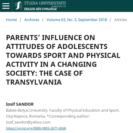
Home
/
Archives
/
Volume 63, No. 3, September 2018
/
Articles
PARENTS’ INFLUENCE ON
ATTITUDES OF ADOLESCENTS
TOWARDS SPORT AND PHYSICAL
ACTIVITY IN A CHANGING
SOCIETY: THE CASE OF
TRANSYLVANIA
Iosif SANDOR
Babes-Bolyai University, Faculty of Physical Education and Sport,
Cluj-Napoca, Romania. *Corresponding author:
iosif_sandor@yahoo.com
https://orcid.org/0000-0003-2677-4568