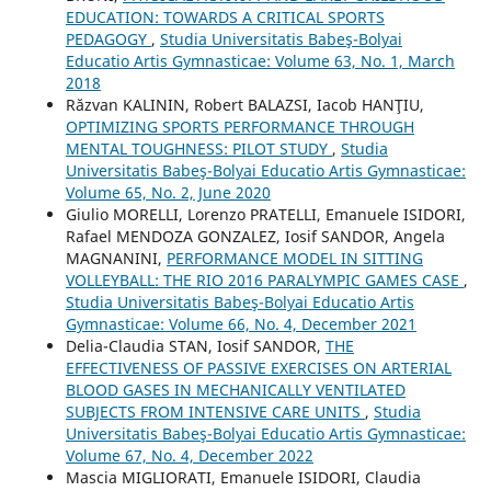
EDUCATION: TOWARDS A CRITICAL SPORTS
PEDAGOGY
,
Studia Universitatis Babeş-Bolyai
Educatio Artis Gymnasticae: Volume 63, No. 1, March
2018
Răzvan KALININ, Robert BALAZSI, Iacob HANŢIU,
OPTIMIZING SPORTS PERFORMANCE THROUGH
MENTAL TOUGHNESS: PILOT STUDY
,
Studia
Universitatis Babeş-Bolyai Educatio Artis Gymnasticae:
Volume 65, No. 2, June 2020
Giulio MORELLI, Lorenzo PRATELLI, Emanuele ISIDORI,
Rafael MENDOZA GONZALEZ, Iosif SANDOR, Angela
MAGNANINI,
PERFORMANCE MODEL IN SITTING
VOLLEYBALL: THE RIO 2016 PARALYMPIC GAMES CASE
,
Studia Universitatis Babeş-Bolyai Educatio Artis
Gymnasticae: Volume 66, No. 4, December 2021
Delia-Claudia STAN, Iosif SANDOR,
THE
EFFECTIVENESS OF PASSIVE EXERCISES ON ARTERIAL
BLOOD GASES IN MECHANICALLY VENTILATED
SUBJECTS FROM INTENSIVE CARE UNITS
,
Studia
Universitatis Babeş-Bolyai Educatio Artis Gymnasticae:
Volume 67, No. 4, December 2022
Mascia MIGLIORATI, Emanuele ISIDORI, Claudia