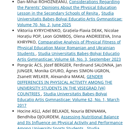
Dan-Mihai ROHOZNEANU,
Considerations Regarding
the Parents’ Opinions About the Physical Education
Lesson in the Secondary Schools of Reșița
,
Studia
Universitatis Babeş-Bolyai Educatio Artis Gymnasticae:
Volume 70, No. 2, June 2025
Viktoriia KYRYCHENKO, Grațiela-Flavia DEAK, Nicolae
Horațiu POP, Leon GOMBOȘ, Olena ANDRIEIEVA, Inna
KHRYPKO,
Comparative Analysis of Physical Fitness of
Physical Education Major Romanian and Ukrainian
Students
,
Studia Universitatis Babeş-Bolyai Educatio
Artis Gymnasticae: Volume 68, No. 3, September 2023
Pongrác ÁCS, Józef BERGIER, Ferdinand SALONNA, Jan
JUNGER, Monika GYURO, Ágnes SIMON-UGRON,
Zsanett WELKER, Alexandra MAKAI,
GENDER
DIFFERENCES IN PHYSICAL ACTIVITY AMONG THE
UNIVERSITY STUDENTS IN THE VISEGRAD (V4)
COUNTRIES
,
Studia Universitatis Babeş-Bolyai
Educatio Artis Gymnasticae: Volume 62, No. 1, March
2017
Hocine ASLI, Adel BELKADI, Nouria BENNAMA,
Bendhiba DJOURDEM,
Assessing Nutritional Balance
and Its Influence on Physical Activity and Performance
Among University Sports Students
,
Studia