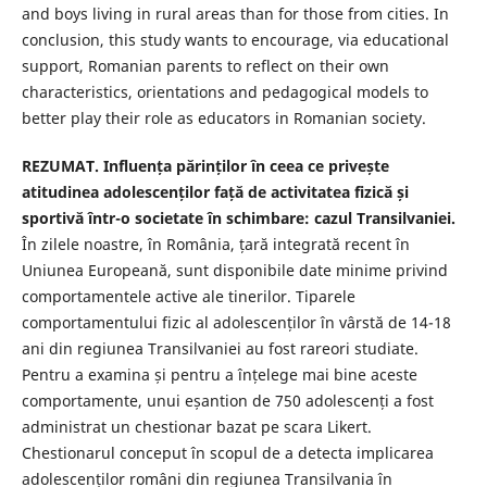
and boys living in rural areas than for those from cities. In
conclusion, this study wants to encourage, via educational
support, Romanian parents to reflect on their own
characteristics, orientations and pedagogical models to
better play their role as educators in Romanian society.
REZUMAT. Influența părinților în ceea ce privește
atitudinea adolescenților față de activitatea fizică și
sportivă într-o societate în schimbare: cazul Transilvaniei.
În zilele noastre, în România, țară integrată recent în
Uniunea Europeană, sunt disponibile date minime privind
comportamentele active ale tinerilor. Tiparele
comportamentului fizic al adolescenților în vârstă de 14-18
ani din regiunea Transilvaniei au fost rareori studiate.
Pentru a examina și pentru a înțelege mai bine aceste
comportamente, unui eșantion de 750 adolescenți a fost
administrat un chestionar bazat pe scara Likert.
Chestionarul conceput în scopul de a detecta implicarea
adolescenților români din regiunea Transilvania în