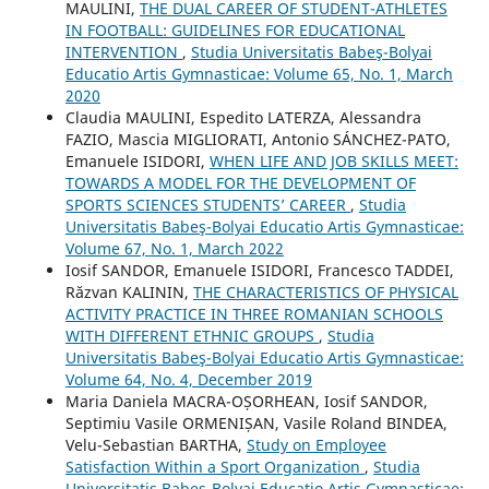
MAULINI,
THE DUAL CAREER OF STUDENT-ATHLETES
IN FOOTBALL: GUIDELINES FOR EDUCATIONAL
INTERVENTION
,
Studia Universitatis Babeş-Bolyai
Educatio Artis Gymnasticae: Volume 65, No. 1, March
2020
Claudia MAULINI, Espedito LATERZA, Alessandra
FAZIO, Mascia MIGLIORATI, Antonio SÁNCHEZ-PATO,
Emanuele ISIDORI,
WHEN LIFE AND JOB SKILLS MEET:
TOWARDS A MODEL FOR THE DEVELOPMENT OF
SPORTS SCIENCES STUDENTS’ CAREER
,
Studia
Universitatis Babeş-Bolyai Educatio Artis Gymnasticae:
Volume 67, No. 1, March 2022
Iosif SANDOR, Emanuele ISIDORI, Francesco TADDEI,
Răzvan KALININ,
THE CHARACTERISTICS OF PHYSICAL
ACTIVITY PRACTICE IN THREE ROMANIAN SCHOOLS
WITH DIFFERENT ETHNIC GROUPS
,
Studia
Universitatis Babeş-Bolyai Educatio Artis Gymnasticae:
Volume 64, No. 4, December 2019
Maria Daniela MACRA-OȘORHEAN, Iosif SANDOR,
Septimiu Vasile ORMENIȘAN, Vasile Roland BINDEA,
Velu-Sebastian BARTHA,
Study on Employee
Satisfaction Within a Sport Organization
,
Studia
Universitatis Babeş-Bolyai Educatio Artis Gymnasticae: