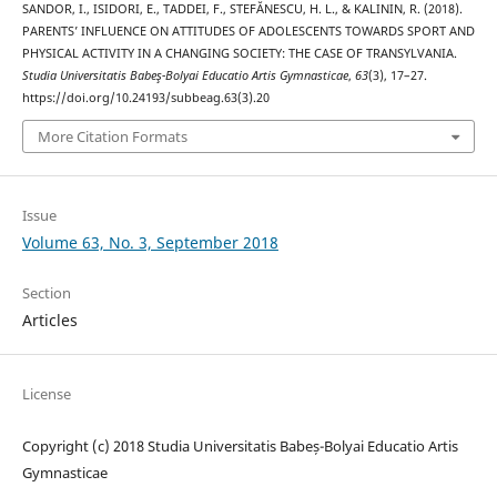
SANDOR, I., ISIDORI, E., TADDEI, F., STEFĂNESCU, H. L., & KALININ, R. (2018).
PARENTS’ INFLUENCE ON ATTITUDES OF ADOLESCENTS TOWARDS SPORT AND
PHYSICAL ACTIVITY IN A CHANGING SOCIETY: THE CASE OF TRANSYLVANIA.
Studia Universitatis Babeş-Bolyai Educatio Artis Gymnasticae
,
63
(3), 17–27.
https://doi.org/10.24193/subbeag.63(3).20
More Citation Formats
Issue
Volume 63, No. 3, September 2018
Section
Articles
License
Copyright (c) 2018 Studia Universitatis Babeș-Bolyai Educatio Artis
Gymnasticae