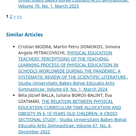
Volume 70, No. 1, March 2025
1
2
>
>>
Similar Articles
Cristian MODRA, Martin Petru DOMOKOS, Simona
Angela PETRACOVSCHI,
PHYSICAL EDUCATION
TEACHERS’ PERCEPTIONS OF THE TEACHING-
LEARNING PROCESS OF PHYSICAL EDUCATION IN
SCHOOLS WORLDWIDE DURING THE PANDEMIC: A
SYSTEMATIC REVIEW OF THE SCIENTIFIC LITERATURE
,
Studia Universitatis Babeş-Bolyai Educatio Artis
Gymnasticae: Volume 69, No. 1, March 2024
Béla József BALLA, Iuliana BOROS-BALINT, Éva
SZATMÁRI,
THE RELATION BETWEEN PHYSICAL
EDUCATION CURRICULUM TIME ALLOCATION AND
OBESITY IN 6-10 YEARS OLD CHILDREN: A CROSS
SECTIONAL STUDY
,
Studia Universitatis Babeş-Bolyai
Educatio Artis Gymnasticae: Volume 67, No. 4,
December 2022