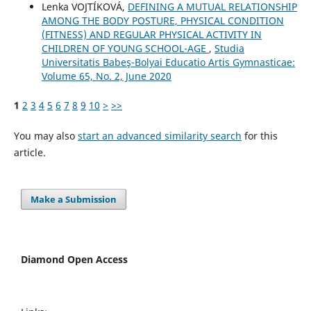
Lenka VOJTÍKOVÁ,
DEFINING A MUTUAL RELATIONSHIP
AMONG THE BODY POSTURE, PHYSICAL CONDITION
(FITNESS) AND REGULAR PHYSICAL ACTIVITY IN
CHILDREN OF YOUNG SCHOOL-AGE
,
Studia
Universitatis Babeş-Bolyai Educatio Artis Gymnasticae:
Volume 65, No. 2, June 2020
1
2
3
4
5
6
7
8
9
10
>
>>
You may also
start an advanced similarity search
for this
article.
Make a Submission
Diamond Open Access