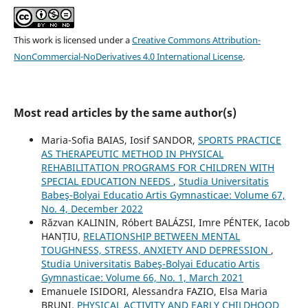
This work is licensed under a
Creative Commons Attribution-
NonCommercial-NoDerivatives 4.0 International License
.
Most read articles by the same author(s)
Maria-Sofia BAIAS, Iosif SANDOR,
SPORTS PRACTICE
AS THERAPEUTIC METHOD IN PHYSICAL
REHABILITATION PROGRAMS FOR CHILDREN WITH
SPECIAL EDUCATION NEEDS
,
Studia Universitatis
Babeş-Bolyai Educatio Artis Gymnasticae: Volume 67,
No. 4, December 2022
Răzvan KALININ, Róbert BALÁZSI, Imre PÉNTEK, Iacob
HANȚIU,
RELATIONSHIP BETWEEN MENTAL
TOUGHNESS, STRESS, ANXIETY AND DEPRESSION
,
Studia Universitatis Babeş-Bolyai Educatio Artis
Gymnasticae: Volume 66, No. 1, March 2021
Emanuele ISIDORI, Alessandra FAZIO, Elsa Maria
BRUNI,
PHYSICAL ACTIVITY AND EARLY CHILDHOOD