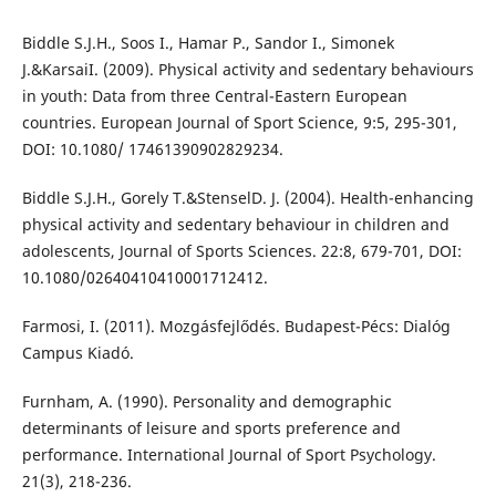
Biddle S.J.H., Soos I., Hamar P., Sandor I., Simonek
J.&KarsaiI. (2009). Physical activity and sedentary behaviours
in youth: Data from three Central-Eastern European
countries. European Journal of Sport Science, 9:5, 295-301,
DOI: 10.1080/ 17461390902829234.
Biddle S.J.H., Gorely T.&StenselD. J. (2004). Health-enhancing
physical activity and sedentary behaviour in children and
adolescents, Journal of Sports Sciences. 22:8, 679-701, DOI:
10.1080/02640410410001712412.
Farmosi, I. (2011). Mozgásfejlődés. Budapest-Pécs: Dialóg
Campus Kiadó.
Furnham, A. (1990). Personality and demographic
determinants of leisure and sports preference and
performance. International Journal of Sport Psychology.
21(3), 218-236.