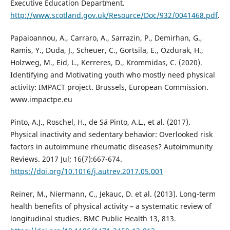
Executive Education Department.
http://www.scotland.gov.uk/Resource/Doc/932/0041468.pdf
.
Papaioannou, A., Carraro, A., Sarrazin, P., Demirhan, G.,
Ramis, Y., Duda, J., Scheuer, C., Gortsila, E., Özdurak, H.,
Holzweg, M., Eid, L., Kerreres, D., Krommidas, C. (2020).
Identifying and Motivating youth who mostly need physical
activity: IMPACT project. Brussels, European Commission.
www.impactpe.eu
Pinto, A.J., Roschel, H., de Sá Pinto, A.L., et al. (2017).
Physical inactivity and sedentary behavior: Overlooked risk
factors in autoimmune rheumatic diseases? Autoimmunity
Reviews. 2017 Jul; 16(7):667-674.
https://doi.org/10.1016/j.autrev.2017.05.001
Reiner, M., Niermann, C., Jekauc, D. et al. (2013). Long-term
health benefits of physical activity – a systematic review of
longitudinal studies. BMC Public Health 13, 813.