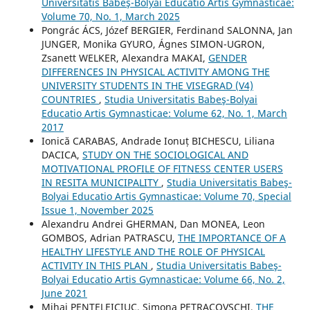
Universitatis Babeş-Bolyai Educatio Artis Gymnasticae:
Volume 70, No. 1, March 2025
Pongrác ÁCS, Józef BERGIER, Ferdinand SALONNA, Jan
JUNGER, Monika GYURO, Ágnes SIMON-UGRON,
Zsanett WELKER, Alexandra MAKAI,
GENDER
DIFFERENCES IN PHYSICAL ACTIVITY AMONG THE
UNIVERSITY STUDENTS IN THE VISEGRAD (V4)
COUNTRIES
,
Studia Universitatis Babeş-Bolyai
Educatio Artis Gymnasticae: Volume 62, No. 1, March
2017
Ionică CARABAS, Andrade Ionuț BICHESCU, Liliana
DACICA,
STUDY ON THE SOCIOLOGICAL AND
MOTIVATIONAL PROFILE OF FITNESS CENTER USERS
IN RESITA MUNICIPALITY
,
Studia Universitatis Babeş-
Bolyai Educatio Artis Gymnasticae: Volume 70, Special
Issue 1, November 2025
Alexandru Andrei GHERMAN, Dan MONEA, Leon
GOMBOS, Adrian PATRASCU,
THE IMPORTANCE OF A
HEALTHY LIFESTYLE AND THE ROLE OF PHYSICAL
ACTIVITY IN THIS PLAN
,
Studia Universitatis Babeş-
Bolyai Educatio Artis Gymnasticae: Volume 66, No. 2,
June 2021
Mihai PENTELEICIUC, Simona PETRACOVSCHI,
THE