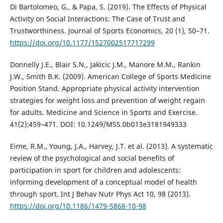
Di Bartolomeo, G., & Papa, S. (2019). The Effects of Physical
Activity on Social Interactions: The Case of Trust and
Trustworthiness. Journal of Sports Economics, 20 (1), 50–71.
https://doi.org/10.1177/1527002517717299
Donnelly J.E., Blair S.N., Jakicic J.M., Manore M.M., Rankin
J.W., Smith B.K. (2009). American College of Sports Medicine
Position Stand. Appropriate physical activity intervention
strategies for weight loss and prevention of weight regain
for adults. Medicine and Science in Sports and Exercise.
41(2):459–471. DOI: 10.1249/MSS.0b013e3181949333
Eime, R.M., Young, J.A., Harvey, J.T. et al. (2013). A systematic
review of the psychological and social benefits of
participation in sport for children and adolescents:
informing development of a conceptual model of health
through sport. Int J Behav Nutr Phys Act 10, 98 (2013).
https://doi.org/10.1186/1479-5868-10-98