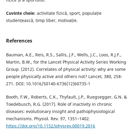
Cuvinte cheie:
activitate fizică, sport, populație
studențească, timp liber, motivație.
References
Bauman, A.E., Reis, R.S., Sallis, J.F., Wells, J.C., Loos, R.J.F.,
Martin, B.W., for the Lancet Physical Activity Series Working
Group. (2012). Correlates of physical activity: why are some
people physically active and others not? Lancet, 380, 258-
271. DOI: 10.1016/S0140-6736(12)60735-1
Booth, F.W., Roberts, C.K., Thyfault, J.P., Ruegsegger, G.N. &
Toedebusch, R.G. (2017). Role of inactivity in chronic
diseases: evolutionary insight and pathophysiological
mechanisms. Physiol. Rev. 97, 1351–1402.
https://doi.org/10.1152/physrev.00019.2016