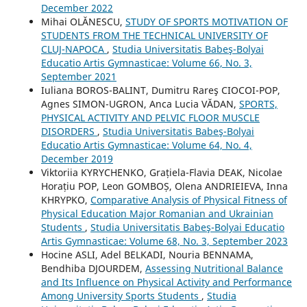
December 2022
Mihai OLĂNESCU,
STUDY OF SPORTS MOTIVATION OF
STUDENTS FROM THE TECHNICAL UNIVERSITY OF
CLUJ-NAPOCA
,
Studia Universitatis Babeş-Bolyai
Educatio Artis Gymnasticae: Volume 66, No. 3,
September 2021
Iuliana BOROS-BALINT, Dumitru Rareş CIOCOI-POP,
Agnes SIMON-UGRON, Anca Lucia VĂDAN,
SPORTS,
PHYSICAL ACTIVITY AND PELVIC FLOOR MUSCLE
DISORDERS
,
Studia Universitatis Babeş-Bolyai
Educatio Artis Gymnasticae: Volume 64, No. 4,
December 2019
Viktoriia KYRYCHENKO, Grațiela-Flavia DEAK, Nicolae
Horațiu POP, Leon GOMBOȘ, Olena ANDRIEIEVA, Inna
KHRYPKO,
Comparative Analysis of Physical Fitness of
Physical Education Major Romanian and Ukrainian
Students
,
Studia Universitatis Babeş-Bolyai Educatio
Artis Gymnasticae: Volume 68, No. 3, September 2023
Hocine ASLI, Adel BELKADI, Nouria BENNAMA,
Bendhiba DJOURDEM,
Assessing Nutritional Balance
and Its Influence on Physical Activity and Performance
Among University Sports Students
,
Studia