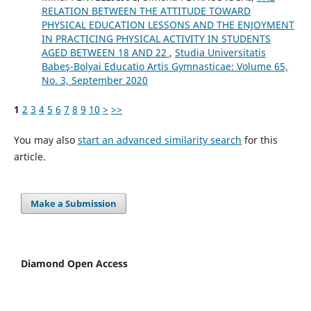
RELATION BETWEEN THE ATTITUDE TOWARD
PHYSICAL EDUCATION LESSONS AND THE ENJOYMENT
IN PRACTICING PHYSICAL ACTIVITY IN STUDENTS
AGED BETWEEN 18 AND 22
,
Studia Universitatis
Babeş-Bolyai Educatio Artis Gymnasticae: Volume 65,
No. 3, September 2020
1
2
3
4
5
6
7
8
9
10
>
>>
You may also
start an advanced similarity search
for this
article.
Make a Submission
Diamond Open Access