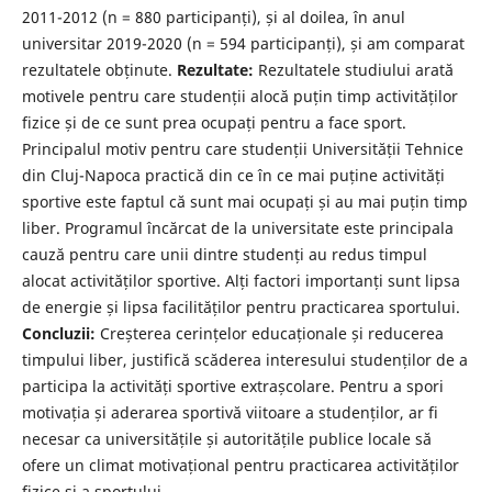
2011-2012 (n = 880 participanți), și al doilea, în anul
universitar 2019-2020 (n = 594 participanți), și am comparat
rezultatele obținute.
Rezultate:
Rezultatele studiului arată
motivele pentru care studenții alocă puțin timp activităților
fizice și de ce sunt prea ocupați pentru a face sport.
Principalul motiv pentru care studenții Universității Tehnice
din Cluj-Napoca practică din ce în ce mai puține activități
sportive este faptul că sunt mai ocupați și au mai puțin timp
liber. Programul încărcat de la universitate este principala
cauză pentru care unii dintre studenți au redus timpul
alocat activităților sportive. Alți factori importanți sunt lipsa
de energie și lipsa facilităților pentru practicarea sportului.
Concluzii:
Creșterea cerințelor educaționale și reducerea
timpului liber, justifică scăderea interesului studenților de a
participa la activități sportive extrașcolare. Pentru a spori
motivația și aderarea sportivă viitoare a studenților, ar fi
necesar ca universitățile și autoritățile publice locale să
ofere un climat motivațional pentru practicarea activităților
fizice și a sportului.