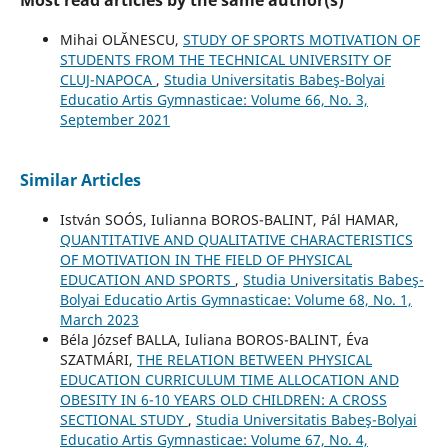
Mihai OLĂNESCU,
STUDY OF SPORTS MOTIVATION OF
STUDENTS FROM THE TECHNICAL UNIVERSITY OF
CLUJ-NAPOCA
,
Studia Universitatis Babeş-Bolyai
Educatio Artis Gymnasticae: Volume 66, No. 3,
September 2021
Similar Articles
István SOÓS, Iulianna BOROS-BALINT, Pál HAMAR,
QUANTITATIVE AND QUALITATIVE CHARACTERISTICS
OF MOTIVATION IN THE FIELD OF PHYSICAL
EDUCATION AND SPORTS
,
Studia Universitatis Babeş-
Bolyai Educatio Artis Gymnasticae: Volume 68, No. 1,
March 2023
Béla József BALLA, Iuliana BOROS-BALINT, Éva
SZATMÁRI,
THE RELATION BETWEEN PHYSICAL
EDUCATION CURRICULUM TIME ALLOCATION AND
OBESITY IN 6-10 YEARS OLD CHILDREN: A CROSS
SECTIONAL STUDY
,
Studia Universitatis Babeş-Bolyai
Educatio Artis Gymnasticae: Volume 67, No. 4,