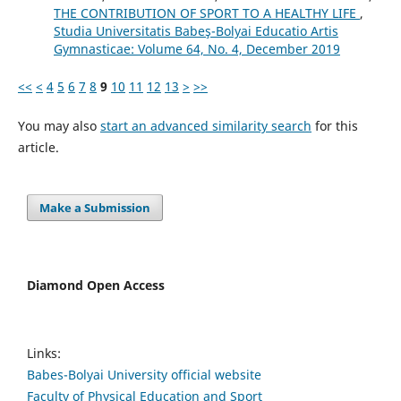
THE CONTRIBUTION OF SPORT TO A HEALTHY LIFE
,
Studia Universitatis Babeş-Bolyai Educatio Artis
Gymnasticae: Volume 64, No. 4, December 2019
<<
<
4
5
6
7
8
9
10
11
12
13
>
>>
You may also
start an advanced similarity search
for this
article.
Make a Submission
Diamond Open Access
Links:
Babes-Bolyai University official website
Faculty of Physical Education and Sport