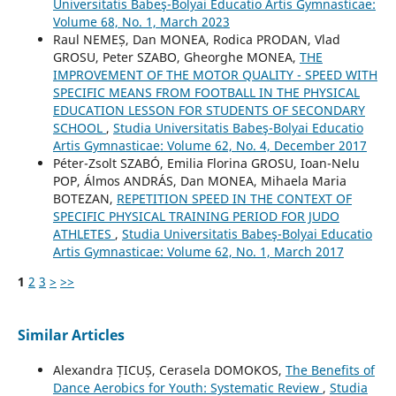
Universitatis Babeş-Bolyai Educatio Artis Gymnasticae:
Volume 68, No. 1, March 2023
Raul NEMEȘ, Dan MONEA, Rodica PRODAN, Vlad
GROSU, Peter SZABO, Gheorghe MONEA,
THE
IMPROVEMENT OF THE MOTOR QUALITY - SPEED WITH
SPECIFIC MEANS FROM FOOTBALL IN THE PHYSICAL
EDUCATION LESSON FOR STUDENTS OF SECONDARY
SCHOOL
,
Studia Universitatis Babeş-Bolyai Educatio
Artis Gymnasticae: Volume 62, No. 4, December 2017
Péter-Zsolt SZABÓ, Emilia Florina GROSU, Ioan-Nelu
POP, Álmos ANDRÁS, Dan MONEA, Mihaela Maria
BOTEZAN,
REPETITION SPEED IN THE CONTEXT OF
SPECIFIC PHYSICAL TRAINING PERIOD FOR JUDO
ATHLETES
,
Studia Universitatis Babeş-Bolyai Educatio
Artis Gymnasticae: Volume 62, No. 1, March 2017
1
2
3
>
>>
Similar Articles
Alexandra ȚICUȘ, Cerasela DOMOKOS,
The Benefits of
Dance Aerobics for Youth: Systematic Review
,
Studia