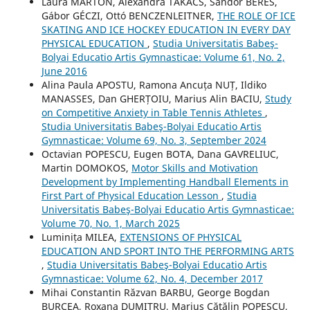
Laura MÁRTON, Alexandra TAKÁCS, Sándor BÉRES,
Gábor GÉCZI, Ottó BENCZENLEITNER,
THE ROLE OF ICE
SKATING AND ICE HOCKEY EDUCATION IN EVERY DAY
PHYSICAL EDUCATION
,
Studia Universitatis Babeş-
Bolyai Educatio Artis Gymnasticae: Volume 61, No. 2,
June 2016
Alina Paula APOSTU, Ramona Ancuța NUȚ, Ildiko
MANASSES, Dan GHERȚOIU, Marius Alin BACIU,
Study
on Competitive Anxiety in Table Tennis Athletes
,
Studia Universitatis Babeş-Bolyai Educatio Artis
Gymnasticae: Volume 69, No. 3, September 2024
Octavian POPESCU, Eugen BOTA, Dana GAVRELIUC,
Martin DOMOKOS,
Motor Skills and Motivation
Development by Implementing Handball Elements in
First Part of Physical Education Lesson
,
Studia
Universitatis Babeş-Bolyai Educatio Artis Gymnasticae:
Volume 70, No. 1, March 2025
Luminița MILEA,
EXTENSIONS OF PHYSICAL
EDUCATION AND SPORT INTO THE PERFORMING ARTS
,
Studia Universitatis Babeş-Bolyai Educatio Artis
Gymnasticae: Volume 62, No. 4, December 2017
Mihai Constantin Răzvan BARBU, George Bogdan
BURCEA, Roxana DUMITRU, Marius Cătălin POPESCU,