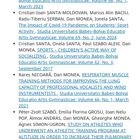
Bolyai Educatio Artis Gymnasticae: Volume 68, No. 1,
March 2023
Cristian-Ioan ȘANTA-MOLDOVAN, Marius Alin BACIU,
Radu-Tiberiu ȘERBAN, Dan MONEA, Ionela ȘANTA,
The Impact of Covid-19 Pandemic on Students’ Sport
Activity
,
Studia Universitatis Babeş-Bolyai Educatio
Artis Gymnasticae: Volume 69, No. 2, June 2024
Cristian SANTA, Onela SANTA, Paul SZABO-ALEXI, Dan
MONEA,
SPORTS – CHILDREN’S ACTIVE WAY OF
SOCIALIZING
,
Studia Universitatis Babeş-Bolyai
Educatio Artis Gymnasticae: Volume 62, No. 3,
September 2017
Rareș NICOARĂ, Dan MONEA,
RESPIRATORY MUSCLE
TRAINING METHODS FOR IMPROVING THE LUNG
CAPACITY OF PROFESSIONAL VOCALISTS AND WIND
INSTRUMENTISTS
,
Studia Universitatis Babeş-Bolyai
Educatio Artis Gymnasticae: Volume 66, No. 1, March
2021
Péter-Zsolt SZABÓ, Emilia Florina GROSU, Ioan Nelu
POP, Álmos ANDRÁS, Dan MONEA, Gheorghe MONEA,
Ágnes SIMON-UGRON,
STUDY ON ATHLETES WHO
UNDERWENT AN ATHLETIC TRAINING PROGRAM AT
ALTITUDE IN ORDER TO INCREASE THEIR PULMONARY