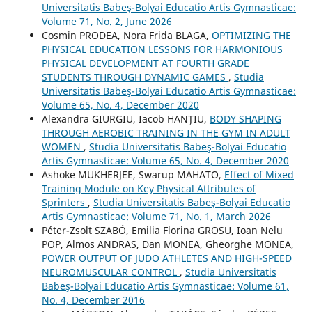
Universitatis Babeş-Bolyai Educatio Artis Gymnasticae:
Volume 71, No. 2, June 2026
Cosmin PRODEA, Nora Frida BLAGA,
OPTIMIZING THE
PHYSICAL EDUCATION LESSONS FOR HARMONIOUS
PHYSICAL DEVELOPMENT AT FOURTH GRADE
STUDENTS THROUGH DYNAMIC GAMES
,
Studia
Universitatis Babeş-Bolyai Educatio Artis Gymnasticae:
Volume 65, No. 4, December 2020
Alexandra GIURGIU, Iacob HANȚIU,
BODY SHAPING
THROUGH AEROBIC TRAINING IN THE GYM IN ADULT
WOMEN
,
Studia Universitatis Babeş-Bolyai Educatio
Artis Gymnasticae: Volume 65, No. 4, December 2020
Ashoke MUKHERJEE, Swarup MAHATO,
Effect of Mixed
Training Module on Key Physical Attributes of
Sprinters
,
Studia Universitatis Babeş-Bolyai Educatio
Artis Gymnasticae: Volume 71, No. 1, March 2026
Péter-Zsolt SZABÓ, Emilia Florina GROSU, Ioan Nelu
POP, Almos ANDRAS, Dan MONEA, Gheorghe MONEA,
POWER OUTPUT OF JUDO ATHLETES AND HIGH-SPEED
NEUROMUSCULAR CONTROL
,
Studia Universitatis
Babeş-Bolyai Educatio Artis Gymnasticae: Volume 61,
No. 4, December 2016