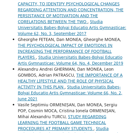
CAPACITY, TO IDENTIFY PSYCHOLOGICAL CHANGES
REGARDING ATTENTION AND CONCENTRATION, THE
PERSISTANCE OF MOTIVATION AND THE
CORELATIONS BETWEEN THE TWO
,
Studia
Universitatis Babeş-Bolyai Educatio Artis Gymnasticae:
Volume 62, No. 3, September 2017
Gheorghe FETEAN, Dan MONEA, Gheorghe MONEA,
THE PSYCHOLOGICAL IMPACT OF EMOTIONS IN
INCREASING THE PERFORMANCE OF FOOTBALL
PLAYERS
,
Studia Universitatis Babeş-Bolyai Educatio
Artis Gymnasticae: Volume 64, No. 4, December 2019
Alexandru Andrei GHERMAN, Dan MONEA, Leon
GOMBOS, Adrian PATRASCU,
THE IMPORTANCE OF A
HEALTHY LIFESTYLE AND THE ROLE OF PHYSICAL
ACTIVITY IN THIS PLAN
,
Studia Universitatis Babeş-
Bolyai Educatio Artis Gymnasticae: Volume 66, No. 2,
June 2021
Vasile Septimiu ORMENIȘAN, Dan MONEA, Sergiu
POP, Cosmin MOCA, Cristina Ionela ORMENIȘAN,
Mihai Alexandru TURCU,
STUDY REGARDING
LEARNING THE FOOTBALL GAME TECHNICAL
PROCEDURES AT PRIMARY STUDENTS
,
Studia