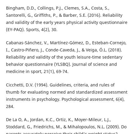
Bingham, D.D., Collings, P.J., Clemes, S.A., Costa, S.,
Santorelli, G., Griffiths, P., & Barber, S.E. (2016). Reliability
and validity of the early years physical activity questionnaire
(EY-PAQ). Sports, 4(2), 30.
Cabanas-Sánchez, V., Martínez-Gómez, D., Esteban-Cornejo,
I., Castro-Piñero, J., Conde-Caveda, J., & Veiga, Ó.L. (2018).
Reliability and validity of the youth leisure-time sedentary
behavior questionnaire (YLSBQ). Journal of science and
medicine in sport, 21(1), 69-74.
Cicchetti, D.V. (1994). Guidelines, criteria, and rules of
thumb for evaluating normed and standardized assessment
instruments in psychology. Psychological assessment, 6(4),
284.
De La O, A., Jordan, K.C., Ortiz, K., Moyer-Mileur, L.J.,
Stoddard, G., Friedrichs, M., & Mihalopoulos, N.L. (2009). Do
parents accurately perceive their child's weight status?