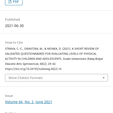
PDF
Published
2021-06-30
How to Cite
STRAVA, C.-C., ORAVIȚAN, M., & MONEA, D. (2021). A SHORT REVIEW OF
VALIDATED QUESTIONNAIRES FOR EVALUATING LEVELS OF PHYSICAL
ACTIVITY IN CHILDREN AND ADOLESCENTS.
Studia Universitatis Babeş-Bolyai
Educatio Artis Gymnasticae
,
66
(2), 29–42.
https://doi.org/10.24193/subbeag.66(2).14
More Citation Formats
Issue
Volume 66, No. 2, June 2021