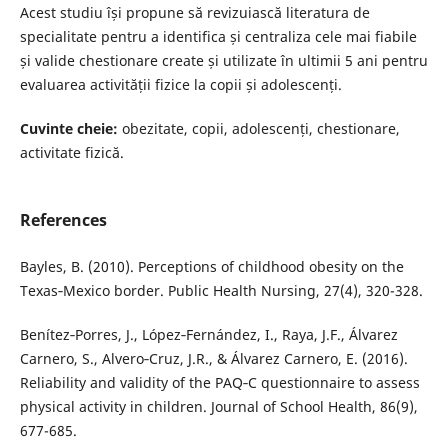
Acest studiu își propune să revizuiască literatura de
specialitate pentru a identifica și centraliza cele mai fiabile
și valide chestionare create și utilizate în ultimii 5 ani pentru
evaluarea activității fizice la copii și adolescenți.
Cuvinte cheie:
obezitate, copii, adolescenți, chestionare,
activitate fizică.
References
Bayles, B. (2010). Perceptions of childhood obesity on the
Texas‐Mexico border. Public Health Nursing, 27(4), 320-328.
Benítez‐Porres, J., López‐Fernández, I., Raya, J.F., Álvarez
Carnero, S., Alvero‐Cruz, J.R., & Álvarez Carnero, E. (2016).
Reliability and validity of the PAQ‐C questionnaire to assess
physical activity in children. Journal of School Health, 86(9),
677-685.