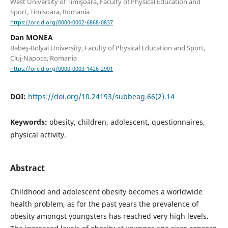
West University of Timişoara, Faculty of Physical Education and
Sport, Timisoara, Romania
https://orcid.org/0000-0002-6868-0837
Dan MONEA
Babeş-Bolyai University, Faculty of Physical Education and Sport,
Cluj-Napoca, Romania
https://orcid.org/0000-0003-1426-2901
DOI:
https://doi.org/10.24193/subbeag.66(2).14
Keywords:
obesity, children, adolescent, questionnaires,
physical activity.
Abstract
Childhood and adolescent obesity becomes a worldwide
health problem, as for the past years the prevalence of
obesity amongst youngsters has reached very high levels.