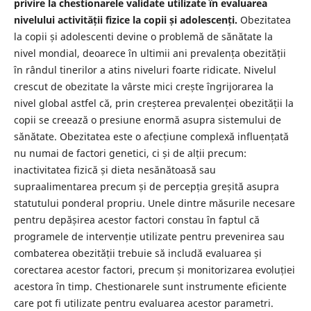
privire la chestionarele validate utilizate în evaluarea
nivelului activității fizice la copii și adolescenți.
Obezitatea
la copii și adolescenti devine o problemă de sănătate la
nivel mondial, deoarece în ultimii ani prevalența obezității
în rândul tinerilor a atins niveluri foarte ridicate. Nivelul
crescut de obezitate la vârste mici crește îngrijorarea la
nivel global astfel că, prin creșterea prevalenței obezității la
copii se creează o presiune enormă asupra sistemului de
sănătate. Obezitatea este o afecțiune complexă influențată
nu numai de factori genetici, ci și de alții precum:
inactivitatea fizică și dieta nesănătoasă sau
supraalimentarea precum și de percepția greșită asupra
statutului ponderal propriu. Unele dintre măsurile necesare
pentru depășirea acestor factori constau în faptul că
programele de intervenție utilizate pentru prevenirea sau
combaterea obezității trebuie să includă evaluarea și
corectarea acestor factori, precum și monitorizarea evoluției
acestora în timp. Chestionarele sunt instrumente eficiente
care pot fi utilizate pentru evaluarea acestor parametri.