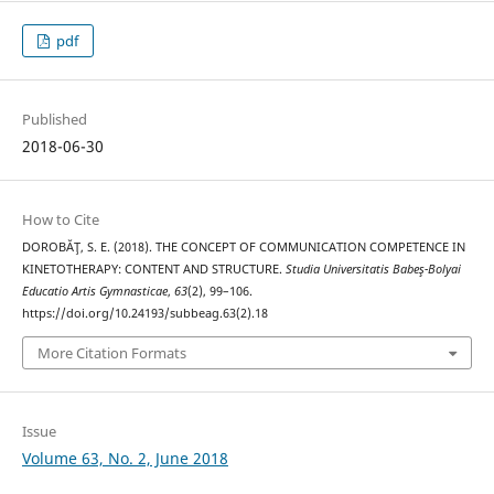
pdf
Published
2018-06-30
How to Cite
DOROBĂŢ, S. E. (2018). THE CONCEPT OF COMMUNICATION COMPETENCE IN
KINETOTHERAPY: CONTENT AND STRUCTURE.
Studia Universitatis Babeş-Bolyai
Educatio Artis Gymnasticae
,
63
(2), 99–106.
https://doi.org/10.24193/subbeag.63(2).18
More Citation Formats
Issue
Volume 63, No. 2, June 2018