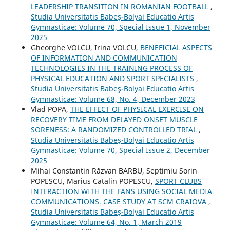
LEADERSHIP TRANSITION IN ROMANIAN FOOTBALL
,
Studia Universitatis Babeş-Bolyai Educatio Artis
Gymnasticae: Volume 70, Special Issue 1, November
2025
Gheorghe VOLCU, Irina VOLCU,
BENEFICIAL ASPECTS
OF INFORMATION AND COMMUNICATION
TECHNOLOGIES IN THE TRAINING PROCESS OF
PHYSICAL EDUCATION AND SPORT SPECIALISTS
,
Studia Universitatis Babeş-Bolyai Educatio Artis
Gymnasticae: Volume 68, No. 4, December 2023
Vlad POPA,
THE EFFECT OF PHYSICAL EXERCISE ON
RECOVERY TIME FROM DELAYED ONSET MUSCLE
SORENESS: A RANDOMIZED CONTROLLED TRIAL
,
Studia Universitatis Babeş-Bolyai Educatio Artis
Gymnasticae: Volume 70, Special Issue 2, December
2025
Mihai Constantin Răzvan BARBU, Septimiu Sorin
POPESCU, Marius Catalin POPESCU,
SPORT CLUBS
INTERACTION WITH THE FANS USING SOCIAL MEDIA
COMMUNICATIONS. CASE STUDY AT SCM CRAIOVA
,
Studia Universitatis Babeş-Bolyai Educatio Artis
Gymnasticae: Volume 64, No. 1, March 2019