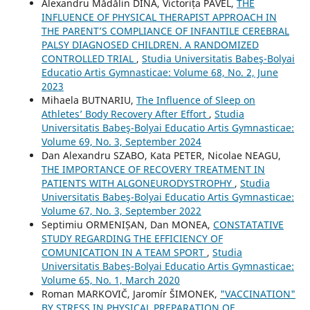
Alexandru Mădălin DINA, Victorița PAVEL,
THE
INFLUENCE OF PHYSICAL THERAPIST APPROACH IN
THE PARENT’S COMPLIANCE OF INFANTILE CEREBRAL
PALSY DIAGNOSED CHILDREN. A RANDOMIZED
CONTROLLED TRIAL
,
Studia Universitatis Babeş-Bolyai
Educatio Artis Gymnasticae: Volume 68, No. 2, June
2023
Mihaela BUTNARIU,
The Influence of Sleep on
Athletes’ Body Recovery After Effort
,
Studia
Universitatis Babeş-Bolyai Educatio Artis Gymnasticae:
Volume 69, No. 3, September 2024
Dan Alexandru SZABO, Kata PETER, Nicolae NEAGU,
THE IMPORTANCE OF RECOVERY TREATMENT IN
PATIENTS WITH ALGONEURODYSTROPHY
,
Studia
Universitatis Babeş-Bolyai Educatio Artis Gymnasticae:
Volume 67, No. 3, September 2022
Septimiu ORMENIȘAN, Dan MONEA,
CONSTATATIVE
STUDY REGARDING THE EFFICIENCY OF
COMUNICATION IN A TEAM SPORT
,
Studia
Universitatis Babeş-Bolyai Educatio Artis Gymnasticae:
Volume 65, No. 1, March 2020
Roman MARKOVIČ, Jaromír ŠIMONEK,
"VACCINATION"
BY STRESS IN PHYSICAL PREPARATION OF