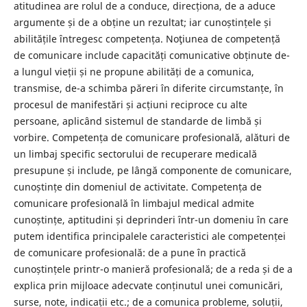
atitudinea are rolul de a conduce, direcționa, de a aduce
argumente și de a obține un rezultat; iar cunoștințele și
abilitățile întregesc competența. Noţiunea de competență
de comunicare include capacități comunicative obținute de-
a lungul vieții și ne propune abilități de a comunica,
transmise, de-a schimba păreri în diferite circumstanțe, în
procesul de manifestări și acțiuni reciproce cu alte
persoane, aplicând sistemul de standarde de limbă și
vorbire. Competența de comunicare profesională, alături de
un limbaj specific sectorului de recuperare medicală
presupune și include, pe lângă componente de comunicare,
cunoștințe din domeniul de activitate. Competența de
comunicare profesională în limbajul medical admite
cunoștințe, aptitudini și deprinderi ȋntr-un domeniu în care
putem identifica principalele caracteristici ale competenței
de comunicare profesională: de a pune în practică
cunoștințele printr-o manieră profesională; de a reda și de a
explica prin mijloace adecvate conținutul unei comunicări,
surse, note, indicații etc.; de a comunica probleme, soluții,