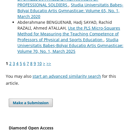
PROFESSIONAL SOLDIERS
,
Studia Universitatis Babeş-
Bolyai Educatio Artis Gymnasticae: Volume 65, No. 1,
March 2020
Abderahmane BENGUENAB, Hadj SAYAD, Rachid
RAZALI, Ahmed ATALLAH,
Use the PLS Micro-Squares
Method for Measuring the Teaching Competence of
Professors of Physical and Sports Education
,
Studia
Universitatis Babeş-Bolyai Educatio Artis Gymnasticae:
Volume 70, No. 1, March 2025
1
2
3
4
5
6
7
8
9
10
>
>>
You may also
start an advanced similarity search
for this
article.
Make a Submission
Diamond Open Access