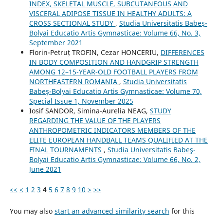
INDEX, SKELETAL MUSCLE, SUBCUTANEOUS AND
VISCERAL ADIPOSE TISSUE IN HEALTHY ADULTS: A
CROSS SECTIONAL STUDY
,
Studia Universitatis Babeş-
Bolyai Educatio Artis Gymnasticae: Volume 66, No. 3,
September 2021
Florin-Petruț TROFIN, Cezar HONCERIU,
DIFFERENCES
IN BODY COMPOSITION AND HANDGRIP STRENGTH
AMONG 12–15-YEAR-OLD FOOTBALL PLAYERS FROM
NORTHEASTERN ROMANIA
,
Studia Universitatis
Babeş-Bolyai Educatio Artis Gymnasticae: Volume 70,
Special Issue 1, November 2025
Iosif SANDOR, Simina-Aurelia NEAG,
STUDY
REGARDING THE VALUE OF THE PLAYERS
ANTHROPOMETRIC INDICATORS MEMBERS OF THE
ELITE EUROPEAN HANDBALL TEAMS QUALIFIED AT THE
FINAL TOURNAMENTS
,
Studia Universitatis Babeş-
Bolyai Educatio Artis Gymnasticae: Volume 66, No. 2,
June 2021
<<
<
1
2
3
4
5
6
7
8
9
10
>
>>
You may also
start an advanced similarity search
for this