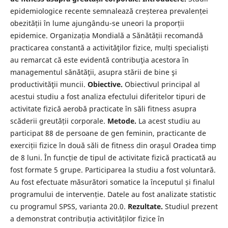
epidemiologice recente semnalează creșterea prevalenței
obezității în lume ajungându-se uneori la proporții
epidemice. Organizația Mondială a Sănătății recomandă
practicarea constantă a activităţilor fizice, mulți specialiști
au remarcat că este evidentă contribuţia acestora în
managementul sănătăţii, asupra stării de bine şi
productivităţii muncii.
Obiective.
Obiectivul principal al
acestui studiu a fost analiza efectului diferitelor tipuri de
activitate fizică aerobă practicate în săli fitness asupra
scăderii greutății corporale.
Metode.
La acest studiu au
participat 88 de persoane de gen feminin, practicante de
exerciții fizice în două săli de fitness din oraşul Oradea timp
de 8 luni. În funcție de tipul de activitate fizică practicată au
fost formate 5 grupe. Participarea la studiu a fost voluntară.
Au fost efectuate măsurători somatice la începutul și finalul
programului de intervenție. Datele au fost analizate statistic
cu programul SPSS, varianta 20.0.
Rezultate.
Studiul prezent
a demonstrat contribuția activităților fizice în