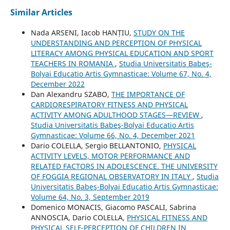
Similar Articles
Nada ARSENI, Iacob HANȚIU,
STUDY ON THE
UNDERSTANDING AND PERCEPTION OF PHYSICAL
LITERACY AMONG PHYSICAL EDUCATION AND SPORT
TEACHERS IN ROMANIA
,
Studia Universitatis Babeş-
Bolyai Educatio Artis Gymnasticae: Volume 67, No. 4,
December 2022
Dan Alexandru SZABO,
THE IMPORTANCE OF
CARDIORESPIRATORY FITNESS AND PHYSICAL
ACTIVITY AMONG ADULTHOOD STAGES—REVIEW
,
Studia Universitatis Babeş-Bolyai Educatio Artis
Gymnasticae: Volume 66, No. 4, December 2021
Dario COLELLA, Sergio BELLANTONIO,
PHYSICAL
ACTIVITY LEVELS, MOTOR PERFORMANCE AND
RELATED FACTORS IN ADOLESCENCE. THE UNIVERSITY
OF FOGGIA REGIONAL OBSERVATORY IN ITALY
,
Studia
Universitatis Babeş-Bolyai Educatio Artis Gymnasticae:
Volume 64, No. 3, September 2019
Domenico MONACIS, Giacomo PASCALI, Sabrina
ANNOSCIA, Dario COLELLA,
PHYSICAL FITNESS AND
PHYSICAL SELF-PERCEPTION OF CHILDREN IN