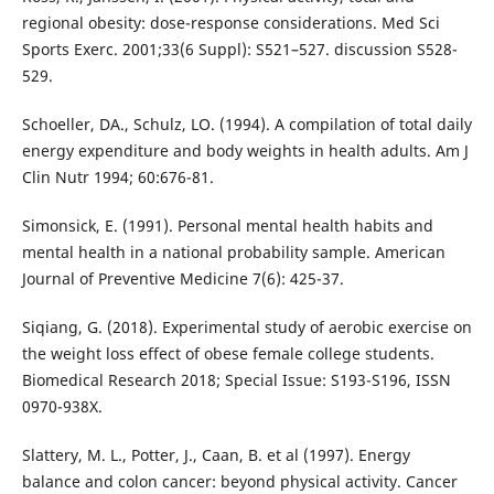
regional obesity: dose-response considerations. Med Sci
Sports Exerc. 2001;33(6 Suppl): S521–527. discussion S528-
529.
Schoeller, DA., Schulz, LO. (1994). A compilation of total daily
energy expenditure and body weights in health adults. Am J
Clin Nutr 1994; 60:676-81.
Simonsick, E. (1991). Personal mental health habits and
mental health in a national probability sample. American
Journal of Preventive Medicine 7(6): 425-37.
Siqiang, G. (2018). Experimental study of aerobic exercise on
the weight loss effect of obese female college students.
Biomedical Research 2018; Special Issue: S193-S196, ISSN
0970-938X.
Slattery, M. L., Potter, J., Caan, B. et al (1997). Energy
balance and colon cancer: beyond physical activity. Cancer