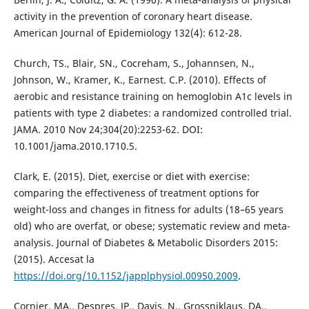
activity in the prevention of coronary heart disease.
American Journal of Epidemiology 132(4): 612-28.
Church, TS., Blair, SN., Cocreham, S., Johannsen, N.,
Johnson, W., Kramer, K., Earnest. C.P. (2010). Effects of
aerobic and resistance training on hemoglobin A1c levels in
patients with type 2 diabetes: a randomized controlled trial.
JAMA. 2010 Nov 24;304(20):2253-62. DOI:
10.1001/jama.2010.1710.5.
Clark, E. (2015). Diet, exercise or diet with exercise:
comparing the effectiveness of treatment options for
weight-loss and changes in fitness for adults (18–65 years
old) who are overfat, or obese; systematic review and meta-
analysis. Journal of Diabetes & Metabolic Disorders 2015:
(2015). Accesat la
https://doi.org/10.1152/japplphysiol.00950.2009
.
Cornier, MA., Despres, JP., Davis, N., Grossniklaus, DA.,