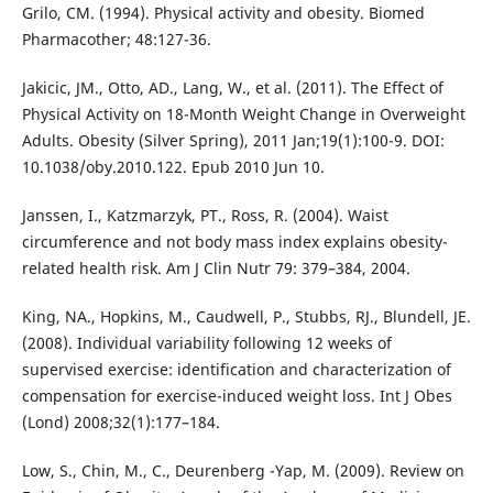
Grilo, CM. (1994). Physical activity and obesity. Biomed
Pharmacother; 48:127-36.
Jakicic, JM., Otto, AD., Lang, W., et al. (2011). The Effect of
Physical Activity on 18-Month Weight Change in Overweight
Adults. Obesity (Silver Spring), 2011 Jan;19(1):100-9. DOI:
10.1038/oby.2010.122. Epub 2010 Jun 10.
Janssen, I., Katzmarzyk, PT., Ross, R. (2004). Waist
circumference and not body mass index explains obesity-
related health risk. Am J Clin Nutr 79: 379–384, 2004.
King, NA., Hopkins, M., Caudwell, P., Stubbs, RJ., Blundell, JE.
(2008). Individual variability following 12 weeks of
supervised exercise: identification and characterization of
compensation for exercise-induced weight loss. Int J Obes
(Lond) 2008;32(1):177–184.
Low, S., Chin, M., C., Deurenberg -Yap, M. (2009). Review on