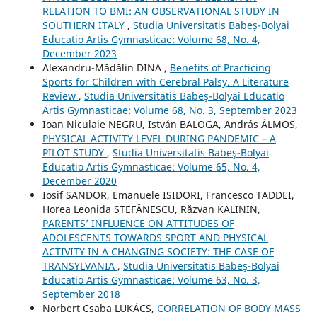
RELATION TO BMI: AN OBSERVATIONAL STUDY IN
SOUTHERN ITALY
,
Studia Universitatis Babeş-Bolyai
Educatio Artis Gymnasticae: Volume 68, No. 4,
December 2023
Alexandru-Mădălin DINA ,
Benefits of Practicing
Sports for Children with Cerebral Palsy. A Literature
Review
,
Studia Universitatis Babeş-Bolyai Educatio
Artis Gymnasticae: Volume 68, No. 3, September 2023
Ioan Niculaie NEGRU, István BALOGA, András ÁLMOS,
PHYSICAL ACTIVITY LEVEL DURING PANDEMIC – A
PILOT STUDY
,
Studia Universitatis Babeş-Bolyai
Educatio Artis Gymnasticae: Volume 65, No. 4,
December 2020
Iosif SANDOR, Emanuele ISIDORI, Francesco TADDEI,
Horea Leonida STEFĂNESCU, Răzvan KALININ,
PARENTS’ INFLUENCE ON ATTITUDES OF
ADOLESCENTS TOWARDS SPORT AND PHYSICAL
ACTIVITY IN A CHANGING SOCIETY: THE CASE OF
TRANSYLVANIA
,
Studia Universitatis Babeş-Bolyai
Educatio Artis Gymnasticae: Volume 63, No. 3,
September 2018
Norbert Csaba LUKÁCS,
CORRELATION OF BODY MASS