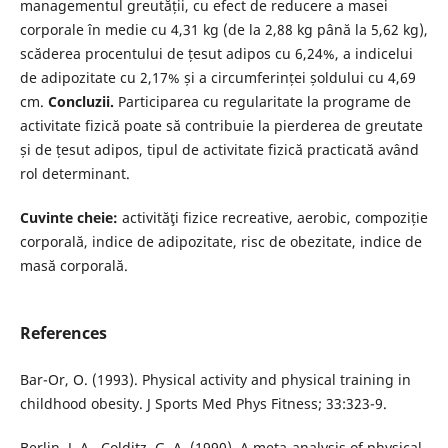
managementul greutății, cu efect de reducere a masei
corporale în medie cu 4,31 kg (de la 2,88 kg până la 5,62 kg),
scăderea procentului de țesut adipos cu 6,24%, a indicelui
de adipozitate cu 2,17% și a circumferinței șoldului cu 4,69
cm.
Concluzii.
Participarea cu regularitate la programe de
activitate fizică poate să contribuie la pierderea de greutate
și de țesut adipos, tipul de activitate fizică practicată având
rol determinant.
Cuvinte cheie:
activităţi fizice recreative, aerobic, compoziție
corporală, indice de adipozitate, risc de obezitate, indice de
masă corporală.
References
Bar-Or, O. (1993). Physical activity and physical training in
childhood obesity. J Sports Med Phys Fitness; 33:323-9.
Berlin, J. A., Colditz, G. A. (1990). A meta-analysis of physical