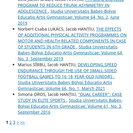
PROGRAM TO REDUCE TRUNK ASYMMETRY IN
ADOLESCENCE
,
Studia Universitatis Babeş-Bolyai
Educatio Artis Gymnasticae: Volume 64, No. 2, June
2019
Norbert Csaba LUKÁCS, Iacob HANȚIU,
THE EFFECTS
OF ADDITIONAL PHYSICAL ACTIVITY PROGRAMMES ON
MOTOR AND HEALTH RELATED COMPONENTS IN CASE
OF STUDENTS IN 6TH GRADE
,
Studia Universitatis
Babeş-Bolyai Educatio Artis Gymnasticae: Volume 64,
No. 3, September 2019
Marius SÎRBU, Iacob HANȚIU,
DEVELOPING SPEED
ENDURANCE THROUGH THE USE OF SMALL-SIDED
FOOTBALL GAMES TO 16-18-YEAR-OLD JUNIORS
,
Studia Universitatis Babeş-Bolyai Educatio Artis
Gymnasticae: Volume 66, No. 1, March 2021
Simona OROS, Iacob HANȚIU,
“DUAL CAREER”: CASE
STUDY IN ELITE SPORTS
,
Studia Universitatis Babeş-
Bolyai Educatio Artis Gymnasticae: Volume 61, No. 3,
September 2016
1
2
3
>
>>