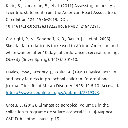
Klein, S., Lamarche, B., et al. (2011) Assessing adiposity: a
scientific statement from the American Heart Association.
Circulation 124: 1996–2019. DOI:
10.1161/CIR.0b013e318233bc6a PMID: 21947291.
Cortright, R. N., Sandhoff, K. B., Basilo, J. L. et al (2006).
Skeletal fat oxidation is increased in African-American and
white women after 10 days of endurance exercise training.
Obesity (Silver Spring), 14(7):1201-10.
Davies, PSW., Gregory, J., White, A. (1995) Physical activity
and body fatness in pre-school children. International
Journal Obes Relat Metab Disorder 1995; 19:6-10. Accesat la
https://www.ncbi.nlm.nih.gov/pubmed/7719393
.
Grosu, E. (2012). Gimnastică aerobică. Volume I in the
collection “Programe de stilare corporală”. Cluj-Napoca:
GMI Publishing House. p.15