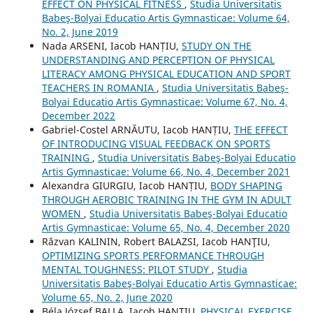
EFFECT ON PHYSICAL FITNESS
,
Studia Universitatis
Babeş-Bolyai Educatio Artis Gymnasticae: Volume 64,
No. 2, June 2019
Nada ARSENI, Iacob HANȚIU,
STUDY ON THE
UNDERSTANDING AND PERCEPTION OF PHYSICAL
LITERACY AMONG PHYSICAL EDUCATION AND SPORT
TEACHERS IN ROMANIA
,
Studia Universitatis Babeş-
Bolyai Educatio Artis Gymnasticae: Volume 67, No. 4,
December 2022
Gabriel-Costel ARNĂUTU, Iacob HANȚIU,
THE EFFECT
OF INTRODUCING VISUAL FEEDBACK ON SPORTS
TRAINING
,
Studia Universitatis Babeş-Bolyai Educatio
Artis Gymnasticae: Volume 66, No. 4, December 2021
Alexandra GIURGIU, Iacob HANȚIU,
BODY SHAPING
THROUGH AEROBIC TRAINING IN THE GYM IN ADULT
WOMEN
,
Studia Universitatis Babeş-Bolyai Educatio
Artis Gymnasticae: Volume 65, No. 4, December 2020
Răzvan KALININ, Robert BALAZSI, Iacob HANŢIU,
OPTIMIZING SPORTS PERFORMANCE THROUGH
MENTAL TOUGHNESS: PILOT STUDY
,
Studia
Universitatis Babeş-Bolyai Educatio Artis Gymnasticae:
Volume 65, No. 2, June 2020
Béla József BALLA, Iacob HANȚIU,
PHYSICAL EXERCISE