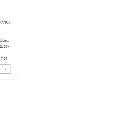
HUMANOS
-Bolyai
2), 57–
17.04