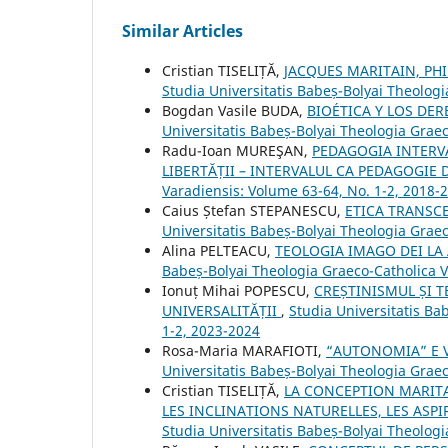
Similar Articles
Cristian TISELIȚĂ,
JACQUES MARITAIN, PH
Studia Universitatis Babeș-Bolyai Theologi
Bogdan Vasile BUDA,
BIOÉTICA Y LOS DE
Universitatis Babeș-Bolyai Theologia Graec
Radu-Ioan MUREŞAN,
PEDAGOGIA INTERVA
LIBERTĂȚII – INTERVALUL CA PEDAGOGIE 
Varadiensis: Volume 63-64, No. 1-2, 2018-
Caius Ștefan STEPANESCU,
ETICA TRANSCE
Universitatis Babeș-Bolyai Theologia Grae
Alina PELTEACU,
TEOLOGIA IMAGO DEI LA
Babeș-Bolyai Theologia Graeco-Catholica V
Ionuț Mihai POPESCU,
CREȘTINISMUL ȘI T
UNIVERSALITĂȚII
,
Studia Universitatis Ba
1-2, 2023-2024
Rosa-Maria MARAFIOTI,
“AUTONOMIA” E V
Universitatis Babeș-Bolyai Theologia Graec
Cristian TISELIȚĂ,
LA CONCEPTION MARITA
LES INCLINATIONS NATURELLES, LES ASP
Studia Universitatis Babeș-Bolyai Theologi