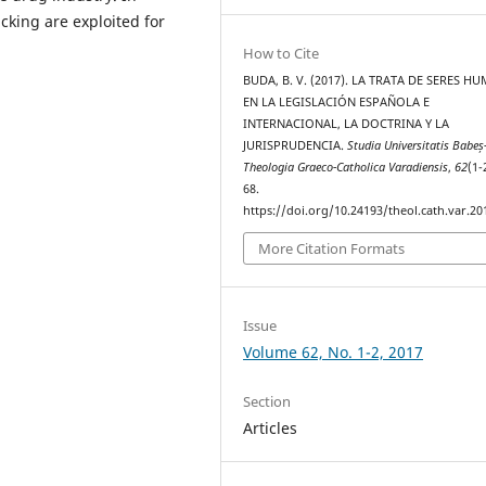
icking are exploited for
How to Cite
BUDA, B. V. (2017). LA TRATA DE SERES 
EN LA LEGISLACIÓN ESPAÑOLA E
INTERNACIONAL, LA DOCTRINA Y LA
JURISPRUDENCIA.
Studia Universitatis Babeș
Theologia Graeco-Catholica Varadiensis
,
62
(1-
68.
https://doi.org/10.24193/theol.cath.var.20
More Citation Formats
Issue
Volume 62, No. 1-2, 2017
Section
Articles