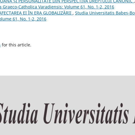
OANĂ ȘI PERSONALITATE DIN PERSPECTIVA DREPTULUI CANONIC
,
a Graeco-Catholica Varadiensis: Volume 61, No. 1-2, 2016
FECTAREA EI ÎN ERA GLOBALIZĂRII
,
Studia Universitatis Babeș-Bo
olume 61, No. 1-2, 2016
h
for this article.