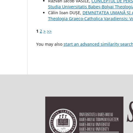
Răzvan Iacob VASILE,
CONCEPTUL DE PERS
Studia Universitatis Babeș-Bolyai Theologi
Călin Ioan DUȘE,
DEMNITATEA UMANĂ ȘI A
Theologia Graeco-Catholica Varadiensis: V
1
2
>
>>
You may also
start an advanced similarity searc