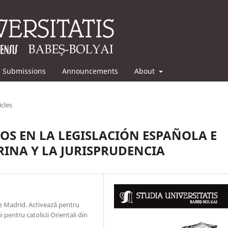
Submissions
Announcements
About
icles
OS EN LA LEGISLACIÓN ESPAÑOLA E
INA Y LA JURISPRUDENCIA
de Madrid. Activează pentru
 pentru catolicii Orientali din