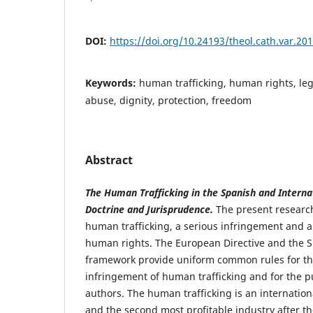
DOI:
https://doi.org/10.24193/theol.cath.var.20
Keywords:
human trafficking, human rights, legi
abuse, dignity, protection, freedom
Abstract
The Human Trafficking in the Spanish and Internat
Doctrine and Jurisprudence.
The present research
human trafficking, a serious infringement and a
human rights. The European Directive and the Sp
framework provide uniform common rules for th
infringement of human trafficking and for the p
authors. The human trafficking is an internationa
and the second most profitable industry after th