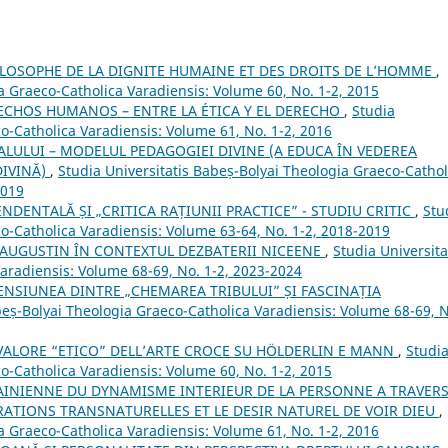
ILOSOPHE DE LA DIGNITE HUMAINE ET DES DROITS DE L’HOMME
,
a Graeco-Catholica Varadiensis: Volume 60, No. 1-2, 2015
RECHOS HUMANOS – ENTRE LA ÉTICA Y EL DERECHO
,
Studia
o-Catholica Varadiensis: Volume 61, No. 1-2, 2016
LULUI – MODELUL PEDAGOGIEI DIVINE (A EDUCA ÎN VEDEREA
DIVINĂ)
,
Studia Universitatis Babeș-Bolyai Theologia Graeco-Cathol
2019
NDENTALĂ ȘI „CRITICA RAȚIUNII PRACTICE” - STUDIU CRITIC
,
Stu
co-Catholica Varadiensis: Volume 63-64, No. 1-2, 2018-2019
 AUGUSTIN ÎN CONTEXTUL DEZBATERII NICEENE
,
Studia Universita
aradiensis: Volume 68-69, No. 1-2, 2023-2024
ENSIUNEA DINTRE „CHEMAREA TRIBULUI” ȘI FASCINAȚIA
beș-Bolyai Theologia Graeco-Catholica Varadiensis: Volume 68-69, 
ALORE “ETICO” DELL’ARTE CROCE SU HÖLDERLIN E MANN
,
Studi
o-Catholica Varadiensis: Volume 60, No. 1-2, 2015
INIENNE DU DYNAMISME INTERIEUR DE LA PERSONNE A TRAVER
IRATIONS TRANSNATURELLES ET LE DESIR NATUREL DE VOIR DIEU
,
a Graeco-Catholica Varadiensis: Volume 61, No. 1-2, 2016