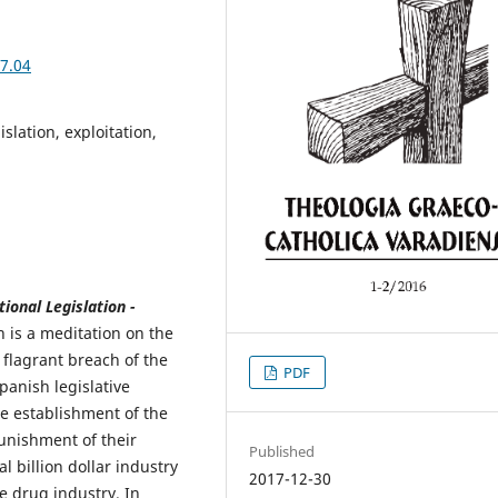
17.04
slation, exploitation,
ional Legislation -
 is a meditation on the
 flagrant breach of the
PDF
anish legislative
e establishment of the
unishment of their
Published
l billion dollar industry
2017-12-30
e drug industry. In