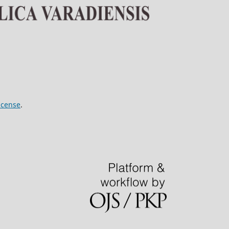
icense
.