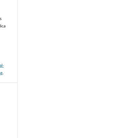
s
ica
l-
se
.