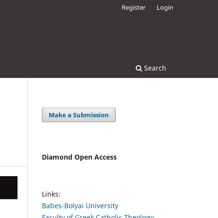
Register
Login
Search
Make a Submission
Diamond Open Access
Links:
Babes-Bolyai University
Faculty of Greek Catholic Theology