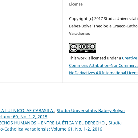
License
Copyright (c) 2017 Studia Universitati
Babeș-Bolyai Theologia Graeco-Cathol
Varadiensis
This work is licensed under a
Creative
Commons Attribution-NonCommercia
NoDerivatives 4.0 International Licen
A LUI NICOLAE CABASILA
,
Studia Universitatis Babeș-Bolyai
olume 60, No. 1-2, 2015
RECHOS HUMANOS – ENTRE LA ÉTICA Y EL DERECHO
,
Studia
o-Catholica Varadiensis: Volume 61, No. 1-2, 2016