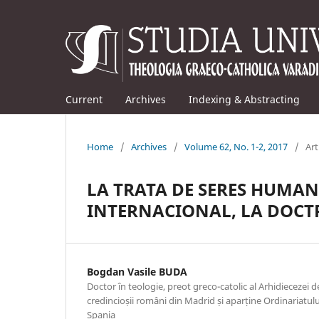
Current
Archives
Indexing & Abstracting
Home
/
Archives
/
Volume 62, No. 1-2, 2017
/
Art
LA TRATA DE SERES HUMAN
INTERNACIONAL, LA DOCTR
Bogdan Vasile BUDA
Doctor în teologie, preot greco-catolic al Arhidiecezei 
credincioșii români din Madrid și aparține Ordinariatului
Spania