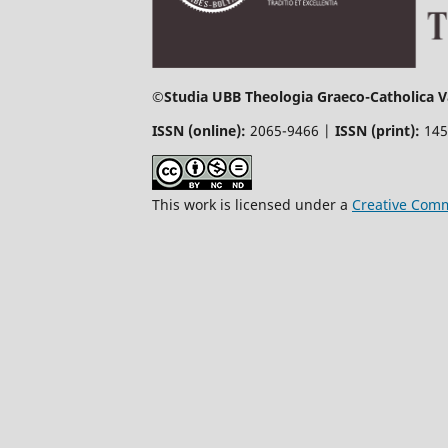
©
Studia UBB Theologia Graeco-Catholica Va
ISSN (online):
2065-9466 |
ISSN (print):
145
This work is licensed under a
Creative Comm