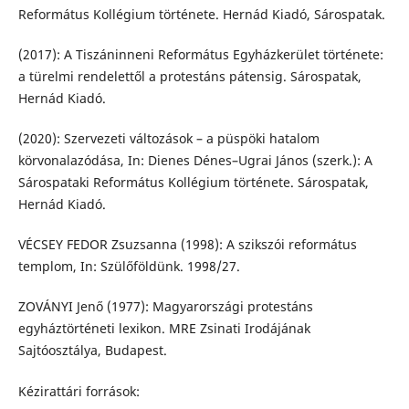
Református Kollégium története. Hernád Kiadó, Sárospatak.
(2017): A Tiszáninneni Református Egyházkerület története:
a türelmi rendelettől a protestáns pátensig. Sárospatak,
Hernád Kiadó.
(2020): Szervezeti változások – a püspöki hatalom
körvonalazódása, In: Dienes Dénes–Ugrai János (szerk.): A
Sárospataki Református Kollégium története. Sárospatak,
Hernád Kiadó.
VÉCSEY FEDOR Zsuzsanna (1998): A szikszói református
templom, In: Szülőföldünk. 1998/27.
ZOVÁNYI Jenő (1977): Magyarországi protestáns
egyháztörténeti lexikon. MRE Zsinati Irodájának
Sajtóosztálya, Budapest.
Kézirattári források: