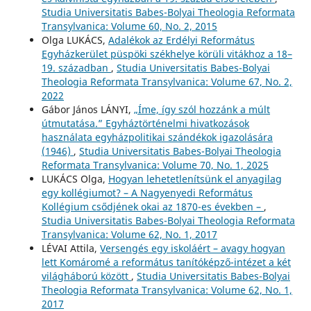
Studia Universitatis Babes-Bolyai Theologia Reformata
Transylvanica: Volume 60, No. 2, 2015
Olga LUKÁCS,
Adalékok az Erdélyi Református
Egyházkerület püspöki székhelye körüli vitákhoz a 18–
19. században
,
Studia Universitatis Babes-Bolyai
Theologia Reformata Transylvanica: Volume 67, No. 2,
2022
Gábor János LÁNYI,
„Íme, így szól hozzánk a múlt
útmutatása.” Egyháztörténelmi hivatkozások
használata egyházpolitikai szándékok igazolására
(1946)
,
Studia Universitatis Babes-Bolyai Theologia
Reformata Transylvanica: Volume 70, No. 1, 2025
LUKÁCS Olga,
Hogyan lehetetlenítsünk el anyagilag
egy kollégiumot? – A Nagyenyedi Református
Kollégium csődjének okai az 1870-es években –
,
Studia Universitatis Babes-Bolyai Theologia Reformata
Transylvanica: Volume 62, No. 1, 2017
LÉVAI Attila,
Versengés egy iskoláért – avagy hogyan
lett Komáromé a református tanítóképző-intézet a két
világháború között
,
Studia Universitatis Babes-Bolyai
Theologia Reformata Transylvanica: Volume 62, No. 1,
2017