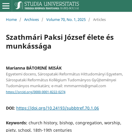
Home
/
Archives
/
Volume 70, No. 1, 2025
/
Articles
Szathmári Paksi József élete és
munkássága
Marianna BÁTORINÉ MISÁK
Egyetemi docens, Sárospataki Református Hittudományi Egyetem,
Sárospataki Református Kollégium Tudományos Gyűjteményei
Tudományos munkatárs; e-mail: mmmarmis@gmail.com
https://orcid.org/0000-0001-8222-0274
DOI:
https://doi.org/10.24193/subbtref.70.1.06
Keywords:
church history, bishop, congregation, worship,
piety, school, 18th-19th centuries