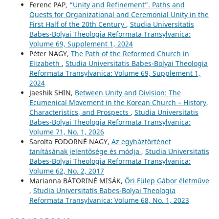
Ferenc PAP,
“Unity and Refinement”. Paths and
Quests for Organizational and Ceremonial Unity in the
First Half of the 20th Century
,
Studia Universitatis
Babes-Bolyai Theologia Reformata Transylvanica:
Volume 69, Supplement 1, 2024
Péter NAGY,
The Path of the Reformed Church in
Elizabeth
,
Studia Universitatis Babes-Bolyai Theologia
Reformata Transylvanica: Volume 69, Supplement 1,
2024
Jaeshik SHIN,
Between Unity and Division: The
Ecumenical Movement in the Korean Church – History,
Characteristics, and Prospects
,
Studia Universitatis
Babes-Bolyai Theologia Reformata Transylvanica:
Volume 71, No. 1, 2026
Sarolta FODORNÉ NAGY,
Az egyháztörténet
tanításának jelentősége és módja
,
Studia Universitatis
Babes-Bolyai Theologia Reformata Transylvanica:
Volume 62, No. 2, 2017
Marianna BÁTORINÉ MISÁK,
Őri Fülep Gábor életműve
,
Studia Universitatis Babes-Bolyai Theologia
Reformata Transylvanica: Volume 68, No. 1, 2023