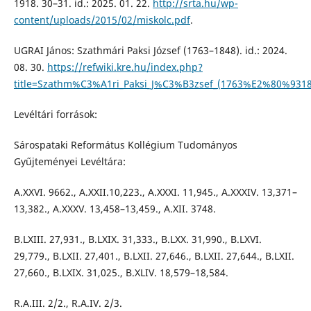
1918. 30–31. id.: 2025. 01. 22.
http://srta.hu/wp-
content/uploads/2015/02/miskolc.pdf
.
UGRAI János: Szathmári Paksi József (1763–1848). id.: 2024.
08. 30.
https://refwiki.kre.hu/index.php?
title=Szathm%C3%A1ri_Paksi_J%C3%B3zsef_(1763%E2%80%9318
Levéltári források:
Sárospataki Református Kollégium Tudományos
Gyűjteményei Levéltára:
A.XXVI. 9662., A.XXII.10,223., A.XXXI. 11,945., A.XXXIV. 13,371–
13,382., A.XXXV. 13,458–13,459., A.XII. 3748.
B.LXIII. 27,931., B.LXIX. 31,333., B.LXX. 31,990., B.LXVI.
29,779., B.LXII. 27,401., B.LXII. 27,646., B.LXII. 27,644., B.LXII.
27,660., B.LXIX. 31,025., B.XLIV. 18,579–18,584.
R.A.III. 2/2., R.A.IV. 2/3.