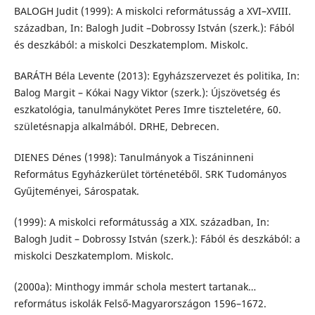
BALOGH Judit (1999): A miskolci reformátusság a XVI–XVIII.
században, In: Balogh Judit –Dobrossy István (szerk.): Fából
és deszkából: a miskolci Deszkatemplom. Miskolc.
BARÁTH Béla Levente (2013): Egyházszervezet és politika, In:
Balog Margit – Kókai Nagy Viktor (szerk.): Újszövetség és
eszkatológia, tanulmánykötet Peres Imre tiszteletére, 60.
születésnapja alkalmából. DRHE, Debrecen.
DIENES Dénes (1998): Tanulmányok a Tiszáninneni
Református Egyházkerület történetéből. SRK Tudományos
Gyűjteményei, Sárospatak.
(1999): A miskolci reformátusság a XIX. században, In:
Balogh Judit – Dobrossy István (szerk.): Fából és deszkából: a
miskolci Deszkatemplom. Miskolc.
(2000a): Minthogy immár schola mestert tartanak…
református iskolák Felső-Magyarországon 1596–1672.