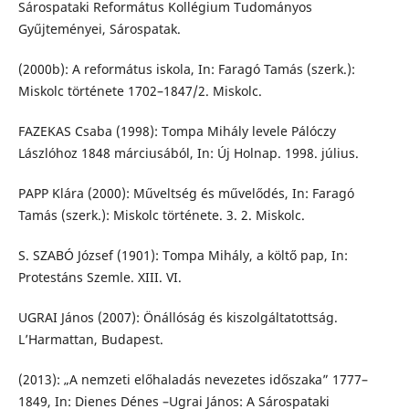
Sárospataki Református Kollégium Tudományos
Gyűjteményei, Sárospatak.
(2000b): A református iskola, In: Faragó Tamás (szerk.):
Miskolc története 1702–1847/2. Miskolc.
FAZEKAS Csaba (1998): Tompa Mihály levele Pálóczy
Lászlóhoz 1848 márciusából, In: Új Holnap. 1998. július.
PAPP Klára (2000): Műveltség és művelődés, In: Faragó
Tamás (szerk.): Miskolc története. 3. 2. Miskolc.
S. SZABÓ József (1901): Tompa Mihály, a költő pap, In:
Protestáns Szemle. XIII. VI.
UGRAI János (2007): Önállóság és kiszolgáltatottság.
L’Harmattan, Budapest.
(2013): „A nemzeti előhaladás nevezetes időszaka” 1777–
1849, In: Dienes Dénes –Ugrai János: A Sárospataki