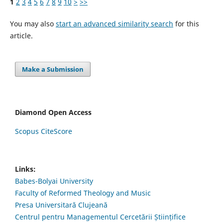
1
2
3
4
5
6
7
8
9
10
>
>>
You may also
start an advanced similarity search
for this
article.
Make a Submission
Diamond Open Access
Scopus CiteScore
Links:
Babes-Bolyai University
Faculty of Reformed Theology and Music
Presa Universitară Clujeană
Centrul pentru Managementul Cercetării Științifice