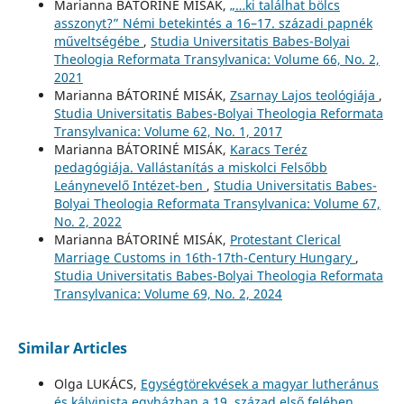
Marianna BÁTORINÉ MISÁK,
„…ki találhat bölcs
asszonyt?” Némi betekintés a 16–17. századi papnék
műveltségébe
,
Studia Universitatis Babes-Bolyai
Theologia Reformata Transylvanica: Volume 66, No. 2,
2021
Marianna BÁTORINÉ MISÁK,
Zsarnay Lajos teológiája
,
Studia Universitatis Babes-Bolyai Theologia Reformata
Transylvanica: Volume 62, No. 1, 2017
Marianna BÁTORINÉ MISÁK,
Karacs Teréz
pedagógiája. Vallástanítás a miskolci Felsőbb
Leánynevelő Intézet-ben
,
Studia Universitatis Babes-
Bolyai Theologia Reformata Transylvanica: Volume 67,
No. 2, 2022
Marianna BÁTORINÉ MISÁK,
Protestant Clerical
Marriage Customs in 16th-17th-Century Hungary
,
Studia Universitatis Babes-Bolyai Theologia Reformata
Transylvanica: Volume 69, No. 2, 2024
Similar Articles
Olga LUKÁCS,
Egységtörekvések a magyar lutheránus
és kálvinista egyházban a 19. század első felében
,