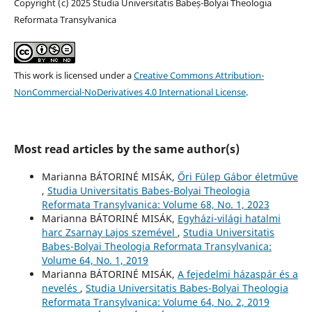
Copyright (c) 2025 Studia Universitatis Babeș-Bolyai Theologia
Reformata Transylvanica
This work is licensed under a
Creative Commons Attribution-
NonCommercial-NoDerivatives 4.0 International License
.
Most read articles by the same author(s)
Marianna BÁTORINÉ MISÁK,
Őri Fülep Gábor életműve
,
Studia Universitatis Babes-Bolyai Theologia
Reformata Transylvanica: Volume 68, No. 1, 2023
Marianna BÁTORINÉ MISÁK,
Egyházi-világi hatalmi
harc Zsarnay Lajos szemével
,
Studia Universitatis
Babes-Bolyai Theologia Reformata Transylvanica:
Volume 64, No. 1, 2019
Marianna BÁTORINÉ MISÁK,
A fejedelmi házaspár és a
nevelés
,
Studia Universitatis Babes-Bolyai Theologia
Reformata Transylvanica: Volume 64, No. 2, 2019