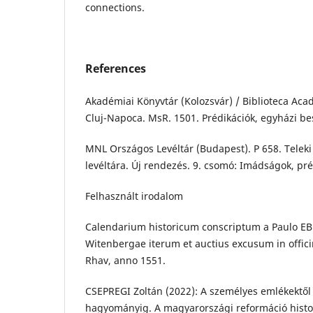
connections.
References
Akadémiai Könyvtár (Kolozsvár) / Biblioteca Aca
Cluj-Napoca. MsR. 1501. Prédikációk, egyházi be
MNL Országos Levéltár (Budapest). P 658. Teleki
levéltára. Új rendezés. 9. csomó: Imádságok, pré
Felhasznált irodalom
Calendarium historicum conscriptum a Paulo EB
Witenbergae iterum et auctius excusum in offi
Rhav, anno 1551.
CSEPREGI Zoltán (2022): A személyes emlékektől 
hagyományig. A magyarországi reformáció histor