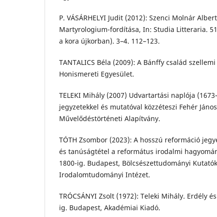
P. VÁSÁRHELYI Judit (2012): Szenci Molnár Alber
Martyrologium-fordítása, In: Studia Litteraria. 5
a kora újkorban). 3–4. 112–123.
TANTALICS Béla (2009): A Bánffy család szellemi 
Honismereti Egyesület.
TELEKI Mihály (2007) Udvartartási naplója (1673
jegyzetekkel és mutatóval közzéteszi Fehér János
Művelődéstörténeti Alapítvány.
TÓTH Zsombor (2023): A hosszú reformáció jegyé
és tanúságtétel a református irodalmi hagyomá
1800-ig. Budapest, Bölcsészettudományi Kutató
Irodalomtudományi Intézet.
TRÓCSÁNYI Zsolt (1972): Teleki Mihály. Erdély 
ig. Budapest, Akadémiai Kiadó.