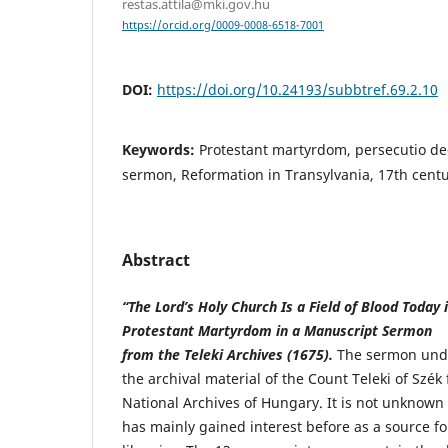
restas.attila@mki.gov.hu
https://orcid.org/0009-0008-6518-7001
DOI:
https://doi.org/10.24193/subbtref.69.2.10
Keywords:
Protestant martyrdom, persecutio de
sermon, Reformation in Transylvania, 17th cent
Abstract
“The Lord’s Holy Church Is a Field of Blood Today
Protestant Martyrdom in a Manuscript Sermon
from the Teleki Archives (1675).
The sermon unde
the archival material of the Count Teleki of Szék 
National Archives of Hungary. It is not unknown 
has mainly gained interest before as a source fo