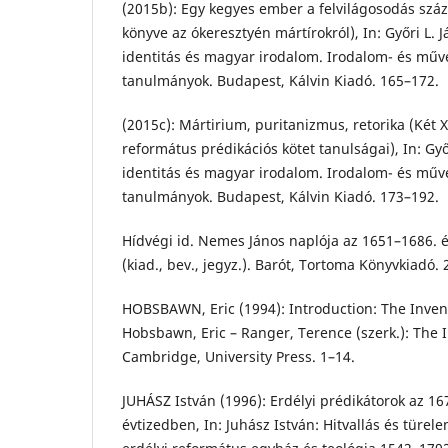
(2015b): Egy kegyes ember a felvilágosodás szá
könyve az ókeresztyén mártírokról), In: Győri L. 
identitás és magyar irodalom. Irodalom- és műv
tanulmányok. Budapest, Kálvin Kiadó. 165–172.
(2015c): Mártirium, puritanizmus, retorika (Két 
református prédikációs kötet tanulságai), In: Győ
identitás és magyar irodalom. Irodalom- és műv
tanulmányok. Budapest, Kálvin Kiadó. 173–192.
Hídvégi id. Nemes János naplója az 1651–1686. é
(kiad., bev., jegyz.). Barót, Tortoma Könyvkiadó. 
HOBSBAWN, Eric (1994): Introduction: The Invent
Hobsbawn, Eric – Ranger, Terence (szerk.): The I
Cambridge, University Press. 1–14.
JUHÁSZ István (1996): Erdélyi prédikátorok az 16
évtizedben, In: Juhász István: Hitvallás és türe