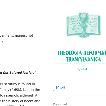
cennalis, manuscript
ury
 in Our Beloved Nation.”
r scrutiny is found in
pdf
family (P 658), kept in the
to research, although it
r the history of books and
Published