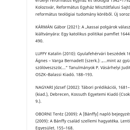
erdélyi református egyház és teológia 1542–1792 
Kolozsvár, Református Egyház Misztótfalusi Sajt
református teológiai tudomány köréből. Új soroza
KÁRMÁN Gábor (2021): A „kassai polgárok válasza
kiáltványára: Egy katolikus politikai pamflet 1644
490.
LUFFY Katalin (2010): Gyulafehérvári beszédek 16
Ágnes – Varga Bernadett (szerk.): „...mint az gy
szölöveszszöc...” Tanulmányok P. Vásárhelyi Judit
OSZK–Balassi Kiadó. 188–193.
NAGYARI József (2002): Tábori prédikációi, 1681–
(kiad.), Debrecen, Kossuth Egyetemi Kiadó (Csok
9.).
OBORNI Teréz (2009): A [Bánffy] napló bejegyzése
(2009): A Bánffy család szellemi hagyatéka. Lent
Egyesület. 155–168.