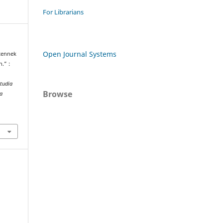
For Librarians
Open Journal Systems
stennek
.” :
tudia
Browse
ta