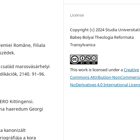
License
Copyright (c) 2024 Studia Universitati
Babeș-Bolyai Theologia Reformata
Transylvanica
demiei Române, Filiala
szédek.
 család marosvásárhelyi
This work is licensed under a
Creative
dikációk, 2140. 91–96.
Commons Attribution-NonCommercia
NoDerivatives 4.0 International Licen
ERO Kittingensi.
cina haeredum Georgi
a kanonizált
iográfiája a kora