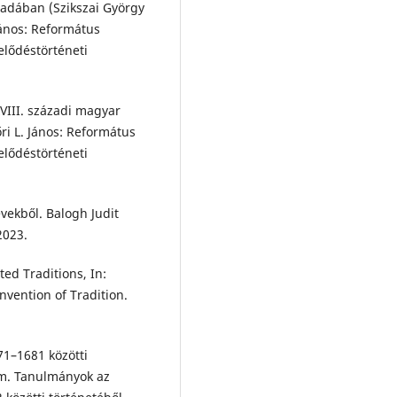
zadában (Szikszai György
János: Református
elődéstörténeti
XVIII. századi magyar
ri L. János: Református
elődéstörténeti
vekből. Balogh Judit
2023.
ed Traditions, In:
nvention of Tradition.
71–1681 közötti
lem. Tanulmányok az