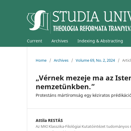
Current
Archives
Indexing & Abstracting
Home
/
Archives
/
Volume 69, No. 2, 2024
/
Artic
„Vérnek mezeje ma az Iste
nemzetünkben.”
Protestáns mártíromság egy kéziratos prédikáció
Attila RESTÁS
Az MKI Klasszika-Filológiai Kutatóintézet tudományos 