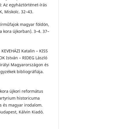
): Az egyháztörténet-írás
, Miskolc. 32–43.
tírműfajok magyar földön,
 a kora újkorban). 3–4. 37–
KEVEHÁZI Katalin – KISS
K István – RIDEG László
irályi Magyarországon és
yzékek bibliográfiája.
 kora újkori református
artyrium historicuma
tás és magyar irodalom.
udapest, Kálvin Kiadó.