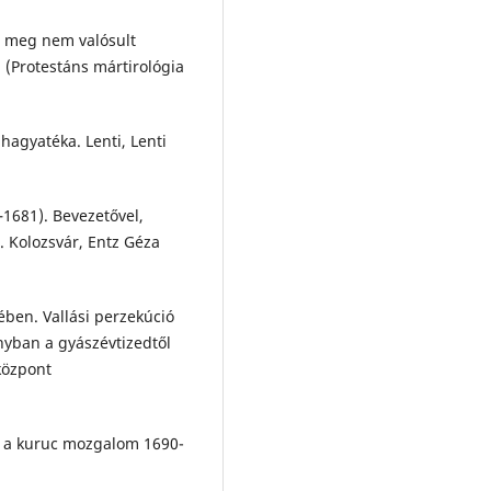
t meg nem valósult
1 (Protestáns mártirológia
hagyatéka. Lenti, Lenti
–1681). Bevezetővel,
. Kolozsvár, Entz Géza
ben. Vallási perzekúció
nyban a gyászévtizedtől
központ
és a kuruc mozgalom 1690-