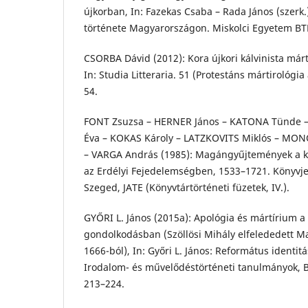
újkorban, In: Fazekas Csaba – Rada János (szerk.
története Magyarországon. Miskolci Egyetem BTK
CSORBA Dávid (2012): Kora újkori kálvinista már
In: Studia Litteraria. 51 (Protestáns mártirológia
54.
FONT Zsuzsa – HERNER János – KATONA Tünde – 
Éva – KOKAS Károly – LATZKOVITS Miklós – MONO
– VARGA András (1985): Magángyűjtemények a k
az Erdélyi Fejedelemségben, 1533–1721. Könyvjeg
Szeged, JATE (Könyvtártörténeti füzetek, IV.).
GYŐRI L. János (2015a): Apológia és mártírium a
gondolkodásban (Szöllösi Mihály elfelededett M
1666-ból), In: Győri L. János: Református identi
Irodalom- és művelődéstörténeti tanulmányok, B
213–224.