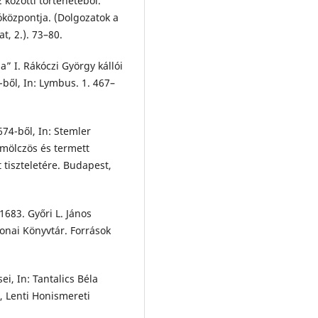
közötti történetéből.
óközpontja. (Dolgozatok a
t, 2.). 73–80.
” I. Rákóczi György kállói
-ből, In: Lymbus. 1. 467–
74-ből, In: Stemler
ümölczös és termett
 tiszteletére. Budapest,
1683. Győri L. János
onai Könyvtár. Források
i, In: Tantalics Béla
i, Lenti Honismereti