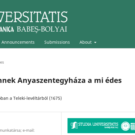
Announcements
Submissions
About
les
nnek Anyaszentegyháza a mi édes
ban a Teleki-levéltárból (1675)
munkatársa; e-mail: