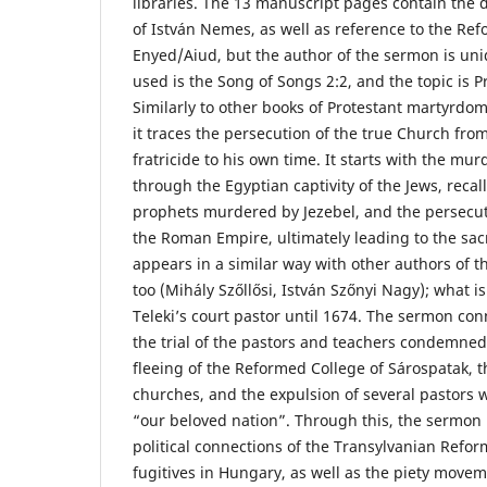
libraries. The 13 manuscript pages contain the
of István Nemes, as well as reference to the Re
Enyed/Aiud, but the author of the sermon is unid
used is the Song of Songs 2:2, and the topic is 
Similarly to other books of Protestant martyrdom
it traces the persecution of the true Church fr
fratricide to his own time. It starts with the mur
through the Egyptian captivity of the Jews, recall
prophets murdered by Jezebel, and the persecut
the Roman Empire, ultimately leading to the sacrif
appears in a similar way with other authors of 
too (Mihály Szőllősi, István Szőnyi Nagy); what i
Teleki’s court pastor until 1674. The sermon conn
the trial of the pastors and teachers condemned 
fleeing of the Reformed College of Sárospatak, t
churches, and the expulsion of several pastors w
“our beloved nation”. Through this, the sermon 
political connections of the Transylvanian Refor
fugitives in Hungary, as well as the piety movem