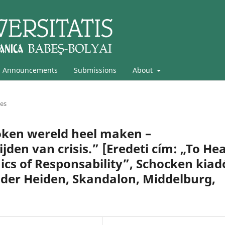
Announcements
Submissions
About
les
oken wereld heel maken –
jden van crisis.” [Eredeti cím: „To Hea
ics of Responsability”, Schocken kiad
n der Heiden, Skandalon, Middelburg,