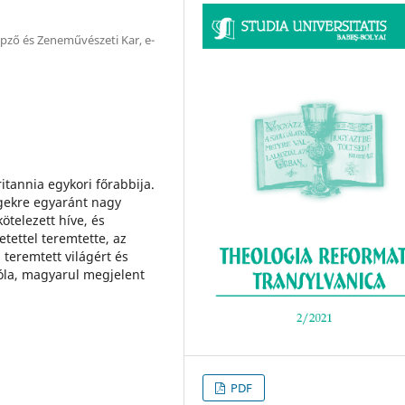
ző és Zeneművészeti Kar, e-
itannia egykori főrabbija.
gekre egyaránt nagy
kötelezett híve, és
tettel teremtette, az
teremtett világért és
róla, magyarul megjelent
PDF