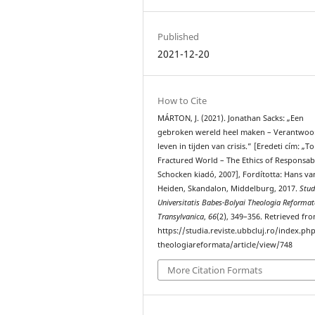
Published
2021-12-20
How to Cite
MÁRTON, J. (2021). Jonathan Sacks: „Een
gebroken wereld heel maken – Verantwoor
leven in tijden van crisis.” [Eredeti cím: „To
Fractured World – The Ethics of Responsabi
Schocken kiadó, 2007], Fordította: Hans va
Heiden, Skandalon, Middelburg, 2017.
Stud
Universitatis Babes-Bolyai Theologia Reforma
Transylvanica
,
66
(2), 349–356. Retrieved fr
https://studia.reviste.ubbcluj.ro/index.p
theologiareformata/article/view/748
More Citation Formats