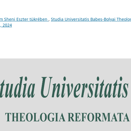
um Sheni Eszter tükrében
,
Studia Universitatis Babes-Bolyai Theolo
, 2024