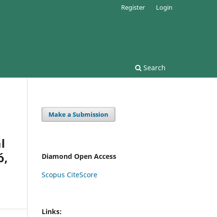
Register
Login
Search
Make a Submission
l
ó,
Diamond Open Access
Scopus CiteScore
Links: