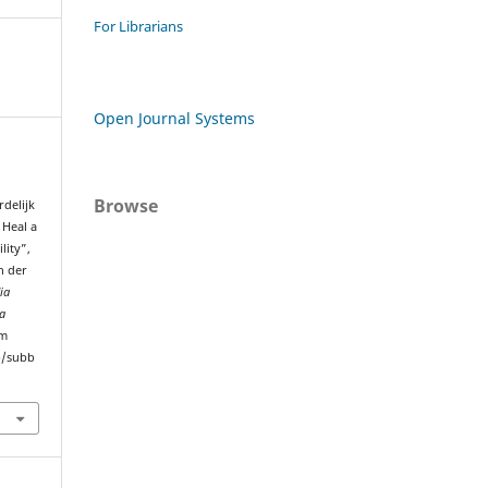
For Librarians
Open Journal Systems
Browse
delijk
 Heal a
lity”,
n der
ia
ta
om
hp/subb