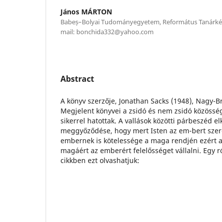
János MÁRTON
Babeș–Bolyai Tudományegyetem, Református Tanárkép
mail: bonchida332@yahoo.com
Abstract
A könyv szerzője, Jonathan Sacks (1948), Nagy-Br
Megjelent könyvei a zsidó és nem zsidó közössé
sikerrel hatottak. A vallások közötti párbeszéd el
meggyőződése, hogy mert Isten az em-bert szere
embernek is kötelessége a maga rendjén ezért a 
magáért az emberért felelősséget vállalni. Egy 
cikkben ezt olvashatjuk: