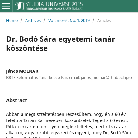
Home
/
Archives
/
Volume 64, No. 1, 2019
/
Articles
Dr. Bodó Sára egyetemi tanár
köszöntése
János MOLNÁR
BBTE Református Tanárképző Kar, email: janos_molnar@rt.ubbcluj.ro
Abstract
Abban a megtiszteltetésben részesültem, hogy én a 60 év
feletti a Tanári Kar nevében köszöntselek Téged a 60 évest.
Ritkán éri az embert ilyen megtiszteltetés, mert ritka az az
alkalom, vagy inkább egyszeri és egyedi, hogy Dr. Bodó Sára