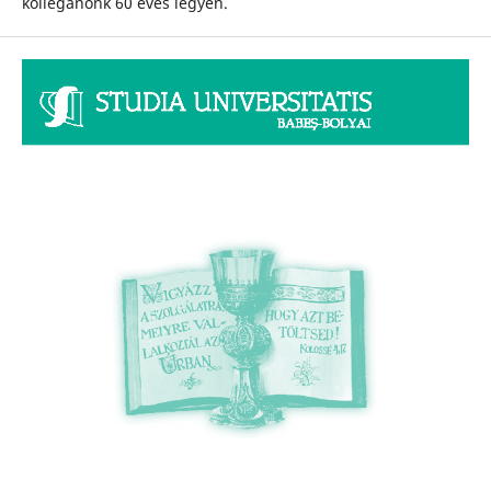
kolleganőnk 60 éves legyen.