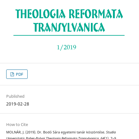
PDF
Published
2019-02-28
How to Cite
MOLNÁR, J. (2019). Dr. Bodó Sára egyetemi tanár köszöntése.
Studia
Universitatis Babes-Bolyai Theologia Reformata Transylvanica
,
64
(1), 7–9.