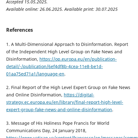
Accepted 15.05.2025.
Available online: 26.06.2025. Available print: 30.07.2025
References
1. A Multi-Dimensional Approach to Disinformation. Report
of the Independent High Level Group on Fake News and
Disinformation,
https://op.europa.eu/en/publication-
detail/-/publication/6ef4df8b-4cea-11e8-be1d-
01aa75ed71a1/language-en
.
2. Final Report of the High Level Expert Group on Fake News
and Online Disinformation,
https://digital-
strategy.ec.europa.eu/en/library/final-report-high-level-
expert-group-fake-news-and-online-disinformation
.
3. Message of His Holiness Pope Francis for World
Communications Day, 24 January 2018,
https://www.vatican.va/content/francesco/en/messages/comm