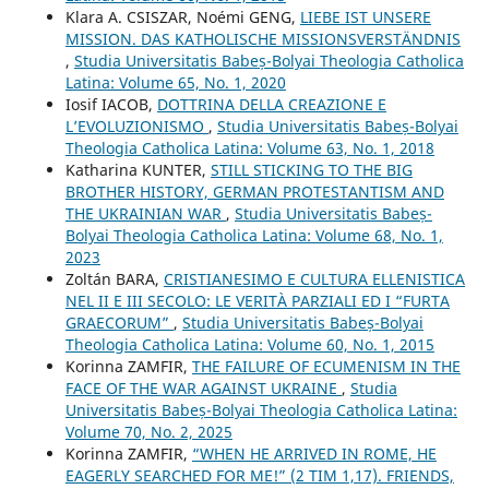
Klara A. CSISZAR, Noémi GENG,
LIEBE IST UNSERE
MISSION. DAS KATHOLISCHE MISSIONSVERSTÄNDNIS
,
Studia Universitatis Babeș-Bolyai Theologia Catholica
Latina: Volume 65, No. 1, 2020
Iosif IACOB,
DOTTRINA DELLA CREAZIONE E
L’EVOLUZIONISMO
,
Studia Universitatis Babeș-Bolyai
Theologia Catholica Latina: Volume 63, No. 1, 2018
Katharina KUNTER,
STILL STICKING TO THE BIG
BROTHER HISTORY, GERMAN PROTESTANTISM AND
THE UKRAINIAN WAR
,
Studia Universitatis Babeș-
Bolyai Theologia Catholica Latina: Volume 68, No. 1,
2023
Zoltán BARA,
CRISTIANESIMO E CULTURA ELLENISTICA
NEL II E III SECOLO: LE VERITÀ PARZIALI ED I “FURTA
GRAECORUM”
,
Studia Universitatis Babeș-Bolyai
Theologia Catholica Latina: Volume 60, No. 1, 2015
Korinna ZAMFIR,
THE FAILURE OF ECUMENISM IN THE
FACE OF THE WAR AGAINST UKRAINE
,
Studia
Universitatis Babeș-Bolyai Theologia Catholica Latina:
Volume 70, No. 2, 2025
Korinna ZAMFIR,
“WHEN HE ARRIVED IN ROME, HE
EAGERLY SEARCHED FOR ME!” (2 TIM 1,17). FRIENDS,