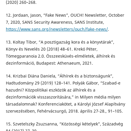
(2020) 260–268.
12. Jordaan, Jason, “Fake News”, OUCH! Newsletter, October
7, 2020, SANS Security Awareness, SANS Institute,
https://www.sans.org/newsletters/ouch/fake-news/
.
13. Koltay Tibor, “A posztigazság kora és a könyvtárak”,
Könyv és Nevelés 20 (2018) 48–61. Krekó Péter,
Tömegparanoia 2.0. Összeesküvés-elméletek, álhírek és
dezinformáció, Budapest: Athenaeum, 2021.
14. Krizbai Diána Daniela, “Álhírek és a biztonságunk”,
Hadtudomány 29 (2019) 128–141. Polyák Gábor, “Szabad-e
hazudni? Közpolitikai eszközök az álhírek és a
dezinformációk visszaszorítására,” in Milyen média milyen
társadalomnak? Konferenciakötet, a Károlyi József Alapítvány
szervezésében, Fehérvácsurgó, 2018. április 27-28., 91–105.
15. Szvetelszky Zsuzsanna, “Közösségi kételyek”, Századvég
84 (2017) 27–39.