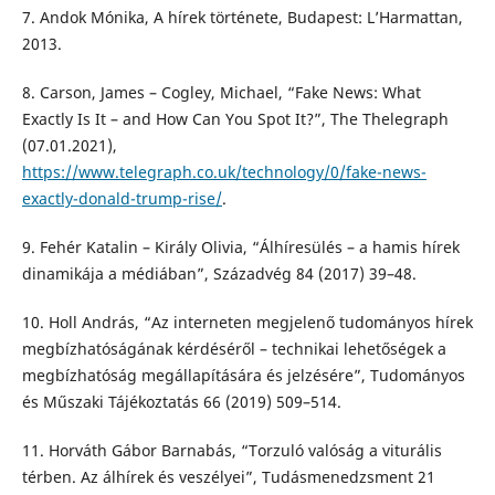
7. Andok Mónika, A hírek története, Budapest: L’Harmattan,
2013.
8. Carson, James – Cogley, Michael, “Fake News: What
Exactly Is It – and How Can You Spot It?”, The Thelegraph
(07.01.2021),
https://www.telegraph.co.uk/technology/0/fake-news-
exactly-donald-trump-rise/
.
9. Fehér Katalin – Király Olivia, “Álhíresülés – a hamis hírek
dinamikája a médiában”, Századvég 84 (2017) 39–48.
10. Holl András, “Az interneten megjelenő tudományos hírek
megbízhatóságának kérdéséről – technikai lehetőségek a
megbízhatóság megállapítására és jelzésére”, Tudományos
és Műszaki Tájékoztatás 66 (2019) 509–514.
11. Horváth Gábor Barnabás, “Torzuló valóság a viturális
térben. Az álhírek és veszélyei”, Tudásmenedzsment 21