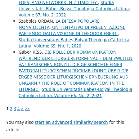
FOES, AND NETWORKS IN 2 TIMOTHY
,
Studia
Universitatis Babeș-Bolyai Theologia Catholica Latina:
Volume 67, No. 2, 2022
Szabolcs ORBÁN,
LA DIFESA POPOLARE
NONVIOLENTA, UN TENTATIVO DI PRESENTAZIONE
PARTENDO DALLA VISIONE DI THEODOR EBERT
,
Studia Universitatis Babeș-Bolyai Theologia Catholica
Latina: Volume 65, No. 1, 2020
Gábor KISS,
DIE ROLLE DER KOMM UNIKATION
WÄHREND DER LITURGIEREFORM NACH DEM ZWEITEN
VATIKANISCHEN KONZIL. DIE GE SCHICHTE EINER
PASTORALLITURGISCHEN RÜCKME LDUNG ÜBE R DIE
ERGEB NISSE DER LITURGISCHEN ERNEUERUNG AUS
UNGARN / THE ROLE OF COMMUNICATION IN THE
LITURGIC
,
Studia Universitatis Babeș-Bolyai Theologia
Catholica Latina: Volume 66, No. 2, 2021
1
2
3
4
>
>>
You may also
start an advanced similarity search
for this
article.