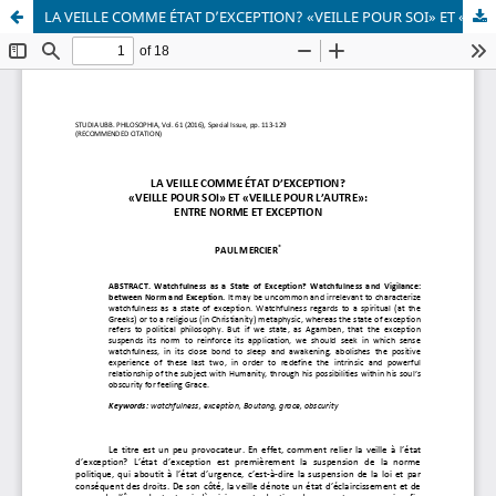
LA VEILLE COMME ÉTAT D’EXCEPTION? «VEILLE POUR SOI» ET «VEILLE POUR L’AUTRE»: ENTRE NORME ET EXCEPTION