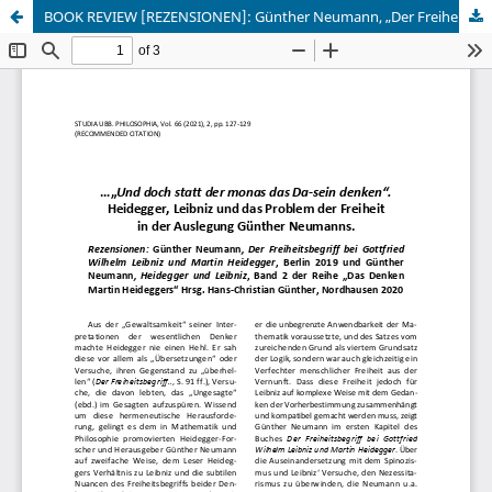
BOOK REVIEW [REZENSIONEN]: Günther Neumann, „Der Freiheitsbegriff bei Gottfried Wilhelm Leibniz und Martin Heidegger”, Berlin 2019 und Günther Neumann, „Heidegger und Leibniz”, Band 2 der Reihe „Das Denken Martin Heideggers“ Hrsg. Hans-Christian Günther, Nordhausen 2020