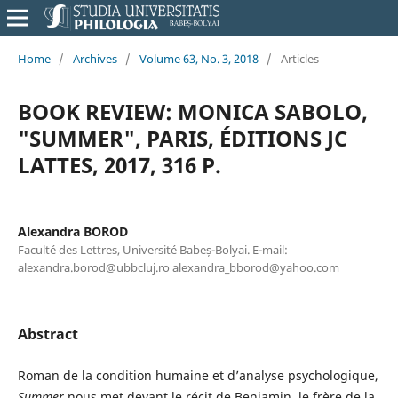
Home
/
Archives
/
Volume 63, No. 3, 2018
/
Articles
BOOK REVIEW: MONICA SABOLO,
"SUMMER", PARIS, ÉDITIONS JC
LATTES, 2017, 316 P.
Alexandra BOROD
Faculté des Lettres, Université Babeș-Bolyai. E-mail:
alexandra.borod@ubbcluj.ro alexandra_bborod@yahoo.com
Abstract
Roman de la condition humaine et d’analyse psychologique,
Summer
nous met devant le récit de Benjamin, le frère de la