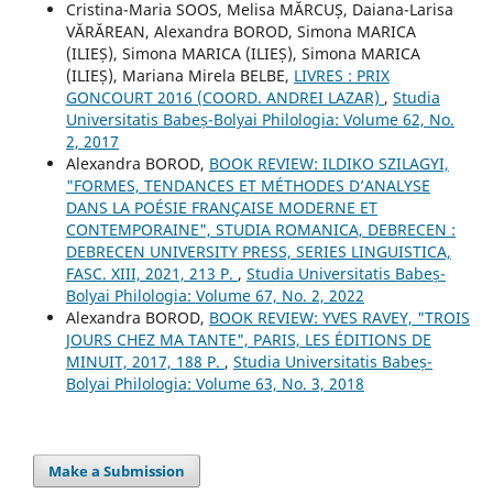
Cristina-Maria SOOS, Melisa MĂRCUȘ, Daiana-Larisa
VĂRĂREAN, Alexandra BOROD, Simona MARICA
(ILIEȘ), Simona MARICA (ILIEȘ), Simona MARICA
(ILIEȘ), Mariana Mirela BELBE,
LIVRES : PRIX
GONCOURT 2016 (COORD. ANDREI LAZAR)
,
Studia
Universitatis Babeș-Bolyai Philologia: Volume 62, No.
2, 2017
Alexandra BOROD,
BOOK REVIEW: ILDIKO SZILAGYI,
"FORMES, TENDANCES ET MÉTHODES D’ANALYSE
DANS LA POÉSIE FRANÇAISE MODERNE ET
CONTEMPORAINE", STUDIA ROMANICA, DEBRECEN :
DEBRECEN UNIVERSITY PRESS, SERIES LINGUISTICA,
FASC. XIII, 2021, 213 P.
,
Studia Universitatis Babeș-
Bolyai Philologia: Volume 67, No. 2, 2022
Alexandra BOROD,
BOOK REVIEW: YVES RAVEY, "TROIS
JOURS CHEZ MA TANTE", PARIS, LES ÉDITIONS DE
MINUIT, 2017, 188 P.
,
Studia Universitatis Babeș-
Bolyai Philologia: Volume 63, No. 3, 2018
Make a Submission