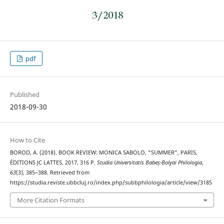
pdf
Published
2018-09-30
How to Cite
BOROD, A. (2018). BOOK REVIEW: MONICA SABOLO, "SUMMER", PARIS,
ÉDITIONS JC LATTES, 2017, 316 P.
Studia Universitatis Babeș-Bolyai Philologia
,
63
(3), 385–388. Retrieved from
https://studia.reviste.ubbcluj.ro/index.php/subbphilologia/article/view/3185
More Citation Formats